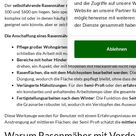
und die Zugriffe auf unsere 
Der
selbstfahrende Rasenmäher mit Vorderradantrieb
ist als das
opti
Website an unsere Partner fü
500 und 1600 qm liegen. Sein spezifischer
Antrieb
auf den Vorderräde
möglicherweise mit weiteren
komplex ist oder in denen häufig Beete und Hindernisse vorhanden s
geeignet sein könnte, aber er zeichnet sich auf
ebenen
und regelmäßige
der Dienste gesammelt habe
Die Anschaffung eines Rasenmähers mit Vorderradantrieb
ist ideal i
Pflege großer Wohngärten
: Modelle mit größerer
Schnittbreite
Ablehnen
schließen die Arbeit mit maximaler
Stundenproduktivität
ab.
Bereiche mit hoher Hindernisdichte
: Die
ausgezeichnete Manöv
drehen, ein Aspekt, der mit Modellen mit Heckantrieb nicht repr
Rasenflächen, die mit dem Mulchsystem bearbeitet werden
: Di
Düngung, wodurch die Fläche stets gepflegt bleibt, ohne dass d
Verlängerte Mähsitzungen
: Für den
Semi-Profi
oder den
erfahr
ein konstantes und anhaltendes Arbeitstempo über die gesamte
Fertigstellungsarbeiten nach dem Winter
: Die Funktion des
Sei
die Grasnarbe robuster ist, wodurch ein Verstopfen des Auswu
Diese Werkzeuge werden für Benutzer mit einem Erfahrungsniveau e
Anstrengung auf mittleren Flächen; der Semi-Profi schätzt die
mittler
Warum Rasenmäher mit Vorder