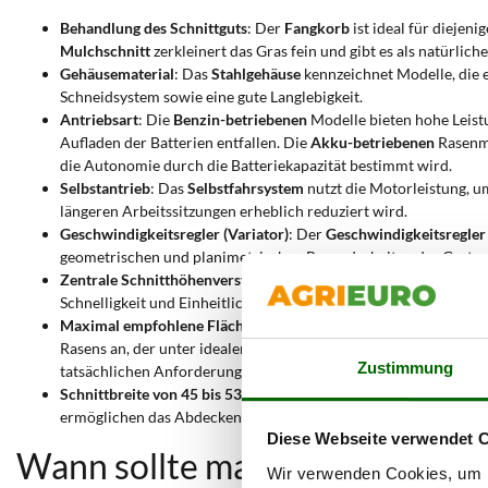
Behandlung des Schnittguts
: Der
Fangkorb
ist ideal für diejen
Mulchschnitt
zerkleinert das Gras fein und gibt es als natürli
Gehäusematerial
: Das
Stahlgehäuse
kennzeichnet Modelle, die e
Schneidsystem sowie eine gute Langlebigkeit.
Antriebsart
: Die
Benzin-betriebenen
Modelle bieten hohe Leist
Aufladen der Batterien entfallen. Die
Akku-betriebenen
Rasenmä
die Autonomie durch die Batteriekapazität bestimmt wird.
Selbstantrieb
: Das
Selbstfahrsystem
nutzt die Motorleistung, 
längeren Arbeitssitzungen erheblich reduziert wird.
Geschwindigkeitsregler (Variator)
: Der
Geschwindigkeitsregler
geometrischen und planimetrischen Besonderheiten des Garten
Zentrale Schnitthöhenverstellung
: Die
Zentrale Schnitthöhenve
Schnelligkeit und Einheitlichkeit bei der Betriebskonfiguration 
Maximal empfohlene Fläche von 500 bis 1600 qm
: Dieser Wert
Rasens an, der unter idealen Bedingungen regelmäßig gemäht w
Zustimmung
tatsächlichen Anforderungen nicht
unterdimensioniert
ist.
Schnittbreite von 45 bis 53 cm
: Die
Schnittbreite
gibt die tatsä
ermöglichen das Abdecken größerer Flächen in einer
geringere
Diese Webseite verwendet 
Wann sollte man einen Rasenm
Wir verwenden Cookies, um I