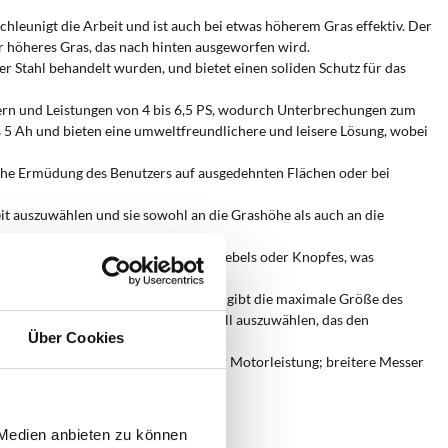
chleunigt die Arbeit und ist auch bei etwas höherem Gras effektiv. Der
ür höheres Gras, das nach hinten ausgeworfen wird.
r Stahl behandelt wurden, und bietet einen soliden Schutz für das
ern und Leistungen von 4 bis 6,5 PS, wodurch Unterbrechungen zum
 5 Ah und bieten eine umweltfreundlichere und leisere Lösung, wobei
che Ermüdung des Benutzers auf ausgedehnten Flächen oder bei
t auszuwählen und sie sowohl an die Grashöhe als auch an die
äder durch Betätigen eines einzigen Hebels oder Knopfes, was
rde. Die
Maximal empfohlene Fläche
gibt die maximale Größe des
in angemessen dimensioniertes Modell auszuwählen, das den
Über Cookies
d ist im Allgemeinen proportional zur Motorleistung; breitere Messer
wenden?
 Medien anbieten zu können