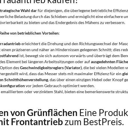
strategische Wahl dar
für diejenigen, die überlegene betriebliche Effizien
rperliche Belastung durch das Schieben und ermöglicht eine einfachere u
vrierbarkeit zu bieten und das Endergebnis des Mähens zu verbessern.
Reihe von betrieblichen Vorteilen
:
rradantrieb
erleichtert die Drehung und den Richtungswechsel der Maschi
einen präziseren und näher an Hindernissen gelegenen Schnitt; dies red
bstfahrend
ist, bewegt sie sich autonom vorwärts und überträgt dem Benut
des Element bei längeren Arbeitssitzungen oder auf
ausgedehnten Fläch
 Option des
Geschwindigkeitsreglers (Variator)
, die bei vielen Modellen
gestellt wird, dass das Messer stets mit maximaler Effizienz für ein
gl
en Schnitthöhenverstellung
, das über einen einzigen Hebel oder Knopf g
skonfiguration
vor jedem Gebrauch optimiert werden.
e emailliertem oder verzinktem Stahl, bieten eine bemerkenswerte struktu
en von Grünflächen
Eine Produk
it Frontantrieb
zum BestPreis.