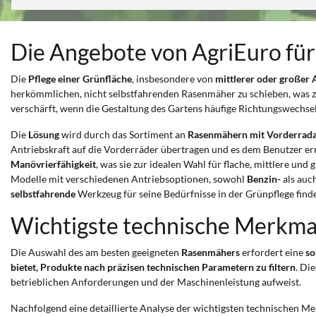
Die Angebote von AgriEuro für
Die
Pflege einer Grünfläche
, insbesondere von
mittlerer oder großer
herkömmlichen, nicht selbstfahrenden Rasenmäher zu schieben, was z
verschärft, wenn die Gestaltung des Gartens häufige Richtungswechs
Die
Lösung
wird durch das Sortiment an
Rasenmähern mit Vorderradant
Antriebskraft auf die Vorderräder übertragen und es dem Benutzer e
Manövrierfähigkeit
, was sie zur idealen Wahl für flache, mittlere u
Modelle mit verschiedenen Antriebsoptionen, sowohl
Benzin-
als auc
selbstfahrende
Werkzeug für seine Bedürfnisse in der Grünpflege finde
Wichtigste technische Merkma
Die Auswahl des am besten geeigneten
Rasenmähers
erfordert eine
so
bietet, Produkte nach präzisen technischen Parametern zu filtern
. Di
betrieblichen Anforderungen und der Maschinenleistung aufweist.
Nachfolgend eine detaillierte Analyse der wichtigsten technischen M