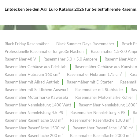
Entdecken Sie den AgriEuro Katalog 2026
für
Selbstfahrende Rasenm
Black Friday Rasenmäher
Black Summer Days Rasenmäher
Bosch Pr
Professionelle Rasenmäher für große Flächen
Rasenmäher 1.5-2.0 Amp
Rasenmäher 48 V
Rasenmäher 5.0 + 5.0 Ampere
Rasenmäher Alpina
Rasenmäher Gehäuse aus Edelstahl
Rasenmäher Gehäuse aus Kunststo
Rasenmäher Hubraum 160 cm³
Rasenmäher Hubraum 175 cm³
Ras
Rasenmäher mit Allrad-Antrieb
Rasenmäher mit E-Starter
Rasenmäh
Rasenmäher mit Seitlichem Auswurf
Rasenmäher mit Stahlräder
Ras
Rasenmäher Motormarke Kawasaki
Rasenmäher Motormarke Kohler
Rasenmäher Nennleistung 1400 Watt
Rasenmäher Nennleistung 1600
Rasenmäher Nennleistung 4.5 PS
Rasenmäher Nennleistung 5 PS
Ra
Rasenmäher Rasenfläche 100 m²
Rasenmäher Rasenfläche 1000 m²
Rasenmäher Rasenfläche 1500 m²
Rasenmäher Rasenfläche 1600 m²
Rasenmäher Rasenfläche 200 m²
Rasenmäher Rasenfläche 2000 m²