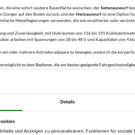
igen, die eine sofort saubere Rasenfläche wünschen; der
Seitenauswurf
bes
chen Dünger auf den Boden zurück, und der
Heckauswurf
ist eine Option f
infache Metalllegierungen verwenden, die wie emaillierter oder verzinkte
ung und Zuverlässigkeit, mit Hubräumen von 116 bis 191 Kubikzentimet
her arbeiten mit Spannungen von 18 bis 48 V und Kapazitäten von 4 bis
um ein oder mehrere Antriebsradpaare zu bewegen, wodurch die körperli
ermöglicht es dem Bediener, die am besten geeignete Fahrgeschwindigkei
s anzupassen.
rstellung
ermöglicht die gleichzeitige Änderung der Schnitthöhe aller R
gewährleistet.
 quantifiziert den Betriebsbereich, für den der Rasenmäher optimiert wu
erden kann, und bietet dem Kunden einen vorsichtigen Parameter, um e
Details
chliche Fläche an, die die Messer in einem einzigen Durchgang mähen, un
n Anzahl von Durchgängen
.
Cookies
äher mit Vorderradantrieb ver
nhalte und Anzeigen zu personalisieren, Funktionen für soziale