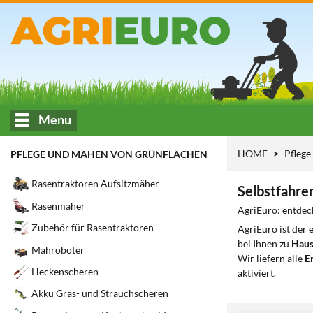
Menu
HOME
Pfleg
PFLEGE UND MÄHEN VON GRÜNFLÄCHEN
Rasentraktoren Aufsitzmäher
Selbstfahre
Rasenmäher
AgriEuro: entdec
Zubehör für Rasentraktoren
AgriEuro ist der
bei Ihnen zu
Haus
Mähroboter
Wir liefern alle
Er
Heckenscheren
aktiviert.
Akku Gras- und Strauchscheren