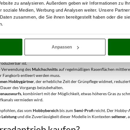
Website zu analysieren. Außerdem geben wir Informationen zu I
male Werkzeug für die Pflege von Grasflächen mittlerer und großer Ab
r soziale Medien, Werbung und Analysen weiter. Unsere Partner
rn erleichtert Manöver und Richtungswechsel erheblich, was ihn beson
 Daten zusammen, die Sie ihnen bereitgestellt haben oder die s
ind. Die Verwendung dieser Modelle
wird nur bei erheblichen Steigungen
n Flächen aus.
n.
n verschiedenen Betriebssituationen, die ein Gleichgewicht zwischen Leis
von bis zu 53 cm und
Benzinmotor
mit hohem Hubraum (≥160 cm³) ermög
Anpassen
rierfähigkeit
des Vorderradantriebs ermöglicht es, die Vorderseite leic
oduzierbar ist.
e Verwendung des
Mulchschnitts
auf regelmäßigen Rasenflächen mittlere
er Fangkorb entleert werden muss.
enen Hobbygärtner
, der erhebliche Zeit der Grünpflege widmet, reduzier
 Dauer des Vorgangs beizubehalten.
tenauswurfs
, kombiniert mit der Möglichkeit, etwas höheres Gras zu schn
rfkanals vermieden wird.
mpfohlen, das vom
Hobbybereich
bis zum
Semi-Profi
reicht. Der Hobby-A
e Leistung
und die Zuverlässigkeit dieser Modelle in Kontexten
seltener
, 
radantrieb kaufen?