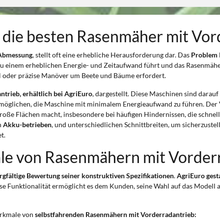
 die besten Rasenmäher mit Vor
 Abmessung
, stellt oft eine erhebliche Herausforderung dar. Das
Problem
u einem erheblichen Energie- und Zeitaufwand führt und das Rasenmähen
el oder präzise Manöver um Beete und Bäume erfordert.
rieb, erhältlich bei AgriEuro
, dargestellt. Diese Maschinen sind darau
rmöglichen, die Maschine mit minimalem Energieaufwand zu führen. Der
nd große Flächen macht, insbesondere bei häufigen Hindernissen, die sch
h
Akku-betrieben
, und unterschiedlichen Schnittbreiten, um sicherzustel
t.
le von Rasenmähern mit Vorder
rgfältige Bewertung seiner konstruktiven Spezifikationen
.
AgriEuro gesta
ese Funktionalität ermöglicht es dem Kunden, seine Wahl auf das Modell 
erkmale von
selbstfahrenden Rasenmähern mit Vorderradantrieb: