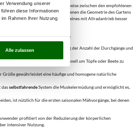
hrer Verwendung unserer
messungen
konfiguriert, die typischerweise zwischen den empfohlenen
 führen diese Informationen
ders
effizient
in Kontexten macht, in denen die Geometrie des Gartens
ie im Rahmen Ihrer Nutzung
 abgeraten
, wo ein Schubmodell oder eines mit Allradantrieb besser
tung und Bewegungsagilität erfordern:
lichen eine drastische Reduzierung der Anzahl der Durchgänge und
Alle zulassen
ht anzuheben, um den Rasenmäher schnell um Töpfe oder Beete zu
r Größe gewährleistet eine häufige und homogene natürliche
t das
selbstfahrende
System die Muskelermüdung und ermöglicht es,
eiden, ist nützlich für die ersten saisonalen Mähvorgänge, bei denen
nwender profitiert von der Reduzierung der körperlichen
aber intensiver Nutzung.