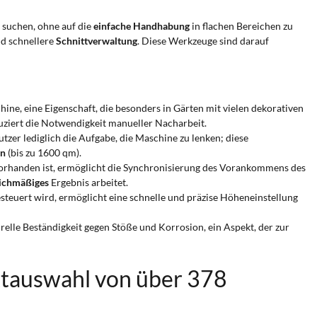
z suchen, ohne auf die
einfache Handhabung
in flachen Bereichen zu
nd schnellere
Schnittverwaltung
. Diese Werkzeuge sind darauf
ne, eine Eigenschaft, die besonders in Gärten mit vielen dekorativen
uziert die Notwendigkeit manueller Nacharbeit.
zer lediglich die Aufgabe, die Maschine zu lenken; diese
en
(bis zu 1600 qm).
 vorhanden ist, ermöglicht die Synchronisierung des Vorankommens des
eichmäßiges
Ergebnis arbeitet.
esteuert wird, ermöglicht eine schnelle und präzise Höheneinstellung
relle Beständigkeit gegen Stöße und Korrosion, ein Aspekt, der zur
tauswahl von über 378