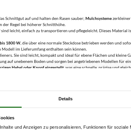
s Schnittgut auf und halten den Rasen sauber;
Mulchsysteme
zerkleiner
in der Regel bei höherer Schnitthöhe.
f
sind leicht, einfach zu transportieren und pflegeleicht. Dieses Material i
 bis 1800 W
, die über eine normale Steckdose betrieben werden und sofor
ach Modell im Lieferumfang enthalten sein können.
ners. Sie sind leicht, kompakt und ideal für ebene Flächen und kleine G
ng auf unebenem Boden und sorgen bei angetriebenen Modellen für eine 
nzigen Hebel oder Knopf eingestellt
, was eine schnelle, präzise und gl
eibt die ideale Einsatzfläche. Sie basiert auf
einfacher Geometrie, gerin
mäher verwendet werden?
Details
ßige Pflegearbeiten auf kleinen bis mittelgroßen Rasenflächen
konzipiert
r schmalen Passagen
. Diese Modelle eignen sich besonders für Anwender,
inem guten Verhältnis von Gewicht und Leistung macht sie ideal für den
Cookies
nhalte und Anzeigen zu personalisieren, Funktionen für soziale