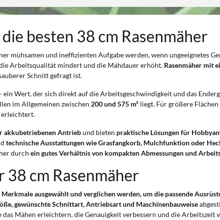
r die besten 38 cm Rasenmäher
iner mühsamen und ineffizienten Aufgabe werden, wenn ungeeignetes Ge
 die Arbeitsqualität mindert und die Mähdauer erhöht.
Rasenmäher mit ei
auberer Schnitt gefragt ist.
– ein Wert, der sich direkt auf die Arbeitsgeschwindigkeit und das Ender
ellen im Allgemeinen zwischen
200 und 575 m²
liegt. Für größere Flächen
erleichtert.
er akkubetriebenen Antrieb
und bieten
praktische Lösungen für Hobbyan
nd
technische Ausstattungen wie Grasfangkorb, Mulchfunktion oder He
her durch
ein gutes Verhältnis von kompakten Abmessungen und Arbeits
r 38 cm Rasenmäher
Merkmale ausgewählt und verglichen werden, um die passende Ausrüstun
öße, gewünschte Schnittart, Antriebsart und Maschinenbauweise
abgest
das Mähen erleichtern, die Genauigkeit verbessern und die Arbeitszeit 