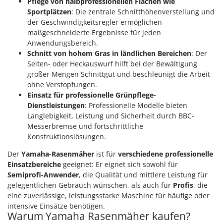
Vogelscheuchen - Vogelabwehr
Pflege von halbprofessionellen Flächen wie
KitchenAid
Sportplätzen
: Die zentrale Schnitthöhenverstellung und
W
Komo
der Geschwindigkeitsregler ermöglichen
Wasserpumpen
maßgeschneiderte Ergebnisse für jeden
L
Wasserpumpen für Traktoren
Anwendungsbereich.
Laica
Schnitt von hohem Gras in ländlichen Bereichen
: Der
Wein- und Obstpressen
Seiten- oder Heckauswurf hilft bei der Bewältigung
Lampacrescia - MGM
Wein- und Ölschichtenfilter
großer Mengen Schnittgut und beschleunigt die Arbeit
Landxcape
ohne Verstopfungen.
Weitere Produkte
LAR Casalinghi
Einsatz für professionelle Grünpflege-
Wiesenwalzen für Traktor
Dienstleistungen
: Professionelle Modelle bieten
Lavor
Langlebigkeit, Leistung und Sicherheit durch BBC-
Wippsägen
Linea VZ
Messerbremse und fortschrittliche
Wurstfüller
Konstruktionslösungen.
Lisam
Z
Der
Yamaha-Rasenmäher
Lotusgrill
ist für
verschiedene professionelle
Zerstäuber
Einsatzbereiche
geeignet: Er eignet sich sowohl für
Semiprofi-Anwender
, die Qualität und mittlere Leistung für
M
Zinkeneggen
M.A.I.BO.
gelegentlichen Gebrauch wünschen, als auch für
Profis
, die
Zubehör für Rasentraktoren
eine zuverlässige, leistungsstarke Maschine für häufige oder
Macom
intensive Einsätze benötigen.
Macte Ovens
Warum Yamaha Rasenmäher kaufen?