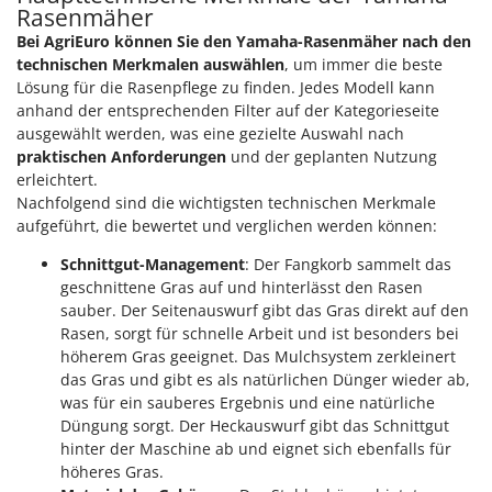
Klimaanlagen – Klimageräte
Rasenmäher
E
Bei AgriEuro können Sie den Yamaha-Rasenmäher nach den
Knetmaschinen
Echo
technischen Merkmalen auswählen
, um immer die beste
Knochensägen
EcoFlow
Lösung für die Rasenpflege zu finden. Jedes Modell kann
Kompressoren - elektrisch
anhand der entsprechenden Filter auf der Kategorieseite
Edilmark
ausgewählt werden, was eine gezielte Auswahl nach
Kompressoren für Ernte und Baumschnitt
Effeuno
praktischen Anforderungen
und der geplanten Nutzung
Kreiseleggen
erleichtert.
Einhell
Nachfolgend sind die wichtigsten technischen Merkmale
Küchenreiben - elektrisch
Elegen
aufgeführt, die bewertet und verglichen werden können:
Kükenaufzuchtboxen
Energy Gruppi
Schnittgut-Management
: Der Fangkorb sammelt das
Enotecnica Pillan
geschnittene Gras auf und hinterlässt den Rasen
L
Laderampe aus Aluminium
sauber. Der Seitenauswurf gibt das Gras direkt auf den
Eschenfelder
Rasen, sorgt für schnelle Arbeit und ist besonders bei
Laubsauger - Laubbläser
EuroMech
höherem Gras geeignet. Das Mulchsystem zerkleinert
Laubsauger auf Rädern
Eurosystems
das Gras und gibt es als natürlichen Dünger wieder ab,
Luftentfeuchter
was für ein sauberes Ergebnis und eine natürliche
Düngung sorgt. Der Heckauswurf gibt das Schnittgut
F
Luftkühler mit Wasserverdunstung
FAC
hinter der Maschine ab und eignet sich ebenfalls für
höheres Gras.
Fama Industrie