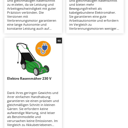
und gleichmäßigen Rasenschnitt
und gleichmäßigen Rasenschnitt
Astscheren
Ambrogio Robot
zu erzielen, da sie Leistung und
und bieten mehr
Arbeitsgeschwindigkeit mit guter
Bewegungsfreiheit als
Atemschutzgeräte
Annovi Reverberi
Präzision verbinden. Die
kabelgebundene Elektromäher.
Versionen mit
Sie garantieren eine gute
Verbrennungsmotor garantieren
Arbeitsautonomie und erfordern
Aufroller für Olivennetze
ANTHBOT
eine lange Autonomie und
im Vergleich zu
konstante Leistung auch auf
Verbrennungsmotoren weniger
Aufschnittmaschinen
Archman
großen Rasenflächen und
Wartung. Sie sind leiser und
unterscheiden sich von den
umweltfreundlicher und daher
Auslegemulcher für Traktoren
Arco
Elektro- oder Akkustrom-
auch für Wohngebiete geeignet.
48
Modellen dadurch, dass sie
Um ihre Effizienz zu erhalten,
Äxte - Beile und Spalthammer
Ardes
leistungsstärker sind und etwas
reicht es aus, die Messer
dichteres Gras bewältigen können.
regelmäßig zu überprüfen und
Argo
Um ihre Effizienz zu erhalten,
daran zu denken, die Akkus nach
B
müssen Luftfilter, Öl und
dem Gebrauch und in Zeiten, in
Balkenmäher
Ariete
Zündkerzen regelmäßig überprüft
denen das Gerät nicht benutzt
werden.
wird, aufzuladen.
Bandsägen
Artus
Elektro Rasenmäher 230 V
Batterieladegeräte - Starthilfegeräte
Attila
Baum- und Astscheren - manuell
Ausonia
Dank ihres geringen Gewichts und
ihrer einfachen Handhabung
Baumscheren - pneumatisch
Awelco
garantieren sie einen präzisen und
gleichmäßigen Schnitt in kleinen
Baumstumpffräsen
Gärten: Sie erfordern keine
B
aufwendige Wartung, sind leiser
Bindezangen - elektrisch
Baesso
als Benzinmodelle und
verursachen keine Emissionen. Im
Bodenfräsen für Traktor
Bahco
Vergleich zu Akkubetriebenen