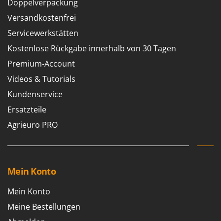
Doppelverpackung
WIDU
Versandkostenfrei
Wiper EcoRobot
Servicewerkstätten
Wolf Garten
Kostenlose Rückgabe innerhalb von 30 Tagen
Wortex
Worx
Premium-Account
Videos & Tutorials
Y
Yard Force
Kundenservice
Ersatzteile
Z
Zanon
Agrieuro PRO
Zephir
ZGrills
Zodiac
Mein Konto
Zomax
Mein Konto
Meine Bestellungen