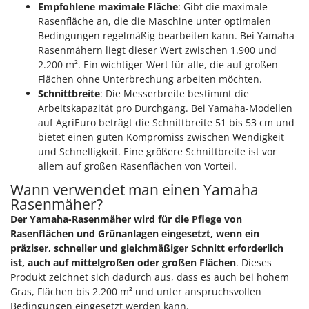
Reinigungsmaschinen für Fassaden, Fenster und PV-Anlagen
Empfohlene maximale Fläche
: Gibt die maximale
GreenBay
Rasenfläche an, die die Maschine unter optimalen
Rührtöpfe mit Elektrischem Rührwerk
Greenworks
Bedingungen regelmäßig bearbeiten kann. Bei Yamaha-
Rupfmaschinen
Rasenmähern liegt dieser Wert zwischen 1.900 und
GRIFO
2.200 m². Ein wichtiger Wert für alle, die auf großen
S
GVS
Flächen ohne Unterbrechung arbeiten möchten.
Sämaschinen und Düngerstreuer
Schnittbreite
: Die Messerbreite bestimmt die
GYS
Scheibenpflüge
Arbeitskapazität pro Durchgang. Bei Yamaha-Modellen
auf AgriEuro beträgt die Schnittbreite 51 bis 53 cm und
H
Schneefräsen
Hailo
bietet einen guten Kompromiss zwischen Wendigkeit
Schneeräumer
und Schnelligkeit. Eine größere Schnittbreite ist vor
Helvi
Schrotmühlen - elektrisch
allem auf großen Rasenflächen von Vorteil.
Henx
Wann verwendet man einen Yamaha
Schwader für Traktoren
HiKOKI
Rasenmäher?
Schweißgeräte
Honda
Der Yamaha-Rasenmäher wird für die Pflege von
Seilwinden - Motorseilwinden
Rasenflächen und Grünanlagen eingesetzt, wenn ein
I
präziser, schneller und gleichmäßiger Schnitt erforderlich
Sichelmähwerke für Traktoren
Idromatic
ist, auch auf mittelgroßen oder großen Flächen
. Dieses
Sichelmulcher für Traktoren
Produkt zeichnet sich dadurch aus, dass es auch bei hohem
Il-Tec
Sortierer für Oliven
Gras, Flächen bis 2.200 m² und unter anspruchsvollen
Imperia
Bedingungen eingesetzt werden kann.