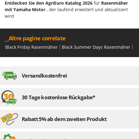
Santos
Entdecken Sie den AgriEuro Katalog 2026
für
Rasenmäher
mit Yamaha Motor
, der laufend erweitert und aktualisiert
Sbaraglia
wird
Schnitzer
Seven Italy
__Altre pagine correlate
Shark
Black Friday Rasenmäher
Black Summer Days Rasenmäher
Bo
Shindaiwa
Silky
Simatech
Versandkostenfrei
Sirman
Skil
Smartwood
30 Tage kostenlose Rückgabe*
Smeg
Snapper
Rabatt 5% ab dem zweiten Produkt
Solidur
Spice Electronics