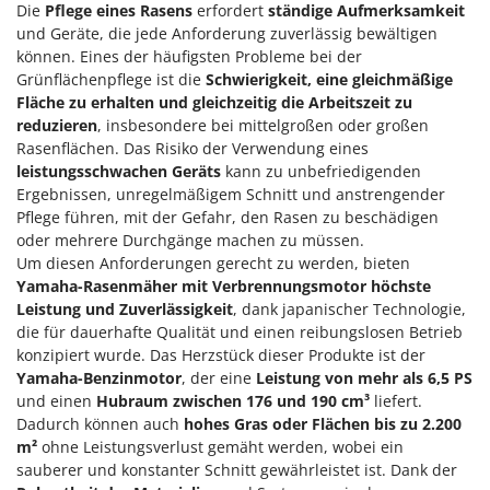
Die
Pflege eines Rasens
erfordert
ständige Aufmerksamkeit
Flockenquetschen
Bosch
und Geräte, die jede Anforderung zuverlässig bewältigen
Furchenzieher für Traktoren
Brumi
können. Eines der häufigsten Probleme bei der
Grünflächenpflege ist die
Schwierigkeit, eine gleichmäßige
BullMach
G
Fläche zu erhalten und gleichzeitig die Arbeitszeit zu
Gartengrills
reduzieren
, insbesondere bei mittelgroßen oder großen
C
Gartenpumpen
C.EL.ME.
Rasenflächen. Das Risiko der Verwendung eines
leistungsschwachen Geräts
kann zu unbefriedigenden
Gebläsespritzen für Traktoren
Calory Forni
Ergebnissen, unregelmäßigem Schnitt und anstrengender
Gerätehäuser
Campagnola
Pflege führen, mit der Gefahr, den Rasen zu beschädigen
Getreidemühlen
oder mehrere Durchgänge machen zu müssen.
Campingaz
Um diesen Anforderungen gerecht zu werden, bieten
Grabenfräsen
Castelgarden
Yamaha-Rasenmäher mit Verbrennungsmotor
höchste
Grubber - Tiefenlockerer
Leistung und Zuverlässigkeit
, dank japanischer Technologie,
Castellari
die für dauerhafte Qualität und einen reibungslosen Betrieb
Grubber für Traktor
Ceccato Olindo
konzipiert wurde. Das Herzstück dieser Produkte ist der
Char-Broil
Yamaha-Benzinmotor
, der eine
Leistung von mehr als 6,5 PS
H
und einen
Häcksler
Hubraum zwischen 176 und 190 cm³
liefert.
Classe
Dadurch können auch
hohes Gras oder Flächen bis zu 2.200
Handsägen auf Verlängerung
Clementi
m²
ohne Leistungsverlust gemäht werden, wobei ein
Heckcontainer für Traktoren
sauberer und konstanter Schnitt gewährleistet ist. Dank der
Cofra