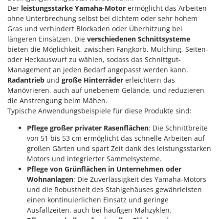
Sprühgeräte für Pflanzenbehandlung
Infaco
Der
leistungsstarke Yamaha-Motor
ermöglicht das Arbeiten
Stäubegeräte für Traktor
ohne Unterbrechung selbst bei dichtem oder sehr hohem
Intec
Gras und verhindert Blockaden oder Überhitzung bei
Staubsauger - Elektrobesen
Intex
längeren Einsätzen. Die
verschiedenen Schnittsysteme
bieten die Möglichkeit, zwischen Fangkorb, Mulching, Seiten-
Iseki
T
Teppichreiniger und Teppichbodenreiniger
oder Heckauswurf zu wählen, sodass das Schnittgut-
Italyco
Management an jeden Bedarf angepasst werden kann.
Thermische und mechanische Unkrautbrenner
Radantrieb
und
große Hinterräder
erleichtern das
ITM
Tomatenpressen
Manövrieren, auch auf unebenem Gelände, und reduzieren
die Anstrengung beim Mähen.
J
Tragbare Powerstationen
JOLLY ITALIA
Typische Anwendungsbeispiele für diese Produkte sind:
Traktor-Heckenscheren mit Ausleger
Pflege großer privater Rasenflächen
: Die Schnittbreite
K
KAAZ
von 51 bis 53 cm ermöglicht das schnelle Arbeiten auf
U
Umfüllpumpen
großen Gärten und spart Zeit dank des leistungsstarken
Karcher
Motors und integrierter Sammelsysteme.
Umkehrfräsen
Kasco
Pflege von Grünflächen in Unternehmen oder
Wohnanlagen
: Die Zuverlässigkeit des Yamaha-Motors
Kemper
V
Vakuumiergeräte
und die Robustheit des Stahlgehäuses gewährleisten
Kenwood
einen kontinuierlichen Einsatz und geringe
Vertikutierer
Ausfallzeiten, auch bei häufigen Mähzyklen.
Keter