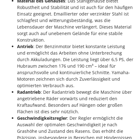
M
Material des Gehäuses
: Das Stahlgehäuse bietet
Mähroboter
Famag
Robustheit und Stabilität und ist auch für den häufigen
Maisentkörnungsmaschinen
Famur
Einsatz geeignet. Emaillierter oder verzinkter Stahl ist
schlagfest und witterungsbeständig, was die
Manuelle Heckenscheren
FARMER
Lebensdauer der Maschine verlängert. Dieses Material
Mehrzweck-Sauggeräte
FBC
sorgt auch auf unebenem Gelände für eine stabile
Minibacköfen
Konstruktion.
Ferrari Group
Antrieb
: Der Benzinmotor bietet konstante Leistung
Motorhacken - Gartenfräsen
Ferroni
und ermöglicht das Arbeiten ohne Unterbrechung
Motorspritzen
durch Akkuladungen. Die Leistung liegt über 6,5 PS, der
Ferrua
Hubraum zwischen 176 und 190 cm³ – ideal für
Mulcher für Traktor
FIAC
anspruchsvolle und kontinuierliche Schnitte. Yamaha-
FIEM
Motoren zeichnen sich durch Zuverlässigkeit und
N
Notstromaggregat
optimierten Verbrauch aus.
Fimar
Radantrieb
: Der Radantrieb bewegt die Maschine über
Nudelmaschinen
FINI
angetriebene Räder vorwärts und reduziert den
Kraftaufwand. Besonders auf Hängen oder großen
Fiorentini
O
Flächen ist dies sehr nützlich.
Obstmühlen Obsthäcksler Obstmuser
Fiskars
Geschwindigkeitsregler
: Der Regler ermöglicht die
Obstpressen
Auswahl der optimalen Geschwindigkeit je nach
Flymo
Olivenernter und Schüttler
Grashöhe und Zustand des Rasens. Das erhöht die
Fontana Forni
Präzision, insbesondere in Bereichen mit Hindernissen