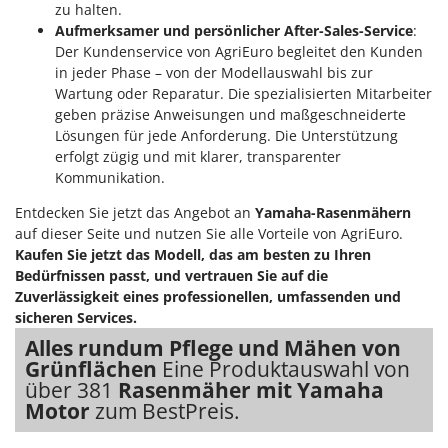
Rato
zu halten.
Aufmerksamer und persönlicher After-Sales-Service
:
Reber
Der Kundenservice von AgriEuro begleitet den Kunden
Redback
in jeder Phase – von der Modellauswahl bis zur
Wartung oder Reparatur. Die spezialisierten Mitarbeiter
Resto Italia
geben präzise Anweisungen und maßgeschneiderte
Ribimex
Lösungen für jede Anforderung. Die Unterstützung
erfolgt zügig und mit klarer, transparenter
Ripartrak
Kommunikation.
Ritter
Entdecken Sie jetzt das Angebot an
Yamaha-Rasenmähern
River Systems
auf dieser Seite und nutzen Sie alle Vorteile von AgriEuro.
Robomow
Kaufen Sie jetzt das Modell, das am besten zu Ihren
Bedürfnissen passt, und vertrauen Sie auf die
Rossofuoco
Zuverlässigkeit eines professionellen, umfassenden und
Rover Pompe
sicheren Services.
Royal Food
Alles rundum Pflege und Mähen von
Grünflächen
Eine Produktauswahl von
Ryobi
über 381
Rasenmäher mit Yamaha
Motor
zum BestPreis.
S
S.T.P.