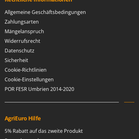
Tornado
Allgemeine Geschäftsbedingungen
Tre Spade
Zahlungsarten
Trev - Abrek - TecnoVIR
Mängelanspruch
Trotec
Widerrufsrecht
Troy-Bilt
Datenschutz
U
Udor
Sicherheit
Unger
Cookie-Richtlinien
Cookie-Einstellungen
V
Verdemax
POR FESR Umbrien 2014-2020
Vesco
Volpi
AgriEuro Hilfe
W
Waldner
5% Rabatt auf das zweite Produkt
Weber