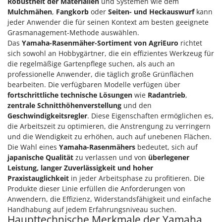
Robustheit der Materialien
und Systemen wie dem
Heckenscheren
Comet
Mulchmähen
,
Fangkorb
oder
Seiten- und Heckauswurf
kann
Heißluftfritteusen
jeder Anwender die für seinen Kontext am besten geeignete
Cresco
Grasmanagement-Methode auswählen.
Heizkanonen und Elektroheizer
Cruccolini
Das
Yamaha-Rasenmäher-Sortiment von AgriEuro
richtet
Hochdruckreiniger
CTEK
sich sowohl an Hobbygärtner, die ein effizientes Werkzeug für
die regelmäßige Gartenpflege suchen, als auch an
Hochgrasmäher
professionelle Anwender, die täglich große Grünflächen
D
Holzbacköfen Außenbereich für Pizza und Braten
Dal Degan
bearbeiten. Die verfügbaren Modelle verfügen über
Holzspalter
fortschrittliche technische Lösungen
wie
Radantrieb
,
DCG
zentrale Schnitthöhenverstellung
und den
Hubwagen
Deca
Geschwindigkeitsregler
. Diese Eigenschaften ermöglichen es,
die Arbeitszeit zu optimieren, die Anstrengung zu verringern
DeWalt
K
und die Wendigkeit zu erhöhen, auch auf unebenen Flächen.
Kabelpflüge für die Drainage
Di Martino
Die Wahl eines
Yamaha-Rasenmähers
bedeutet, sich auf
Kartoffellegemaschine für Traktoren
Diavola Pro
japanische Qualität
zu verlassen und von
überlegener
Kartoffelroder für Traktoren
Leistung, langer Zuverlässigkeit und hoher
Diesse
Praxistauglichkeit
in jeder Arbeitsphase zu profitieren. Die
Kehrmaschinen
Docma
Produkte dieser Linie erfüllen die Anforderungen von
Kettensägen
Anwendern, die Effizienz, Widerstandsfähigkeit und einfache
Dominion
Handhabung auf jedem Erfahrungsniveau suchen.
Kippbare Heckschaufeln für Traktoren
Dreame
Haupttechnische Merkmale der Yamaha