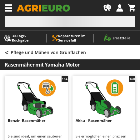
-1
30‑Tage-
Reparaturen im
A
A
Ersatzteile
Rückgabe
Servicefall
Abbeermaschinen - Traubenmühlen
ABAC
<
Abfüllgeräte
AgriEuro Premium
Pflege und Mähen von Grünflächen
Akku Gartenscheren
AgriEuro TOP-LINE
Rasenmäher mit Yamaha Motor
Akku Gras- und Strauchscheren
AGT
Akku-Stichsägen
Aima
164
168
Allzwecktransporter - Motorschubkarren
Airmec
Alu-Teleskopleitern
AL-KO
Anbaubagger Heckbagger für Traktoren
ALA 2000
Arbeitsschutzkleidung
Alce
Benzin-Rasenmäher
Akku - Rasenmäher
Aschesauger
Alpina
Astkettensägen - Hochentaster
Ama
Sie sind ideal, um einen sauberen
Sie ermöglichen einen präzisen