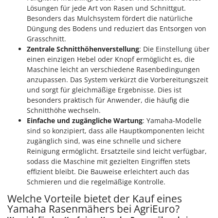
Mowox
Lösungen für jede Art von Rasen und Schnittgut.
Besonders das Mulchsystem fördert die natürliche
MTD
Düngung des Bodens und reduziert das Entsorgen von
Grasschnitt.
N
New O.M.R.A.
Zentrale Schnitthöhenverstellung
: Die Einstellung über
einen einzigen Hebel oder Knopf ermöglicht es, die
Nilfisk
Maschine leicht an verschiedene Rasenbedingungen
Ninja
anzupassen. Das System verkürzt die Vorbereitungszeit
und sorgt für gleichmäßige Ergebnisse. Dies ist
Novatec
besonders praktisch für Anwender, die häufig die
Novital
Schnitthöhe wechseln.
Einfache und zugängliche Wartung
: Yamaha-Modelle
NuAir
sind so konzipiert, dass alle Hauptkomponenten leicht
NuovaFac
zugänglich sind, was eine schnelle und sichere
Reinigung ermöglicht. Ersatzteile sind leicht verfügbar,
O
sodass die Maschine mit gezielten Eingriffen stets
Officine Savioli
effizient bleibt. Die Bauweise erleichtert auch das
Oliviero
Schmieren und die regelmäßige Kontrolle.
Olix
Welche Vorteile bietet der Kauf eines
Yamaha Rasenmähers bei AgriEuro?
OMA