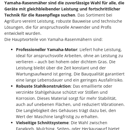
Yamaha-Rasenmäher
sind die zuverlässige Wahl für alle, die
Makita
Geräte mit gleichbleibender Leistung und fortschrittlicher
MAMMAMIA
Technik für die Rasenpflege suchen
. Das Sortiment bei
Marcato
AgriEuro vereint Leistung, robuste Bauweise und technische
Lösungen, die für anspruchsvolle Anwender und Profis
Marina Systems
entwickelt wurden.
Master
Die Hauptvorteile von Yamaha-Rasenmähern sind:
Mastercook
Professioneller Yamaha-Motor
: Liefert hohe Leistung,
McCulloch
ideal für anspruchsvolle Arbeiten, ohne an Leistung zu
verlieren – auch bei hohem oder dichtem Gras. Die
MCH
Leistung bleibt über die Zeit konstant und der
Michelin
Wartungsaufwand ist gering. Die Bauqualität garantiert
eine lange Lebensdauer und ein geringes Ausfallrisiko.
Mille
Robuste Stahlkonstruktion
: Das emaillierte oder
Minox
verzinkte Stahlgehäuse schützt vor Stößen und
Korrosion. Dieses Material sorgt für mehr Stabilität,
Mockmill
auch auf unebenen Flächen, und reduziert Vibrationen.
More than chef
Die Langlebigkeit des Gehäuses trägt dazu bei, den
MOSA
Wert der Maschine langfristig zu erhalten.
Vielseitige Schnittsysteme
: Die Wahl zwischen
MOVA
Fangkorb, Mulching, Seiten- oder Heckauswurf bietet