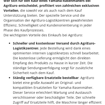
Wer sich für den Kauf eines Yamaha-Rasenmähers bei
Omas
AgriEuro entscheidet, profitiert von zahlreichen exklusiven
Ompagrill
Vorteilen
, die sowohl vor als auch nach dem Kauf
Unterstützung bieten. Der spezielle Service und die
Ooni
Organisation der AgriEuro-Logistikzentren gewährleisten
Oriental Koshin
Effizienz, Schnelligkeit und Kundenorientierung in jeder
Phase des Kaufprozesses.
Outdoorchef
Die wichtigsten Vorteile des Einkaufs bei AgriEuro:
P
Schneller und kostenloser Versand durch AgriEuro-
Palazzetti
Logistikzentren
: Jede Bestellung wird dank eines
Palumbo Pavi
optimierten internen Logistiknetzes schnell bearbeitet.
Die kostenlose Lieferung ermöglicht den direkten
Partisani
Empfang des Produkts zu Hause in kurzer Zeit. Die
Paterlini
ständige Sendungsverfolgung sorgt für zusätzliche
Philips
Sicherheit nach dem Kauf.
Ständig verfügbare Ersatzteile bestellbar
: AgriEuro
Pramac
bietet eine große Auswahl an Original- und
Prismafood
kompatiblen Ersatzteilen für Yamaha-Rasenmäher.
Dieser Service erleichtert Wartung und Austausch
R
verschlissener oder beschädigter Teile. Der schnelle
R.G.V.
Zugriff auf Ersatzteile hilft, die Maschine länger effizient