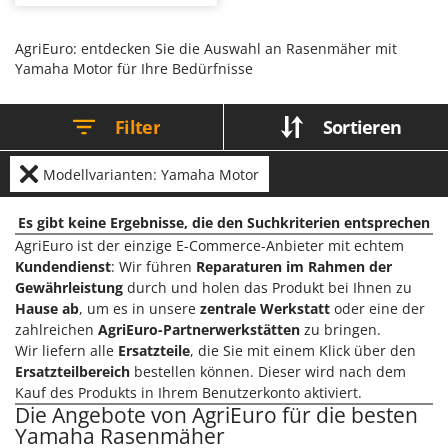
Modellen bieten sie dank des für
Bodenreinigungsmaschinen
Barbieri
den Betrieb erforderlichen
Netzkabels eine unbegrenzte
Brutmaschinen Inkubatoren
Batavia
Autonomie, sind jedoch weniger
AgriEuro: entdecken Sie die Auswahl an Rasenmäher mit
mobil. Für einen optimalen Einsatz
Yamaha Motor für Ihre Bedürfnisse
reicht es aus, die Messer
Bürsten für den Außenbereich
Benassi
regelmäßig auf Sauberkeit zu
er
überprüfen und während der
Beper
Arbeit auf das Netzkabel zu
D
Filter
Sortieren
achten.
Dampfreiniger und Dampfbesen
Berkel
Bernardi
Modellvarianten: Yamaha Motor
E
Einachsschlepper
Bertolini Pumps
Elektrische Tauchpumpen
Es gibt keine Ergebnisse, die den Suchkriterien entsprechen
Besser Vacuum
AgriEuro ist der einzige E-Commerce-Anbieter mit echtem
Erdbohrer
Bestway
Kundendienst
: Wir führen
Reparaturen im Rahmen der
Erntenetze für Obst und Oliven
Beta tools
Gewährleistung
durch und holen das Produkt bei Ihnen zu
Hause ab
, um es in unsere
zentrale Werkstatt
oder eine der
Bissell
F
zahlreichen
AgriEuro-Partnerwerkstätten
zu bringen.
Feder Grubber
Black & Decker
Wir liefern alle
Ersatzteile
, die Sie mit einem Klick über den
Feldspritzen für Pflanzenschutz
Ersatzteilbereich
bestellen können. Dieser wird nach dem
BlackStone
Kauf des Produkts in Ihrem Benutzerkonto aktiviert.
Fensterreiniger
Blue Bird
Die Angebote von AgriEuro für die besten
Fleischwolf
Yamaha Rasenmäher
Bomet