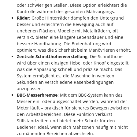
Forest Master
oder schwierigen Stellen. Diese Option erleichtert die
P
Palettengabeln für Traktoren
Kontrolle während des gesamten Mähvorgangs.
Francini
Räder
: Große Hinterräder dämpfen den Untergrund
Pelletpressen
besser und erleichtern die Bewegung auch auf
G
Pflüge für Traktor
unebenen Flächen. Modelle mit Metallrädern, oft
G3 Ferrari
verzinkt, bieten eine längere Lebensdauer und eine
Planierschilder für Traktoren
Gardena
bessere Handhabung. Die Bodenhaftung wird
Plasmaschneider
optimiert, was die Sicherheit beim Manövrieren erhöht.
Garofalo
Poolroboter
Zentrale Schnitthöhenverstellung
: Die Schnitthöhe
GeoTech
wird über einen einzigen Hebel oder Knopf eingestellt,
Pools
GeoTech Pro
was die Anpassung schnell und präzise macht. Das
Poolstaubsauger
System ermöglicht es, die Maschine in wenigen
Gierre
Sekunden an verschiedene Rasenbedingungen
Ginko - MGM
R
anzupassen.
Rasenmäher
BBC-Messerbremse
: Mit dem BBC-System kann das
Gipeco
Rasensodenschneider
Messer ein- oder ausgeschaltet werden, während der
Girmi
Motor läuft – praktisch für sicheres Bewegen zwischen
Rasentraktoren Aufsitzmäher
den Arbeitsbereichen. Diese Funktion verkürzt
Goodyear
Rasentrimmer - Kantenschneider
Stillstandzeiten und bietet mehr Schutz für den
GRAEF
Bediener. Ideal, wenn sich Mähzonen häufig mit nicht
Rasentrimmer - Motorsensen - Freischneider
Gre
zu mähenden Bereichen abwechseln.