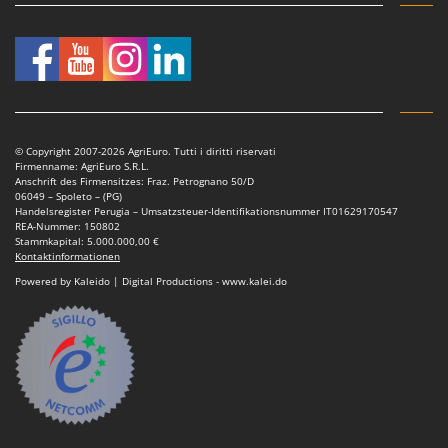
© Copyright 2007-2026 AgriEuro. Tutti i diritti riservati
Firmenname: AgriEuro S.R.L.
Anschrift des Firmensitzes: Fraz. Petrognano 50/D
06049 – Spoleto – (PG)
Handelsregister Perugia – Umsatzsteuer-Identifikationsnummer IT01629170547
REA-Nummer: 150802
Stammkapital: 5.000.000,00 €
Kontaktinformationen
Powered by Kaleido | Digital Productions - www.kalei.do