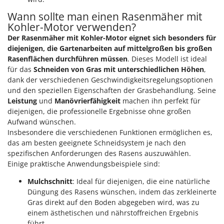
Tornado
Wann sollte man einen Rasenmäher mit
Tre Spade
Kohler-Motor verwenden?
Trev - Abrek - TecnoVIR
Der Rasenmäher mit Kohler-Motor eignet sich besonders für
diejenigen, die Gartenarbeiten auf mittelgroßen bis großen
Trotec
Rasenflächen durchführen müssen
. Dieses Modell ist ideal
Troy-Bilt
für das
Schneiden von Gras mit unterschiedlichen Höhen
,
dank der verschiedenen Geschwindigkeitsregelungsoptionen
U
und den speziellen Eigenschaften der Grasbehandlung. Seine
Udor
Leistung
und
Manövrierfähigkeit
machen ihn perfekt für
Unger
diejenigen, die professionelle Ergebnisse ohne großen
Aufwand wünschen.
V
Insbesondere die verschiedenen Funktionen ermöglichen es,
Verdemax
das am besten geeignete Schneidsystem je nach den
spezifischen Anforderungen des Rasens auszuwählen.
Vesco
Einige praktische Anwendungsbeispiele sind:
Volpi
Mulchschnitt
: Ideal für diejenigen, die eine natürliche
W
Düngung des Rasens wünschen, indem das zerkleinerte
Waldner
Gras direkt auf den Boden abgegeben wird, was zu
Weber
einem ästhetischen und nährstoffreichen Ergebnis
führt.