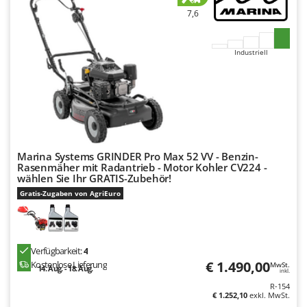
Makita
7,6
MAMMAMIA
Marcato
Industriell
Marina Systems
Master
Mastercook
McCulloch
MCH
Marina Systems GRINDER Pro Max 52 VV - Benzin-
Rasenmäher mit Radantrieb - Motor Kohler CV224 -
Michelin
wählen Sie Ihr GRATIS-Zubehör!
Mille
Gratis-Zugaben von AgriEuro
Minox
Mockmill
Verfügbarkeit:
4
More than chef
€ 1.490,00
Kostenlose Lieferung
MwSt.
14. Aug. - 18. Aug.
inkl.
MOSA
R-154
MOVA
€ 1.252,10
exkl. MwSt.