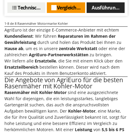
Mowox
Technische Daten
Vergleichen Sie
Ausführungen(4)
MTD
1-8
de 8 Rasenmäher Motormarke Kohler
N
New O.M.R.A.
AgriEuro ist der einzige E-Commerce-Anbieter mit echtem
Kundendienst
: Wir führen
Reparaturen im Rahmen der
Nilfisk
Gewährleistung
durch und holen das Produkt bei Ihnen zu
Ninja
Hause ab
, um es in unsere
zentrale Werkstatt
oder eine der
zahlreichen
AgriEuro-Partnerwerkstätten
zu bringen.
Novatec
Wir liefern alle
Ersatzteile
, die Sie mit einem Klick über den
Novital
Ersatzteilbereich
bestellen können. Dieser wird nach dem
Kauf des Produkts in Ihrem Benutzerkonto aktiviert.
NuAir
Die Angebote von AgriEuro für die besten
NuovaFac
Rasenmäher mit Kohler-Motor
Rasenmäher mit Kohler-Motor
sind eine ausgezeichnete
O
Wahl für diejenigen, die ein leistungsstarkes, langlebiges
Officine Savioli
Gartengerät suchen, das auch die anspruchsvollsten
Oliviero
Aufgaben bewältigen kann. Der
Kohler-Motor
, eine Marke,
die für ihre Qualität und Zuverlässigkeit bekannt ist, sorgt für
Olix
hohe Leistung und eine bessere Effizienz im Vergleich zu
OMA
herkömmlichen Motoren. Mit einer
Leistung
von
5,5 bis 6 PS