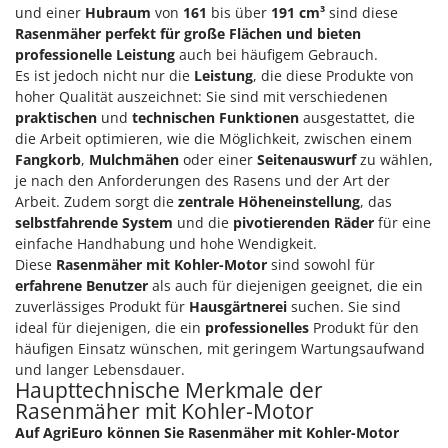
Omas
und einer
Hubraum
von
161
bis über
191 cm³
sind diese
Rasenmäher perfekt für große Flächen und bieten
Ompagrill
professionelle Leistung
auch bei häufigem Gebrauch.
Ooni
Es ist jedoch nicht nur die
Leistung
, die diese Produkte von
hoher Qualität auszeichnet: Sie sind mit verschiedenen
Oriental Koshin
praktischen
und
technischen Funktionen
ausgestattet, die
Outdoorchef
die Arbeit optimieren, wie die Möglichkeit, zwischen einem
Fangkorb
,
Mulchmähen
oder einer
Seitenauswurf
zu wählen,
P
je nach den Anforderungen des Rasens und der Art der
Palazzetti
Arbeit. Zudem sorgt die
zentrale Höheneinstellung
, das
Palumbo Pavi
selbstfahrende System
und die
pivotierenden Räder
für eine
einfache Handhabung und hohe Wendigkeit.
Partisani
Diese
Rasenmäher mit Kohler-Motor
sind sowohl für
Paterlini
erfahrene Benutzer
als auch für diejenigen geeignet, die ein
zuverlässiges Produkt für
Hausgärtnerei
suchen. Sie sind
Philips
ideal für diejenigen, die ein
professionelles
Produkt für den
Pramac
häufigen Einsatz wünschen, mit geringem Wartungsaufwand
Prismafood
und langer Lebensdauer.
Haupttechnische Merkmale der
Rasenmäher mit Kohler-Motor
R
R.G.V.
Auf AgriEuro können Sie Rasenmäher mit Kohler-Motor