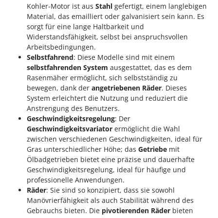
Santos
Kohler-Motor ist aus
Stahl
gefertigt, einem langlebigen
Material, das emailliert oder galvanisiert sein kann. Es
Sbaraglia
sorgt für eine lange Haltbarkeit und
Schnitzer
Widerstandsfähigkeit, selbst bei anspruchsvollen
Arbeitsbedingungen.
Seven Italy
Selbstfahrend
: Diese Modelle sind mit einem
Shark
selbstfahrenden System
ausgestattet, das es dem
Shindaiwa
Rasenmäher ermöglicht, sich selbstständig zu
bewegen, dank der
angetriebenen Räder
. Dieses
Silky
System erleichtert die Nutzung und reduziert die
Simatech
Anstrengung des Benutzers.
Geschwindigkeitsregelung
: Der
Sirman
Geschwindigkeitsvariator
ermöglicht die Wahl
Skil
zwischen verschiedenen Geschwindigkeiten, ideal für
Gras unterschiedlicher Höhe; das
Getriebe
mit
Smartwood
Ölbadgetrieben bietet eine präzise und dauerhafte
Smeg
Geschwindigkeitsregelung, ideal für häufige und
Snapper
professionelle Anwendungen.
Räder
: Sie sind so konzipiert, dass sie sowohl
Solidur
Manövrierfähigkeit als auch Stabilität während des
Spice Electronics
Gebrauchs bieten. Die
pivotierenden Räder
bieten