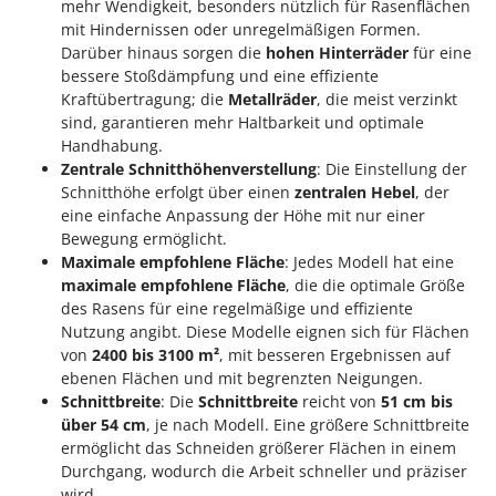
mehr Wendigkeit, besonders nützlich für Rasenflächen
Spiralmac
mit Hindernissen oder unregelmäßigen Formen.
Spring Protezione
Darüber hinaus sorgen die
hohen Hinterräder
für eine
bessere Stoßdämpfung und eine effiziente
Spyro
Kraftübertragung; die
Metallräder
, die meist verzinkt
Stanley
sind, garantieren mehr Haltbarkeit und optimale
Stiga
Handhabung.
Zentrale Schnitthöhenverstellung
: Die Einstellung der
Stocker
Schnitthöhe erfolgt über einen
zentralen Hebel
, der
Sunseeker
eine einfache Anpassung der Höhe mit nur einer
Bewegung ermöglicht.
T
Maximale empfohlene Fläche
: Jedes Modell hat eine
Tecla
maximale empfohlene Fläche
, die die optimale Größe
des Rasens für eine regelmäßige und effiziente
TecnoGen
Nutzung angibt. Diese Modelle eignen sich für Flächen
Tellarini Pompe
von
2400 bis 3100 m²
, mit besseren Ergebnissen auf
Telwin
ebenen Flächen und mit begrenzten Neigungen.
Schnittbreite
: Die
Schnittbreite
reicht von
51 cm bis
Tenco
über 54 cm
, je nach Modell. Eine größere Schnittbreite
Tineco
ermöglicht das Schneiden größerer Flächen in einem
Durchgang, wodurch die Arbeit schneller und präziser
Titania
wird.