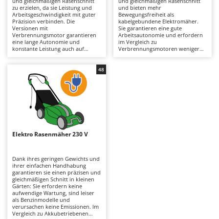
und gleichmäßigen Rasenschnitt
und gleichmäßigen Rasenschnitt
Astscheren
Ambrogio Robot
zu erzielen, da sie Leistung und
und bieten mehr
Arbeitsgeschwindigkeit mit guter
Bewegungsfreiheit als
Atemschutzgeräte
Annovi Reverberi
Präzision verbinden. Die
kabelgebundene Elektromäher.
Versionen mit
Sie garantieren eine gute
Verbrennungsmotor garantieren
Arbeitsautonomie und erfordern
Aufroller für Olivennetze
ANTHBOT
eine lange Autonomie und
im Vergleich zu
konstante Leistung auch auf
Verbrennungsmotoren weniger
Aufschnittmaschinen
Archman
großen Rasenflächen und
Wartung. Sie sind leiser und
unterscheiden sich von den
umweltfreundlicher und daher
Auslegemulcher für Traktoren
Arco
Elektro- oder Akkustrom-
auch für Wohngebiete geeignet.
48
Modellen dadurch, dass sie
Um ihre Effizienz zu erhalten,
Äxte - Beile und Spalthammer
Ardes
leistungsstärker sind und etwas
reicht es aus, die Messer
dichteres Gras bewältigen können.
regelmäßig zu überprüfen und
Argo
Um ihre Effizienz zu erhalten,
daran zu denken, die Akkus nach
B
müssen Luftfilter, Öl und
dem Gebrauch und in Zeiten, in
Balkenmäher
Ariete
Zündkerzen regelmäßig überprüft
denen das Gerät nicht benutzt
werden.
wird, aufzuladen.
Bandsägen
Artus
Elektro Rasenmäher 230 V
Batterieladegeräte - Starthilfegeräte
Attila
Baum- und Astscheren - manuell
Ausonia
Dank ihres geringen Gewichts und
ihrer einfachen Handhabung
Baumscheren - pneumatisch
Awelco
garantieren sie einen präzisen und
gleichmäßigen Schnitt in kleinen
Baumstumpffräsen
Gärten: Sie erfordern keine
B
aufwendige Wartung, sind leiser
Bindezangen - elektrisch
Baesso
als Benzinmodelle und
verursachen keine Emissionen. Im
Bodenfräsen für Traktor
Bahco
Vergleich zu Akkubetriebenen