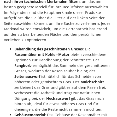
nach ihren technischen Merkmalen filtern
, um das am
Rato
besten geeignete Modell für Ihre Bedürfnisse auszuwählen.
Reber
Im Folgenden sind die Hauptmerkmale dieser Produkte
aufgeführt, die Sie über die Filter auf der linken Seite der
Redback
Seite auswählen können, um Ihre Suche zu verfeinern. Jedes
Resto Italia
Merkmal wurde entwickelt, um die Gartenarbeit basierend
Ribimex
auf der zu bearbeitenden Fläche und den persönlichen
Vorlieben zu optimieren.
Ripartrak
Behandlung des geschnittenen Grases
: Die
Ritter
Rasenmäher mit Kohler-Motor
bieten verschiedene
River Systems
Optionen zur Handhabung der Schnittreste. Der
Robomow
Fangkorb
ermöglicht das Sammeln des geschnittenen
Grases, wodurch der Rasen sauber bleibt; der
Rossofuoco
Seitenauswurf
ist nützlich für das Schneiden von
Rover Pompe
höherem oder gemischtem Gras. Der
Mulchschnitt
zerkleinert das Gras und gibt es auf dem Rasen frei,
Royal Food
verbessert die Ästhetik und trägt zur natürlichen
Ryobi
Düngung bei; der
Heckauswurf
gibt das Gras nach
hinten ab, ideal für etwas höheres Gras und für
S
diejenigen, die die Reste nicht sammeln möchten.
S.T.P.
Gehäusematerial
: Das Gehäuse der Rasenmäher mit