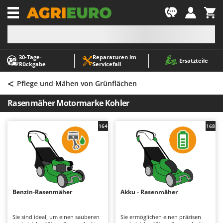
-1
30‑Tage-
Reparaturen im
A
A
Ersatzteile
Rückgabe
Servicefall
Abbeermaschinen - Traubenmühlen
ABAC
<
Abfüllgeräte
AgriEuro Premium
Pflege und Mähen von Grünflächen
Akku Gartenscheren
AgriEuro TOP-LINE
Rasenmäher Motormarke Kohler
Akku Gras- und Strauchscheren
AGT
Akku-Stichsägen
Aima
164
168
Allzwecktransporter - Motorschubkarren
Airmec
Alu-Teleskopleitern
AL-KO
Anbaubagger Heckbagger für Traktoren
ALA 2000
Arbeitsschutzkleidung
Alce
Benzin-Rasenmäher
Akku - Rasenmäher
Aschesauger
Alpina
Astkettensägen - Hochentaster
Ama
Sie sind ideal, um einen sauberen
Sie ermöglichen einen präzisen