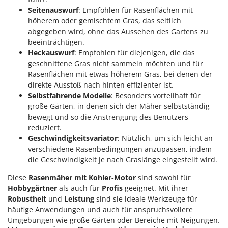
WIDU
Seitenauswurf
: Empfohlen für Rasenflächen mit
Wiper EcoRobot
höherem oder gemischtem Gras, das seitlich
abgegeben wird, ohne das Aussehen des Gartens zu
Wolf Garten
beeinträchtigen.
Wortex
Heckauswurf
: Empfohlen für diejenigen, die das
geschnittene Gras nicht sammeln möchten und für
Worx
Rasenflächen mit etwas höherem Gras, bei denen der
direkte Ausstoß nach hinten effizienter ist.
Y
Yard Force
Selbstfahrende Modelle
: Besonders vorteilhaft für
große Gärten, in denen sich der Mäher selbstständig
Z
bewegt und so die Anstrengung des Benutzers
Zanon
reduziert.
Geschwindigkeitsvariator
: Nützlich, um sich leicht an
Zephir
verschiedene Rasenbedingungen anzupassen, indem
ZGrills
die Geschwindigkeit je nach Graslänge eingestellt wird.
Zodiac
Diese
Rasenmäher mit Kohler-Motor
sind sowohl für
Zomax
Hobbygärtner
als auch für
Profis
geeignet. Mit ihrer
Robustheit
und
Leistung
sind sie ideale Werkzeuge für
häufige Anwendungen und auch für anspruchsvollere
Umgebungen wie große Gärten oder Bereiche mit Neigungen.