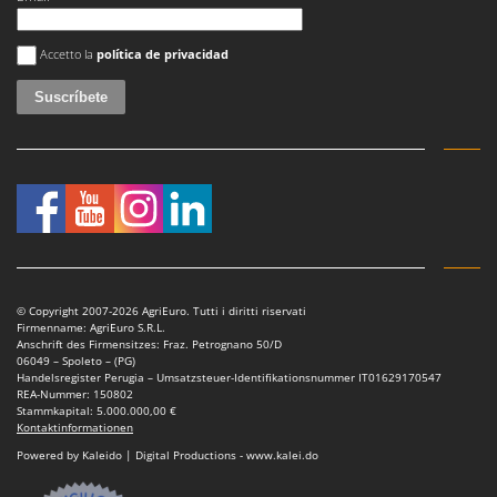
Se ha producido un error
Accetto la
política de privacidad
© Copyright 2007-2026 AgriEuro. Tutti i diritti riservati
Firmenname: AgriEuro S.R.L.
Anschrift des Firmensitzes: Fraz. Petrognano 50/D
06049 – Spoleto – (PG)
Handelsregister Perugia – Umsatzsteuer-Identifikationsnummer IT01629170547
REA-Nummer: 150802
Stammkapital: 5.000.000,00 €
Kontaktinformationen
Powered by Kaleido | Digital Productions - www.kalei.do