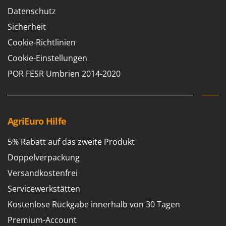
Vogelscheuchen - Vogelabwehr
KitchenAid
Datenschutz
W
Komo
Sicherheit
Wasserpumpen
Cookie-Richtlinien
L
Wasserpumpen für Traktoren
Laica
Cookie-Einstellungen
Wein- und Obstpressen
Lampacrescia - MGM
POR FESR Umbrien 2014-2020
Wein- und Ölschichtenfilter
Landxcape
Weitere Produkte
LAR Casalinghi
Wiesenwalzen für Traktor
Lavor
Wippsägen
AgriEuro Hilfe
Linea VZ
Wurstfüller
5% Rabatt auf das zweite Produkt
Lisam
Z
Lotusgrill
Doppelverpackung
Zerstäuber
Versandkostenfrei
M
Zinkeneggen
M.A.I.BO.
Servicewerkstätten
Zubehör für Rasentraktoren
Macom
Kostenlose Rückgabe innerhalb von 30 Tagen
Macte Ovens
Premium-Account