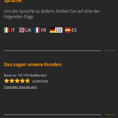
Sprache
Mowox
Um die Sprache zu ändern, klicken Sie auf eine der
MTD
folgenden Flags
N
New O.M.R.A.
IT
UK
FR
DE
ES
Nilfisk
Ninja
Novatec
Novital
Das sagen unsere Kunden
NuAir
NuovaFac
Basé sur 161154 feedback(s)
(4,68/5.00)
O
Consulter tous les avis
Officine Savioli
Oliviero
Olix
OMA