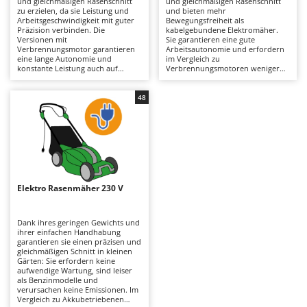
und gleichmäßigen Rasenschnitt
und gleichmäßigen Rasenschnitt
Astscheren
Ambrogio Robot
zu erzielen, da sie Leistung und
und bieten mehr
Arbeitsgeschwindigkeit mit guter
Bewegungsfreiheit als
Atemschutzgeräte
Annovi Reverberi
Präzision verbinden. Die
kabelgebundene Elektromäher.
Versionen mit
Sie garantieren eine gute
Verbrennungsmotor garantieren
Arbeitsautonomie und erfordern
Aufroller für Olivennetze
ANTHBOT
eine lange Autonomie und
im Vergleich zu
konstante Leistung auch auf
Verbrennungsmotoren weniger
Aufschnittmaschinen
Archman
großen Rasenflächen und
Wartung. Sie sind leiser und
unterscheiden sich von den
umweltfreundlicher und daher
Auslegemulcher für Traktoren
Arco
Elektro- oder Akkustrom-
auch für Wohngebiete geeignet.
48
Modellen dadurch, dass sie
Um ihre Effizienz zu erhalten,
Äxte - Beile und Spalthammer
Ardes
leistungsstärker sind und etwas
reicht es aus, die Messer
dichteres Gras bewältigen können.
regelmäßig zu überprüfen und
Argo
Um ihre Effizienz zu erhalten,
daran zu denken, die Akkus nach
B
müssen Luftfilter, Öl und
dem Gebrauch und in Zeiten, in
Balkenmäher
Ariete
Zündkerzen regelmäßig überprüft
denen das Gerät nicht benutzt
werden.
wird, aufzuladen.
Bandsägen
Artus
Elektro Rasenmäher 230 V
Batterieladegeräte - Starthilfegeräte
Attila
Baum- und Astscheren - manuell
Ausonia
Dank ihres geringen Gewichts und
ihrer einfachen Handhabung
Baumscheren - pneumatisch
Awelco
garantieren sie einen präzisen und
gleichmäßigen Schnitt in kleinen
Baumstumpffräsen
Gärten: Sie erfordern keine
B
aufwendige Wartung, sind leiser
Bindezangen - elektrisch
Baesso
als Benzinmodelle und
verursachen keine Emissionen. Im
Bodenfräsen für Traktor
Bahco
Vergleich zu Akkubetriebenen