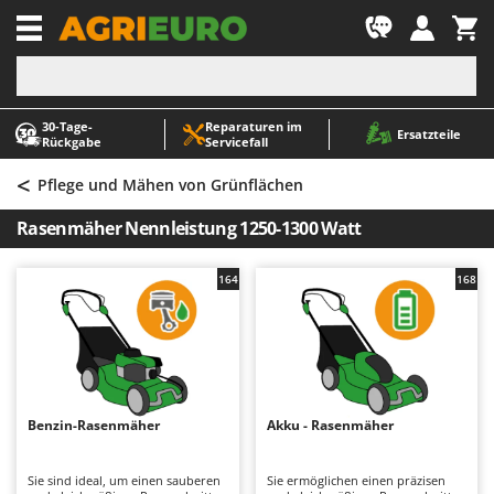
-1
30‑Tage-
Reparaturen im
A
A
Ersatzteile
Rückgabe
Servicefall
Abbeermaschinen - Traubenmühlen
ABAC
<
Abfüllgeräte
AgriEuro Premium
Pflege und Mähen von Grünflächen
Akku Gartenscheren
AgriEuro TOP-LINE
Rasenmäher Nennleistung 1250-1300 Watt
Akku Gras- und Strauchscheren
AGT
Akku-Stichsägen
Aima
164
168
Allzwecktransporter - Motorschubkarren
Airmec
Alu-Teleskopleitern
AL-KO
Anbaubagger Heckbagger für Traktoren
ALA 2000
Arbeitsschutzkleidung
Alce
Benzin-Rasenmäher
Akku - Rasenmäher
Aschesauger
Alpina
Astkettensägen - Hochentaster
Ama
Sie sind ideal, um einen sauberen
Sie ermöglichen einen präzisen