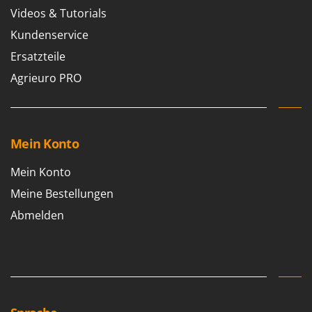
Makita
Videos & Tutorials
MAMMAMIA
Kundenservice
Marcato
Ersatzteile
Marina Systems
Agrieuro PRO
Master
Mastercook
McCulloch
Mein Konto
MCH
Mein Konto
Michelin
Meine Bestellungen
Mille
Abmelden
Minox
Mockmill
More than chef
MOSA
MOVA