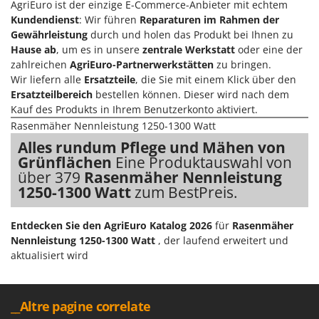
AgriEuro ist der einzige E-Commerce-Anbieter mit echtem
Forest Master
P
Kundendienst
: Wir führen
Reparaturen im Rahmen der
Palettengabeln für Traktoren
Francini
Gewährleistung
durch und holen das Produkt bei Ihnen zu
Pelletpressen
Hause ab
, um es in unsere
zentrale Werkstatt
oder eine der
G
zahlreichen
AgriEuro-Partnerwerkstätten
zu bringen.
Pflüge für Traktor
G3 Ferrari
Wir liefern alle
Ersatzteile
, die Sie mit einem Klick über den
Planierschilder für Traktoren
Ersatzteilbereich
bestellen können. Dieser wird nach dem
Gardena
Plasmaschneider
Kauf des Produkts in Ihrem Benutzerkonto aktiviert.
Garofalo
Rasenmäher Nennleistung 1250-1300 Watt
Poolroboter
GeoTech
Alles rundum Pflege und Mähen von
Pools
Grünflächen
Eine Produktauswahl von
GeoTech Pro
Poolstaubsauger
über 379
Rasenmäher Nennleistung
Gierre
1250-1300 Watt
zum BestPreis.
Ginko - MGM
R
Rasenmäher
Gipeco
Entdecken Sie den AgriEuro Katalog 2026
für
Rasenmäher
Rasensodenschneider
Nennleistung 1250-1300 Watt
, der laufend erweitert und
Girmi
aktualisiert wird
Rasentraktoren Aufsitzmäher
Goodyear
Rasentrimmer - Kantenschneider
GRAEF
Rasentrimmer - Motorsensen - Freischneider
__Altre pagine correlate
Gre