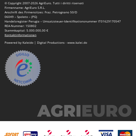
Rato
© Copyright 2007-2026 AgriEuro. Tutti i diritti riservati
Firmenname: AgriEuro S.R.L.
Reber
Anschrift des Firmensitzes: Fraz. Petrognano 50/D
06049 – Spoleto – (PG)
Redback
Handelsregister Perugia – Umsatzsteuer-Identifikationsnummer IT01629170547
REA-Nummer: 150802
Resto Italia
Stammkapital: 5.000.000,00 €
Kontaktinformationen
Ribimex
Powered by Kaleido | Digital Productions - www.kalei.do
Ripartrak
Ritter
River Systems
Robomow
Rossofuoco
Rover Pompe
Royal Food
Ryobi
S
S.T.P.