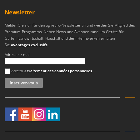
Omas
Newsletter
Ompagrill
Ooni
Melden Sie sich für den agrieuro-Newsletter an und werden Sie Mitglied des
Oriental Koshin
Premium-Programms. Neben News und Aktionen rund um Geräte für
Garten, Landwirtschaft, Haushalt und dem Heimwerken erhalten
Outdoorchef
Sie
avantages exclusifs
.
P
Adresse e-mail
Palazzetti
Une erreur est survenue
Palumbo Pavi
Accetto la
traitement des données personnelles
Partisani
Paterlini
Philips
Pramac
Prismafood
R
R.G.V.