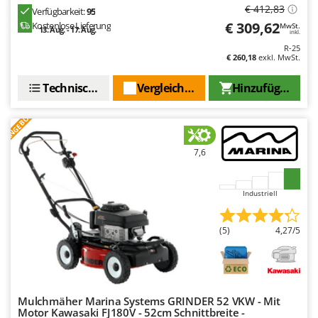
Santos
€ 412,83
Verfügbarkeit:
95
€ 309,62
Kostenlose Lieferung
MwSt.
Sbaraglia
13. Aug. - 17. Aug.
inkl.
Schnitzer
R-25
€ 260,18
exkl. MwSt.
Seven Italy
Technische Daten
Vergleichen Sie
Hinzufügen
Shark
Shindaiwa
ANGEBOT
Silky
7,6
Simatech
Sirman
Industriell
Skil
Smartwood
(5)
4,27/5
Smeg
Snapper
Solidur
Mulchmäher Marina Systems GRINDER 52 VKW - Mit
Spice Electronics
Motor Kawasaki FJ180V - 52cm Schnittbreite -