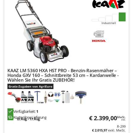
Industriell
KAAZ LM 5360 HXA HST PRO - Benzin-Rasenmäher –
Honda GXV 160 – Schnittbreite 53 cm – Kardanwelle -
Wählen Sie Ihr Gratis ZUBEHÖR!
Gratis-Zugaben von AgriEuro
Verfügbarkeit:
1
€ 2.399,00
Kostenlose Lieferung
MwSt.
13. Aug. - 17. Aug.
inkl.
R-299
€ 2.015,97
exkl. MwSt.