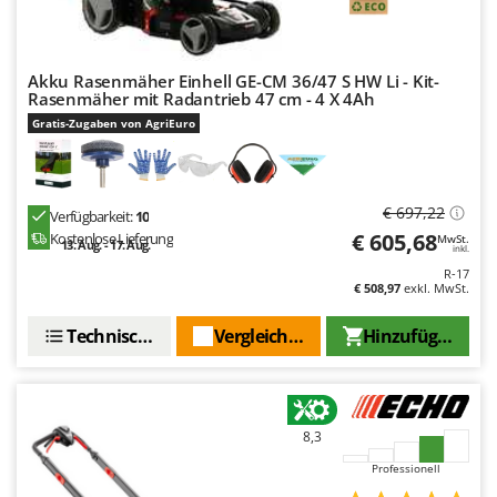
Tornado
Tre Spade
Trev - Abrek - TecnoVIR
Akku Rasenmäher Einhell GE-CM 36/47 S HW Li - Kit-
Rasenmäher mit Radantrieb 47 cm - 4 X 4Ah
Trotec
Gratis-Zugaben von AgriEuro
Troy-Bilt
U
Udor
€ 697,22
Verfügbarkeit:
10
€ 605,68
Kostenlose Lieferung
MwSt.
Unger
13. Aug. - 17. Aug.
inkl.
R-17
€ 508,97
exkl. MwSt.
V
Verdemax
Technische Daten
Vergleichen Sie
Hinzufügen
Vesco
Volpi
W
Waldner
8,3
Professionell
Weber