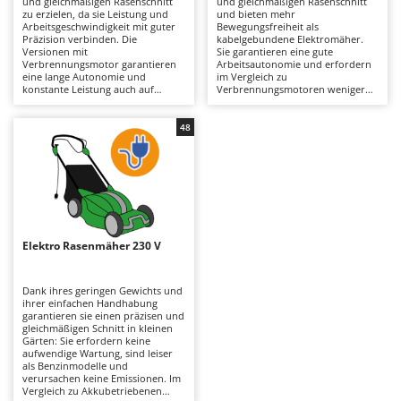
und gleichmäßigen Rasenschnitt
und gleichmäßigen Rasenschnitt
Astscheren
Ambrogio Robot
zu erzielen, da sie Leistung und
und bieten mehr
Arbeitsgeschwindigkeit mit guter
Bewegungsfreiheit als
Atemschutzgeräte
Annovi Reverberi
Präzision verbinden. Die
kabelgebundene Elektromäher.
Versionen mit
Sie garantieren eine gute
Verbrennungsmotor garantieren
Arbeitsautonomie und erfordern
Aufroller für Olivennetze
ANTHBOT
eine lange Autonomie und
im Vergleich zu
konstante Leistung auch auf
Verbrennungsmotoren weniger
Aufschnittmaschinen
Archman
großen Rasenflächen und
Wartung. Sie sind leiser und
unterscheiden sich von den
umweltfreundlicher und daher
Auslegemulcher für Traktoren
Arco
Elektro- oder Akkustrom-
auch für Wohngebiete geeignet.
48
Modellen dadurch, dass sie
Um ihre Effizienz zu erhalten,
Äxte - Beile und Spalthammer
Ardes
leistungsstärker sind und etwas
reicht es aus, die Messer
dichteres Gras bewältigen können.
regelmäßig zu überprüfen und
Argo
Um ihre Effizienz zu erhalten,
daran zu denken, die Akkus nach
B
müssen Luftfilter, Öl und
dem Gebrauch und in Zeiten, in
Balkenmäher
Ariete
Zündkerzen regelmäßig überprüft
denen das Gerät nicht benutzt
werden.
wird, aufzuladen.
Bandsägen
Artus
Elektro Rasenmäher 230 V
Batterieladegeräte - Starthilfegeräte
Attila
Baum- und Astscheren - manuell
Ausonia
Dank ihres geringen Gewichts und
ihrer einfachen Handhabung
Baumscheren - pneumatisch
Awelco
garantieren sie einen präzisen und
gleichmäßigen Schnitt in kleinen
Baumstumpffräsen
Gärten: Sie erfordern keine
B
aufwendige Wartung, sind leiser
Bindezangen - elektrisch
Baesso
als Benzinmodelle und
verursachen keine Emissionen. Im
Bodenfräsen für Traktor
Bahco
Vergleich zu Akkubetriebenen