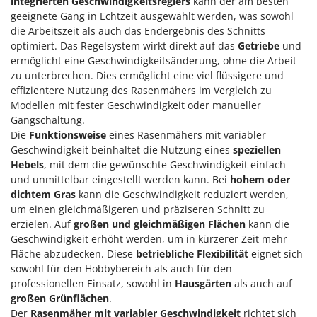
integrierten Geschwindigkeitsreglers
kann der am besten
geeignete Gang in Echtzeit ausgewählt werden, was sowohl
die Arbeitszeit als auch das Endergebnis des Schnitts
optimiert. Das Regelsystem wirkt direkt auf das
Getriebe
und
ermöglicht eine Geschwindigkeitsänderung, ohne die Arbeit
zu unterbrechen. Dies ermöglicht eine viel flüssigere und
effizientere Nutzung des Rasenmähers im Vergleich zu
Modellen mit fester Geschwindigkeit oder manueller
Gangschaltung.
Die
Funktionsweise
eines Rasenmähers mit variabler
Geschwindigkeit beinhaltet die Nutzung eines
speziellen
Hebels
, mit dem die gewünschte Geschwindigkeit einfach
und unmittelbar eingestellt werden kann. Bei
hohem oder
dichtem Gras
kann die Geschwindigkeit reduziert werden,
um einen gleichmäßigeren und präziseren Schnitt zu
erzielen. Auf
großen und gleichmäßigen Flächen
kann die
Geschwindigkeit erhöht werden, um in kürzerer Zeit mehr
Fläche abzudecken. Diese
betriebliche Flexibilität
eignet sich
sowohl für den Hobbybereich als auch für den
professionellen Einsatz, sowohl in
Hausgärten
als auch auf
großen Grünflächen
.
Der
Rasenmäher mit variabler Geschwindigkeit
richtet sich