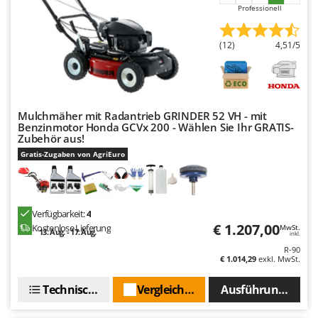
Mowox
Professionell
MTD
(12)
4,51/5
N
New O.M.R.A.
Nilfisk
Ninja
Mulchmäher mit Radantrieb GRINDER 52 VH - mit
Benzinmotor Honda GCVx 200 - Wählen Sie Ihr GRATIS-
Novatec
Zubehör aus!
Gratis-Zugaben von AgriEuro
Novital
NuAir
NuovaFac
Verfügbarkeit:
4
€ 1.207,00
Kostenlose Lieferung
MwSt.
O
13. Aug. - 17. Aug.
inkl.
Officine Savioli
R-90
€ 1.014,29
exkl. MwSt.
Oliviero
Olix
Technische Daten
Vergleichen Sie
Ausführungen(4)
OMA