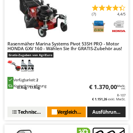
(7)
4,4/5
Rasenmäher Marina Systems Pivot 53SH PRO - Motor
HONDA GXV 160 - Wählen Sie Ihr GRATIS-Zubehör aus!
Gratis-Zugaben von AgriEuro
Verfügbarkeit:
2
€ 1.370,00
Kostenlose Lieferung
MwSt.
13. Aug. - 17. Aug.
inkl.
R-107
€ 1.151,26
exkl. MwSt.
Technische Daten
Vergleichen Sie
Ausführungen(4)