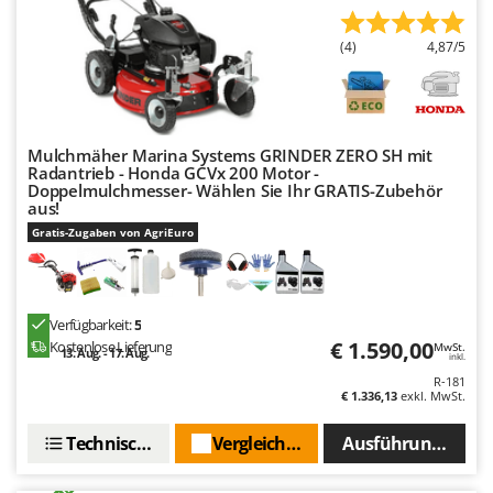
Klimaanlagen – Klimageräte
E
Knetmaschinen
(4)
4,87/5
Echo
Knochensägen
EcoFlow
Kompressoren - elektrisch
Edilmark
Kompressoren für Ernte und Baumschnitt
Effeuno
Mulchmäher Marina Systems GRINDER ZERO SH mit
Radantrieb - Honda GCVx 200 Motor -
Kreiseleggen
Einhell
Doppelmulchmesser- Wählen Sie Ihr GRATIS-Zubehör
Küchenreiben - elektrisch
aus!
Elegen
Gratis-Zugaben von AgriEuro
Kükenaufzuchtboxen
Energy Gruppi
Enotecnica Pillan
L
Laderampe aus Aluminium
Eschenfelder
Verfügbarkeit:
5
Laubsauger - Laubbläser
€ 1.590,00
EuroMech
Kostenlose Lieferung
MwSt.
13. Aug. - 17. Aug.
inkl.
Laubsauger auf Rädern
Eurosystems
R-181
€ 1.336,13
exkl. MwSt.
Luftentfeuchter
F
Luftkühler mit Wasserverdunstung
Technische Daten
Vergleichen Sie
Ausführungen(4)
FAC
Fama Industrie