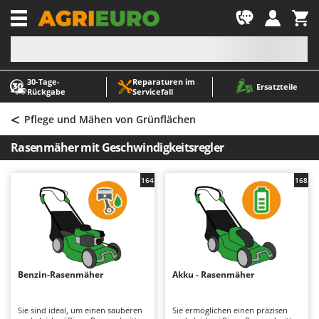
-1
30‑Tage-
Reparaturen im
A
A
Ersatzteile
Rückgabe
Servicefall
Abbeermaschinen - Traubenmühlen
ABAC
<
Abfüllgeräte
AgriEuro Premium
Pflege und Mähen von Grünflächen
Akku Gartenscheren
AgriEuro TOP-LINE
Rasenmäher mit Geschwindigkeitsregler
Akku Gras- und Strauchscheren
AGT
Akku-Stichsägen
Aima
164
168
Allzwecktransporter - Motorschubkarren
Airmec
Alu-Teleskopleitern
AL-KO
Anbaubagger Heckbagger für Traktoren
ALA 2000
Arbeitsschutzkleidung
Alce
Benzin-Rasenmäher
Akku - Rasenmäher
Aschesauger
Alpina
Astkettensägen - Hochentaster
Ama
Sie sind ideal, um einen sauberen
Sie ermöglichen einen präzisen