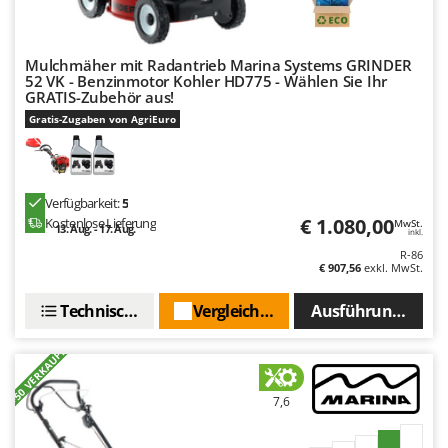
Makita
MAMMAMIA
Mulchmäher mit Radantrieb Marina Systems GRINDER
Marcato
52 VK - Benzinmotor Kohler HD775 - Wählen Sie Ihr
GRATIS-Zubehör aus!
Marina Systems
Gratis-Zugaben von AgriEuro
Master
Mastercook
McCulloch
Verfügbarkeit:
5
MCH
€ 1.080,00
Kostenlose Lieferung
MwSt.
13. Aug. - 17. Aug.
inkl.
Michelin
R-86
€ 907,56
exkl. MwSt.
Mille
Technische Daten
Vergleichen Sie
Ausführungen(4)
Minox
Mockmill
+50 VERKAUFT
More than chef
MOSA
7,6
MOVA