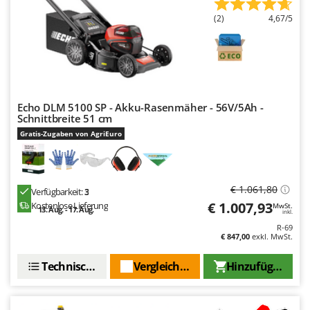
WIDU
(2)
4,67/5
Wiper EcoRobot
Wolf Garten
Wortex
Worx
Echo DLM 5100 SP - Akku-Rasenmäher - 56V/5Ah -
Schnittbreite 51 cm
Y
Yard Force
Gratis-Zugaben von AgriEuro
Z
Zanon
Zephir
€ 1.061,80
Verfügbarkeit:
3
€ 1.007,93
Kostenlose Lieferung
MwSt.
ZGrills
13. Aug. - 17. Aug.
inkl.
R-69
Zodiac
€ 847,00
exkl. MwSt.
Zomax
Technische Daten
Vergleichen Sie
Hinzufügen