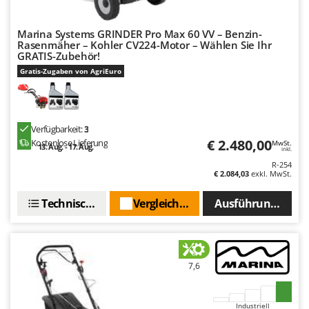
Marina Systems GRINDER Pro Max 60 VV – Benzin-
Rasenmäher – Kohler CV224-Motor – Wählen Sie Ihr
GRATIS-Zubehör!
Gratis-Zugaben von AgriEuro
Verfügbarkeit:
3
€ 2.480,00
Kostenlose Lieferung
MwSt.
13. Aug. - 17. Aug.
inkl.
R-254
€ 2.084,03
exkl. MwSt.
Technische Daten
Vergleichen Sie
Ausführungen(4)
7,6
Industriell