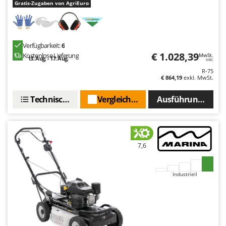
Gratis-Zugaben von AgriEuro
Verfügbarkeit:
6
€ 1.028,39
Kostenlose Lieferung
MwSt.
13. Aug. - 17. Aug.
inkl.
R-75
€ 864,19
exkl. MwSt.
Technische Daten
Vergleichen Sie
Ausführungen(2)
7,6
Industriell