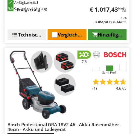
Verfügbarkeit:
3
€ 1.017,43
Kostenlose Lieferung
MwSt.
13. Aug. - 17. Aug.
inkl.
R-74
€ 854,98
exkl. MwSt.
Technische Daten
Vergleichen Sie
Hinzufügen
7,6
Semi-Profi
(1)
4,67/5
Bosch Professional GRA 18V2-46 - Akku-Rasenmäher -
46cm - Akku und Ladegerät