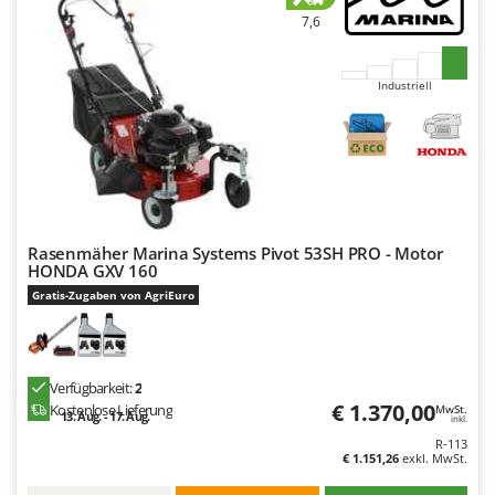
7,6
Industriell
Rasenmäher Marina Systems Pivot 53SH PRO - Motor
HONDA GXV 160
Gratis-Zugaben von AgriEuro
Verfügbarkeit:
2
€ 1.370,00
Kostenlose Lieferung
MwSt.
13. Aug. - 17. Aug.
inkl.
R-113
€ 1.151,26
exkl. MwSt.