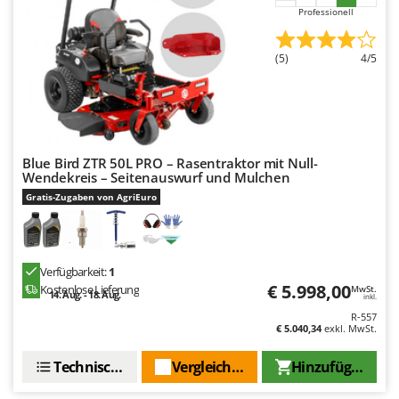
Omas
Professionell
Ompagrill
(5)
4/5
Ooni
Oriental Koshin
Outdoorchef
P
Blue Bird ZTR 50L PRO – Rasentraktor mit Null-
Palazzetti
Wendekreis – Seitenauswurf und Mulchen
Palumbo Pavi
Gratis-Zugaben von AgriEuro
Partisani
Paterlini
Verfügbarkeit:
1
Philips
€ 5.998,00
Kostenlose Lieferung
MwSt.
14. Aug. - 18. Aug.
inkl.
Pramac
R-557
Prismafood
€ 5.040,34
exkl. MwSt.
Technische Daten
Vergleichen Sie
Hinzufügen
R
R.G.V.