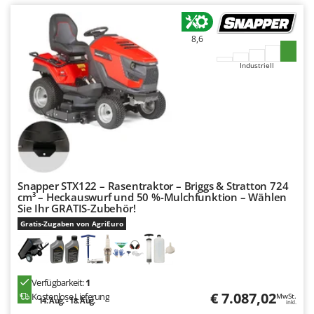
Rato
Reber
8,6
Redback
Industriell
Resto Italia
Ribimex
Ripartrak
Ritter
River Systems
Robomow
Snapper STX122 – Rasentraktor – Briggs & Stratton 724
Rossofuoco
cm³ – Heckauswurf und 50 %-Mulchfunktion – Wählen
Sie Ihr GRATIS-Zubehör!
Rover Pompe
Gratis-Zugaben von AgriEuro
Royal Food
Ryobi
Verfügbarkeit:
1
S
€ 7.087,02
Kostenlose Lieferung
MwSt.
S.T.P.
14. Aug. - 18. Aug.
inkl.