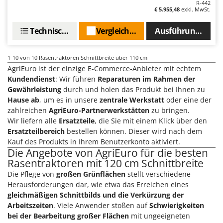
R-442
Santos
€ 5.955,48
exkl. MwSt.
Sbaraglia
Technische Daten
Vergleichen Sie
Ausführungen(5)
Schnitzer
Seven Italy
1-10
von 10 Rasentraktoren Schnittbreite über 110 cm
Shark
AgriEuro ist der einzige E-Commerce-Anbieter mit echtem
Shindaiwa
Kundendienst
: Wir führen
Reparaturen im Rahmen der
Gewährleistung
durch und holen das Produkt bei Ihnen zu
Silky
Hause ab
, um es in unsere
zentrale Werkstatt
oder eine der
Simatech
zahlreichen
AgriEuro-Partnerwerkstätten
zu bringen.
Wir liefern alle
Ersatzteile
, die Sie mit einem Klick über den
Sirman
Ersatzteilbereich
bestellen können. Dieser wird nach dem
Skil
Kauf des Produkts in Ihrem Benutzerkonto aktiviert.
Die Angebote von AgriEuro für die besten
Smartwood
Rasentraktoren mit 120 cm Schnittbreite
Smeg
Die Pflege von
großen Grünflächen
stellt verschiedene
Snapper
Herausforderungen dar, wie etwa das Erreichen eines
gleichmäßigen Schnittbilds und die Verkürzung der
Solidur
Arbeitszeiten
. Viele Anwender stoßen auf
Schwierigkeiten
Spice Electronics
bei der Bearbeitung großer Flächen
mit ungeeigneten