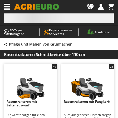
-1
30‑Tage-
Reparaturen im
A
A
Ersatzteile
Rückgabe
Servicefall
Abbeermaschinen - Traubenmühlen
ABAC
<
Abfüllgeräte
AgriEuro Premium
Pflege und Mähen von Grünflächen
Akku Gartenscheren
AgriEuro TOP-LINE
Rasentraktoren Schnittbreite über 110 cm
Akku Gras- und Strauchscheren
AGT
Akku-Stichsägen
Aima
49
78
Allzwecktransporter - Motorschubkarren
Airmec
Alu-Teleskopleitern
AL-KO
Anbaubagger Heckbagger für Traktoren
ALA 2000
Arbeitsschutzkleidung
Alce
Rasentraktoren mit
Rasentraktoren mit Fangkorb
Seitenauswurf
Aschesauger
Alpina
Astkettensägen - Hochentaster
Ama
Die Geräte sorgen für einen
Auch auf größeren Flächen sorgen