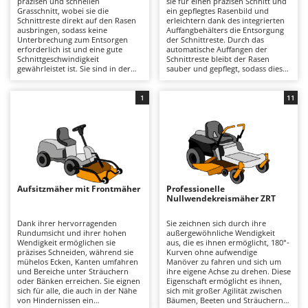
präzisen und schnellen
sie für einen präzisen Schnitt und
Astscheren
Ambrogio Robot
Grasschnitt, wobei sie die
ein gepflegtes Rasenbild und
Schnittreste direkt auf den Rasen
erleichtern dank des integrierten
Atemschutzgeräte
Annovi Reverberi
ausbringen, sodass keine
Auffangbehälters die Entsorgung
Unterbrechung zum Entsorgen
der Schnittreste. Durch das
erforderlich ist und eine gute
automatische Auffangen der
Aufroller für Olivennetze
ANTHBOT
Schnittgeschwindigkeit
Schnittreste bleibt der Rasen
gewährleistet ist. Sie sind in der
sauber und gepflegt, sodass diese
Aufschnittmaschinen
Archman
Lage, auch etwas höheres Gras
Rasentraktoren ideal für alle sind,
effektiv zu schneiden und
die professionelle Ergebnisse und
Auslegemulcher für Traktoren
Arco
garantieren dabei gute Ergebnisse
eine einfache Pflege ihrer
1
11
und eine angemessene Präzision.
Grünflächen wünschen. Für eine
Äxte - Beile und Spalthammer
Ardes
Einige Modelle bieten außerdem
optimale Leistung ist es wichtig,
die Möglichkeit, ein spezielles
den Korb zu leeren, wenn er voll
Argo
Mulchen-Kit zu installieren.
ist, und regelmäßig die Sauberkeit
B
und den Verschleiß der Messer zu
Balkenmäher
Ariete
überprüfen.
Bandsägen
Artus
Aufsitzmäher mit Frontmäher
Professionelle
Batterieladegeräte - Starthilfegeräte
Attila
Nullwendekreismäher ZRT
Baum- und Astscheren - manuell
Ausonia
Dank ihrer hervorragenden
Sie zeichnen sich durch ihre
Rundumsicht und ihrer hohen
außergewöhnliche Wendigkeit
Baumscheren - pneumatisch
Awelco
Wendigkeit ermöglichen sie
aus, die es ihnen ermöglicht, 180°-
präzises Schneiden, während sie
Kurven ohne aufwendige
Baumstumpffräsen
mühelos Ecken, Kanten umfahren
Manöver zu fahren und sich um
B
und Bereiche unter Sträuchern
ihre eigene Achse zu drehen. Diese
Bindezangen - elektrisch
Baesso
oder Bänken erreichen. Sie eignen
Eigenschaft ermöglicht es ihnen,
sich für alle, die auch in der Nähe
sich mit großer Agilität zwischen
Bodenfräsen für Traktor
Bahco
von Hindernissen ein
Bäumen, Beeten und Sträuchern