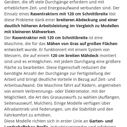
Geräten, die oft viele Durchgänge erfordern und mit
Spiralmac
erheblichem Zeit- und Energieaufwand verbunden sind. Der
Spring Protezione
Einsatz eines
Rasentraktors mit 120 cm Schnittbreite
löst
diese Probleme dank einer
breiteren Abdeckung und einer
Spyro
deutlich höheren Arbeitsleistung im Vergleich zu Modellen
Stanley
mit kleineren Mähwerken
.
Stiga
Der
Rasentraktor mit 120 cm Schnittbreite
ist eine
Maschine, die für das
Mähen von Gras auf großen Flächen
Stocker
entwickelt wurde. Er funktioniert mit einem System von
Sunseeker
Messern, die auf einem
120 cm breiten Mähdeck
montiert
sind und es ermöglichen, mit jedem Durchgang eine größere
T
Fläche zu bearbeiten. Diese Eigenschaft reduziert die
Tecla
benötigte Anzahl der Durchgänge zur Fertigstellung der
TecnoGen
Arbeit und bringt deutliche Vorteile in Bezug auf Zeit- und
Arbeitsaufwand. Die Maschine fährt auf Rädern, angetrieben
Tellarini Pompe
von einem Verbrennungs- oder Elektromotor, mit der
Telwin
Möglichkeit, die Art des Grasauswurfs zu wählen (Auffangen,
Seitenauswurf, Mulchen). Einige Modelle verfügen über
Tenco
Allradantrieb und Federungen, um die Stabilität und den
Tineco
Fahrkomfort zu erhöhen.
Diese Modelle richten sich in erster Linie an
Garten- und
Titania
Landschaftsbau-Profis
, Industrieanwender und erfahrene