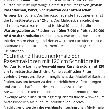
Tornado
Nutzer, die leistungsfähige Geräte für die Pflege von
großen
Tre Spade
Rasenflächen, Parks, Sportplätzen oder öffentlichen
Anlagen
benötigen. Das hervorzuhebende Hauptmerkmal ist
Trev - Abrek - TecnoVIR
die
Schnittbreite von 120 cm
. Das Mähdeck ermöglicht ein
Trotec
schnelles Vorankommen und ist ideal für alle, die
die
Wartungszeiten auf Flächen von über 7.000 m² bis zu 30.000
Troy-Bilt
m² drastisch reduzieren
möchten. Diese Breite, kombiniert
mit der Motorleistung und den erweiterten Funktionen, ist die
U
Udor
optimale Lösung für das effiziente Management großer
Grünflächen.
Unger
Technische Hauptmerkmale der
Rasentraktoren mit 120 cm Schnittbreite
V
Auf AgriEuro kann die Auswahl eines Rasentraktors mit 120
Verdemax
cm Schnittbreite durch eine Reihe spezifischer Filter
Vesco
verfeinert werden
, die es ermöglichen, das Modell einfach zu
finden, das am besten zu den betrieblichen Anforderungen
Volpi
und zur Beschaffenheit des Rasens passt. Diese
Auswahlmöglichkeit hilft, das effizienteste Produkt für die
W
Waldner
jeweilige Arbeit und Nutzungsfrequenz zu finden – sowohl im
professionellen als auch im industriellen Bereich.
Weber
Nachfolgend werden
die wichtigsten technischen Merkmale