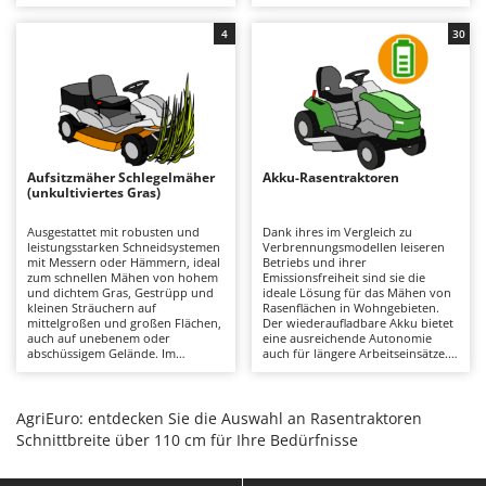
hochwertiges, präzises und
zu bewegen, auch in großen
Bodenreinigungsmaschinen
Barbieri
gleichmäßiges Ergebnis erzielen
Gärten. Der Schnitt gewährleistet
möchten, ohne zusätzliche
ein präzises Ergebnis mit der
4
30
Brutmaschinen Inkubatoren
Batavia
Nachbearbeitung an schwierigen
Möglichkeit, die Mulch-Funktion
Stellen. Alle Modelle verfügen
zu nutzen. Es wird empfohlen,
serienmäßig über eine
Bürsten für den Außenbereich
Benassi
regelmäßig den Zustand der
Mulchfunktion.
Messer zu überprüfen und
etwaige Grassreste zu entfernen.
Beper
D
Dampfreiniger und Dampfbesen
Berkel
Aufsitzmäher Schlegelmäher
Bernardi
Akku-Rasentraktoren
E
(unkultiviertes Gras)
Einachsschlepper
Bertolini Pumps
Ausgestattet mit robusten und
Dank ihres im Vergleich zu
Elektrische Tauchpumpen
Besser Vacuum
leistungsstarken Schneidsystemen
Verbrennungsmodellen leiseren
mit Messern oder Hämmern, ideal
Betriebs und ihrer
Erdbohrer
Bestway
zum schnellen Mähen von hohem
Emissionsfreiheit sind sie die
und dichtem Gras, Gestrüpp und
ideale Lösung für das Mähen von
Erntenetze für Obst und Oliven
Beta tools
kleinen Sträuchern auf
Rasenflächen in Wohngebieten.
mittelgroßen und großen Flächen,
Der wiederaufladbare Akku bietet
auch auf unebenem oder
eine ausreichende Autonomie
Bissell
F
abschüssigem Gelände. Im
auch für längere Arbeitseinsätze.
Feder Grubber
Vergleich zu den Rasenversionen
Im Vergleich zu
Black & Decker
zeichnen sie sich durch ihre
Verbrennungsmodellen erfordern
Feldspritzen für Pflanzenschutz
Fähigkeit aus, unbewachsenes
sie nur einen minimalen
BlackStone
Gras schnell zu schneiden, ohne
Wartungsaufwand, der sich auf
AgriEuro: entdecken Sie die Auswahl an Rasentraktoren
dass die Gefahr einer Verstopfung
das Aufladen der Akkus nach
Fensterreiniger
Blue Bird
Schnittbreite über 110 cm für Ihre Bedürfnisse
der Schneidplatte oder des
jedem Gebrauch zur Erhaltung
Abwurfsystems besteht. Es ist
ihrer Effizienz und auf die
Fleischwolf
Bomet
wichtig, die Messer sauber zu
Reinigung oder den Austausch der