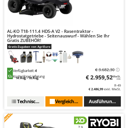
M
Mähroboter
Famag
Maisentkörnungsmaschinen
Famur
Manuelle Heckenscheren
FARMER
Mehrzweck-Sauggeräte
FBC
AL-KO T18-111.4 HDS-A V2 - Rasentraktor -
Hydrostatgetriebe - Seitenauswurf - Wählen Sie Ihr
Minibacköfen
Ferrari Group
Gratis ZUBEHÖR!
Motorhacken - Gartenfräsen
Ferroni
Gratis-Zugaben von AgriEuro
Motorspritzen
Ferrua
Mulcher für Traktor
FIAC
€ 3.682,30
Verfügbarkeit:
4
FIEM
N
€ 2.959,52
Kostenlose Lieferung
MwSt.
Notstromaggregat
14. Aug. - 18. Aug.
inkl.
Fimar
R-49
Nudelmaschinen
€ 2.486,99
exkl. MwSt.
FINI
Fiorentini
O
Technische Daten
Vergleichen Sie
Ausführungen(4)
Obstmühlen Obsthäcksler Obstmuser
Fiskars
Obstpressen
ANGEBOT
Flymo
Olivenernter und Schüttler
Fontana Forni
7,9