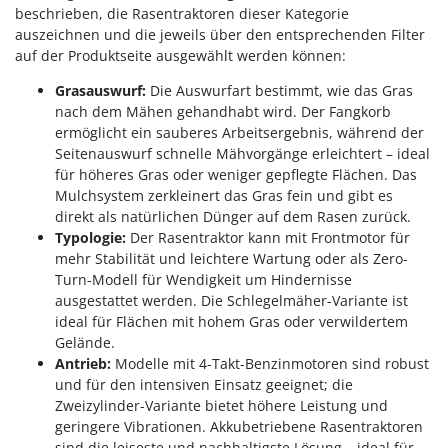
WIDU
beschrieben, die Rasentraktoren dieser Kategorie
auszeichnen und die jeweils über den entsprechenden Filter
Wiper EcoRobot
auf der Produktseite ausgewählt werden können:
Wolf Garten
Grasauswurf:
Die Auswurfart bestimmt, wie das Gras
Wortex
nach dem Mähen gehandhabt wird. Der Fangkorb
Worx
ermöglicht ein sauberes Arbeitsergebnis, während der
Seitenauswurf schnelle Mähvorgänge erleichtert – ideal
Y
für höheres Gras oder weniger gepflegte Flächen. Das
Yard Force
Mulchsystem zerkleinert das Gras fein und gibt es
direkt als natürlichen Dünger auf dem Rasen zurück.
Z
Typologie:
Der Rasentraktor kann mit Frontmotor für
Zanon
mehr Stabilität und leichtere Wartung oder als Zero-
Zephir
Turn-Modell für Wendigkeit um Hindernisse
ausgestattet werden. Die Schlegelmäher-Variante ist
ZGrills
ideal für Flächen mit hohem Gras oder verwildertem
Zodiac
Gelände.
Zomax
Antrieb:
Modelle mit 4-Takt-Benzinmotoren sind robust
und für den intensiven Einsatz geeignet; die
Zweizylinder-Variante bietet höhere Leistung und
geringere Vibrationen. Akkubetriebene Rasentraktoren
sind die leiseste und nachhaltigste Lösung – ideal für