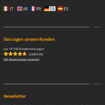
Sprühgeräte für Pflanzenbehandlung
Infaco
Stäubegeräte für Traktor
IT
UK
FR
DE
ES
Intec
Staubsauger - Elektrobesen
Intex
Iseki
T
Teppichreiniger und Teppichbodenreiniger
Italyco
Thermische und mechanische Unkrautbrenner
Das sagen unsere Kunden
ITM
Tomatenpressen
J
aus 161160 Kundenmeinungen
Tragbare Powerstationen
JOLLY ITALIA
(4,68/5.00)
Traktor-Heckenscheren mit Ausleger
Alle Bewertungen anzeigen
K
KAAZ
U
Umfüllpumpen
Karcher
Umkehrfräsen
Kasco
Kemper
V
Vakuumiergeräte
Kenwood
Newsletter
Vertikutierer
Keter