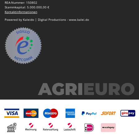
REA-Nummer: 150802
Makita
Stammkapital: 5.000.000,00 €
Kontaktinformationen
MAMMAMIA
Powered by Kaleido | Digital Productions - www.kalei.do
Marcato
Marina Systems
Master
Mastercook
McCulloch
MCH
Michelin
Mille
Minox
Mockmill
More than chef
MOSA
MOVA