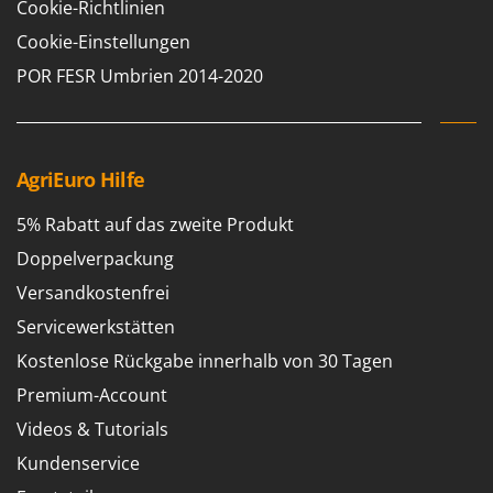
Cookie-Richtlinien
Forest Master
P
Palettengabeln für Traktoren
Cookie-Einstellungen
Francini
Pelletpressen
POR FESR Umbrien 2014-2020
G
Pflüge für Traktor
G3 Ferrari
Planierschilder für Traktoren
Gardena
Plasmaschneider
AgriEuro Hilfe
Garofalo
Poolroboter
GeoTech
5% Rabatt auf das zweite Produkt
Pools
GeoTech Pro
Doppelverpackung
Poolstaubsauger
Gierre
Versandkostenfrei
Ginko - MGM
R
Servicewerkstätten
Rasenmäher
Gipeco
Kostenlose Rückgabe innerhalb von 30 Tagen
Rasensodenschneider
Girmi
Premium-Account
Rasentraktoren Aufsitzmäher
Goodyear
Videos & Tutorials
Rasentrimmer - Kantenschneider
GRAEF
Kundenservice
Rasentrimmer - Motorsensen - Freischneider
Gre