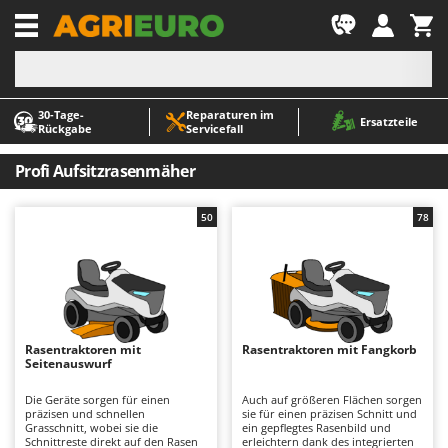
-1
30‑Tage-
Reparaturen im
A
A
Ersatzteile
Rückgabe
Servicefall
Abbeermaschinen - Traubenmühlen
ABAC
Abfüllgeräte
AgriEuro Premium
Profi Aufsitzrasenmäher
Akku Gartenscheren
AgriEuro TOP-LINE
50
78
Akku Gras- und Strauchscheren
AGT
Akku-Stichsägen
Aima
Allzwecktransporter - Motorschubkarren
Airmec
Alu-Teleskopleitern
AL-KO
Anbaubagger Heckbagger für Traktoren
ALA 2000
Rasentraktoren mit
Rasentraktoren mit Fangkorb
Seitenauswurf
Arbeitsschutzkleidung
Alce
Die Geräte sorgen für einen
Auch auf größeren Flächen sorgen
Aschesauger
Alpina
präzisen und schnellen
sie für einen präzisen Schnitt und
Grasschnitt, wobei sie die
ein gepflegtes Rasenbild und
Astkettensägen - Hochentaster
Ama
Schnittreste direkt auf den Rasen
erleichtern dank des integrierten