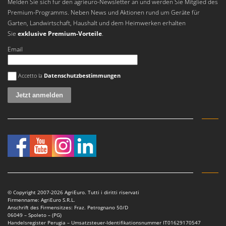
Vogelscheuchen - Vogelabwehr
Melden Sie sich für den agrieuro-Newsletter an und werden Sie Mitglied des
KitchenAid
Premium-Programms. Neben News und Aktionen rund um Geräte für
W
Komo
Garten, Landwirtschaft, Haushalt und dem Heimwerken erhalten
Wasserpumpen
Sie
exklusive Premium-Vorteile
.
L
Wasserpumpen für Traktoren
Email
Laica
Wein- und Obstpressen
Lampacrescia - MGM
Es ist ein Fehler aufgetreten
Wein- und Ölschichtenfilter
Accetto la
Datenschutzbestimmungen
Landxcape
Weitere Produkte
LAR Casalinghi
Wiesenwalzen für Traktor
Lavor
Wippsägen
Linea VZ
Wurstfüller
Lisam
Z
Lotusgrill
Zerstäuber
M
Zinkeneggen
M.A.I.BO.
© Copyright 2007-2026 AgriEuro. Tutti i diritti riservati
Zubehör für Rasentraktoren
Firmenname: AgriEuro S.R.L.
Macom
Anschrift des Firmensitzes: Fraz. Petrognano 50/D
06049 – Spoleto – (PG)
Macte Ovens
Handelsregister Perugia – Umsatzsteuer-Identifikationsnummer IT01629170547