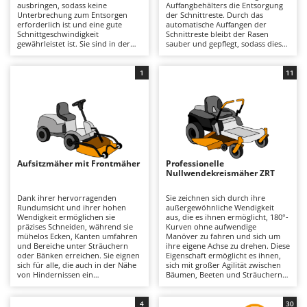
ausbringen, sodass keine
Auffangbehälters die Entsorgung
Astscheren
Ambrogio Robot
Unterbrechung zum Entsorgen
der Schnittreste. Durch das
erforderlich ist und eine gute
automatische Auffangen der
Atemschutzgeräte
Annovi Reverberi
Schnittgeschwindigkeit
Schnittreste bleibt der Rasen
gewährleistet ist. Sie sind in der
sauber und gepflegt, sodass diese
Aufroller für Olivennetze
ANTHBOT
Lage, auch etwas höheres Gras
Rasentraktoren ideal für alle sind,
effektiv zu schneiden und
die professionelle Ergebnisse und
Aufschnittmaschinen
Archman
garantieren dabei gute Ergebnisse
eine einfache Pflege ihrer
1
11
und eine angemessene Präzision.
Grünflächen wünschen. Für eine
Auslegemulcher für Traktoren
Arco
Einige Modelle bieten außerdem
optimale Leistung ist es wichtig,
die Möglichkeit, ein spezielles
den Korb zu leeren, wenn er voll
Mulchen-Kit zu installieren.
ist, und regelmäßig die Sauberkeit
Äxte - Beile und Spalthammer
Ardes
und den Verschleiß der Messer zu
überprüfen.
Argo
B
Balkenmäher
Ariete
Aufsitzmäher mit Frontmäher
Professionelle
Bandsägen
Nullwendekreismäher ZRT
Artus
Batterieladegeräte - Starthilfegeräte
Attila
Dank ihrer hervorragenden
Sie zeichnen sich durch ihre
Rundumsicht und ihrer hohen
außergewöhnliche Wendigkeit
Baum- und Astscheren - manuell
Ausonia
Wendigkeit ermöglichen sie
aus, die es ihnen ermöglicht, 180°-
präzises Schneiden, während sie
Kurven ohne aufwendige
Baumscheren - pneumatisch
Awelco
mühelos Ecken, Kanten umfahren
Manöver zu fahren und sich um
und Bereiche unter Sträuchern
ihre eigene Achse zu drehen. Diese
Baumstumpffräsen
oder Bänken erreichen. Sie eignen
Eigenschaft ermöglicht es ihnen,
B
sich für alle, die auch in der Nähe
sich mit großer Agilität zwischen
von Hindernissen ein
Bindezangen - elektrisch
Baesso
Bäumen, Beeten und Sträuchern
hochwertiges, präzises und
zu bewegen, auch in großen
gleichmäßiges Ergebnis erzielen
Gärten. Der Schnitt gewährleistet
Bodenfräsen für Traktor
Bahco
möchten, ohne zusätzliche
ein präzises Ergebnis mit der
4
30