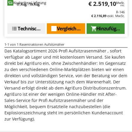
€ 2.519,10
Heckenscheren
Kostenlose Lieferung
MwSt.
Comet
17. Aug. - 19. Aug.
inkl.
Heißluftfritteusen
R-146
Cresco
€ 2.116,89
exkl. MwSt.
Heizkanonen und Elektroheizer
Cruccolini
Technische Daten
Vergleichen Sie
Hinzufügen
Hochdruckreiniger
CTEK
Hochgrasmäher
D
1-1
von 1 Rasentraktoren Aufsitzmäher
Holzbacköfen Außenbereich für Pizza und Braten
Dal Degan
Das Katalogsortiment 2026 Profi Aufsitzrasenmäher , sofort
Holzspalter
verfügbar ab Lager und mit kostenlosem Versand. Sie kaufen
DCG
direkt bei AgriEuro ein, ohne Zwischenhändler: Im Gegensatz
Hubwagen
Deca
zu den verschiedenen Online-Marktplätzen bieten wir einen
DeWalt
direkten und vollständigen Service, von der Beratung vor dem
K
Kabelpflüge für die Drainage
Verkauf bis zur Unterstützung nach dem Warenerhalt. Der
Di Martino
Versand erfolgt direkt ab dem AgriEuro Distributionszentrum.
Kartoffellegemaschine für Traktoren
Diavola Pro
AgriEuro ist einer der wenigen Online-Händler mit After-
Kartoffelroder für Traktoren
Sales-Service für Profi Aufsitzrasenmäher und der
Diesse
Möglichkeit, bequem Ersatzteile nachzubestellen (die
Kehrmaschinen
Docma
Explosionszeichnung steht im persönlichen Kundenaccount
Kettensägen
zur Verfügung).
Dominion
Kippbare Heckschaufeln für Traktoren
Dreame