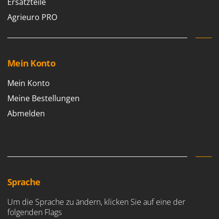
Ersatzteile
Reinigungsmaschinen für Fassaden, Fenster und PV-Anlagen
GreenBay
Rührtöpfe mit Elektrischem Rührwerk
Agrieuro PRO
Greenworks
Rupfmaschinen
GRIFO
S
GVS
Sämaschinen und Düngerstreuer
Mein Konto
GYS
Scheibenpflüge
Mein Konto
H
Schneefräsen
Hailo
Meine Bestellungen
Schneeräumer
Helvi
Abmelden
Schrotmühlen - elektrisch
Henx
Schwader für Traktoren
HiKOKI
Schweißgeräte
Honda
Seilwinden - Motorseilwinden
I
Sichelmähwerke für Traktoren
Sprache
Idromatic
Sichelmulcher für Traktoren
Il-Tec
Um die Sprache zu ändern, klicken Sie auf eine der
Sortierer für Oliven
folgenden Flags
Imperia