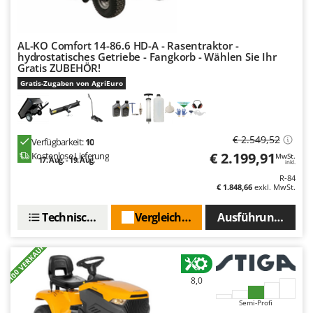
WIDU
Wiper EcoRobot
AL-KO Comfort 14-86.6 HD-A - Rasentraktor -
Wolf Garten
hydrostatisches Getriebe - Fangkorb - Wählen Sie Ihr
Wortex
Gratis ZUBEHÖR!
Gratis-Zugaben von AgriEuro
Worx
Y
Yard Force
€ 2.549,52
Verfügbarkeit:
10
€ 2.199,91
Kostenlose Lieferung
MwSt.
Z
17. Aug. - 19. Aug.
inkl.
Zanon
R-84
€ 1.848,66
exkl. MwSt.
Zephir
ZGrills
Technische Daten
Vergleichen Sie
Ausführungen(5)
Zodiac
+100 VERKAUFT
Zomax
8,0
Semi-Profi