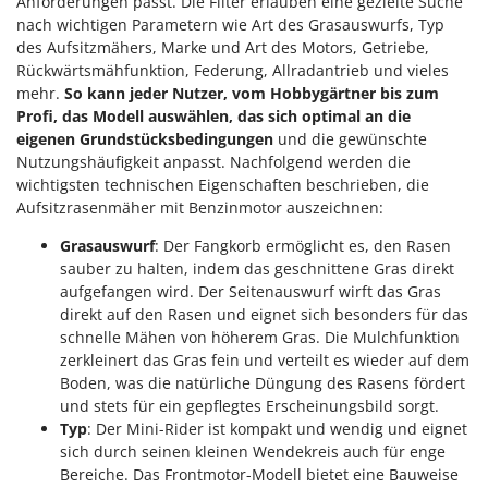
Anforderungen passt. Die Filter erlauben eine gezielte Suche
nach wichtigen Parametern wie Art des Grasauswurfs, Typ
des Aufsitzmähers, Marke und Art des Motors, Getriebe,
Rückwärtsmähfunktion, Federung, Allradantrieb und vieles
mehr.
So kann jeder Nutzer, vom Hobbygärtner bis zum
Profi, das Modell auswählen, das sich optimal an die
eigenen Grundstücksbedingungen
und die gewünschte
Nutzungshäufigkeit anpasst. Nachfolgend werden die
wichtigsten technischen Eigenschaften beschrieben, die
Aufsitzrasenmäher mit Benzinmotor auszeichnen:
Grasauswurf
: Der Fangkorb ermöglicht es, den Rasen
sauber zu halten, indem das geschnittene Gras direkt
aufgefangen wird. Der Seitenauswurf wirft das Gras
direkt auf den Rasen und eignet sich besonders für das
schnelle Mähen von höherem Gras. Die Mulchfunktion
zerkleinert das Gras fein und verteilt es wieder auf dem
Boden, was die natürliche Düngung des Rasens fördert
und stets für ein gepflegtes Erscheinungsbild sorgt.
Typ
: Der Mini-Rider ist kompakt und wendig und eignet
sich durch seinen kleinen Wendekreis auch für enge
Bereiche. Das Frontmotor-Modell bietet eine Bauweise