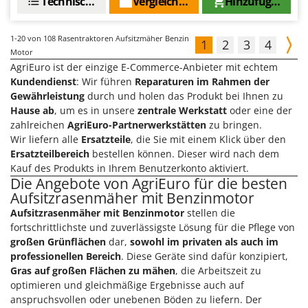
Technische Daten
Vergleichen Sie
Hinzufügen
1-20
von 108 Rasentraktoren Aufsitzmäher Benzin
1
2
3
4
Motor
AgriEuro ist der einzige E-Commerce-Anbieter mit echtem
Kundendienst
: Wir führen
Reparaturen im Rahmen der
Gewährleistung
durch und holen das Produkt bei Ihnen zu
Hause ab
, um es in unsere
zentrale Werkstatt
oder eine der
zahlreichen
AgriEuro-Partnerwerkstätten
zu bringen.
Wir liefern alle
Ersatzteile
, die Sie mit einem Klick über den
Ersatzteilbereich
bestellen können. Dieser wird nach dem
Kauf des Produkts in Ihrem Benutzerkonto aktiviert.
Die Angebote von AgriEuro für die besten
Aufsitzrasenmäher mit Benzinmotor
Aufsitzrasenmäher mit Benzinmotor
stellen die
fortschrittlichste und zuverlässigste Lösung für die Pflege von
großen Grünflächen
dar,
sowohl im privaten als auch im
professionellen Bereich
. Diese Geräte sind dafür konzipiert,
Gras auf großen Flächen zu mähen
, die Arbeitszeit zu
optimieren und gleichmäßige Ergebnisse auch auf
anspruchsvollen oder unebenen Böden zu liefern. Der