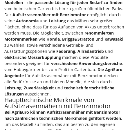
Modellen
– die
passende Lösung für jeden Bedarf zu finden
,
vom heimischen Garten bis hin zu großen öffentlichen Parks.
Der
Aufsitzrasenmäher mit Benzinmotor
ermöglicht durch
seine
Autonomie
und
Leistung
das Mähen sehr großer
Flächen, ohne dass für das Aufladen von Akkus unterbrochen
werden muss. Die Möglichkeit, zwischen
renommierten
Motorenmarken
wie
Honda, Briggs&Stratton
und
Kawasaki
zu wählen, sowie verschiedene Getriebe- und
Ausstattungsoptionen wie
Federung
,
Allradantrieb
und
elektrische Messerkupplung
machen diese Produkte
besonders geeignet für
verschiedene Anwendungsbereiche
:
vom Hobbygärtner bis zum Profi im Gartenbau.
Die AgriEuro-
Angebote
für Aufsitzrasenmäher mit Benzinmotor decken
alle Bedürfnisse ab und bieten Modelle, die sich durch
Leistung
,
Zuverlässigkeit
und
technisch fortschrittliche
Lösungen
auszeichnen.
Haupttechnische Merkmale von
Aufsitzrasenmähern mit Benzinmotor
Bei AgriEuro können Aufsitzrasenmäher mit Benzinmotor
nach zahlreichen technischen Merkmalen gefiltert werden
,
um das Modell zu finden, das am besten zu den eigenen