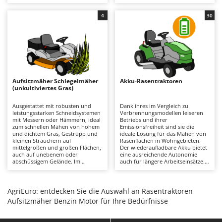
hochwertiges, präzises und
zu bewegen, auch in großen
Bodenreinigungsmaschinen
Barbieri
gleichmäßiges Ergebnis erzielen
Gärten. Der Schnitt gewährleistet
möchten, ohne zusätzliche
ein präzises Ergebnis mit der
4
30
Brutmaschinen Inkubatoren
Batavia
Nachbearbeitung an schwierigen
Möglichkeit, die Mulch-Funktion
Stellen. Alle Modelle verfügen
zu nutzen. Es wird empfohlen,
serienmäßig über eine
Bürsten für den Außenbereich
Benassi
regelmäßig den Zustand der
Mulchfunktion.
Messer zu überprüfen und
etwaige Grassreste zu entfernen.
Beper
D
Dampfreiniger und Dampfbesen
Berkel
Aufsitzmäher Schlegelmäher
Bernardi
Akku-Rasentraktoren
E
(unkultiviertes Gras)
Einachsschlepper
Bertolini Pumps
Ausgestattet mit robusten und
Dank ihres im Vergleich zu
Elektrische Tauchpumpen
Besser Vacuum
leistungsstarken Schneidsystemen
Verbrennungsmodellen leiseren
mit Messern oder Hämmern, ideal
Betriebs und ihrer
Erdbohrer
Bestway
zum schnellen Mähen von hohem
Emissionsfreiheit sind sie die
und dichtem Gras, Gestrüpp und
ideale Lösung für das Mähen von
Erntenetze für Obst und Oliven
Beta tools
kleinen Sträuchern auf
Rasenflächen in Wohngebieten.
mittelgroßen und großen Flächen,
Der wiederaufladbare Akku bietet
auch auf unebenem oder
eine ausreichende Autonomie
Bissell
F
abschüssigem Gelände. Im
auch für längere Arbeitseinsätze.
Feder Grubber
Vergleich zu den Rasenversionen
Im Vergleich zu
Black & Decker
zeichnen sie sich durch ihre
Verbrennungsmodellen erfordern
Feldspritzen für Pflanzenschutz
Fähigkeit aus, unbewachsenes
sie nur einen minimalen
BlackStone
Gras schnell zu schneiden, ohne
Wartungsaufwand, der sich auf
AgriEuro: entdecken Sie die Auswahl an Rasentraktoren
dass die Gefahr einer Verstopfung
das Aufladen der Akkus nach
Fensterreiniger
Blue Bird
Aufsitzmäher Benzin Motor für Ihre Bedürfnisse
der Schneidplatte oder des
jedem Gebrauch zur Erhaltung
Abwurfsystems besteht. Es ist
ihrer Effizienz und auf die
Fleischwolf
Bomet
wichtig, die Messer sauber zu
Reinigung oder den Austausch der