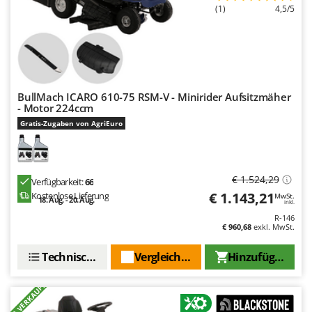
(1)
4,5/5
BullMach ICARO 610-75 RSM-V - Minirider Aufsitzmäher
- Motor 224ccm
Gratis-Zugaben von AgriEuro
€ 1.524,29
Verfügbarkeit:
66
€ 1.143,21
Kostenlose Lieferung
MwSt.
18. Aug. - 20. Aug.
inkl.
R-146
€ 960,68
exkl. MwSt.
Technische Daten
Vergleichen Sie
Hinzufügen
+30 VERKAUFT