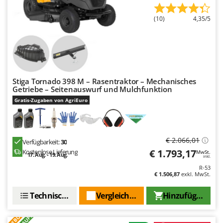
(10)
4,35/5
Stiga Tornado 398 M – Rasentraktor – Mechanisches
Getriebe – Seitenauswurf und Mulchfunktion
Gratis-Zugaben von AgriEuro
€ 2.066,01
Verfügbarkeit:
30
€ 1.793,17
Kostenlose Lieferung
MwSt.
17. Aug. - 19. Aug.
inkl.
R-53
€ 1.506,87
exkl. MwSt.
Technische Daten
Vergleichen Sie
Hinzufügen
ANGEBOT