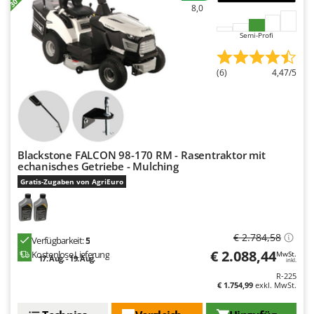
8,0
Semi-Profi
(6)
4,47/5
Blackstone FALCON 98-170 RM - Rasentraktor mit
echanisches Getriebe - Mulching
Gratis-Zugaben von AgriEuro
€ 2.784,58
Verfügbarkeit:
5
€ 2.088,44
Kostenlose Lieferung
MwSt.
17. Aug. - 19. Aug.
inkl.
R-225
€ 1.754,99
exkl. MwSt.