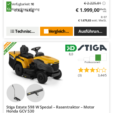
€ 2.225,81
Verfügbarkeit:
10
€ 1.999,00
Kostenlose Lieferung
MwSt.
17. Aug. - 19. Aug.
inkl.
R-97
€ 1.679,83
exkl. MwSt.
Technische Daten
Vergleichen Sie
Ausführungen(5)
ANGEBOT
+50 VERKAUFT
8,0
Professionell
(3)
3,44/5
Stiga Estate 598 W Special – Rasentraktor – Motor
Honda GCV 530