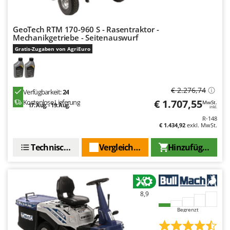
GeoTech RTM 170-960 S - Rasentraktor -
Mechanikgetriebe - Seitenauswurf
Gratis-Zugaben von AgriEuro
€ 2.276,74
Verfügbarkeit:
24
€ 1.707,55
Kostenlose Lieferung
MwSt.
17. Aug. - 19. Aug.
inkl.
R-148
€ 1.434,92
exkl. MwSt.
Technische Daten
Vergleichen Sie
Hinzufügen
8,9
Begrenzt