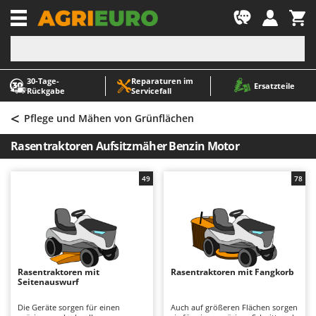
-1
30‑Tage-
Reparaturen im
A
A
Ersatzteile
Rückgabe
Servicefall
Abbeermaschinen - Traubenmühlen
ABAC
<
Abfüllgeräte
AgriEuro Premium
Pflege und Mähen von Grünflächen
Akku Gartenscheren
AgriEuro TOP-LINE
Rasentraktoren Aufsitzmäher Benzin Motor
Akku Gras- und Strauchscheren
AGT
Akku-Stichsägen
Aima
49
78
Allzwecktransporter - Motorschubkarren
Airmec
Alu-Teleskopleitern
AL-KO
Anbaubagger Heckbagger für Traktoren
ALA 2000
Arbeitsschutzkleidung
Alce
Rasentraktoren mit
Rasentraktoren mit Fangkorb
Seitenauswurf
Aschesauger
Alpina
Astkettensägen - Hochentaster
Ama
Die Geräte sorgen für einen
Auch auf größeren Flächen sorgen