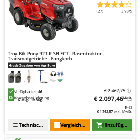
Omas
(27)
3,98/5
Ompagrill
Ooni
Oriental Koshin
Outdoorchef
Troy-Bilt Pony 92T-R SELECT - Rasentraktor -
P
Transmatgetriebe - Fangkorb
Palazzetti
Gratis-Zugaben von AgriEuro
Palumbo Pavi
Partisani
Paterlini
€ 2.467,75
Verfügbarkeit:
46
Philips
€ 2.097,46
Kostenlose Lieferung
MwSt.
17. Aug. - 19. Aug.
inkl.
Pramac
R-63
€ 1.762,57
exkl. MwSt.
Prismafood
Technische Daten
Vergleichen Sie
Hinzufügen
R
R.G.V.