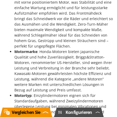
mit vorne positioniertem Motor, was Stabilität und eine
einfache Wartung ermöglicht und für leistungsstarke
Aufsitzmäher empfohlen wird. Das Frontmähdeck
bringt das Schneidwerk vor die Räder und erleichtert so
das Ausmähen und die Wendigkeit. Zero-Turn-Mäher
bieten maximale Wendigkeit und kompakte Maße,
während Schlegelmäher ideal für das Schneiden von
hohem Gras, Gestrüpp und kleinen Sträuchern sind –
perfekt für ungepflegte Flächen.
Motormarke
: Honda-Motoren bieten japanische
Qualität und hohe Zuverlässigkeit. Briggs&Stratton-
Motoren, renommierter US-Hersteller, sind wegen ihrer
Leistung und Verbreitung in der Branche sehr beliebt.
Kawasaki-Motoren gewährleisten höchste Effizienz und
Leistung, während die Kategorie „andere Motoren“
weitere Marken mit unterschiedlichen Lösungen in
Bezug auf Leistung und Preis umfasst.
Motortyp
: Einzylindermotoren eignen sich für
Standardaufgaben, während Zweizylindermotoren
überlegene Leistung bei minimalen Vibrationen und
Vergleichen Sie
Konfigurieren
Geräuschen bieten und besonders für längere und