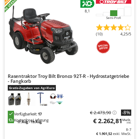
+90 VERKAUFT
8,1
Semi-Profi
(10)
4,25/5
Rasentraktor Troy Bilt Bronco 92T-R - Hydrostatgetriebe
- Fangkorb
Gratis-Zugaben von AgriEuro
-8%
€ 2.473,90
Verfügbarkeit:
17
€ 2.262,81
Kostenlose Lieferung
MwSt.
17. Aug. - 19. Aug.
inkl.
R-7
€ 1.901,52
exkl. MwSt.