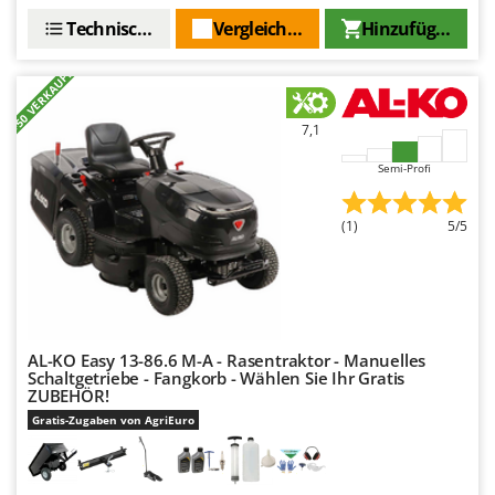
Technische Daten
Vergleichen Sie
Hinzufügen
+50 VERKAUFT
7,1
Semi-Profi
(1)
5/5
AL-KO Easy 13-86.6 M-A - Rasentraktor - Manuelles
Schaltgetriebe - Fangkorb - Wählen Sie Ihr Gratis
ZUBEHÖR!
Gratis-Zugaben von AgriEuro