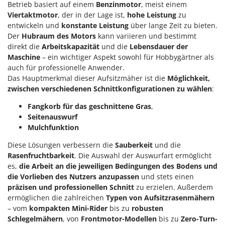
Betrieb basiert auf einem
Benzinmotor
, meist einem
Viertaktmotor
, der in der Lage ist,
hohe Leistung
zu
entwickeln und
konstante Leistung
über lange Zeit zu bieten.
Der
Hubraum des Motors
kann variieren und bestimmt
direkt die
Arbeitskapazität
und die
Lebensdauer der
Maschine
– ein wichtiger Aspekt sowohl für Hobbygärtner als
auch für professionelle Anwender.
Das Hauptmerkmal dieser Aufsitzmäher ist die
Möglichkeit,
zwischen verschiedenen Schnittkonfigurationen zu wählen
:
Fangkorb für das geschnittene Gras
,
Seitenauswurf
Mulchfunktion
Diese Lösungen verbessern die
Sauberkeit
und die
Rasenfruchtbarkeit
. Die Auswahl der Auswurfart ermöglicht
es,
die Arbeit an die jeweiligen Bedingungen des Bodens und
die Vorlieben des Nutzers anzupassen
und stets einen
präzisen und professionellen Schnitt
zu erzielen. Außerdem
ermöglichen die zahlreichen
Typen von Aufsitzrasenmähern
– vom
kompakten Mini-Rider
bis zu
robusten
Schlegelmähern
, von
Frontmotor-Modellen
bis zu
Zero-Turn-