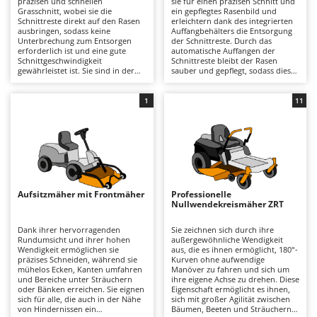
präzisen und schnellen
sie für einen präzisen Schnitt und
Astscheren
Ambrogio Robot
Grasschnitt, wobei sie die
ein gepflegtes Rasenbild und
Schnittreste direkt auf den Rasen
erleichtern dank des integrierten
Atemschutzgeräte
Annovi Reverberi
ausbringen, sodass keine
Auffangbehälters die Entsorgung
Unterbrechung zum Entsorgen
der Schnittreste. Durch das
erforderlich ist und eine gute
automatische Auffangen der
Aufroller für Olivennetze
ANTHBOT
Schnittgeschwindigkeit
Schnittreste bleibt der Rasen
gewährleistet ist. Sie sind in der
sauber und gepflegt, sodass diese
Aufschnittmaschinen
Archman
Lage, auch etwas höheres Gras
Rasentraktoren ideal für alle sind,
effektiv zu schneiden und
die professionelle Ergebnisse und
Auslegemulcher für Traktoren
Arco
garantieren dabei gute Ergebnisse
eine einfache Pflege ihrer
1
11
und eine angemessene Präzision.
Grünflächen wünschen. Für eine
Äxte - Beile und Spalthammer
Ardes
Einige Modelle bieten außerdem
optimale Leistung ist es wichtig,
die Möglichkeit, ein spezielles
den Korb zu leeren, wenn er voll
Argo
Mulchen-Kit zu installieren.
ist, und regelmäßig die Sauberkeit
B
und den Verschleiß der Messer zu
Balkenmäher
Ariete
überprüfen.
Bandsägen
Artus
Aufsitzmäher mit Frontmäher
Professionelle
Batterieladegeräte - Starthilfegeräte
Attila
Nullwendekreismäher ZRT
Baum- und Astscheren - manuell
Ausonia
Dank ihrer hervorragenden
Sie zeichnen sich durch ihre
Rundumsicht und ihrer hohen
außergewöhnliche Wendigkeit
Baumscheren - pneumatisch
Awelco
Wendigkeit ermöglichen sie
aus, die es ihnen ermöglicht, 180°-
präzises Schneiden, während sie
Kurven ohne aufwendige
Baumstumpffräsen
mühelos Ecken, Kanten umfahren
Manöver zu fahren und sich um
B
und Bereiche unter Sträuchern
ihre eigene Achse zu drehen. Diese
Bindezangen - elektrisch
Baesso
oder Bänken erreichen. Sie eignen
Eigenschaft ermöglicht es ihnen,
sich für alle, die auch in der Nähe
sich mit großer Agilität zwischen
Bodenfräsen für Traktor
Bahco
von Hindernissen ein
Bäumen, Beeten und Sträuchern