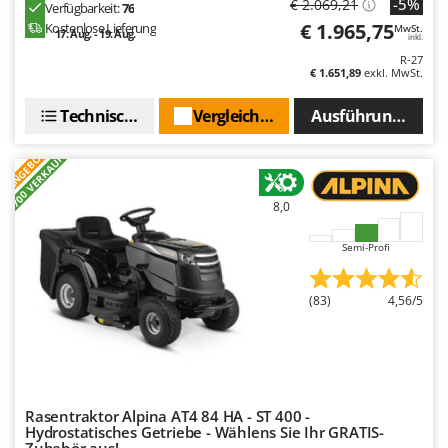
-5%
€ 2.069,21
Verfügbarkeit:
76
Spiralmac
€ 1.965,75
Kostenlose Lieferung
MwSt.
17. Aug. - 19. Aug.
inkl.
Spring Protezione
R-27
Spyro
€ 1.651,89
exkl. MwSt.
Stanley
Technische Daten
Vergleichen Sie
Ausführungen(4)
Stiga
ANGEBOT
+700 VERKAUFT
Stocker
Sunseeker
8,0
T
Tecla
Semi-Profi
TecnoGen
(83)
4,56/5
Tellarini Pompe
Telwin
Tenco
Tineco
Rasentraktor Alpina AT4 84 HA - ST 400 -
Titania
Hydrostatisches Getriebe - Wählens Sie Ihr GRATIS-
Zubehör aus!