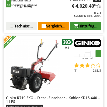
Verfügbarkeit:
3
€ 4.020,40
Kostenlose Lieferung
MwSt.
17. Aug. - 19. Aug.
inkl.
R-273
€ 3.378,49
exkl. MwSt.
Technische Daten
Vergleichen Sie
Hinzufügen
ANGEBOT
+20 VENDUTI
9,1
Industriell
(1)
2,83/5
Ginko R710 EKO – Diesel-Einachser – Kohler KD15-440 –
11 PS
Gratis-Zugaben von AgriEuro