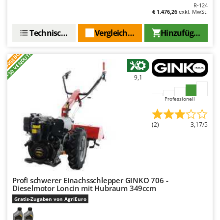
Rato
R-124
€ 1.476,26
exkl. MwSt.
Reber
Technische Daten
Vergleichen Sie
Hinzufügen
Redback
Resto Italia
ANGEBOT
+30 VENDUTI
Ribimex
Ripartrak
9,1
Ritter
Professionell
River Systems
Robomow
(2)
3,17/5
Rossofuoco
Rover Pompe
Royal Food
Profi schwerer Einachsschlepper GINKO 706 -
Ryobi
Dieselmotor Loncin mit Hubraum 349ccm
Gratis-Zugaben von AgriEuro
S
S.T.P.