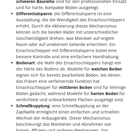
schweren Baureihe
sind für den professionellen Einsatz
und für harte, kompakte Böden ausgelegt.
Differentialsperre
: die Differentialsperre ist eine
Ausstattung, die die Wendigkeit des Einachsschleppers
erhöht. Durch die Aktivierung dieses Mechanismus
können sich die beiden Räder mit unterschiedlicher
Geschwindigkeit drehen, was Manöver auf engem
Raum oder auf unebenem Gelände erleichtert. Ein
Einachsschlepper mit Differentialsperre bietet eine
bessere Kontrolle und eine einfachere Handhabung.
Bodenart
: die Wahl des Einachsschleppers hängt von
der Härte des Bodens ab. Modelle für
weichen Boden
eignen sich für bereits bearbeitete Böden, bei denen
das Fräsen eine verfeinernde Funktion hat.
Einachsschlepper für
mittleren Boden
sind für lehmige
Böden gedacht, während Modelle für
harten Boden
für
verdichtete und unbearbeitete Flächen ausgelegt sind.
Schnellkupplung
: eine Schnellkupplung an der
Zapfwelle ermöglicht einen einfachen und schnellen
Wechsel der Anbaugeräte. Dieser Mechanismus
beschleunigt das Montieren und Abnehmen von
Fräsen, Pflügen und anderen Werkzeugen. Das