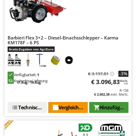
Barbieri Flex 3+2 – Diesel-Einachsschlepper – Karma
KM178F – 6 PS
Gratis-Zugaben von AgriEuro
-3%
€ 3.197,81
Verfügbarkeit:
1
€ 3.096,83
Kostenlose Lieferung
MwSt.
17. Aug. - 19. Aug.
inkl.
R-158
€ 2.602,38
exkl. MwSt.
Technische Daten
Vergleichen Sie
Hinzufügen
ANGEBOT
8,9