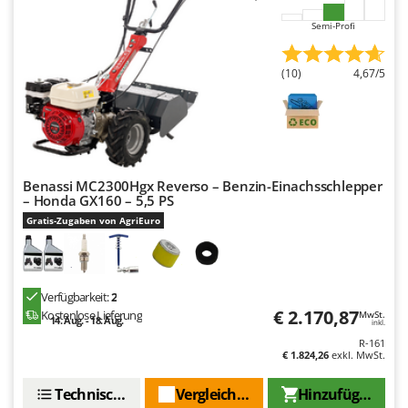
Mowox
Semi-Profi
MTD
(10)
4,67/5
N
New O.M.R.A.
Nilfisk
Ninja
Novatec
Benassi MC2300Hgx Reverso – Benzin-Einachsschlepper
– Honda GX160 – 5,5 PS
Novital
Gratis-Zugaben von AgriEuro
NuAir
NuovaFac
O
Verfügbarkeit:
2
Officine Savioli
€ 2.170,87
Kostenlose Lieferung
MwSt.
14. Aug. - 18. Aug.
inkl.
Oliviero
R-161
€ 1.824,26
exkl. MwSt.
Olix
OMA
Technische Daten
Vergleichen Sie
Hinzufügen