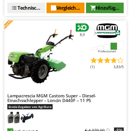
Technische Daten
Vergleichen Sie
Hinzufügen
ANGEBOT
8,9
Professionell
(1)
3,83/5
Lampacrescia MGM Castoro Super – Diesel-
Einachsschlepper – Loncin D440F – 11 PS
Gratis-Zugaben von AgriEuro
-8%
€ 4.370,00