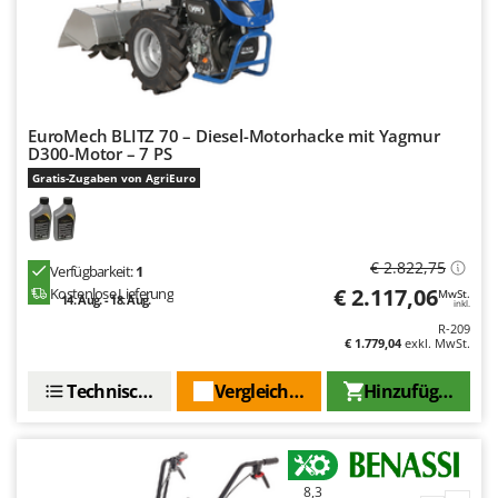
Makita
MAMMAMIA
Marcato
Marina Systems
EuroMech BLITZ 70 – Diesel-Motorhacke mit Yagmur
Master
D300-Motor – 7 PS
Mastercook
Gratis-Zugaben von AgriEuro
McCulloch
MCH
€ 2.822,75
Verfügbarkeit:
1
Michelin
€ 2.117,06
Kostenlose Lieferung
MwSt.
14. Aug. - 18. Aug.
inkl.
Mille
R-209
€ 1.779,04
exkl. MwSt.
Minox
Mockmill
Technische Daten
Vergleichen Sie
Hinzufügen
More than chef
MOSA
MOVA
8,3