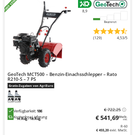
+1000 VENDUTI
8,9
Begrenzt
(129)
4,53/5
GeoTech MCT500 – Benzin-Einachsschlepper – Rato
R210-S – 7 PS
Gratis-Zugaben von AgriEuro
€ 722,25
Verfügbarkeit:
186
€ 541,69
Kostenlose Lieferung
MwSt.
14. Aug. - 18. Aug.
inkl.
R-60
€ 455,20
exkl. MwSt.