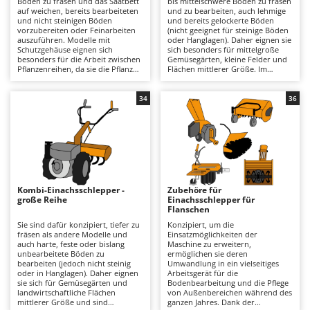
Boden zu fräsen und das Saatbett
bis mittelschwere Böden zu fräsen
Astscheren
Ambrogio Robot
auf weichen, bereits bearbeiteten
und zu bearbeiten, auch lehmige
und nicht steinigen Böden
und bereits gelockerte Böden
Atemschutzgeräte
Annovi Reverberi
vorzubereiten oder Feinarbeiten
(nicht geeignet für steinige Böden
auszuführen. Modelle mit
oder Hanglagen). Daher eignen sie
Schutzgehäuse eignen sich
sich besonders für mittelgroße
Aufroller für Olivennetze
ANTHBOT
besonders für die Arbeit zwischen
Gemüsegärten, kleine Felder und
Pflanzenreihen, da sie die Pflanzen
Flächen mittlerer Größe. Im
Aufschnittmaschinen
Archman
vor den Hackmessern schützen.
Vergleich zur leichten Serie bieten
Daher sind sie ideal für
sie eine kräftigere und
Auslegemulcher für Traktoren
Arco
Gemüsegärten und kleinere
gleichmäßigere Fräsleistung, mit
34
36
Grundstücke. Angetrieben von
besserer Bodenpenetration und
Äxte - Beile und Spalthammer
Ardes
einem 4-Takt-Benzinmotor eignen
höherer Arbeitsleistung. Sie
sie sich für hobbymäßige oder
zeichnen sich durch eine
Argo
semiprofessionelle Einsätze auf
Zahnradübertragung im Ölbad
B
kleineren Flächen sowie für
aus, die robuster ist als
Balkenmäher
Ariete
oberflächliche bis mitteltiefe
Riemenantriebe, sowie durch
Bodenbearbeitung. Die leichte
Getriebe mit 2+1 oder 3+3 Gängen,
Bandsägen
Artus
Bauweise erleichtert das
die eine an die
Manövrieren auch in engen
Bodenbedingungen angepasste
Kombi-Einachsschlepper -
Zubehöre für
Batterieladegeräte - Starthilfegeräte
Bereichen. Die Riemen- oder
Fahrgeschwindigkeit ermöglichen.
Attila
große Reihe
Einachsschlepper für
Zahnradübertragung sowie
Einige Modelle verfügen über eine
Flanschen
Getriebe mit 1+1 oder 2+1 Gängen
Fräse mit Schutzgehäuse, die
Baum- und Astscheren - manuell
Ausonia
sorgen für eine einfache und
speziell für Arbeiten zwischen
Sie sind dafür konzipiert, tiefer zu
Konzipiert, um die
sichere Bedienung. Sie eignen sich
Pflanzenreihen entwickelt wurde
fräsen als andere Modelle und
Einsatzmöglichkeiten der
Baumscheren - pneumatisch
Awelco
besonders für die saisonale
und die Pflanzen vor den
auch harte, feste oder bislang
Maschine zu erweitern,
Vorbereitung von Gemüsegärten,
Hackmessern schützt. Erhältlich
unbearbeitete Böden zu
ermöglichen sie deren
Baumstumpffräsen
sind jedoch nicht für schwere
mit 4-Takt-Benzin- oder
bearbeiten (jedoch nicht steinig
Umwandlung in ein vielseitiges
B
oder dauerhafte Einsätze gedacht.
Dieselmotor, eignen sie sich für
oder in Hanglagen). Daher eignen
Arbeitsgerät für die
Bindezangen - elektrisch
Baesso
Für den Betrieb ist die übliche
Einsätze vom Hobby- bis zum
sie sich für Gemüsegärten und
Bodenbearbeitung und die Pflege
Wartung eines 4-Takt-
professionellen Bereich und für
landwirtschaftliche Flächen
von Außenbereichen während des
Bodenfräsen für Traktor
Bahco
Benzinmotors erforderlich,
Bodenbearbeitung mittlerer Tiefe,
mittlerer Größe und sind
ganzen Jahres. Dank der