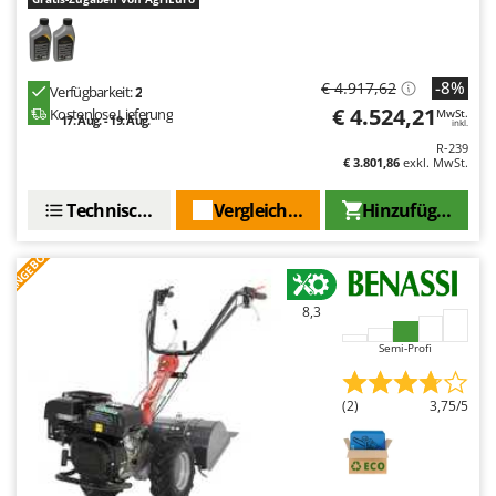
-8%
€ 4.917,62
Verfügbarkeit:
2
€ 4.524,21
Kostenlose Lieferung
MwSt.
17. Aug. - 19. Aug.
inkl.
R-239
€ 3.801,86
exkl. MwSt.
Technische Daten
Vergleichen Sie
Hinzufügen
ANGEBOT
8,3
Semi-Profi
(2)
3,75/5