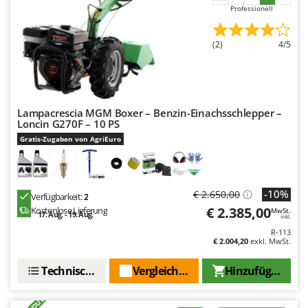
WIDU
Professionell
Wiper EcoRobot
(2)
4/5
Wolf Garten
Wortex
Worx
Lampacrescia MGM Boxer – Benzin-Einachsschlepper –
Y
Loncin G270F – 10 PS
Yard Force
Gratis-Zugaben von AgriEuro
Z
Zanon
Zephir
-10%
€ 2.650,00
Verfügbarkeit:
2
ZGrills
€ 2.385,00
Kostenlose Lieferung
MwSt.
17. Aug. - 19. Aug.
inkl.
Zodiac
R-113
€ 2.004,20
exkl. MwSt.
Zomax
Technische Daten
Vergleichen Sie
Hinzufügen