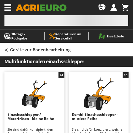
-1
30‑Tage-
Reparaturen im
A
A
Ersatzteile
Rückgabe
Servicefall
Abbeermaschinen - Traubenmühlen
ABAC
<
Abfüllgeräte
AgriEuro Premium
Geräte zur Bodenbearbeitung
Akku Gartenscheren
AgriEuro TOP-LINE
Multifunktionalen einachsschlepper
Akku Gras- und Strauchscheren
AGT
Akku-Stichsägen
Aima
24
10
Allzwecktransporter - Motorschubkarren
Airmec
Alu-Teleskopleitern
AL-KO
Anbaubagger Heckbagger für Traktoren
ALA 2000
Arbeitsschutzkleidung
Alce
Einachsschlepper /
Kombi-Einachsschlepper -
Motorfräsen - kleine Reihe
mittlere Reihe
Aschesauger
Alpina
Astkettensägen - Hochentaster
Ama
Sie sind dafür konzipiert, den
Sie sind dafür konzipiert, weiche