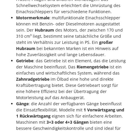
Schnellwechselsystem erleichtert die Umrüstung des
Einachsschleppers für verschiedene Funktionen.
Motormerkmale
: multifunktionale Einachsschlepper
können mit Benzin- oder Dieselmotoren ausgestattet
sein. Der
Hubraum
des Motors, der zwischen 170 und
310 cm³ liegt, bestimmt seine tatsächliche Größe und
steht im Verhältnis zur Leistung in PS. Ein
großer
Hubraum
bei bekannten Marken ist ein Hinweis auf
hohe Zuverlässigkeit und lange Lebensdauer.
Getriebe
: das Getriebe ist ein Element, das die Leistung
der Maschine beeinflusst. Das
Riemengetriebe
ist ein
einfaches und wirtschaftliches System, während das
Zahnradgetriebe
im Ölbad eine hohe und direkte
Kraftübertragung bietet. Diese Getriebeart sorgt für
eine höhere Effizienz bei der Übertragung der
Motorleistung auf das Anbaugerät.
Gänge
: die Anzahl der verfügbaren Gänge beeinflusst
die Einsatzflexibilität. Modelle mit
1 Vorwärtsgang und
1 Rückwärtsgang
eignen sich für einfachere Arbeiten.
Maschinen mit
3+3 oder 4+3 Gängen
bieten eine
bessere Geschwindigkeitskontrolle und sind ideal für