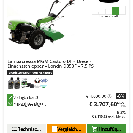
Professionell
Lampacrescia MGM Castoro DF – Diesel-
Einachsschlepper – Loncin D350F – 7,5 PS
Gratis-Zugaben von AgriEuro
-8%
€ 4.030,00
Verfügbarkeit:
2
€ 3.707,60
Kostenlose Lieferung
MwSt.
17. Aug. - 19. Aug.
inkl.
R-272
€ 3.115,63
exkl. MwSt.
Technische Daten
Vergleichen Sie
Hinzufügen