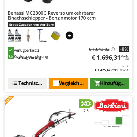
Benassi MC2300C Reverso umkehrbarer
Einachsschlepper - Benzinmotor 170 ccm
Gratis-Zugaben von AgriEuro
-8%
€ 1.843,82
Verfügbarkeit:
2
€ 1.696,31
Kostenlose Lieferung
MwSt.
14. Aug. - 18. Aug.
inkl.
R-86
€ 1.425,47
exkl. MwSt.
Technische Daten
Vergleichen Sie
Hinzufügen
ANGEBOT
7,5
Professionell