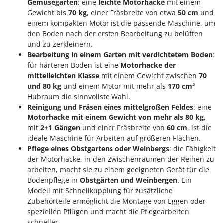
Gemüsegarten
: eine
leichte Motorhacke
mit einem
Spiralmac
Gewicht bis
70 kg
, einer Fräsbreite von etwa
50 cm
und
Spring Protezione
einem kompakten Motor ist die passende Maschine, um
den Boden nach der ersten Bearbeitung zu belüften
Spyro
und zu zerkleinern.
Stanley
Bearbeitung in einem Garten mit verdichtetem Boden
:
für härteren Boden ist eine
Motorhacke der
Stiga
mittelleichten Klasse
mit einem Gewicht zwischen
70
Stocker
und 80 kg
und einem Motor mit mehr als
170 cm³
Sunseeker
Hubraum die sinnvollste Wahl.
Reinigung und Fräsen eines mittelgroßen Feldes
: eine
T
Motorhacke mit einem Gewicht von mehr als 80 kg
,
Tecla
mit
2+1 Gängen
und einer Fräsbreite von
60 cm
, ist die
ideale Maschine für Arbeiten auf größeren Flächen.
TecnoGen
Pflege eines Obstgartens oder Weinbergs
: die Fähigkeit
Tellarini Pompe
der Motorhacke, in den Zwischenräumen der Reihen zu
Telwin
arbeiten, macht sie zu einem geeigneten Gerät für die
Bodenpflege in
Obstgärten und Weinbergen
. Ein
Tenco
Modell mit Schnellkupplung für zusätzliche
Tineco
Zubehörteile ermöglicht die Montage von Eggen oder
speziellen Pflügen und macht die Pflegearbeiten
Titania
schneller.