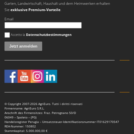
Garten, Landwirtschaft, Haushalt und dem Heimwerken erhalten
Sie
exklusive Premium-Vorteile
.
Email
Es ist ein Fehler aufgetreten
Accetto la
Datenschutzbestimmungen
© Copyright 2007-2026 AgriEuro. Tutti i diritti riservati
Firmenname: AgriEuro S.R.L.
Anschrift des Firmensitzes: Fraz. Petrognano 50/D
06049 – Spoleto – (PG)
Handelsregister Perugia – Umsatzsteuer-Identifikationsnummer IT01629170547
REA-Nummer: 150802
Stammkapital: 5.000.000,00 €