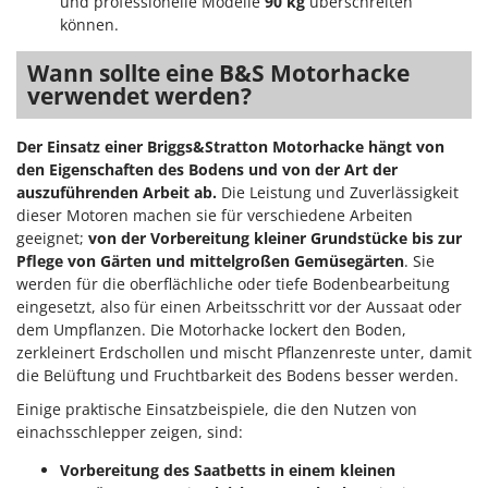
und professionelle Modelle
90 kg
überschreiten
Santos
können.
Sbaraglia
Wann sollte eine B&S Motorhacke
Schnitzer
verwendet werden?
Seven Italy
Shark
Der Einsatz einer Briggs&Stratton Motorhacke hängt von
den Eigenschaften des Bodens und von der Art der
Shindaiwa
auszuführenden Arbeit ab.
Die Leistung und Zuverlässigkeit
Silky
dieser Motoren machen sie für verschiedene Arbeiten
geeignet;
von der Vorbereitung kleiner Grundstücke bis zur
Simatech
Pflege von Gärten und mittelgroßen Gemüsegärten
. Sie
Sirman
werden für die oberflächliche oder tiefe Bodenbearbeitung
Skil
eingesetzt, also für einen Arbeitsschritt vor der Aussaat oder
dem Umpflanzen. Die Motorhacke lockert den Boden,
Smartwood
zerkleinert Erdschollen und mischt Pflanzenreste unter, damit
Smeg
die Belüftung und Fruchtbarkeit des Bodens besser werden.
Snapper
Einige praktische Einsatzbeispiele, die den Nutzen von
einachsschlepper zeigen, sind:
Solidur
Spice Electronics
Vorbereitung des Saatbetts in einem kleinen