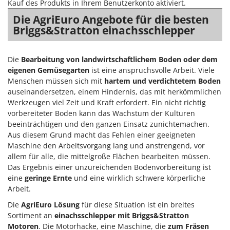
Vogelscheuchen - Vogelabwehr
Kauf des Produkts in Ihrem Benutzerkonto aktiviert.
KitchenAid
Die AgriEuro Angebote für die besten
W
Komo
Briggs&Stratton einachsschlepper
Wasserpumpen
L
Wasserpumpen für Traktoren
Laica
Die
Bearbeitung von
landwirtschaftlichem Boden
oder dem
Wein- und Obstpressen
Lampacrescia - MGM
eigenen Gemüsegarten
ist eine anspruchsvolle Arbeit. Viele
Wein- und Ölschichtenfilter
Menschen müssen sich mit
hartem und verdichtetem Boden
Landxcape
Weitere Produkte
auseinandersetzen, einem Hindernis, das mit herkömmlichen
LAR Casalinghi
Werkzeugen viel Zeit und Kraft erfordert. Ein nicht richtig
Wiesenwalzen für Traktor
vorbereiteter Boden kann das Wachstum der Kulturen
Lavor
Wippsägen
beeinträchtigen und den ganzen Einsatz zunichtemachen.
Linea VZ
Aus diesem Grund macht das Fehlen einer geeigneten
Wurstfüller
Lisam
Maschine den Arbeitsvorgang lang und anstrengend, vor
allem für alle, die mittelgroße Flächen bearbeiten müssen.
Z
Lotusgrill
Zerstäuber
Das Ergebnis einer unzureichenden Bodenvorbereitung ist
eine
geringe Ernte
und eine wirklich schwere körperliche
M
Zinkeneggen
Arbeit.
M.A.I.BO.
Zubehör für Rasentraktoren
Die
AgriEuro Lösung
für diese Situation ist ein breites
Macom
Sortiment an
einachsschlepper
mit
Briggs&Stratton
Macte Ovens
Motoren
. Die Motorhacke, eine Maschine, die
zum Fräsen