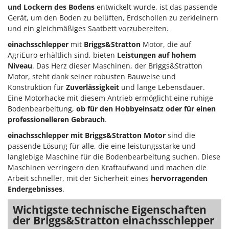
Makita
und Lockern des Bodens
entwickelt wurde, ist das passende
Gerät, um den Boden zu belüften, Erdschollen zu zerkleinern
MAMMAMIA
und ein gleichmäßiges Saatbett vorzubereiten.
Marcato
einachsschlepper
mit
Briggs&Stratton
Motor, die auf
Marina Systems
AgriEuro erhältlich sind, bieten
Leistungen auf hohem
Niveau
. Das Herz dieser Maschinen, der Briggs&Stratton
Master
Motor, steht dank seiner robusten Bauweise und
Mastercook
Konstruktion für
Zuverlässigkeit
und lange Lebensdauer.
McCulloch
Eine Motorhacke mit diesem Antrieb ermöglicht eine ruhige
Bodenbearbeitung,
ob für den Hobbyeinsatz oder für einen
MCH
professionelleren Gebrauch
.
Michelin
einachsschlepper mit Briggs&Stratton Motor
sind die
Mille
passende Lösung für alle, die eine leistungsstarke und
langlebige Maschine für die Bodenbearbeitung suchen. Diese
Minox
Maschinen verringern den Kraftaufwand und machen die
Mockmill
Arbeit schneller, mit der Sicherheit eines
hervorragenden
Endergebnisses
.
More than chef
MOSA
Wichtigste technische Eigenschaften
der Briggs&Stratton einachsschlepper
MOVA