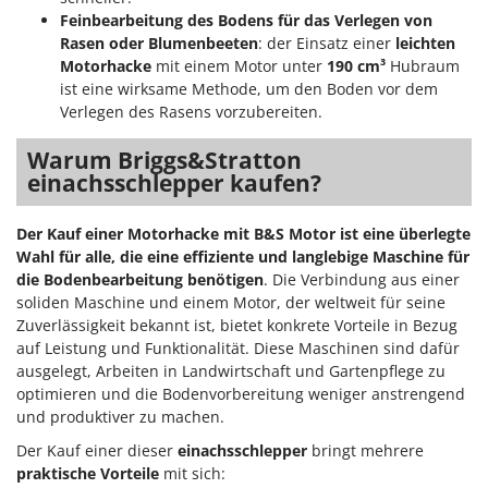
Tornado
Feinbearbeitung des Bodens für das Verlegen von
Rasen oder Blumenbeeten
: der Einsatz einer
leichten
Tre Spade
Motorhacke
mit einem Motor unter
190 cm³
Hubraum
Trev - Abrek - TecnoVIR
ist eine wirksame Methode, um den Boden vor dem
Trotec
Verlegen des Rasens vorzubereiten.
Troy-Bilt
Warum Briggs&Stratton
einachsschlepper kaufen?
U
Udor
Der Kauf einer Motorhacke mit B&S Motor ist eine überlegte
Unger
Wahl für alle, die eine effiziente und langlebige Maschine für
die Bodenbearbeitung benötigen
. Die Verbindung aus einer
V
Verdemax
soliden Maschine und einem Motor, der weltweit für seine
Zuverlässigkeit bekannt ist, bietet konkrete Vorteile in Bezug
Vesco
auf Leistung und Funktionalität. Diese Maschinen sind dafür
Volpi
ausgelegt, Arbeiten in Landwirtschaft und Gartenpflege zu
optimieren und die Bodenvorbereitung weniger anstrengend
W
und produktiver zu machen.
Waldner
Der Kauf einer dieser
einachsschlepper
bringt mehrere
Weber
praktische Vorteile
mit sich: