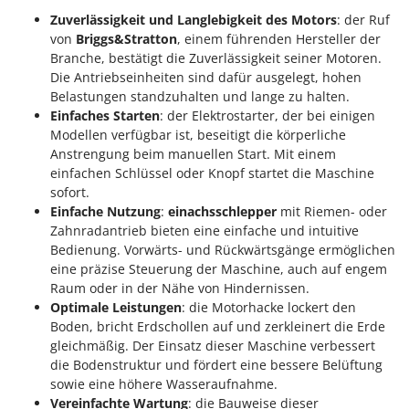
WIDU
Zuverlässigkeit und Langlebigkeit des Motors
: der Ruf
Wiper EcoRobot
von
Briggs&Stratton
, einem führenden Hersteller der
Branche, bestätigt die Zuverlässigkeit seiner Motoren.
Wolf Garten
Die Antriebseinheiten sind dafür ausgelegt, hohen
Wortex
Belastungen standzuhalten und lange zu halten.
Einfaches Starten
: der Elektrostarter, der bei einigen
Worx
Modellen verfügbar ist, beseitigt die körperliche
Anstrengung beim manuellen Start. Mit einem
Y
Yard Force
einfachen Schlüssel oder Knopf startet die Maschine
sofort.
Z
Einfache Nutzung
:
einachsschlepper
mit Riemen- oder
Zanon
Zahnradantrieb bieten eine einfache und intuitive
Zephir
Bedienung. Vorwärts- und Rückwärtsgänge ermöglichen
eine präzise Steuerung der Maschine, auch auf engem
ZGrills
Raum oder in der Nähe von Hindernissen.
Zodiac
Optimale Leistungen
: die Motorhacke lockert den
Boden, bricht Erdschollen auf und zerkleinert die Erde
Zomax
gleichmäßig. Der Einsatz dieser Maschine verbessert
die Bodenstruktur und fördert eine bessere Belüftung
sowie eine höhere Wasseraufnahme.
Vereinfachte Wartung
: die Bauweise dieser