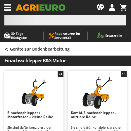
-1
30‑Tage-
Reparaturen im
A
A
Ersatzteile
Rückgabe
Servicefall
Abbeermaschinen - Traubenmühlen
ABAC
<
Abfüllgeräte
AgriEuro Premium
Geräte zur Bodenbearbeitung
Akku Gartenscheren
AgriEuro TOP-LINE
Einachsschlepper B&S Motor
Akku Gras- und Strauchscheren
AGT
Akku-Stichsägen
Aima
24
10
Allzwecktransporter - Motorschubkarren
Airmec
Alu-Teleskopleitern
AL-KO
Anbaubagger Heckbagger für Traktoren
ALA 2000
Arbeitsschutzkleidung
Alce
Einachsschlepper /
Kombi-Einachsschlepper -
Motorfräsen - kleine Reihe
mittlere Reihe
Aschesauger
Alpina
Astkettensägen - Hochentaster
Ama
Sie sind dafür konzipiert, den
Sie sind dafür konzipiert, weiche