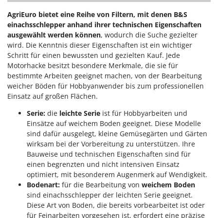
Mowox
AgriEuro bietet eine Reihe von Filtern, mit denen B&S
MTD
einachsschlepper anhand ihrer technischen Eigenschaften
ausgewählt werden können
, wodurch die Suche gezielter
N
wird. Die Kenntnis dieser Eigenschaften ist ein wichtiger
New O.M.R.A.
Schritt für einen bewussten und gezielten Kauf. Jede
Nilfisk
Motorhacke besitzt besondere Merkmale, die sie für
bestimmte Arbeiten geeignet machen, von der Bearbeitung
Ninja
weicher Böden für Hobbyanwender bis zum professionellen
Novatec
Einsatz auf großen Flächen.
Novital
Serie:
die
leichte Serie
ist für Hobbyarbeiten und
NuAir
Einsätze auf weichem Boden geeignet. Diese Modelle
sind dafür ausgelegt, kleine Gemüsegärten und Gärten
NuovaFac
wirksam bei der Vorbereitung zu unterstützen. Ihre
Bauweise und technischen Eigenschaften sind für
O
einen begrenzten und nicht intensiven Einsatz
Officine Savioli
optimiert, mit besonderem Augenmerk auf Wendigkeit.
Oliviero
Bodenart:
für die Bearbeitung von
weichem Boden
Olix
sind einachsschlepper der leichten Serie geeignet.
Diese Art von Boden, die bereits vorbearbeitet ist oder
OMA
für Feinarbeiten vorgesehen ist, erfordert eine präzise