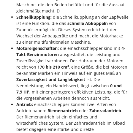
Omas
Maschine, die den Boden belüftet und für die Aussaat
gleichmäßig macht. D
Ompagrill
Schnellkupplung:
die Schnellkupplung an der Zapfwelle
Ooni
ist eine Funktion, die das
schnelle Abkoppeln
von
Zubehör ermöglicht. Dieses System erleichtert den
Oriental Koshin
Wechsel der Anbaugeräte und macht die Motorhacke
Outdoorchef
zu einer multifunktionalen Maschine.
Motoreigenschaften:
die einachsschlepper sind mit
4-
P
Takt-Benzinmotoren
ausgestattet, die Leistung und
Palazzetti
Zuverlässigkeit verbinden. Der Hubraum der Motoren
Palumbo Pavi
reicht von
170 bis 210 cm³
, eine Größe, die bei Motoren
bekannter Marken ein Hinweis auf ein gutes Maß an
Partisani
Zuverlässigkeit und Langlebigkeit
ist. Die
Paterlini
Nennleistung, ein Handelswert, liegt zwischen
0 und
Philips
7.9 HP
, mit einer geringeren effektiven Leistung, die für
die vorgesehenen Arbeiten dennoch ausreicht.
Pramac
Antrieb:
einachsschlepper können zwei Arten von
Prismafood
Antrieb haben:
Riemenantrieb
oder
Zahnradantrieb
.
Der Riemenantrieb ist ein einfaches und
R
wirtschaftliches System. Der Zahnradantrieb im Ölbad
R.G.V.
bietet dagegen eine starke und direkte