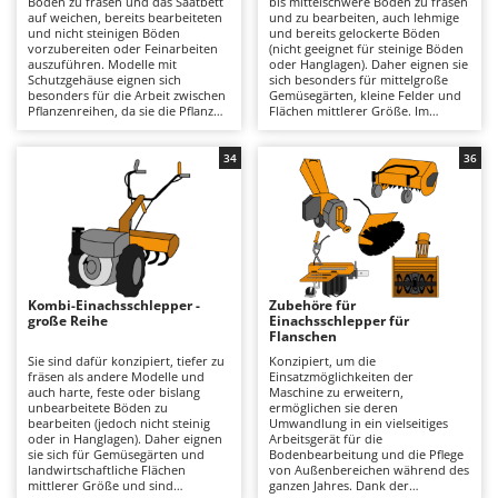
Boden zu fräsen und das Saatbett
bis mittelschwere Böden zu fräsen
Astscheren
Ambrogio Robot
auf weichen, bereits bearbeiteten
und zu bearbeiten, auch lehmige
und nicht steinigen Böden
und bereits gelockerte Böden
Atemschutzgeräte
Annovi Reverberi
vorzubereiten oder Feinarbeiten
(nicht geeignet für steinige Böden
auszuführen. Modelle mit
oder Hanglagen). Daher eignen sie
Schutzgehäuse eignen sich
sich besonders für mittelgroße
Aufroller für Olivennetze
ANTHBOT
besonders für die Arbeit zwischen
Gemüsegärten, kleine Felder und
Pflanzenreihen, da sie die Pflanzen
Flächen mittlerer Größe. Im
Aufschnittmaschinen
Archman
vor den Hackmessern schützen.
Vergleich zur leichten Serie bieten
Daher sind sie ideal für
sie eine kräftigere und
Auslegemulcher für Traktoren
Arco
Gemüsegärten und kleinere
gleichmäßigere Fräsleistung, mit
34
36
Grundstücke. Angetrieben von
besserer Bodenpenetration und
Äxte - Beile und Spalthammer
Ardes
einem 4-Takt-Benzinmotor eignen
höherer Arbeitsleistung. Sie
sie sich für hobbymäßige oder
zeichnen sich durch eine
Argo
semiprofessionelle Einsätze auf
Zahnradübertragung im Ölbad
B
kleineren Flächen sowie für
aus, die robuster ist als
Balkenmäher
Ariete
oberflächliche bis mitteltiefe
Riemenantriebe, sowie durch
Bodenbearbeitung. Die leichte
Getriebe mit 2+1 oder 3+3 Gängen,
Bandsägen
Artus
Bauweise erleichtert das
die eine an die
Manövrieren auch in engen
Bodenbedingungen angepasste
Kombi-Einachsschlepper -
Zubehöre für
Batterieladegeräte - Starthilfegeräte
Bereichen. Die Riemen- oder
Fahrgeschwindigkeit ermöglichen.
Attila
große Reihe
Einachsschlepper für
Zahnradübertragung sowie
Einige Modelle verfügen über eine
Flanschen
Getriebe mit 1+1 oder 2+1 Gängen
Fräse mit Schutzgehäuse, die
Baum- und Astscheren - manuell
Ausonia
sorgen für eine einfache und
speziell für Arbeiten zwischen
Sie sind dafür konzipiert, tiefer zu
Konzipiert, um die
sichere Bedienung. Sie eignen sich
Pflanzenreihen entwickelt wurde
fräsen als andere Modelle und
Einsatzmöglichkeiten der
Baumscheren - pneumatisch
Awelco
besonders für die saisonale
und die Pflanzen vor den
auch harte, feste oder bislang
Maschine zu erweitern,
Vorbereitung von Gemüsegärten,
Hackmessern schützt. Erhältlich
unbearbeitete Böden zu
ermöglichen sie deren
Baumstumpffräsen
sind jedoch nicht für schwere
mit 4-Takt-Benzin- oder
bearbeiten (jedoch nicht steinig
Umwandlung in ein vielseitiges
B
oder dauerhafte Einsätze gedacht.
Dieselmotor, eignen sie sich für
oder in Hanglagen). Daher eignen
Arbeitsgerät für die
Bindezangen - elektrisch
Baesso
Für den Betrieb ist die übliche
Einsätze vom Hobby- bis zum
sie sich für Gemüsegärten und
Bodenbearbeitung und die Pflege
Wartung eines 4-Takt-
professionellen Bereich und für
landwirtschaftliche Flächen
von Außenbereichen während des
Bodenfräsen für Traktor
Bahco
Benzinmotors erforderlich,
Bodenbearbeitung mittlerer Tiefe,
mittlerer Größe und sind
ganzen Jahres. Dank der