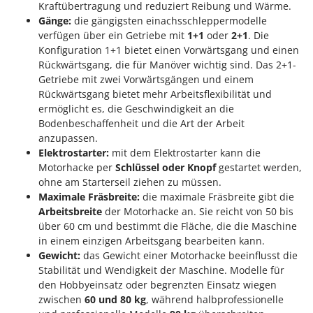
Kraftübertragung und reduziert Reibung und Wärme.
Rato
Gänge:
die gängigsten einachsschleppermodelle
Reber
verfügen über ein Getriebe mit
1+1
oder
2+1
. Die
Redback
Konfiguration 1+1 bietet einen Vorwärtsgang und einen
Rückwärtsgang, die für Manöver wichtig sind. Das 2+1-
Resto Italia
Getriebe mit zwei Vorwärtsgängen und einem
Ribimex
Rückwärtsgang bietet mehr Arbeitsflexibilität und
ermöglicht es, die Geschwindigkeit an die
Ripartrak
Bodenbeschaffenheit und die Art der Arbeit
Ritter
anzupassen.
Elektrostarter:
mit dem Elektrostarter kann die
River Systems
Motorhacke per
Schlüssel oder Knopf
gestartet werden,
Robomow
ohne am Starterseil ziehen zu müssen.
Rossofuoco
Maximale Fräsbreite:
die maximale Fräsbreite gibt die
Arbeitsbreite
der Motorhacke an. Sie reicht von 50 bis
Rover Pompe
über 60 cm und bestimmt die Fläche, die die Maschine
Royal Food
in einem einzigen Arbeitsgang bearbeiten kann.
Gewicht:
das Gewicht einer Motorhacke beeinflusst die
Ryobi
Stabilität und Wendigkeit der Maschine. Modelle für
den Hobbyeinsatz oder begrenzten Einsatz wiegen
S
S.T.P.
zwischen
60 und 80 kg
, während halbprofessionelle