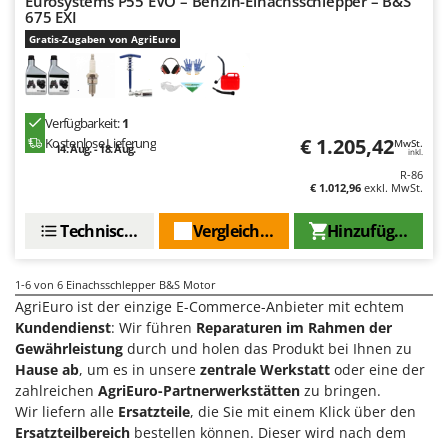
Eurosystems P55 EVO – Benzin-Einachsschlepper – B&S
Sprühgeräte für Pflanzenbehandlung
Infaco
675 EXI
Stäubegeräte für Traktor
Gratis-Zugaben von AgriEuro
Intec
Staubsauger - Elektrobesen
Intex
Iseki
T
Teppichreiniger und Teppichbodenreiniger
Verfügbarkeit:
1
Italyco
€ 1.205,42
Kostenlose Lieferung
MwSt.
Thermische und mechanische Unkrautbrenner
14. Aug. - 18. Aug.
inkl.
ITM
R-86
Tomatenpressen
€ 1.012,96
exkl. MwSt.
J
Tragbare Powerstationen
JOLLY ITALIA
Technische Daten
Vergleichen Sie
Hinzufügen
Traktor-Heckenscheren mit Ausleger
K
KAAZ
U
1-6
von 6 Einachsschlepper B&S Motor
Umfüllpumpen
AgriEuro ist der einzige E-Commerce-Anbieter mit echtem
Karcher
Kundendienst
: Wir führen
Reparaturen im Rahmen der
Umkehrfräsen
Kasco
Gewährleistung
durch und holen das Produkt bei Ihnen zu
Hause ab
, um es in unsere
zentrale Werkstatt
oder eine der
Kemper
V
Vakuumiergeräte
zahlreichen
AgriEuro-Partnerwerkstätten
zu bringen.
Kenwood
Wir liefern alle
Ersatzteile
, die Sie mit einem Klick über den
Vertikutierer
Keter
Ersatzteilbereich
bestellen können. Dieser wird nach dem