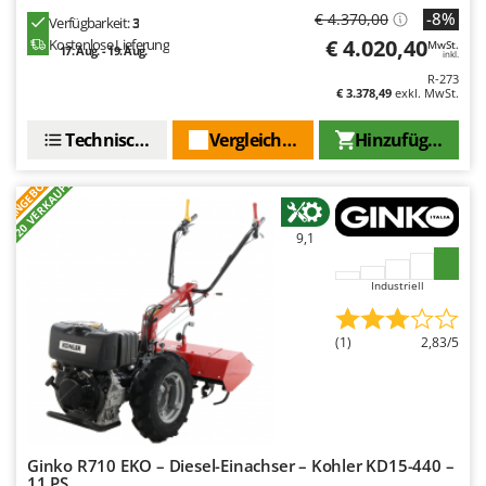
-8%
€ 4.370,00
Verfügbarkeit:
3
€ 4.020,40
Kostenlose Lieferung
MwSt.
17. Aug. - 19. Aug.
inkl.
R-273
€ 3.378,49
exkl. MwSt.
Technische Daten
Vergleichen Sie
Hinzufügen
ANGEBOT
+20 VERKAUFT
9,1
Industriell
(1)
2,83/5
Ginko R710 EKO – Diesel-Einachser – Kohler KD15-440 –
11 PS