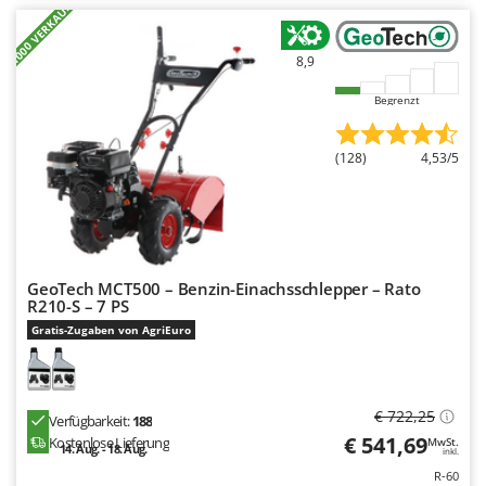
+1000 VERKAUFT
8,9
Begrenzt
(128)
4,53/5
GeoTech MCT500 – Benzin-Einachsschlepper – Rato
R210-S – 7 PS
Gratis-Zugaben von AgriEuro
€ 722,25
Verfügbarkeit:
188
€ 541,69
Kostenlose Lieferung
MwSt.
14. Aug. - 18. Aug.
inkl.
R-60