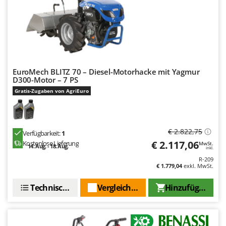
Makita
MAMMAMIA
Marcato
Marina Systems
Master
EuroMech BLITZ 70 – Diesel-Motorhacke mit Yagmur
D300-Motor – 7 PS
Mastercook
Gratis-Zugaben von AgriEuro
McCulloch
MCH
Michelin
€ 2.822,75
Verfügbarkeit:
1
Mille
€ 2.117,06
Kostenlose Lieferung
MwSt.
14. Aug. - 18. Aug.
inkl.
Minox
R-209
€ 1.779,04
exkl. MwSt.
Mockmill
Technische Daten
Vergleichen Sie
Hinzufügen
More than chef
MOSA
MOVA