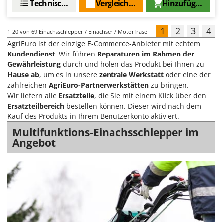
Technische Daten
Vergleichen Sie
Hinzufügen
1
2
3
4
1-20
von 69 Einachsschlepper / Einachser / Motorfräse
AgriEuro ist der einzige E-Commerce-Anbieter mit echtem
Kundendienst
: Wir führen
Reparaturen im Rahmen der
Gewährleistung
durch und holen das Produkt bei Ihnen zu
Hause ab
, um es in unsere
zentrale Werkstatt
oder eine der
zahlreichen
AgriEuro-Partnerwerkstätten
zu bringen.
Wir liefern alle
Ersatzteile
, die Sie mit einem Klick über den
Ersatzteilbereich
bestellen können. Dieser wird nach dem
Kauf des Produkts in Ihrem Benutzerkonto aktiviert.
Multifunktions-Einachsschlepper im
Angebot