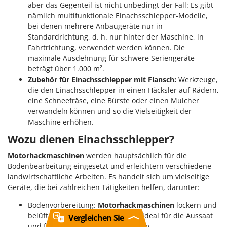
aber das Gegenteil ist nicht unbedingt der Fall: Es gibt
nämlich multifunktionale Einachsschlepper-Modelle,
bei denen mehrere Anbaugeräte nur in
Standardrichtung, d. h. nur hinter der Maschine, in
Fahrtrichtung, verwendet werden können. Die
maximale Ausdehnung für schwere Seriengeräte
beträgt über 1.000 m².
Zubehör für Einachsschlepper mit Flansch:
Werkzeuge,
die den Einachsschlepper in einen Häcksler auf Rädern,
eine Schneefräse, eine Bürste oder einen Mulcher
verwandeln können und so die Vielseitigkeit der
Maschine erhöhen.
Wozu dienen Einachsschlepper?
Motorhackmaschinen
werden hauptsächlich für die
Bodenbearbeitung eingesetzt und erleichtern verschiedene
landwirtschaftliche Arbeiten. Es handelt sich um vielseitige
Geräte, die bei zahlreichen Tätigkeiten helfen, darunter:
Bodenvorbereitung:
Motorhackmaschinen
lockern und
belüften den Boden, machen ihn ideal für die Aussaat
Vergleichen Sie
und fördern das Pflanzenwachstum.