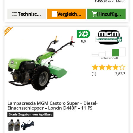
€ 455,20
exkl. MwSt.
Technische Daten
Vergleichen Sie
Hinzufügen
ANGEBOT
8,9
Professionell
(1)
3,83/5
Lampacrescia MGM Castoro Super – Diesel-
Einachsschlepper – Loncin D440F – 11 PS
Gratis-Zugaben von AgriEuro