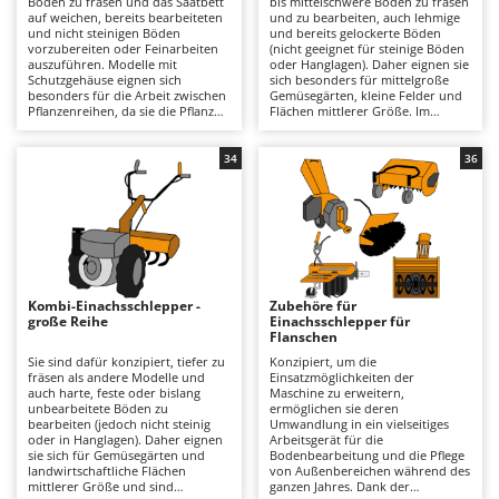
Boden zu fräsen und das Saatbett
bis mittelschwere Böden zu fräsen
Astscheren
Ambrogio Robot
auf weichen, bereits bearbeiteten
und zu bearbeiten, auch lehmige
und nicht steinigen Böden
und bereits gelockerte Böden
Atemschutzgeräte
Annovi Reverberi
vorzubereiten oder Feinarbeiten
(nicht geeignet für steinige Böden
auszuführen. Modelle mit
oder Hanglagen). Daher eignen sie
Schutzgehäuse eignen sich
sich besonders für mittelgroße
Aufroller für Olivennetze
ANTHBOT
besonders für die Arbeit zwischen
Gemüsegärten, kleine Felder und
Pflanzenreihen, da sie die Pflanzen
Flächen mittlerer Größe. Im
Aufschnittmaschinen
Archman
vor den Hackmessern schützen.
Vergleich zur leichten Serie bieten
Daher sind sie ideal für
sie eine kräftigere und
Auslegemulcher für Traktoren
Arco
Gemüsegärten und kleinere
gleichmäßigere Fräsleistung, mit
34
36
Grundstücke. Angetrieben von
besserer Bodenpenetration und
Äxte - Beile und Spalthammer
Ardes
einem 4-Takt-Benzinmotor eignen
höherer Arbeitsleistung. Sie
sie sich für hobbymäßige oder
zeichnen sich durch eine
Argo
semiprofessionelle Einsätze auf
Zahnradübertragung im Ölbad
B
kleineren Flächen sowie für
aus, die robuster ist als
Balkenmäher
Ariete
oberflächliche bis mitteltiefe
Riemenantriebe, sowie durch
Bodenbearbeitung. Die leichte
Getriebe mit 2+1 oder 3+3 Gängen,
Bandsägen
Artus
Bauweise erleichtert das
die eine an die
Manövrieren auch in engen
Bodenbedingungen angepasste
Kombi-Einachsschlepper -
Zubehöre für
Batterieladegeräte - Starthilfegeräte
Bereichen. Die Riemen- oder
Fahrgeschwindigkeit ermöglichen.
Attila
große Reihe
Einachsschlepper für
Zahnradübertragung sowie
Einige Modelle verfügen über eine
Flanschen
Getriebe mit 1+1 oder 2+1 Gängen
Fräse mit Schutzgehäuse, die
Baum- und Astscheren - manuell
Ausonia
sorgen für eine einfache und
speziell für Arbeiten zwischen
Sie sind dafür konzipiert, tiefer zu
Konzipiert, um die
sichere Bedienung. Sie eignen sich
Pflanzenreihen entwickelt wurde
fräsen als andere Modelle und
Einsatzmöglichkeiten der
Baumscheren - pneumatisch
Awelco
besonders für die saisonale
und die Pflanzen vor den
auch harte, feste oder bislang
Maschine zu erweitern,
Vorbereitung von Gemüsegärten,
Hackmessern schützt. Erhältlich
unbearbeitete Böden zu
ermöglichen sie deren
Baumstumpffräsen
sind jedoch nicht für schwere
mit 4-Takt-Benzin- oder
bearbeiten (jedoch nicht steinig
Umwandlung in ein vielseitiges
B
oder dauerhafte Einsätze gedacht.
Dieselmotor, eignen sie sich für
oder in Hanglagen). Daher eignen
Arbeitsgerät für die
Bindezangen - elektrisch
Baesso
Für den Betrieb ist die übliche
Einsätze vom Hobby- bis zum
sie sich für Gemüsegärten und
Bodenbearbeitung und die Pflege
Wartung eines 4-Takt-
professionellen Bereich und für
landwirtschaftliche Flächen
von Außenbereichen während des
Bodenfräsen für Traktor
Bahco
Benzinmotors erforderlich,
Bodenbearbeitung mittlerer Tiefe,
mittlerer Größe und sind
ganzen Jahres. Dank der