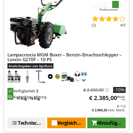
WIDU
Professionell
Wiper EcoRobot
Wolf Garten
(2)
4/5
Wortex
Worx
Y
Lampacrescia MGM Boxer – Benzin-Einachsschlepper –
Yard Force
Loncin G270F – 10 PS
Gratis-Zugaben von AgriEuro
Z
Zanon
Zephir
-10%
€ 2.650,00
ZGrills
Verfügbarkeit:
2
€ 2.385,00
Kostenlose Lieferung
MwSt.
Zodiac
17. Aug. - 19. Aug.
inkl.
R-113
Zomax
€ 2.004,20
exkl. MwSt.
Technische Daten
Vergleichen Sie
Hinzufügen