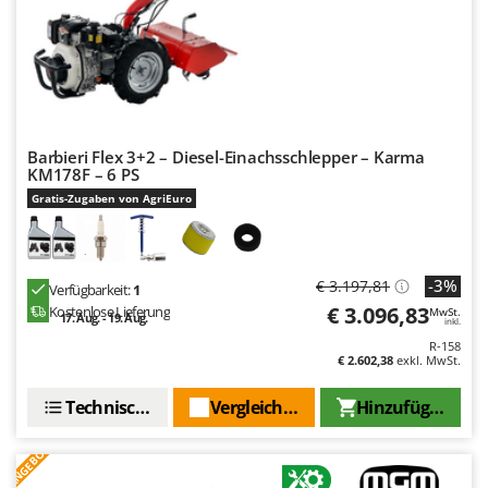
Barbieri Flex 3+2 – Diesel-Einachsschlepper – Karma
KM178F – 6 PS
Gratis-Zugaben von AgriEuro
-3%
€ 3.197,81
Verfügbarkeit:
1
€ 3.096,83
Kostenlose Lieferung
MwSt.
17. Aug. - 19. Aug.
inkl.
R-158
€ 2.602,38
exkl. MwSt.
Technische Daten
Vergleichen Sie
Hinzufügen
ANGEBOT