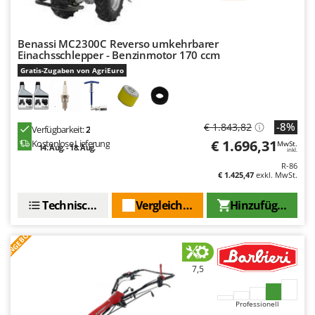
Benassi MC2300C Reverso umkehrbarer
Einachsschlepper - Benzinmotor 170 ccm
Gratis-Zugaben von AgriEuro
-8%
€ 1.843,82
Verfügbarkeit:
2
€ 1.696,31
Kostenlose Lieferung
MwSt.
14. Aug. - 18. Aug.
inkl.
R-86
€ 1.425,47
exkl. MwSt.
Technische Daten
Vergleichen Sie
Hinzufügen
ANGEBOT
7,5
Professionell