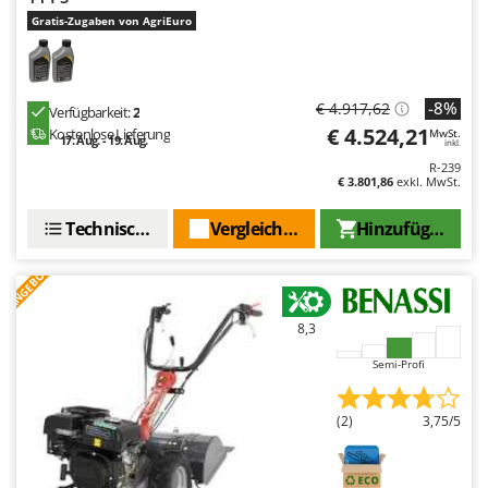
Gratis-Zugaben von AgriEuro
-8%
€ 4.917,62
Verfügbarkeit:
2
€ 4.524,21
Kostenlose Lieferung
MwSt.
17. Aug. - 19. Aug.
inkl.
R-239
€ 3.801,86
exkl. MwSt.
Technische Daten
Vergleichen Sie
Hinzufügen
ANGEBOT
8,3
Semi-Profi
(2)
3,75/5