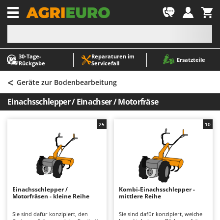
-1
30‑Tage-
Reparaturen im
A
A
Ersatzteile
Rückgabe
Servicefall
Abbeermaschinen - Traubenmühlen
ABAC
<
Abfüllgeräte
AgriEuro Premium
Geräte zur Bodenbearbeitung
Akku Gartenscheren
AgriEuro TOP-LINE
Einachsschlepper / Einachser / Motorfräse
Akku Gras- und Strauchscheren
AGT
Akku-Stichsägen
Aima
25
10
Allzwecktransporter - Motorschubkarren
Airmec
Alu-Teleskopleitern
AL-KO
Anbaubagger Heckbagger für Traktoren
ALA 2000
Arbeitsschutzkleidung
Alce
Einachsschlepper /
Kombi-Einachsschlepper -
Motorfräsen - kleine Reihe
mittlere Reihe
Aschesauger
Alpina
Astkettensägen - Hochentaster
Ama
Sie sind dafür konzipiert, den
Sie sind dafür konzipiert, weiche