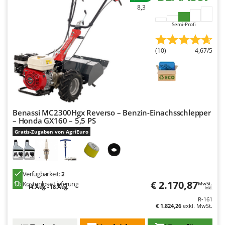
Mowox
8,3
MTD
Semi-Profi
N
New O.M.R.A.
(10)
4,67/5
Nilfisk
Ninja
Novatec
Novital
Benassi MC2300Hgx Reverso – Benzin-Einachsschlepper
– Honda GX160 – 5,5 PS
NuAir
Gratis-Zugaben von AgriEuro
NuovaFac
O
Officine Savioli
Verfügbarkeit:
2
€ 2.170,87
Kostenlose Lieferung
MwSt.
Oliviero
14. Aug. - 18. Aug.
inkl.
Olix
R-161
€ 1.824,26
exkl. MwSt.
OMA