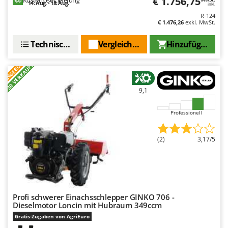
€ 1.756,75
14. Aug. - 18. Aug.
Rato
inkl.
R-124
Reber
€ 1.476,26
exkl. MwSt.
Redback
Technische Daten
Vergleichen Sie
Hinzufügen
Resto Italia
ANGEBOT
Ribimex
+30 VERKAUFT
Ripartrak
9,1
Ritter
River Systems
Professionell
Robomow
(2)
3,17/5
Rossofuoco
Rover Pompe
Royal Food
Ryobi
Profi schwerer Einachsschlepper GINKO 706 -
Dieselmotor Loncin mit Hubraum 349ccm
S
S.T.P.
Gratis-Zugaben von AgriEuro