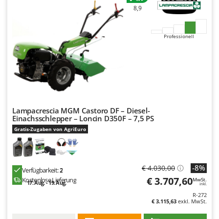
8,9
Professionell
Lampacrescia MGM Castoro DF – Diesel-
Einachsschlepper – Loncin D350F – 7,5 PS
Gratis-Zugaben von AgriEuro
-8%
€ 4.030,00
Verfügbarkeit:
2
€ 3.707,60
Kostenlose Lieferung
MwSt.
17. Aug. - 19. Aug.
inkl.
R-272
€ 3.115,63
exkl. MwSt.