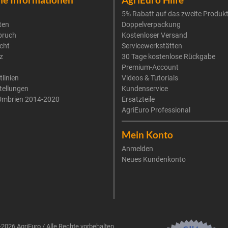
5% Rabatt auf das zweite Produk
ten
Doppelverpackung
pruch
Kostenloser Versand
cht
Servicewerkstätten
z
30 Tage kostenlose Rückgabe
Premium-Account
tlinien
Videos & Tutorials
tellungen
Kundenservice
Umbrien 2014-2020
Ersatzteile
AgriEuro Professional
Mein Konto
Anmelden
Neues Kundenkonto
2026 AgriEuro / Alle Rechte vorbehalten