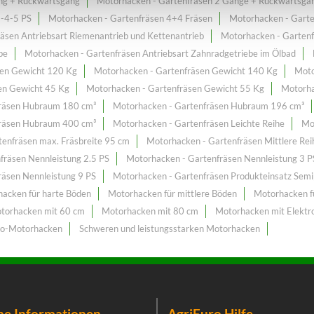
ng + Rückwärtsgang
Motorhacken - Gartenfräsen 2 Gänge + Rückwärtsga
3-4-5 PS
Motorhacken - Gartenfräsen 4+4 Fräsen
Motorhacken - Gart
äsen Antriebsart Riemenantrieb und Kettenantrieb
Motorhacken - Gartenf
be
Motorhacken - Gartenfräsen Antriebsart Zahnradgetriebe im Ölbad
sen Gewicht 120 Kg
Motorhacken - Gartenfräsen Gewicht 140 Kg
Moto
en Gewicht 45 Kg
Motorhacken - Gartenfräsen Gewicht 55 Kg
Motorha
fräsen Hubraum 180 cm³
Motorhacken - Gartenfräsen Hubraum 196 cm³
fräsen Hubraum 400 cm³
Motorhacken - Gartenfräsen Leichte Reihe
Mo
enfräsen max. Fräsbreite 95 cm
Motorhacken - Gartenfräsen Mittlere Rei
fräsen Nennleistung 2.5 PS
Motorhacken - Gartenfräsen Nennleistung 3 P
räsen Nennleistung 9 PS
Motorhacken - Gartenfräsen Produkteinsatz Semip
acken für harte Böden
Motorhacken für mittlere Böden
Motorhacken f
torhacken mit 60 cm
Motorhacken mit 80 cm
Motorhacken mit Elektr
to-Motorhacken
Schweren und leistungsstarken Motorhacken
he Informationen
AgriEuro Hilfe