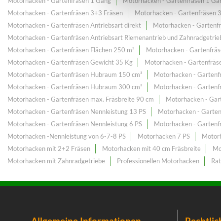
Motorhacken - Gartenfräsen 1 Gang
Motorhacken - Gartenfräsen 1 Ga
Motorhacken - Gartenfräsen 3+3 Fräsen
Motorhacken - Gartenfräsen 
Motorhacken - Gartenfräsen Antriebsart direkt
Motorhacken - Gartenfr
Motorhacken - Gartenfräsen Antriebsart Riemenantrieb und Zahnradgetrie
Motorhacken - Gartenfräsen Flächen 250 m²
Motorhacken - Gartenfrä
Motorhacken - Gartenfräsen Gewicht 35 Kg
Motorhacken - Gartenfräs
Motorhacken - Gartenfräsen Hubraum 150 cm³
Motorhacken - Garten
Motorhacken - Gartenfräsen Hubraum 300 cm³
Motorhacken - Garten
Motorhacken - Gartenfräsen max. Fräsbreite 90 cm
Motorhacken - Gart
Motorhacken - Gartenfräsen Nennleistung 13 PS
Motorhacken - Garten
Motorhacken - Gartenfräsen Nennleistung 6 PS
Motorhacken - Gartenf
Motorhacken -Nennleistung von 6-7-8 PS
Motorhacken 7 PS
Motorh
Motorhacken mit 2+2 Fräsen
Motorhacken mit 40 cm Fräsbreite
Mo
Motorhacken mit Zahnradgetriebe
Professionellen Motorhacken
Ra
Allgemeine Informationen
Rechtlic