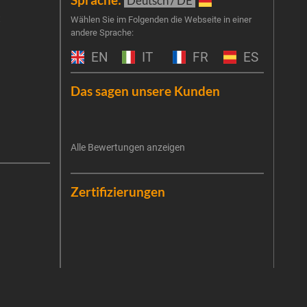
Deutsch / DE
t
Melde
Wählen Sie im Folgenden die Webseite in einer
andere Sprache:
an un
Prog
EN
IT
FR
ES
um Ge
Haus
Das sagen unsere Kunden
exkl
E-Mai
Alle Bewertungen anzeigen
Es ist
Die V
erneu
Date
Die E
Zertifizierungen
Zukun
priva