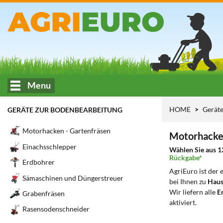
Menu
HOME
Gerät
GERÄTE ZUR BODENBEARBEITUNG
Motorhacken - Gartenfräsen
Motorhacken
Einachsschlepper
Wählen Sie aus 1
Rückgabe*
Erdbohrer
AgriEuro ist der
Sämaschinen und Düngerstreuer
bei Ihnen zu
Haus
Wir liefern alle
Er
Grabenfräsen
aktiviert.
Rasensodenschneider