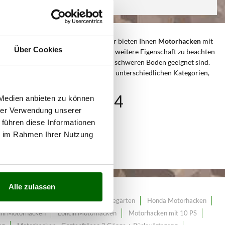
zu machen ist die Versorgungsart: wir bieten Ihnen
Motorhacken
mit
Über Cookies
lt: kleine, mittlere und große. Eine weitere Eigenschaft zu beachten
und weil sie auch für die harten und schweren Böden geeignet sind.
odenhacken
ideal gemeint. Neben den unterschiedlichen Kategorien,
weiter.
ahl von über 124
 Medien anbieten zu können
hrer Verwendung unserer
 führen diese Informationen
ie im Rahmen Ihrer Nutzung
Alle zulassen
Hobby-Motorhacken für kleine Gemüsegärten
Honda Motorhacken
ini Motorhacken
Loncin Motorhacken
Motorhacken mit 10 PS