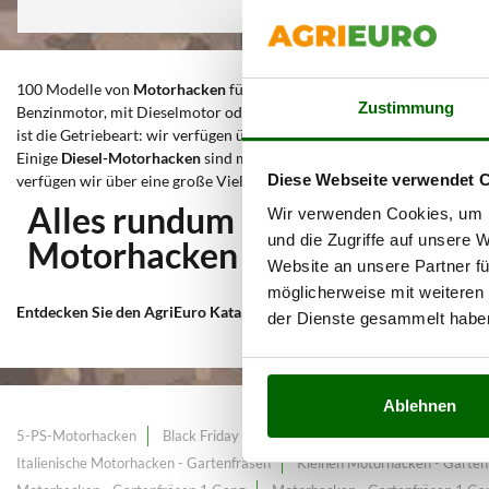
100 Modelle von
Motorhacken
für jede Anwendung und jeden Preis. I
Zustimmung
Benzinmotor, mit Dieselmotor oder Elektro-Bodenhacken an. Die
Mot
ist die Getriebeart: wir verfügen über Maschinen mit Riemenantrieb s
Einige
Diesel-Motorhacken
sind mit einem nützlichen Elektroantrieb 
Diese Webseite verwendet 
verfügen wir über eine große Vielzahl von Marken: Meccanica Benassi,
Alles rundum Geräte zur Bod
Wir verwenden Cookies, um I
und die Zugriffe auf unsere 
Motorhacken - Gartenfräsen
Website an unsere Partner fü
möglicherweise mit weiteren
Entdecken Sie den AgriEuro Katalog 2026
für
Motorhacken - Gartenf
der Dienste gesammelt habe
Ablehnen
5-PS-Motorhacken
Black Friday Motorhacken
Black Summer Days 
Italienische Motorhacken - Gartenfräsen
Kleinen Motorhacken - Gartenf