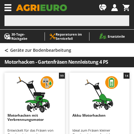
-1
30‑Tage-
Reparaturen im
A
A
Ersatzteile
Rückgabe
Servicefall
Abbeermaschinen - Traubenmühlen
ABAC
<
Abfüllgeräte
AgriEuro Premium
Geräte zur Bodenbearbeitung
Akku Gartenscheren
AgriEuro TOP-LINE
Motorhacken - Gartenfräsen Nennleistung 4 PS
Akku Gras- und Strauchscheren
AGT
Akku-Stichsägen
Aima
99
14
Allzwecktransporter - Motorschubkarren
Airmec
Alu-Teleskopleitern
AL-KO
Anbaubagger Heckbagger für Traktoren
ALA 2000
Arbeitsschutzkleidung
Alce
Motorhacken mit
Akku Motorhacken
Verbrennungsmotor
Aschesauger
Alpina
Astkettensägen - Hochentaster
Ama
Entwickelt für das Fräsen von
Ideal zum Fräsen kleiner