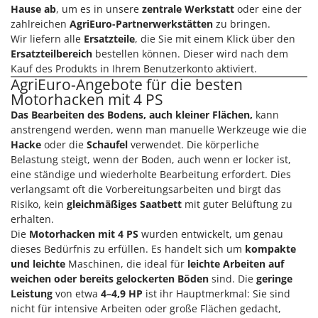
WIDU
Hause ab
, um es in unsere
zentrale Werkstatt
oder eine der
zahlreichen
AgriEuro-Partnerwerkstätten
zu bringen.
Wiper EcoRobot
Wir liefern alle
Ersatzteile
, die Sie mit einem Klick über den
Wolf Garten
Ersatzteilbereich
bestellen können. Dieser wird nach dem
Kauf des Produkts in Ihrem Benutzerkonto aktiviert.
Wortex
AgriEuro-Angebote für die besten
Worx
Motorhacken mit 4 PS
Das Bearbeiten des Bodens, auch kleiner Flächen,
kann
Y
anstrengend werden, wenn man manuelle Werkzeuge wie die
Yard Force
Hacke
oder die
Schaufel
verwendet. Die körperliche
Belastung steigt, wenn der Boden, auch wenn er locker ist,
Z
Zanon
eine ständige und wiederholte Bearbeitung erfordert. Dies
verlangsamt oft die Vorbereitungsarbeiten und birgt das
Zephir
Risiko, kein
gleichmäßiges Saatbett
mit guter Belüftung zu
ZGrills
erhalten.
Die
Motorhacken mit 4 PS
wurden entwickelt, um genau
Zodiac
dieses Bedürfnis zu erfüllen. Es handelt sich um
kompakte
Zomax
und leichte
Maschinen, die ideal für
leichte Arbeiten auf
weichen oder bereits gelockerten Böden
sind. Die
geringe
Leistung
von etwa
4–4,9 HP
ist ihr Hauptmerkmal: Sie sind
nicht für intensive Arbeiten oder große Flächen gedacht,