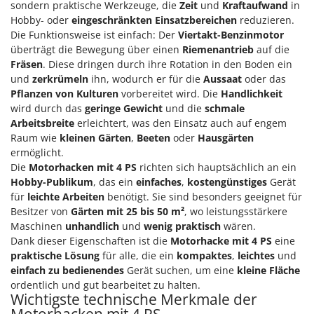
sondern praktische Werkzeuge, die
Zeit
und
Kraftaufwand
in
Hobby- oder
eingeschränkten Einsatzbereichen
reduzieren.
Die Funktionsweise ist einfach: Der
Viertakt-Benzinmotor
überträgt die Bewegung über einen
Riemenantrieb
auf die
Fräsen
. Diese dringen durch ihre Rotation in den Boden ein
und
zerkrümeln
ihn, wodurch er für die
Aussaat
oder das
Pflanzen von Kulturen
vorbereitet wird. Die
Handlichkeit
wird durch das
geringe Gewicht
und die
schmale
Arbeitsbreite
erleichtert, was den Einsatz auch auf engem
Raum wie
kleinen Gärten
,
Beeten
oder
Hausgärten
ermöglicht.
Die
Motorhacken mit 4 PS
richten sich hauptsächlich an ein
Hobby-Publikum
, das ein
einfaches
,
kostengünstiges
Gerät
für
leichte Arbeiten
benötigt. Sie sind besonders geeignet für
Besitzer von
Gärten mit 25 bis 50 m²
, wo leistungsstärkere
Maschinen
unhandlich
und
wenig praktisch
wären.
Dank dieser Eigenschaften ist die
Motorhacke mit 4 PS
eine
praktische Lösung
für alle, die ein
kompaktes
,
leichtes
und
einfach zu bedienendes
Gerät suchen, um eine
kleine Fläche
ordentlich und gut bearbeitet zu halten.
Wichtigste technische Merkmale der
Motorhacken mit 4 PS