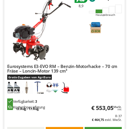
Mowox
8,9
MTD
Hausgebrauch
N
New O.M.R.A.
Nilfisk
Ninja
Novatec
Novital
Eurosystems E3-EVO RM – Benzin-Motorhacke – 70 cm
Fräse – Loncin-Motor 139 cm³
NuAir
Gratis-Zugaben von AgriEuro
NuovaFac
O
Officine Savioli
Verfügbarkeit:
3
Oliviero
€ 553,05
Kostenlose Lieferung
MwSt.
13. Aug. - 17. Aug.
inkl.
Olix
R-37
€ 464,75
exkl. MwSt.
OMA