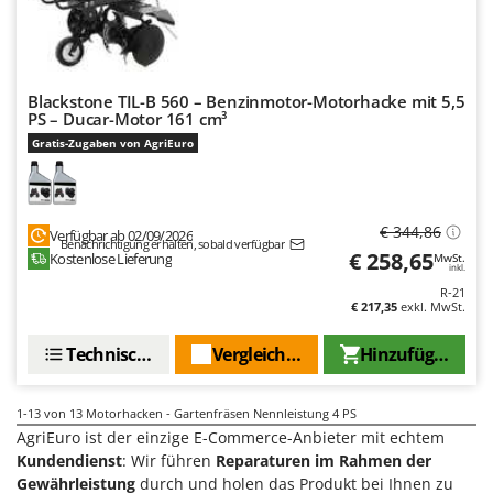
Tornado
Tre Spade
Trev - Abrek - TecnoVIR
Blackstone TIL-B 560 – Benzinmotor-Motorhacke mit 5,5
Trotec
PS – Ducar-Motor 161 cm³
Troy-Bilt
Gratis-Zugaben von AgriEuro
U
Udor
€ 344,86
Verfügbar ab 02/09/2026
Unger
Benachrichtigung erhalten, sobald verfügbar
€ 258,65
Kostenlose Lieferung
MwSt.
inkl.
V
R-21
Verdemax
€ 217,35
exkl. MwSt.
Vesco
Technische Daten
Vergleichen Sie
Hinzufügen
Volpi
1-13
von 13 Motorhacken - Gartenfräsen Nennleistung 4 PS
W
Waldner
AgriEuro ist der einzige E-Commerce-Anbieter mit echtem
Kundendienst
: Wir führen
Reparaturen im Rahmen der
Weber
Gewährleistung
durch und holen das Produkt bei Ihnen zu