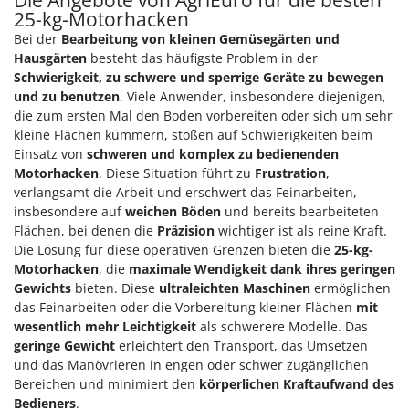
Die Angebote von AgriEuro für die besten
25-kg-Motorhacken
Bei der
Bearbeitung von kleinen Gemüsegärten und
Hausgärten
besteht das häufigste Problem in der
Schwierigkeit, zu schwere und sperrige Geräte zu bewegen
und zu benutzen
. Viele Anwender, insbesondere diejenigen,
die zum ersten Mal den Boden vorbereiten oder sich um sehr
kleine Flächen kümmern, stoßen auf Schwierigkeiten beim
Einsatz von
schweren und komplex zu bedienenden
Motorhacken
. Diese Situation führt zu
Frustration
,
verlangsamt die Arbeit und erschwert das Feinarbeiten,
insbesondere auf
weichen Böden
und bereits bearbeiteten
Flächen, bei denen die
Präzision
wichtiger ist als reine Kraft.
Die Lösung für diese operativen Grenzen bieten die
25-kg-
Motorhacken
, die
maximale Wendigkeit dank ihres geringen
Gewichts
bieten. Diese
ultraleichten Maschinen
ermöglichen
das Feinarbeiten oder die Vorbereitung kleiner Flächen
mit
wesentlich mehr Leichtigkeit
als schwerere Modelle. Das
geringe Gewicht
erleichtert den Transport, das Umsetzen
und das Manövrieren in engen oder schwer zugänglichen
Bereichen und minimiert den
körperlichen Kraftaufwand des
Bedieners
.