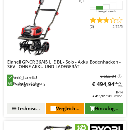
8,1
WIDU
Wiper EcoRobot
Hausgebrauch
Wolf Garten
(2)
2,75/5
Wortex
Worx
Y
Yard Force
Einhell GP-CR 36/45 Li E BL - Solo - Akku Bodenhacken -
36V - OHNE AKKU UND LADEGERÄT
Z
Zanon
€ 562,94
Verfügbarkeit:
8
Zephir
€ 494,94
Kostenlose Lieferung
MwSt.
13. Aug. - 17. Aug.
inkl.
ZGrills
R-14
Zodiac
€ 415,92
exkl. MwSt.
Zomax
Technische Daten
Vergleichen Sie
Hinzufügen