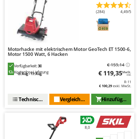
Rato
Reber
(284)
4,49/5
Redback
Resto Italia
Ribimex
Motorhacke mit elektrischem Motor GeoTech ET 1500-6,
Ripartrak
Motor 1500 Watt, 6 Hacken
Ritter
€ 159,14
Verfügbarkeit:
30
River Systems
€ 119,35
Kostenlose Lieferung
MwSt.
13. Aug. - 17. Aug.
inkl.
Robomow
R-11
€ 100,29
exkl. MwSt.
Rossofuoco
Rover Pompe
Technische Daten
Vergleichen Sie
Hinzufügen
Royal Food
Ryobi
8,0
S
S.T.P.