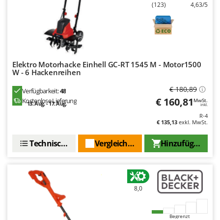
(123)
4,63/5
Mowox
MTD
N
New O.M.R.A.
Elektro Motorhacke Einhell GC-RT 1545 M - Motor1500
Nilfisk
W - 6 Hackenreihen
Ninja
€ 180,89
Verfügbarkeit:
48
Novatec
€ 160,81
Kostenlose Lieferung
MwSt.
13. Aug. - 17. Aug.
inkl.
Novital
R-4
NuAir
€ 135,13
exkl. MwSt.
NuovaFac
Technische Daten
Vergleichen Sie
Hinzufügen
O
Officine Savioli
Oliviero
8,0
Olix
OMA
Begrenzt