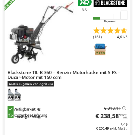
+1000 VERKAUFT
8,0
Begrenzt
(161)
4,61/5
Blackstone TIL-B 360 – Benzin-Motorhacke mit 5 PS –
Ducar-Motor mit 150 ccm
Gratis-Zugaben von AgriEuro
€ 318,11
Verfügbarkeit:
42
€ 238,58
Kostenlose Lieferung
MwSt.
14. Aug. - 18. Aug.
inkl.
R-19
€ 200,49
exkl. MwSt.