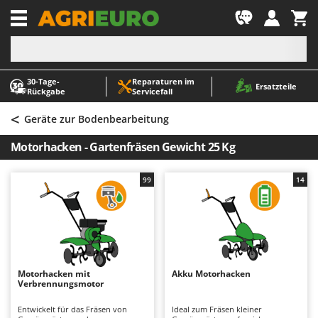
-1
30‑Tage-
Reparaturen im
A
A
Ersatzteile
Rückgabe
Servicefall
Abbeermaschinen - Traubenmühlen
ABAC
<
Abfüllgeräte
AgriEuro Premium
Geräte zur Bodenbearbeitung
Akku Gartenscheren
AgriEuro TOP-LINE
Motorhacken - Gartenfräsen Gewicht 25 Kg
Akku Gras- und Strauchscheren
AGT
Akku-Stichsägen
Aima
99
14
Allzwecktransporter - Motorschubkarren
Airmec
Alu-Teleskopleitern
AL-KO
Anbaubagger Heckbagger für Traktoren
ALA 2000
Arbeitsschutzkleidung
Alce
Motorhacken mit
Akku Motorhacken
Verbrennungsmotor
Aschesauger
Alpina
Astkettensägen - Hochentaster
Ama
Entwickelt für das Fräsen von
Ideal zum Fräsen kleiner