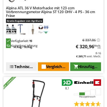
Makita
Alpina ATL 36 V Motorhacke mit 123 ccm
MAMMAMIA
Verbrennungsmotor Alpina ST 120 OHV - 4 PS - 36 cm
Fräse
Marcato
Gratis-Zugaben von AgriEuro
Marina Systems
Master
Mastercook
€ 337,86
Verfügbarkeit:
19
€ 320,96
McCulloch
Kostenlose Lieferung
MwSt.
14. Aug. - 18. Aug.
inkl.
MCH
R-16
€ 269,71
exkl. MwSt.
Michelin
Technische Daten
Vergleichen Sie
Hinzufügen
Mille
Minox
+600 VERKAUFT
Mockmill
More than chef
8,1
MOSA
Hausgebrauch
MOVA