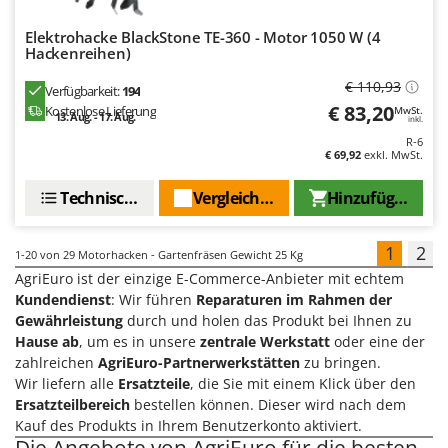
Elektrohacke BlackStone TE-360 - Motor 1050 W (4
Hackenreihen)
€ 110,93
Verfügbarkeit:
194
€ 83,20
Kostenlose Lieferung
MwSt.
13. Aug. - 17. Aug.
inkl.
R-6
€ 69,92
exkl. MwSt.
Technische Daten
Vergleichen Sie
Hinzufügen
1
2
1-20
von 29 Motorhacken - Gartenfräsen Gewicht 25 Kg
AgriEuro ist der einzige E-Commerce-Anbieter mit echtem
Kundendienst
: Wir führen
Reparaturen im Rahmen der
Gewährleistung
durch und holen das Produkt bei Ihnen zu
Hause ab
, um es in unsere
zentrale Werkstatt
oder eine der
zahlreichen
AgriEuro-Partnerwerkstätten
zu bringen.
Wir liefern alle
Ersatzteile
, die Sie mit einem Klick über den
Ersatzteilbereich
bestellen können. Dieser wird nach dem
Kauf des Produkts in Ihrem Benutzerkonto aktiviert.