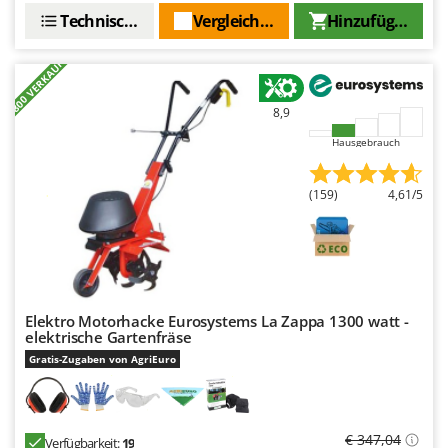
Technische Daten
Vergleichen Sie
Hinzufügen
+800 VERKAUFT
8,9
Hausgebrauch
(159)
4,61/5
Elektro Motorhacke Eurosystems La Zappa 1300 watt -
elektrische Gartenfräse
Gratis-Zugaben von AgriEuro
€ 347,04
Verfügbarkeit:
19