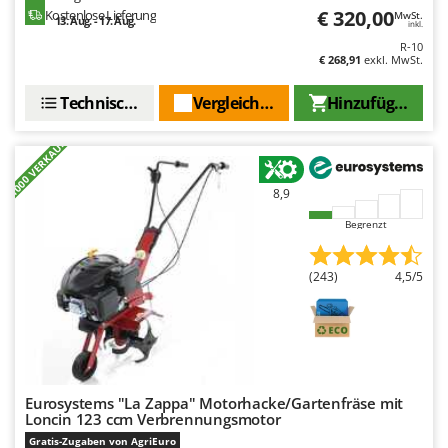
€ 320,00
Kostenlose Lieferung
MwSt.
13. Aug. - 17. Aug.
inkl.
R-10
€ 268,91
exkl. MwSt.
Technische Daten
Vergleichen Sie
Hinzufügen
+1000 VERKAUFT
8,9
Begrenzt
(243)
4,5/5
Eurosystems "La Zappa" Motorhacke/Gartenfräse mit
Loncin 123 ccm Verbrennungsmotor
Gratis-Zugaben von AgriEuro