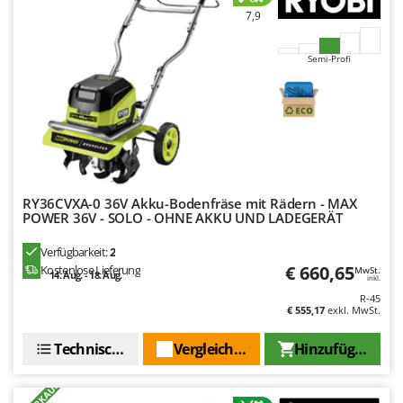
7,9
Semi-Profi
RY36CVXA-0 36V Akku-Bodenfräse mit Rädern - MAX
POWER 36V - SOLO - OHNE AKKU UND LADEGERÄT
Verfügbarkeit:
2
€ 660,65
Kostenlose Lieferung
MwSt.
14. Aug. - 18. Aug.
inkl.
R-45
€ 555,17
exkl. MwSt.
Technische Daten
Vergleichen Sie
Hinzufügen