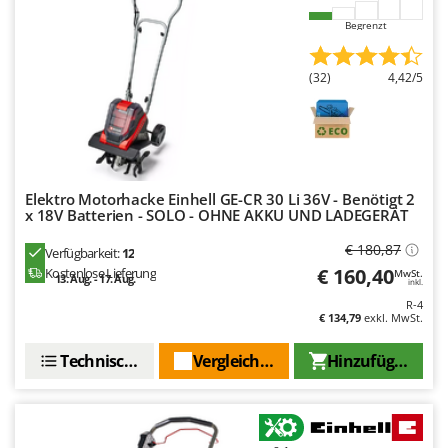
Tornado
Begrenzt
Tre Spade
Trev - Abrek - TecnoVIR
(32)
4,42/5
Trotec
Troy-Bilt
U
Udor
Elektro Motorhacke Einhell GE-CR 30 Li 36V - Benötigt 2
x 18V Batterien - SOLO - OHNE AKKU UND LADEGERÄT
Unger
€ 180,87
Verfügbarkeit:
12
V
€ 160,40
Kostenlose Lieferung
MwSt.
Verdemax
13. Aug. - 17. Aug.
inkl.
R-4
Vesco
€ 134,79
exkl. MwSt.
Volpi
Technische Daten
Vergleichen Sie
Hinzufügen
W
Waldner
Weber