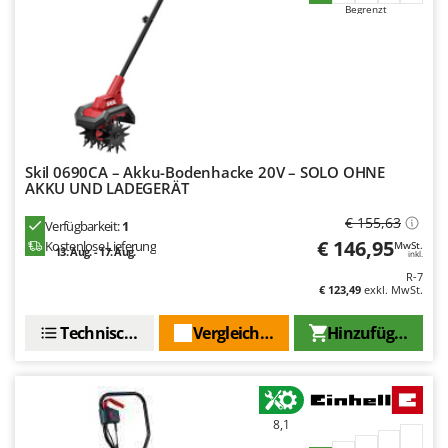
Santos
Begrenzt
Sbaraglia
Schnitzer
Seven Italy
Shark
Shindaiwa
Skil 0690CA – Akku-Bodenhacke 20V – SOLO OHNE
AKKU UND LADEGERÄT
Silky
Simatech
€ 155,63
Verfügbarkeit:
1
€ 146,95
Kostenlose Lieferung
MwSt.
Sirman
13. Aug. - 17. Aug.
inkl.
Skil
R-7
€ 123,49
exkl. MwSt.
Smartwood
Technische Daten
Vergleichen Sie
Hinzufügen
Smeg
Snapper
Solidur
8,1
Spice Electronics