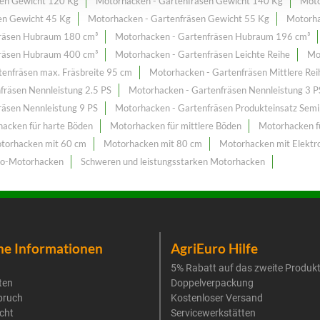
sen Gewicht 120 Kg
Motorhacken - Gartenfräsen Gewicht 140 Kg
Moto
en Gewicht 45 Kg
Motorhacken - Gartenfräsen Gewicht 55 Kg
Motorha
fräsen Hubraum 180 cm³
Motorhacken - Gartenfräsen Hubraum 196 cm³
fräsen Hubraum 400 cm³
Motorhacken - Gartenfräsen Leichte Reihe
Mo
enfräsen max. Fräsbreite 95 cm
Motorhacken - Gartenfräsen Mittlere Rei
fräsen Nennleistung 2.5 PS
Motorhacken - Gartenfräsen Nennleistung 3 P
räsen Nennleistung 9 PS
Motorhacken - Gartenfräsen Produkteinsatz Semip
acken für harte Böden
Motorhacken für mittlere Böden
Motorhacken f
torhacken mit 60 cm
Motorhacken mit 80 cm
Motorhacken mit Elektr
to-Motorhacken
Schweren und leistungsstarken Motorhacken
he Informationen
AgriEuro Hilfe
5% Rabatt auf das zweite Produk
ten
Doppelverpackung
pruch
Kostenloser Versand
cht
Servicewerkstätten