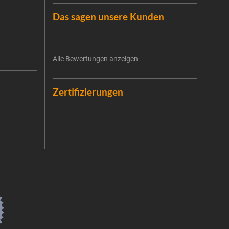
Haus
Das sagen unsere Kunden
exkl
E-Mai
Alle Bewertungen anzeigen
Es ist
Die V
erneu
Date
Die E
Zertifizierungen
Zukun
priva