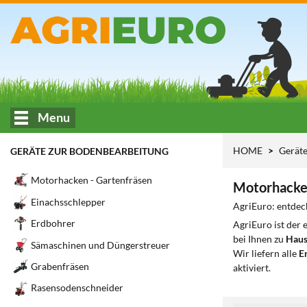
Menu
HOME
Gerät
GERÄTE ZUR BODENBEARBEITUNG
Motorhacken - Gartenfräsen
Motorhacken
Einachsschlepper
AgriEuro: entdec
Erdbohrer
AgriEuro ist der
bei Ihnen zu
Haus
Sämaschinen und Düngerstreuer
Wir liefern alle
Er
Grabenfräsen
aktiviert.
Rasensodenschneider