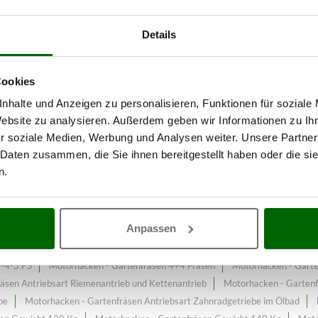
Details
enbearbeitung
Eine Produktausw
Cookies
 Schwere Reihe
zum BestPreis.
nhalte und Anzeigen zu personalisieren, Funktionen für soziale
Website zu analysieren. Außerdem geben wir Informationen zu I
räsen Schwere Reihe
, der laufend erweitert und aktualisiert wird
r soziale Medien, Werbung und Analysen weiter. Unsere Partner
 Daten zusammen, die Sie ihnen bereitgestellt haben oder die s
n.
Motorhacken
Briggs & Stratton Motorhacken
GeoTech Motorhacken
Anpassen
räsen Kleine Reihe
Kleinen und leichten Motorhacken
Kohler-Lombard
ng + Rückwärtsgang
Motorhacken - Gartenfräsen 2 Gänge + Rückwärtsga
3-4-5 PS
Motorhacken - Gartenfräsen 4+4 Fräsen
Motorhacken - Gart
äsen Antriebsart Riemenantrieb und Kettenantrieb
Motorhacken - Gartenf
be
Motorhacken - Gartenfräsen Antriebsart Zahnradgetriebe im Ölbad