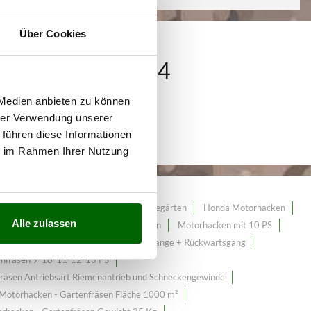
Über Cookies
ahl von über 124
 Medien anbieten zu können
hrer Verwendung unserer
 führen diese Informationen
ie im Rahmen Ihrer Nutzung
Hobby-Motorhacken für kleine Gemüsegärten
Honda Motorhacken
Alle zulassen
ini Motorhacken
Loncin Motorhacken
Motorhacken mit 10 PS
ng
Motorhacken - Gartenfräsen 3 Gänge + Rückwärtsgang
enfräsen 9-10-11-12-13 PS
räsen Antriebsart Riemenantrieb und Schneckengewinde
Motorhacken - Gartenfräsen Fläche 1000 m²