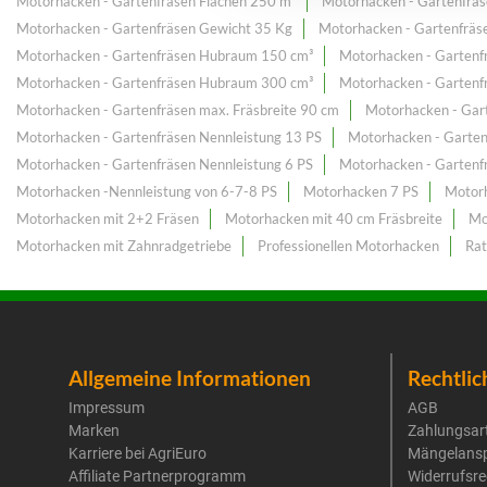
Motorhacken - Gartenfräsen Flächen 250 m²
Motorhacken - Gartenfrä
Motorhacken - Gartenfräsen Gewicht 35 Kg
Motorhacken - Gartenfräs
Motorhacken - Gartenfräsen Hubraum 150 cm³
Motorhacken - Garten
Motorhacken - Gartenfräsen Hubraum 300 cm³
Motorhacken - Garten
Motorhacken - Gartenfräsen max. Fräsbreite 90 cm
Motorhacken - Gart
Motorhacken - Gartenfräsen Nennleistung 13 PS
Motorhacken - Garten
Motorhacken - Gartenfräsen Nennleistung 6 PS
Motorhacken - Gartenf
Motorhacken -Nennleistung von 6-7-8 PS
Motorhacken 7 PS
Motorh
Motorhacken mit 2+2 Fräsen
Motorhacken mit 40 cm Fräsbreite
Mo
Motorhacken mit Zahnradgetriebe
Professionellen Motorhacken
Ra
Allgemeine Informationen
Rechtlic
Impressum
AGB
Marken
Zahlungsar
Karriere bei AgriEuro
Mängelans
Affiliate Partnerprogramm
Widerrufsre