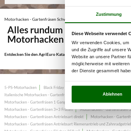
Zustimmung
Motorhacken - Gartenfräsen Schwere Reihe
Alles rundum Geräte zur Bod
Diese Webseite verwendet 
Motorhacken - Gartenfräsen
Wir verwenden Cookies, um I
und die Zugriffe auf unsere 
Entdecken Sie den AgriEuro Katalog 2026
für
Motorhacken - Gartenf
Website an unsere Partner fü
möglicherweise mit weiteren
der Dienste gesammelt habe
5-PS-Motorhacken
Black Friday Motorhacken
Black Summer Days 
Ablehnen
Italienische Motorhacken - Gartenfräsen
Kleinen Motorhacken - Gartenf
Motorhacken - Gartenfräsen 1 Gang
Motorhacken - Gartenfräsen 1 Ga
Motorhacken - Gartenfräsen 3+3 Fräsen
Motorhacken - Gartenfräsen 
Motorhacken - Gartenfräsen Antriebsart direkt
Motorhacken - Gartenfr
Motorhacken - Gartenfräsen Antriebsart Riemenantrieb und Zahnradgetrie