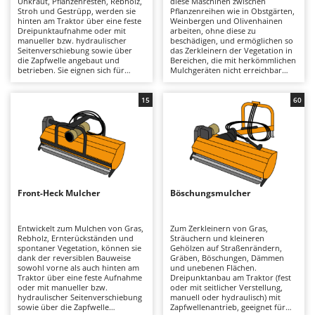
Unkraut, Pflanzenresten, Rebholz,
diese Maschinen zwischen
Astscheren
Ambrogio Robot
Stroh und Gestrüpp, werden sie
Pflanzenreihen wie in Obstgärten,
hinten am Traktor über eine feste
Weinbergen und Olivenhainen
Atemschutzgeräte
Annovi Reverberi
Dreipunktaufnahme oder mit
arbeiten, ohne diese zu
manueller bzw. hydraulischer
beschädigen, und ermöglichen so
Seitenverschiebung sowie über
das Zerkleinern der Vegetation in
Aufroller für Olivennetze
ANTHBOT
die Zapfwelle angebaut und
Bereichen, die mit herkömmlichen
betrieben. Sie eignen sich für
Mulchgeräten nicht erreichbar
Aufschnittmaschinen
Archman
Einsätze vom Hobby- bis zum
sind. Sie sind für das Zerkleinern
professionellen Bereich auf
von Gras, Rebholz und Wildwuchs
Auslegemulcher für Traktoren
Arco
kleinen bis großen Flächen, dank
zwischen den Pflanzenreihen
15
60
unterschiedlicher Arbeitsbreiten
konzipiert und werden über eine
Äxte - Beile und Spalthammer
Ardes
und Rahmenkonstruktionen in
feste oder seitlich verschiebbare
verschiedenen
Dreipunktaufhängung am Traktor
Argo
Robustheitsklassen. Große
befestigt, manuell oder
B
Auswahl zwischen leichten,
hydraulisch, und über eine
Balkenmäher
Ariete
mittleren und schweren Serien,
Zapfwelle betrieben. Sie eignen
die es ermöglichen, die Maschine
sich ideal für Pflegearbeiten in
Bandsägen
Artus
an die Leistung des Traktors (je
Weinbergen, Obstgärten und
nach Modell von 20 bis 80 PS) und
Reihenkulturen, sowohl für den
Front-Heck Mulcher
Böschungsmulcher
Batterieladegeräte - Starthilfegeräte
an die Art der Arbeit anzupassen.
semiprofessionellen als auch für
Attila
Sie können mit Messersystemen
den professionellen Einsatz, auch
für leichte Arbeiten auf Gras und
auf mittelgroßen Flächen. Sie sind
Baum- und Astscheren - manuell
Ausonia
weichen Pflanzenresten oder mit
in der Regel kompatibel mit
Entwickelt zum Mulchen von Gras,
Zum Zerkleinern von Gras,
Schlegeln und Hammerschlegeln
Traktoren mit einer Leistung von
Rebholz, Ernterückständen und
Sträuchern und kleineren
Baumscheren - pneumatisch
Awelco
zum Zerkleinern
etwa 30 bis 70 PS und vor allem
spontaner Vegetation, können sie
Gehölzen auf Straßenrändern,
widerstandsfähiger Vegetation,
mit einer Hydraulikpumpe mit
dank der reversiblen Bauweise
Gräben, Böschungen, Dämmen
Baumstumpffräsen
Rebholz und holzigem Material
einer Mindestförderleistung von
sowohl vorne als auch hinten am
und unebenen Flächen.
B
ausgestattet sein. Die Wartung
30 l/min. Sie sind in verschiedenen
Traktor über eine feste Aufnahme
Dreipunktanbau am Traktor (fest
Bindezangen - elektrisch
Baesso
umfasst regelmäßige Kontrollen
Ausführungen hinsichtlich
oder mit manueller bzw.
oder mit seitlicher Verstellung,
mit Schmierung der beweglichen
Robustheit und Gewicht erhältlich,
hydraulischer Seitenverschiebung
manuell oder hydraulisch) mit
Bodenfräsen für Traktor
Bahco
Teile (Gelenkwellen, Lager,
um sich der Traktorleistung und
sowie über die Zapfwelle
Zapfwellenantrieb, geeignet für