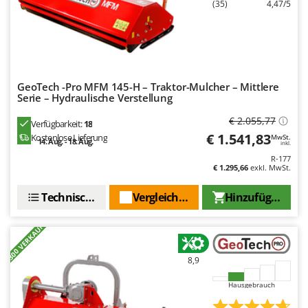
(35)
4,47/5
WIDU
Wiper EcoRobot
Wolf Garten
Wortex
GeoTech -Pro MFM 145-H – Traktor-Mulcher – Mittlere
Worx
Serie – Hydraulische Verstellung
Y
€ 2.055,77
Verfügbarkeit:
18
Yard Force
€ 1.541,83
Kostenlose Lieferung
MwSt.
14. Aug. - 18. Aug.
inkl.
Z
R-177
Zanon
€ 1.295,66
exkl. MwSt.
Zephir
Technische Daten
Vergleichen Sie
Hinzufügen
ZGrills
+300 VERKAUFT
Zodiac
Zomax
8,9
Hausgebrauch