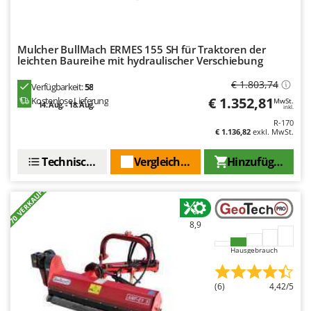
Rato
Reber
Redback
Mulcher BullMach ERMES 155 SH für Traktoren der
leichten Baureihe mit hydraulischer Verschiebung
Resto Italia
€ 1.803,74
Verfügbarkeit:
58
Ribimex
€ 1.352,81
Kostenlose Lieferung
MwSt.
14. Aug. - 18. Aug.
inkl.
Ripartrak
R-170
Ritter
€ 1.136,82
exkl. MwSt.
River Systems
Technische Daten
Vergleichen Sie
Hinzufügen
Robomow
+70 VERKAUFT
Rossofuoco
Rover Pompe
8,9
Royal Food
Hausgebrauch
Ryobi
S
(6)
4,42/5
S.T.P.