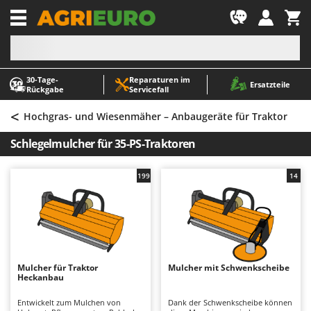
-1
30‑Tage-
Reparaturen im
A
A
Ersatzteile
Rückgabe
Servicefall
Abbeermaschinen - Traubenmühlen
ABAC
<
Abfüllgeräte
AgriEuro Premium
Hochgras- und Wiesenmäher – Anbaugeräte für Traktor
Akku Gartenscheren
AgriEuro TOP-LINE
Schlegelmulcher für 35-PS-Traktoren
Akku Gras- und Strauchscheren
AGT
Akku-Stichsägen
Aima
199
14
Allzwecktransporter - Motorschubkarren
Airmec
Alu-Teleskopleitern
AL-KO
Anbaubagger Heckbagger für Traktoren
ALA 2000
Arbeitsschutzkleidung
Alce
Mulcher für Traktor
Mulcher mit Schwenkscheibe
Heckanbau
Aschesauger
Alpina
Astkettensägen - Hochentaster
Ama
Entwickelt zum Mulchen von
Dank der Schwenkscheibe können