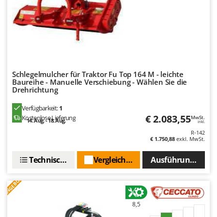
Schlegelmulcher für Traktor Fu Top 164 M - leichte
Baureihe - Manuelle Verschiebung - Wählen Sie die
Drehrichtung
Verfügbarkeit:
1
€ 2.083,55
Kostenlose Lieferung
MwSt.
14. Aug. - 18. Aug.
inkl.
R-142
€ 1.750,88
exkl. MwSt.
Technische Daten
Vergleichen Sie
Ausführungen(2)
ANGEBOT
8,5