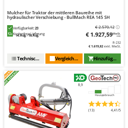
Mowox
MTD
Mulcher für Traktor der mittleren Baureihe mit
hydraulischer Verschiebung - BullMach REA 145 SH
N
€ 2.570,12
Verfügbarkeit:
23
New O.M.R.A.
€ 1.927,59
Kostenlose Lieferung
MwSt.
14. Aug. - 18. Aug.
inkl.
Nilfisk
R-232
Ninja
€ 1.619,82
exkl. MwSt.
Novatec
Technische Daten
Vergleichen Sie
Hinzufügen
Novital
ANGEBOT
+200 VERKAUFT
NuAir
NuovaFac
8,9
O
Hausgebrauch
Officine Savioli
Oliviero
(13)
4,41/5
Olix
OMA