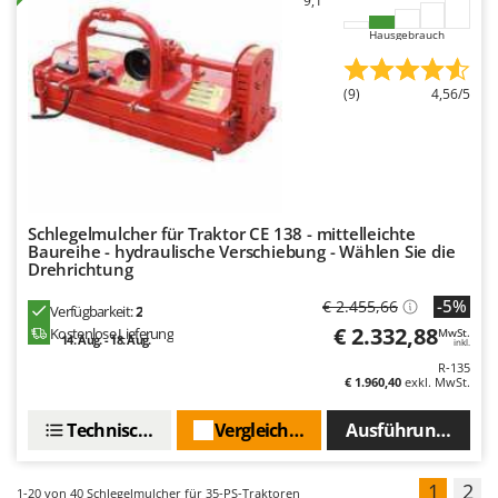
9,1
Hausgebrauch
(9)
4,56/5
Schlegelmulcher für Traktor CE 138 - mittelleichte
Baureihe - hydraulische Verschiebung - Wählen Sie die
Drehrichtung
-5%
€ 2.455,66
Verfügbarkeit:
2
€ 2.332,88
Kostenlose Lieferung
MwSt.
14. Aug. - 18. Aug.
inkl.
R-135
€ 1.960,40
exkl. MwSt.
Technische Daten
Vergleichen Sie
Ausführungen(2)
1
2
1-20
von 40 Schlegelmulcher für 35-PS-Traktoren