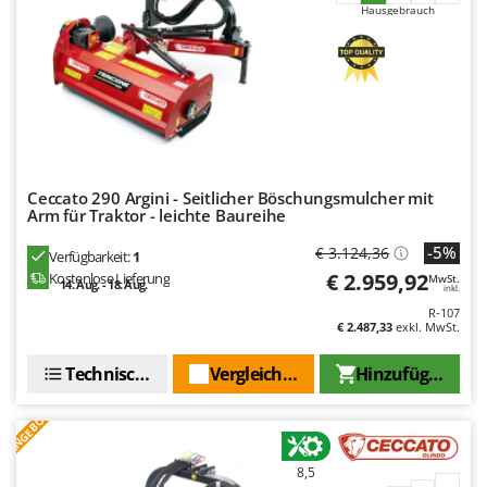
Hausgebrauch
Ceccato 290 Argini - Seitlicher Böschungsmulcher mit
Arm für Traktor - leichte Baureihe
-5%
€ 3.124,36
Verfügbarkeit:
1
€ 2.959,92
Kostenlose Lieferung
MwSt.
14. Aug. - 18. Aug.
inkl.
R-107
€ 2.487,33
exkl. MwSt.
Technische Daten
Vergleichen Sie
Hinzufügen
ANGEBOT
8,5