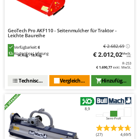
Spiralmac
Spring Protezione
Spyro
GeoTech Pro AKF110 - Seitenmulcher für Traktor -
Stanley
Leichte Baureihe
Stiga
€ 2.682,69
Verfügbarkeit:
6
Stocker
€ 2.012,02
Kostenlose Lieferung
MwSt.
14. Aug. - 18. Aug.
inkl.
Sunseeker
R-253
€ 1.690,77
exkl. MwSt.
T
Tecla
Technische Daten
Vergleichen Sie
Hinzufügen
TecnoGen
+70 VERKAUFT
Tellarini Pompe
Telwin
8,9
Tenco
Semi-Profi
Tineco
Titania
(27)
4,69/5