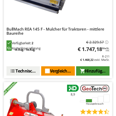
Tornado
Tre Spade
Trev - Abrek - TecnoVIR
Trotec
BullMach REA 145 F - Mulcher für Traktoren - mittlere
Baureihe
Troy-Bilt
€ 2.329,57
Verfügbarkeit:
2
U
€ 1.747,18
Kostenlose Lieferung
MwSt.
Udor
14. Aug. - 18. Aug.
inkl.
Unger
R-211
€ 1.468,22
exkl. MwSt.
V
Technische Daten
Vergleichen Sie
Hinzufügen
Verdemax
Vesco
+200 VERKAUFT
Volpi
8,9
W
Waldner
Hausgebrauch
Weber