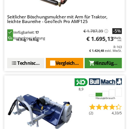
Omas
Ompagrill
Seitlicher Böschungsmulcher mit Arm für Traktor,
Ooni
leichte Baureihe - GeoTech Pro AMF125
Oriental Koshin
-5%
€ 1.787,39
Verfügbarkeit:
17
Outdoorchef
€ 1.695,13
Kostenlose Lieferung
MwSt.
14. Aug. - 18. Aug.
inkl.
R-163
P
€ 1.424,48
exkl. MwSt.
Palazzetti
Technische Daten
Vergleichen Sie
Hinzufügen
Palumbo Pavi
Partisani
Paterlini
Philips
8,9
Pramac
Hausgebrauch
Prismafood
(2)
4,33/5
R
R.G.V.