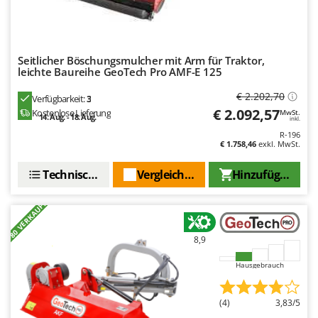
Santos
Sbaraglia
Schnitzer
Seitlicher Böschungsmulcher mit Arm für Traktor,
Seven Italy
leichte Baureihe GeoTech Pro AMF-E 125
Shark
€ 2.202,70
Verfügbarkeit:
3
€ 2.092,57
Shindaiwa
Kostenlose Lieferung
MwSt.
14. Aug. - 18. Aug.
inkl.
Silky
R-196
€ 1.758,46
exkl. MwSt.
Simatech
Technische Daten
Vergleichen Sie
Hinzufügen
Sirman
Skil
+80 VERKAUFT
Smartwood
8,9
Smeg
Snapper
Hausgebrauch
Solidur
(4)
3,83/5
Spice Electronics