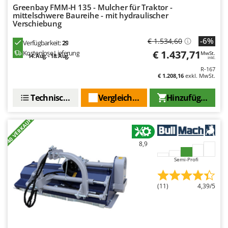
Makita
Greenbay FMM-H 135 - Mulcher für Traktor -
mittelschwere Baureihe - mit hydraulischer
MAMMAMIA
Verschiebung
Marcato
-6%
€ 1.534,60
Verfügbarkeit:
29
Marina Systems
€ 1.437,71
Kostenlose Lieferung
MwSt.
14. Aug. - 18. Aug.
inkl.
Master
R-167
€ 1.208,16
exkl. MwSt.
Mastercook
Technische Daten
Vergleichen Sie
Hinzufügen
McCulloch
MCH
+40 VERKAUFT
Michelin
Mille
8,9
Minox
Semi-Profi
Mockmill
(11)
4,39/5
More than chef
MOSA
MOVA