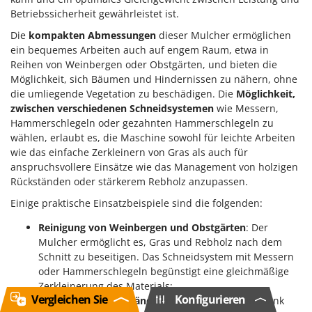
Betriebssicherheit gewährleistet ist.
Die
kompakten Abmessungen
dieser Mulcher ermöglichen
ein bequemes Arbeiten auch auf engem Raum, etwa in
Reihen von Weinbergen oder Obstgärten, und bieten die
Möglichkeit, sich Bäumen und Hindernissen zu nähern, ohne
die umliegende Vegetation zu beschädigen. Die
Möglichkeit,
zwischen verschiedenen Schneidsystemen
wie Messern,
Hammerschlegeln oder gezahnten Hammerschlegeln zu
wählen, erlaubt es, die Maschine sowohl für leichte Arbeiten
wie das einfache Zerkleinern von Gras als auch für
anspruchsvollere Einsätze wie das Management von holzigen
Rückständen oder stärkerem Rebholz anzupassen.
Einige praktische Einsatzbeispiele sind die folgenden:
Reinigung von Weinbergen und Obstgärten
: Der
Mulcher ermöglicht es, Gras und Rebholz nach dem
Schnitt zu beseitigen. Das Schneidsystem mit Messern
oder Hammerschlegeln begünstigt eine gleichmäßige
Zerkleinerung des Materials;
Vergleichen Sie
Konfigurieren
Pflege von Straßenrändern oder Böschungen
: Dank