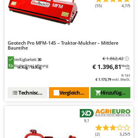
(55)
4,7/5
Geotech Pro MFM-145 – Traktor-Mulcher – Mittlere
Baureihe
€ 1.862,42
Verfügbarkeit:
30
€ 1.396,81
Kostenlose Lieferung
MwSt.
14. Aug. - 18. Aug.
inkl.
R-161
€ 1.173,79
exkl. MwSt.
Technische Daten
Vergleichen Sie
Hinzufügen
9,1
(2)
3,25/5