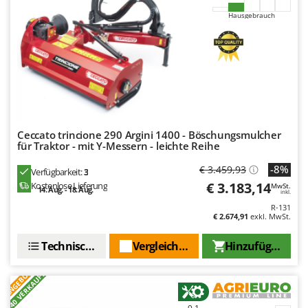
Hausgebrauch
Ceccato trincione 290 Argini 1400 - Böschungsmulcher
für Traktor - mit Y-Messern - leichte Reihe
-8%
€ 3.459,93
Verfügbarkeit:
3
€ 3.183,14
Kostenlose Lieferung
MwSt.
14. Aug. - 18. Aug.
inkl.
R-131
€ 2.674,91
exkl. MwSt.
Technische Daten
Vergleichen Sie
Hinzufügen
ANGEBOT
+40 VERKAUFT