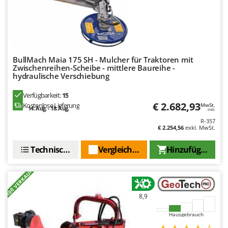
Santos
Sbaraglia
Schnitzer
Seven Italy
BullMach Maia 175 SH - Mulcher für Traktoren mit
Shark
Zwischenreihen-Scheibe - mittlere Baureihe -
hydraulische Verschiebung
Shindaiwa
Verfügbarkeit:
15
Silky
€ 2.682,93
Kostenlose Lieferung
MwSt.
14. Aug. - 18. Aug.
Simatech
inkl.
R-357
Sirman
€ 2.254,56
exkl. MwSt.
Skil
Technische Daten
Vergleichen Sie
Hinzufügen
Smartwood
+100 VERKAUFT
Smeg
Snapper
8,9
Solidur
Hausgebrauch
Spice Electronics