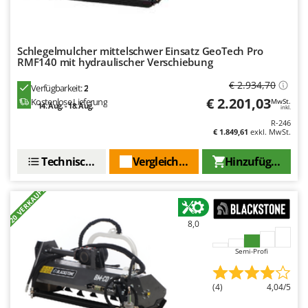
Omas
Ompagrill
Ooni
Schlegelmulcher mittelschwer Einsatz GeoTech Pro
RMF140 mit hydraulischer Verschiebung
Oriental Koshin
€ 2.934,70
Verfügbarkeit:
2
Outdoorchef
€ 2.201,03
Kostenlose Lieferung
MwSt.
14. Aug. - 18. Aug.
inkl.
P
R-246
Palazzetti
€ 1.849,61
exkl. MwSt.
Palumbo Pavi
Technische Daten
Vergleichen Sie
Hinzufügen
Partisani
+20 VERKAUFT
Paterlini
Philips
8,0
Pramac
Semi-Profi
Prismafood
R
(4)
4,04/5
R.G.V.