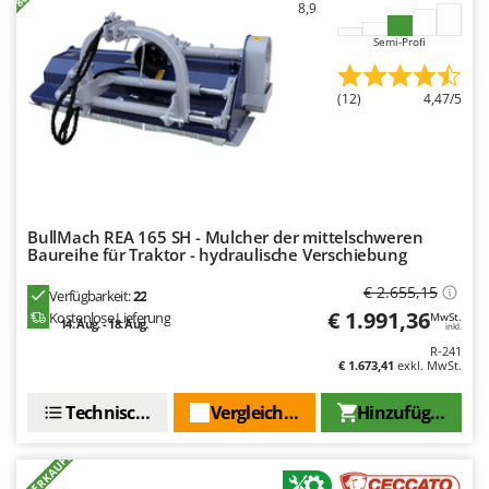
8,9
Semi-Profi
(12)
4,47/5
BullMach REA 165 SH - Mulcher der mittelschweren
Baureihe für Traktor - hydraulische Verschiebung
€ 2.655,15
Verfügbarkeit:
22
€ 1.991,36
Kostenlose Lieferung
MwSt.
14. Aug. - 18. Aug.
inkl.
R-241
€ 1.673,41
exkl. MwSt.
Technische Daten
Vergleichen Sie
Hinzufügen
+20 VERKAUFT