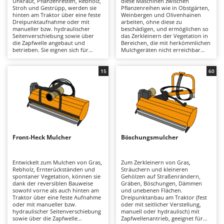
Unkraut, Pflanzenresten, Rebholz,
diese Maschinen zwischen
Astscheren
Ambrogio Robot
Stroh und Gestrüpp, werden sie
Pflanzenreihen wie in Obstgärten,
hinten am Traktor über eine feste
Weinbergen und Olivenhainen
Atemschutzgeräte
Annovi Reverberi
Dreipunktaufnahme oder mit
arbeiten, ohne diese zu
manueller bzw. hydraulischer
beschädigen, und ermöglichen so
Seitenverschiebung sowie über
das Zerkleinern der Vegetation in
Aufroller für Olivennetze
ANTHBOT
die Zapfwelle angebaut und
Bereichen, die mit herkömmlichen
betrieben. Sie eignen sich für
Mulchgeräten nicht erreichbar
Aufschnittmaschinen
Archman
Einsätze vom Hobby- bis zum
sind. Sie sind für das Zerkleinern
professionellen Bereich auf
von Gras, Rebholz und Wildwuchs
Auslegemulcher für Traktoren
Arco
kleinen bis großen Flächen, dank
zwischen den Pflanzenreihen
15
60
unterschiedlicher Arbeitsbreiten
konzipiert und werden über eine
Äxte - Beile und Spalthammer
Ardes
und Rahmenkonstruktionen in
feste oder seitlich verschiebbare
verschiedenen
Dreipunktaufhängung am Traktor
Argo
Robustheitsklassen. Große
befestigt, manuell oder
B
Auswahl zwischen leichten,
hydraulisch, und über eine
Balkenmäher
Ariete
mittleren und schweren Serien,
Zapfwelle betrieben. Sie eignen
die es ermöglichen, die Maschine
sich ideal für Pflegearbeiten in
Bandsägen
Artus
an die Leistung des Traktors (je
Weinbergen, Obstgärten und
nach Modell von 20 bis 80 PS) und
Reihenkulturen, sowohl für den
Front-Heck Mulcher
Böschungsmulcher
Batterieladegeräte - Starthilfegeräte
an die Art der Arbeit anzupassen.
semiprofessionellen als auch für
Attila
Sie können mit Messersystemen
den professionellen Einsatz, auch
für leichte Arbeiten auf Gras und
auf mittelgroßen Flächen. Sie sind
Baum- und Astscheren - manuell
Ausonia
weichen Pflanzenresten oder mit
in der Regel kompatibel mit
Entwickelt zum Mulchen von Gras,
Zum Zerkleinern von Gras,
Schlegeln und Hammerschlegeln
Traktoren mit einer Leistung von
Rebholz, Ernterückständen und
Sträuchern und kleineren
Baumscheren - pneumatisch
Awelco
zum Zerkleinern
etwa 30 bis 70 PS und vor allem
spontaner Vegetation, können sie
Gehölzen auf Straßenrändern,
widerstandsfähiger Vegetation,
mit einer Hydraulikpumpe mit
dank der reversiblen Bauweise
Gräben, Böschungen, Dämmen
Baumstumpffräsen
Rebholz und holzigem Material
einer Mindestförderleistung von
sowohl vorne als auch hinten am
und unebenen Flächen.
B
ausgestattet sein. Die Wartung
30 l/min. Sie sind in verschiedenen
Traktor über eine feste Aufnahme
Dreipunktanbau am Traktor (fest
Bindezangen - elektrisch
Baesso
umfasst regelmäßige Kontrollen
Ausführungen hinsichtlich
oder mit manueller bzw.
oder mit seitlicher Verstellung,
mit Schmierung der beweglichen
Robustheit und Gewicht erhältlich,
hydraulischer Seitenverschiebung
manuell oder hydraulisch) mit
Bodenfräsen für Traktor
Bahco
Teile (Gelenkwellen, Lager,
um sich der Traktorleistung und
sowie über die Zapfwelle
Zapfwellenantrieb, geeignet für