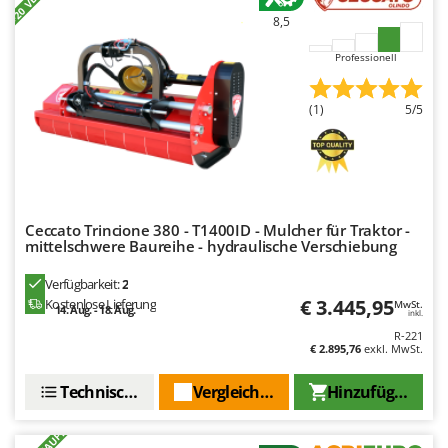
8,5
Professionell
(1)
5/5
Ceccato Trincione 380 - T1400ID - Mulcher für Traktor -
mittelschwere Baureihe - hydraulische Verschiebung
Verfügbarkeit:
2
€ 3.445,95
Kostenlose Lieferung
MwSt.
14. Aug. - 18. Aug.
inkl.
R-221
€ 2.895,76
exkl. MwSt.
Technische Daten
Vergleichen Sie
Hinzufügen