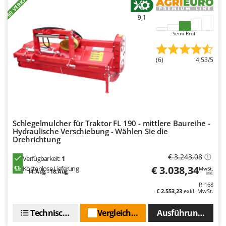
+60 VERKAUFT
9,1
Semi-Profi
(6)
4,53/5
Schlegelmulcher für Traktor FL 190 - mittlere Baureihe -
Hydraulische Verschiebung - Wählen Sie die
Drehrichtung
€ 3.243,08
Verfügbarkeit:
1
€ 3.038,34
Kostenlose Lieferung
MwSt.
14. Aug. - 18. Aug.
inkl.
R-168
€ 2.553,23
exkl. MwSt.
Technische Daten
Vergleichen Sie
Ausführungen(2)