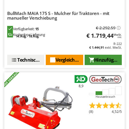
Makita
MAMMAMIA
BullMach MAIA 175 S - Mulcher für Traktoren - mit
manueller Verschiebung
Marcato
€ 2.292,59
Marina Systems
Verfügbarkeit:
15
€ 1.719,44
Kostenlose Lieferung
MwSt.
14. Aug. - 18. Aug.
Master
inkl.
R-222
Mastercook
€ 1.444,91
exkl. MwSt.
McCulloch
Technische Daten
Vergleichen Sie
Hinzufügen
MCH
+100 VERKAUFT
Michelin
Mille
8,9
Minox
Hausgebrauch
Mockmill
More than chef
(8)
4,52/5
MOSA
MOVA