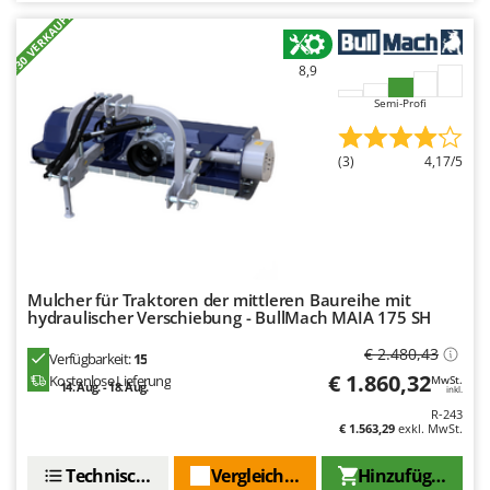
+30 VERKAUFT
8,9
Semi-Profi
(3)
4,17/5
Mulcher für Traktoren der mittleren Baureihe mit
hydraulischer Verschiebung - BullMach MAIA 175 SH
€ 2.480,43
Verfügbarkeit:
15
€ 1.860,32
Kostenlose Lieferung
MwSt.
14. Aug. - 18. Aug.
inkl.
R-243
€ 1.563,29
exkl. MwSt.
Technische Daten
Vergleichen Sie
Hinzufügen