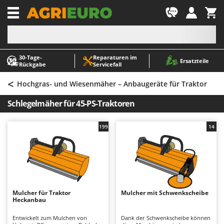
-1
30‑Tage-
Reparaturen im
A
A
Ersatzteile
Rückgabe
Servicefall
Abbeermaschinen - Traubenmühlen
ABAC
<
Abfüllgeräte
AgriEuro Premium
Hochgras- und Wiesenmäher – Anbaugeräte für Traktor
Akku Gartenscheren
AgriEuro TOP-LINE
Schlegelmäher für 45-PS-Traktoren
Akku Gras- und Strauchscheren
AGT
Akku-Stichsägen
Aima
199
14
Allzwecktransporter - Motorschubkarren
Airmec
Alu-Teleskopleitern
AL-KO
Anbaubagger Heckbagger für Traktoren
ALA 2000
Arbeitsschutzkleidung
Alce
Mulcher für Traktor
Mulcher mit Schwenkscheibe
Heckanbau
Aschesauger
Alpina
Astkettensägen - Hochentaster
Ama
Entwickelt zum Mulchen von
Dank der Schwenkscheibe können