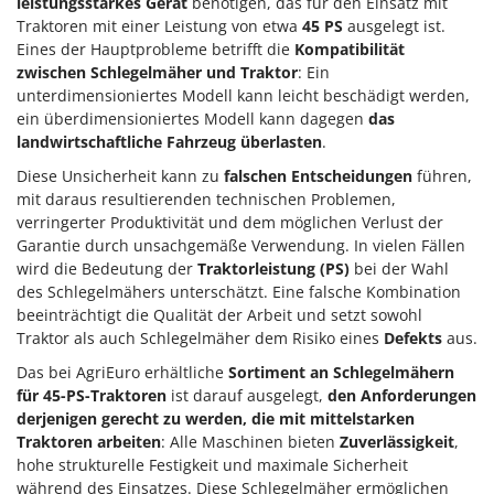
leistungsstarkes Gerät
benötigen, das für den Einsatz mit
Traktoren mit einer Leistung von etwa
45 PS
ausgelegt ist.
Eines der Hauptprobleme betrifft die
Kompatibilität
zwischen Schlegelmäher und Traktor
: Ein
unterdimensioniertes Modell kann leicht beschädigt werden,
ein überdimensioniertes Modell kann dagegen
das
landwirtschaftliche Fahrzeug überlasten
.
Diese Unsicherheit kann zu
falschen Entscheidungen
führen,
mit daraus resultierenden technischen Problemen,
verringerter Produktivität und dem möglichen Verlust der
Garantie durch unsachgemäße Verwendung. In vielen Fällen
wird die Bedeutung der
Traktorleistung (PS)
bei der Wahl
des Schlegelmähers unterschätzt. Eine falsche Kombination
beeinträchtigt die Qualität der Arbeit und setzt sowohl
Traktor als auch Schlegelmäher dem Risiko eines
Defekts
aus.
Das bei AgriEuro erhältliche
Sortiment an Schlegelmähern
für 45-PS-Traktoren
ist darauf ausgelegt,
den Anforderungen
derjenigen gerecht zu werden, die mit mittelstarken
Traktoren arbeiten
: Alle Maschinen bieten
Zuverlässigkeit
,
hohe strukturelle Festigkeit und maximale Sicherheit
während des Einsatzes. Diese Schlegelmäher ermöglichen