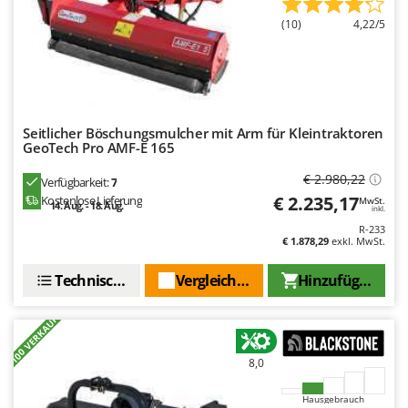
Spiralmac
(10)
4,22/5
Spring Protezione
Spyro
Stanley
Stiga
Seitlicher Böschungsmulcher mit Arm für Kleintraktoren
Stocker
GeoTech Pro AMF-E 165
Sunseeker
€ 2.980,22
Verfügbarkeit:
7
€ 2.235,17
Kostenlose Lieferung
MwSt.
14. Aug. - 18. Aug.
inkl.
T
Tecla
R-233
€ 1.878,29
exkl. MwSt.
TecnoGen
Technische Daten
Vergleichen Sie
Hinzufügen
Tellarini Pompe
Telwin
+100 VERKAUFT
Tenco
Tineco
8,0
Titania
Hausgebrauch