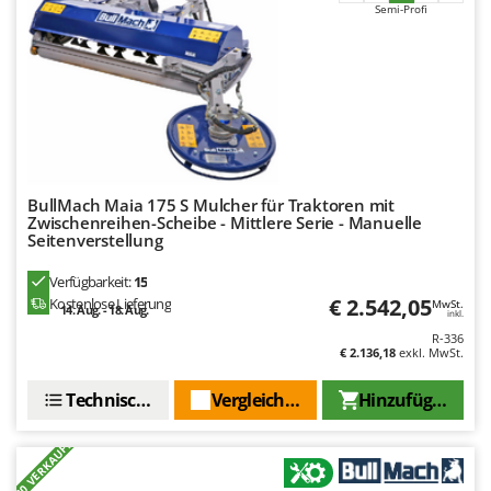
Semi-Profi
BullMach Maia 175 S Mulcher für Traktoren mit
Zwischenreihen-Scheibe - Mittlere Serie - Manuelle
Seitenverstellung
Verfügbarkeit:
15
€ 2.542,05
Kostenlose Lieferung
MwSt.
14. Aug. - 18. Aug.
inkl.
R-336
€ 2.136,18
exkl. MwSt.
Technische Daten
Vergleichen Sie
Hinzufügen
+80 VERKAUFT