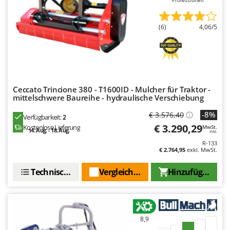
WIDU
Wiper EcoRobot
(6)
4,06/5
Wolf Garten
Wortex
Worx
Y
Ceccato Trincione 380 - T1600ID - Mulcher für Traktor -
Yard Force
mittelschwere Baureihe - hydraulische Verschiebung
-8%
€ 3.576,40
Verfügbarkeit:
2
Z
Zanon
€ 3.290,29
Kostenlose Lieferung
MwSt.
14. Aug. - 18. Aug.
inkl.
Zephir
R-133
€ 2.764,95
exkl. MwSt.
ZGrills
Zodiac
Technische Daten
Vergleichen Sie
Hinzufügen
Zomax
8,9