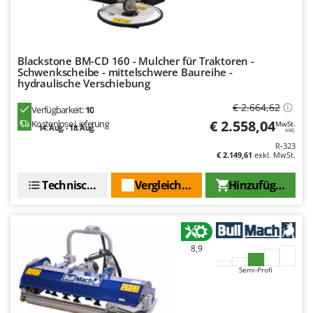
Rato
Reber
Redback
Blackstone BM-CD 160 - Mulcher für Traktoren -
Resto Italia
Schwenkscheibe - mittelschwere Baureihe -
hydraulische Verschiebung
Ribimex
€ 2.664,62
Verfügbarkeit:
10
Ripartrak
€ 2.558,04
Kostenlose Lieferung
MwSt.
14. Aug. - 18. Aug.
Ritter
inkl.
R-323
River Systems
€ 2.149,61
exkl. MwSt.
Robomow
Technische Daten
Vergleichen Sie
Hinzufügen
Rossofuoco
Rover Pompe
Royal Food
8,9
Ryobi
Semi-Profi
S
S.T.P.