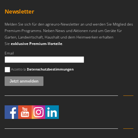
Forest Master
P
Palettengabeln für Traktoren
Newsletter
Francini
Pelletpressen
Melden Sie sich für den agrieuro-Newsletter an und werden Sie Mitglied des
G
Pflüge für Traktor
Premium-Programms. Neben News und Aktionen rund um Geräte für
G3 Ferrari
Garten, Landwirtschaft, Haushalt und dem Heimwerken erhalten
Planierschilder für Traktoren
Gardena
Sie
exklusive Premium-Vorteile
.
Plasmaschneider
Garofalo
Email
Poolroboter
GeoTech
Pools
Es ist ein Fehler aufgetreten
GeoTech Pro
Accetto la
Datenschutzbestimmungen
Poolstaubsauger
Gierre
Ginko - MGM
R
Rasenmäher
Gipeco
Rasensodenschneider
Girmi
Rasentraktoren Aufsitzmäher
Goodyear
Rasentrimmer - Kantenschneider
GRAEF
Rasentrimmer - Motorsensen - Freischneider
Gre