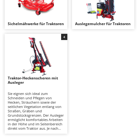
Astscheren
Ambrogio Robot
Atemschutzgeräte
Annovi Reverberi
Aufroller für Olivennetze
ANTHBOT
Sichelmähwerke für Traktoren
Auslegemulcher für Traktoren
Aufschnittmaschinen
Archman
4
Auslegemulcher für Traktoren
Arco
Äxte - Beile und Spalthammer
Ardes
Argo
B
Balkenmäher
Ariete
Traktor-Heckenscheren mit
Bandsägen
Artus
Ausleger
Batterieladegeräte - Starthilfegeräte
Attila
Sie eignen sich ideal zum
Baum- und Astscheren - manuell
Ausonia
Schneiden und Pflegen von
Hecken, Sträuchern sowie der
Baumscheren - pneumatisch
Awelco
seitlichen Vegetation entlang von
Straßen, Gräben und
Baumstumpffräsen
Grundstücksgrenzen. Der Ausleger
ermöglicht komfortables Arbeiten
B
in der Höhe und im Seitenbereich
Bindezangen - elektrisch
Baesso
direkt vom Traktor aus. Je nach
Modell sind verschiedene
Bodenfräsen für Traktor
Bahco
Auslegerlängen und