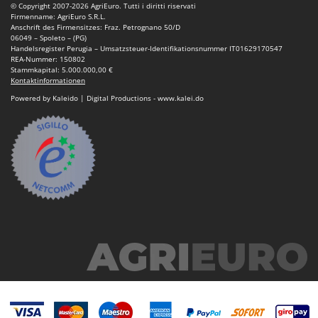
Reinigungsmaschinen für Fassaden, Fenster und PV-Anlagen
© Copyright 2007-2026 AgriEuro. Tutti i diritti riservati
GreenBay
Firmenname: AgriEuro S.R.L.
Rührtöpfe mit Elektrischem Rührwerk
Anschrift des Firmensitzes: Fraz. Petrognano 50/D
Greenworks
06049 – Spoleto – (PG)
Rupfmaschinen
Handelsregister Perugia – Umsatzsteuer-Identifikationsnummer IT01629170547
GRIFO
REA-Nummer: 150802
Stammkapital: 5.000.000,00 €
S
GVS
Kontaktinformationen
Sämaschinen und Düngerstreuer
GYS
Powered by Kaleido | Digital Productions - www.kalei.do
Scheibenpflüge
H
Schneefräsen
Hailo
Schneeräumer
Helvi
Schrotmühlen - elektrisch
Henx
Schwader für Traktoren
HiKOKI
Schweißgeräte
Honda
Seilwinden - Motorseilwinden
I
Sichelmähwerke für Traktoren
Idromatic
Sichelmulcher für Traktoren
Il-Tec
Sortierer für Oliven
Imperia