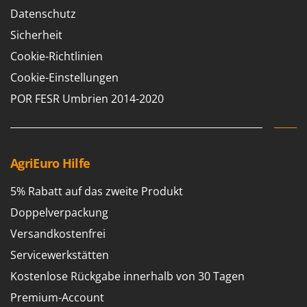
Heckenscheren
Comet
Datenschutz
Heißluftfritteusen
Cresco
Sicherheit
Heizkanonen und Elektroheizer
Cruccolini
Cookie-Richtlinien
Hochdruckreiniger
CTEK
Cookie-Einstellungen
Hochgrasmäher
POR FESR Umbrien 2014-2020
D
Holzbacköfen Außenbereich für Pizza und Braten
Dal Degan
Holzspalter
DCG
Hubwagen
Deca
AgriEuro Hilfe
DeWalt
K
Kabelpflüge für die Drainage
5% Rabatt auf das zweite Produkt
Di Martino
Kartoffellegemaschine für Traktoren
Doppelverpackung
Diavola Pro
Kartoffelroder für Traktoren
Versandkostenfrei
Diesse
Kehrmaschinen
Servicewerkstätten
Docma
Kettensägen
Kostenlose Rückgabe innerhalb von 30 Tagen
Dominion
Kippbare Heckschaufeln für Traktoren
Premium-Account
Dreame