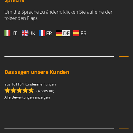
M
Mähroboter
Famag
Maisentkörnungsmaschinen
Um die Sprache zu ändern, klicken Sie auf eine der
Famur
folgenden Flags
Manuelle Heckenscheren
FARMER
Mehrzweck-Sauggeräte
FBC
IT
UK
FR
DE
ES
Minibacköfen
Ferrari Group
Motorhacken - Gartenfräsen
Ferroni
Motorspritzen
Ferrua
Mulcher für Traktor
FIAC
Das sagen unsere Kunden
FIEM
N
Notstromaggregat
aus 161154 Kundenmeinungen
Fimar
Nudelmaschinen
(4,68/5.00)
FINI
Alle Bewertungen anzeigen
Fiorentini
O
Obstmühlen Obsthäcksler Obstmuser
Fiskars
Obstpressen
Flymo
Olivenernter und Schüttler
Fontana Forni