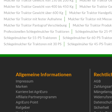
Mulcher für Traktor Gewicht von 150 bis 200 Kg
Mulcher für Traktor G
Mulcher für Traktor Gewicht von 400 bis 450 Kg
Mulcher für Traktor G
Mulcher für Traktor Gewicht über 600 Kg
Mulcher für Traktor Handgef
Mulcher für Traktor mit fester Aufnahme
Mulcher für Traktor mit Messe
Mulcher für Traktor Pantograf Verschiebung
Mulcher für Traktor Produk
Professionellen Schlegelmulcher für Traktoren
Schlegelmulcher für 25-P
Schlegelmulcher für 55-PS-Traktoren
Schlegelmulcher für 60-PS-Trakto
Schlegelmulcher für Traktoren mit 30 PS
Schlegelmäher für 45-PS-Trak
Allgemeine Informationen
Rechtlic
Impressum
AGB
Marken
Zahlungsar
Karriere bei AgriEuro
Mängelans
Affiliate Partnerprogramm
Widerrufsre
AgriEuro Point
Datenschut
Ratgeber
Sicherheit