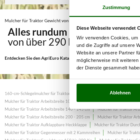
Zustimmung
Mulcher für Traktor Gewicht von 300 bis 350 Kg
Diese Webseite verwendet 
Alles rundum Hochgras- und 
Wir verwenden Cookies, um I
von über 290
Mulcher für Tra
und die Zugriffe auf unsere 
Website an unsere Partner fü
Entdecken Sie den AgriEuro Katalog 2026
für
Mulcher für Traktor Ge
möglicherweise mit weiteren
der Dienste gesammelt habe
Ablehnen
160-cm-Schlegelmulcher für Traktoren
Black Friday Mulcher für Traktor
Mulcher für Traktor Arbeitsbreite 100 - 105 cm
Mulcher für Traktor Ar
Mulcher für Traktor Arbeitsbreite 140 - 145 cm
Mulcher für Traktor Ar
Mulcher für Traktor Arbeitsbreite 200 - 205 cm
Mulcher für Traktor Ar
Mulcher für Traktor Aufklappbare Heckklappe
Mulcher für Traktor Dur
Mulcher für Traktor Gegenmesser mit 2 Kammreihen
Mulcher für Trakt