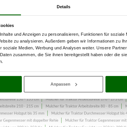
Details
Cookies
Wiesenmäher – Anbaugeräte für
nhalte und Anzeigen zu personalisieren, Funktionen für soziale
ktor Gewicht von 300 bis 350 K
Website zu analysieren. Außerdem geben wir Informationen zu I
r soziale Medien, Werbung und Analysen weiter. Unsere Partner
wicht von 300 bis 350 Kg
, der laufend erweitert und aktualisiert wird
 Daten zusammen, die Sie ihnen bereitgestellt haben oder die s
n.
Anpassen
Mulcher für mittel-leichte Traktoren
Mulcher für mittel-schwere Trakt
beitsbreite 110 - 115 cm
Mulcher für Traktor Arbeitsbreite 120 - 125 cm
beitsbreite 150 - 155 cm
Mulcher für Traktor Arbeitsbreite 170 - 175 cm
beitsbreite 210 - 215 cm
Mulcher für Traktor Arbeitsbreite 80 - 85 cm
M
chmesser Holzgut bis 35 mm
Mulcher für Traktor Durchmesser Holzgut bis
or Gegenmesser mit doppelter Rehie
Mulcher für Traktor Gegenmesser mit 