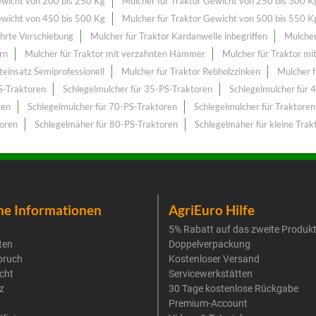
ewicht von 200 bis 250 Kg
Mulcher für Traktor Gewicht von 250 bis 300 K
ewicht von 450 bis 500 Kg
Mulcher für Traktor Gewicht von 500 bis 550 K
ührte Verschiebung
Mulcher für Traktor Kardanwelle inbegriffen
Mulcher
rn
Mulcher für Traktor mit verzahnten Hämmer
Mulcher für Traktor mi
teinsatz Semiprofessionell
Mulcher für Traktor Rebholzzinken
Mulcher f
S-Traktoren
Schlegelmulcher für 35-PS-Traktoren
Schlegelmulcher für 
ren
Schlegelmulcher für 70-PS-Traktoren
Schlegelmulcher für Traktoren
toren
Schlegelmäher für 80-PS-Traktoren
Schlegelmäher für kleine Trak
he Informationen
AgriEuro Hilfe
5% Rabatt auf das zweite Produk
ten
Doppelverpackung
pruch
Kostenloser Versand
cht
Servicewerkstätten
z
30 Tage kostenlose Rückgabe
Premium-Account