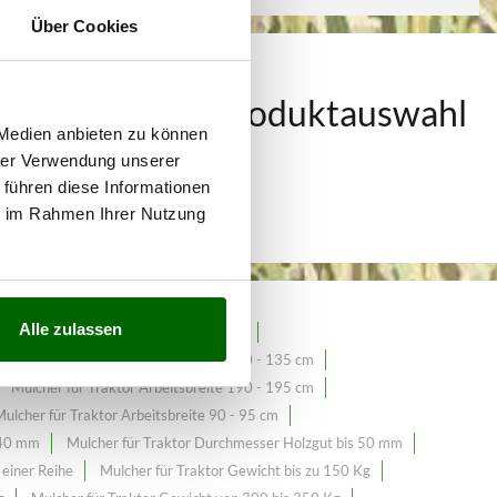
Über Cookies
 Traktor
Eine Produktauswahl
 Medien anbieten zu können
g
zum BestPreis.
hrer Verwendung unserer
 führen diese Informationen
ie im Rahmen Ihrer Nutzung
Alle zulassen
oren
Mulcher für schwere Traktoren
Mulcher für Traktor Arbeitsbreite 130 - 135 cm
Mulcher für Traktor Arbeitsbreite 190 - 195 cm
ulcher für Traktor Arbeitsbreite 90 - 95 cm
 40 mm
Mulcher für Traktor Durchmesser Holzgut bis 50 mm
einer Reihe
Mulcher für Traktor Gewicht bis zu 150 Kg