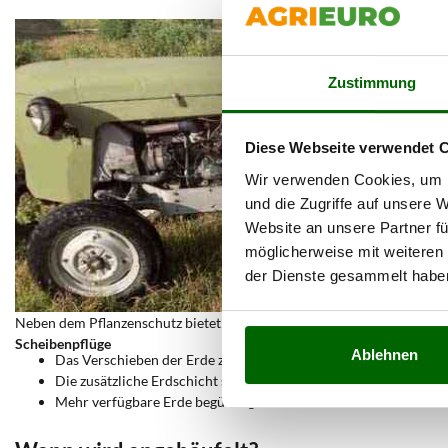
Zustimmung
Diese Webseite verwendet 
Wir verwenden Cookies, um I
und die Zugriffe auf unsere 
Website an unsere Partner fü
möglicherweise mit weiteren
der Dienste gesammelt habe
Neben dem Pflanzenschutz bietet das Anhäufeln weitere Vorteile:
Scheibenpflüge
Ablehnen
Das Verschieben der Erde zur Pflanzenbasis hilft,
Unkraut zu en
Die zusätzliche Erdschicht schützt die Pflanzen vor
direkter So
Mehr verfügbare Erde begünstigt eine
bessere Wurzelentwickl