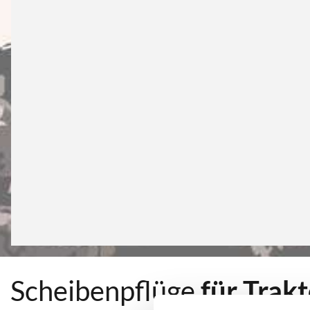
Scheibenpflüge
für Trak