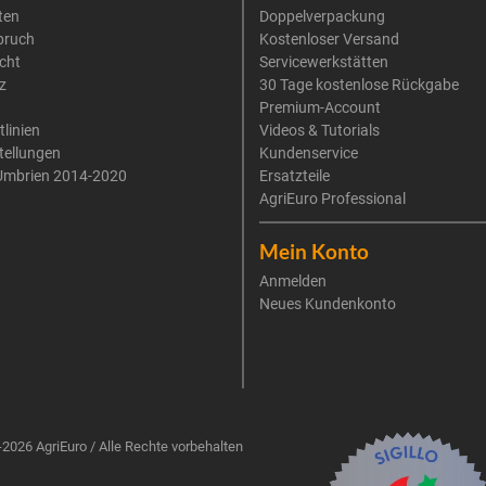
ten
Doppelverpackung
pruch
Kostenloser Versand
cht
Servicewerkstätten
z
30 Tage kostenlose Rückgabe
Premium-Account
tlinien
Videos & Tutorials
tellungen
Kundenservice
Umbrien 2014-2020
Ersatzteile
AgriEuro Professional
Mein Konto
Anmelden
Neues Kundenkonto
2026 AgriEuro / Alle Rechte vorbehalten