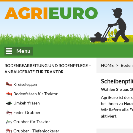
Menu
HOME
Bodenb
BODENBEARBEITUNG UND BODENPFLEGE –
ANBAUGERÄTE FÜR TRAKTOR
Scheibenpfl
Kreiseleggen
Wählen Sie aus 1
Bodenfräsen für Traktor
AgriEuro ist der
Umkehrfräsen
bei Ihnen zu
Haus
Wir liefern alle
Er
Feder Grubber
aktiviert.
Grubber für Traktor
Grubber - Tiefenlockerer