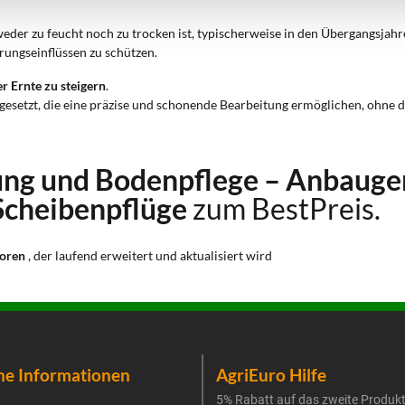
eder zu feucht noch zu trocken ist, typischerweise in den Übergangsjahr
erungseinflüssen zu schützen.
er Ernte zu steigern
.
setzt, die eine präzise und schonende Bearbeitung ermöglichen, ohne di
ng und Bodenpflege – Anbauger
Scheibenpflüge
zum BestPreis.
toren
, der laufend erweitert und aktualisiert wird
he Informationen
AgriEuro Hilfe
5% Rabatt auf das zweite Produk