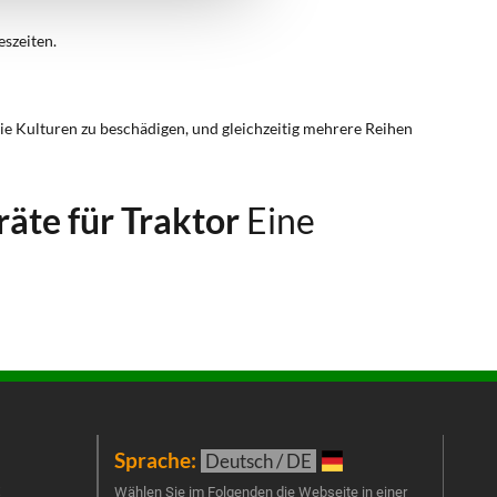
eszeiten.
e Kulturen zu beschädigen, und gleichzeitig mehrere Reihen
äte für Traktor
Eine
Sprache:
New
Deutsch / DE
t
Melde
Wählen Sie im Folgenden die Webseite in einer