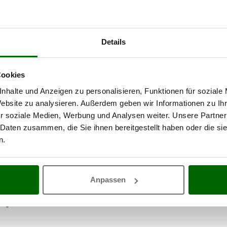
Vorbeugung von Unkrautwa
Schutz des Pflanzenstängels
Mehr Raum für ein kräftige
Details
Anhäufler sind somit Maschinen, 
Furchenziehern eine optimale Bod
Cookies
Kulturen ermöglichen.
nhalte und Anzeigen zu personalisieren, Funktionen für soziale
Das Anhäufeln
Website zu analysieren. Außerdem geben wir Informationen zu I
r soziale Medien, Werbung und Analysen weiter. Unsere Partner
Die Technik des
Anhäufelns
besteh
 Daten zusammen, die Sie ihnen bereitgestellt haben oder die s
verlagern, sodass diese zumindest 
Kartoffelanbau sowie im Gemüseba
n.
Anpassen
tfernen
und das Wachstum der Kultur zu fördern;
nneneinstrahlung
und verbessert deren optische und geschmackliche Eig
ung
und erleichtert die Aufnahme von Nährstoffen.