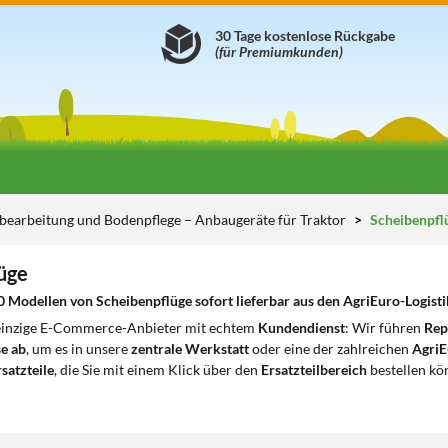
30 Tage kostenlose Rückgabe
(für Premiumkunden)
earbeitung und Bodenpflege – Anbaugeräte für Traktor
Scheibenpfl
üge
0 Modellen von Scheibenpflüge sofort lieferbar aus den AgriEuro-Logisti
 einzige E-Commerce-Anbieter mit echtem
Kundendienst
: Wir führen
Rep
e ab
, um es in unsere
zentrale Werkstatt
oder eine der zahlreichen
AgriE
satzteile
, die Sie mit einem Klick über den
Ersatzteilbereich
bestellen kö