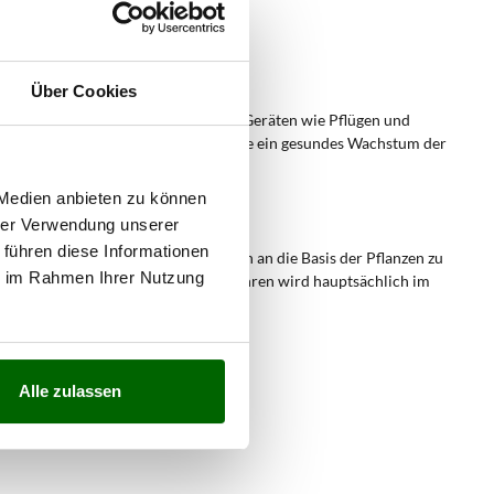
chstum auf dem Kulturboden;
 vor Witterungseinflüssen;
s Pflanzenwachstum.
Über Cookies
die in Kombination mit ergänzenden Geräten wie Pflügen und
envorbereitung für die Aussaat sowie ein gesundes Wachstum der
 Medien anbieten zu können
hrer Verwendung unserer
 führen diese Informationen
t darin, Erde aus den Zwischenreihen an die Basis der Pflanzen zu
ie im Rahmen Ihrer Nutzung
teilweise bedeckt wird. Dieses Verfahren wird hauptsächlich im
u eingesetzt.
Alle zulassen
enschaften;