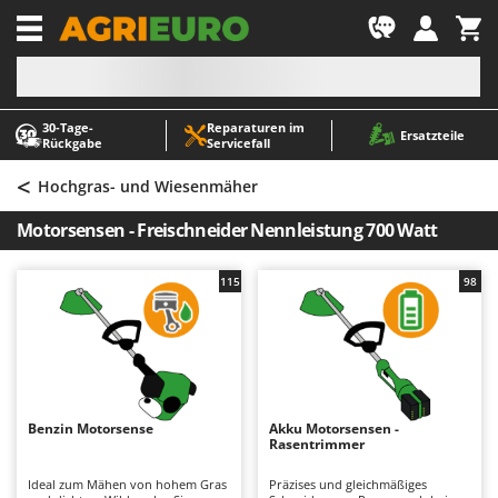
-1
30‑Tage-
Reparaturen im
A
A
Ersatzteile
Rückgabe
Servicefall
Abbeermaschinen - Traubenmühlen
ABAC
<
Abfüllgeräte
AgriEuro Premium
Hochgras- und Wiesenmäher
Akku Gartenscheren
AgriEuro TOP-LINE
Motorsensen - Freischneider Nennleistung 700 Watt
Akku Gras- und Strauchscheren
AGT
Akku-Stichsägen
Aima
115
98
Allzwecktransporter - Motorschubkarren
Airmec
Alu-Teleskopleitern
AL-KO
Anbaubagger Heckbagger für Traktoren
ALA 2000
Arbeitsschutzkleidung
Alce
Benzin Motorsense
Akku Motorsensen -
Rasentrimmer
Aschesauger
Alpina
Astkettensägen - Hochentaster
Ama
Ideal zum Mähen von hohem Gras
Präzises und gleichmäßiges