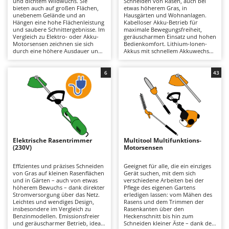
und dichtem Wildwuchs. Sie
Schneiden von Rasen, auch bei
Astscheren
Ambrogio Robot
bieten auch auf großen Flächen,
etwas höherem Gras, in
unebenem Gelände und an
Hausgärten und Wohnanlagen.
Atemschutzgeräte
Annovi Reverberi
Hängen eine hohe Flächenleistung
Kabelloser Akku-Betrieb für
und saubere Schnittergebnisse. Im
maximale Bewegungsfreiheit,
Vergleich zu Elektro- oder Akku-
geräuscharmen Einsatz und hohen
Aufroller für Olivennetze
ANTHBOT
Motorsensen zeichnen sie sich
Bedienkomfort. Lithium-Ionen-
durch eine höhere Ausdauer und
Akkus mit schnellem Akkuwechsel
Aufschnittmaschinen
Archman
Robustheit aus und eignen sich
zur Verlängerung der
besser für intensive Einsätze, sind
Einsatzdauer. Geringer
Auslegemulcher für Traktoren
Arco
jedoch schwerer. Erhältlich sind
Wartungsaufwand durch
6
43
Modelle mit unterschiedlichen
Erhaltung der Akkuladung
Äxte - Beile und Spalthammer
Ardes
Hubräumen – von kompakten
während längerer Standzeiten
Ausführungen für den
sowie regelmäßige Reinigung oder
Argo
Hobbyeinsatz bis hin zu
den Austausch des Mähfadens
B
leistungsstarken Profi-Modellen
bzw. der Messer.
Balkenmäher
Ariete
für anspruchsvolle Arbeiten. Für
einen zuverlässigen Betrieb sollte
Bandsägen
Artus
der Benzinmotor regelmäßig
gewartet werden, insbesondere
Elektrische Rasentrimmer
Multitool Multifunktions-
Batterieladegeräte - Starthilfegeräte
durch die Kontrolle von Luftfilter,
Attila
(230V)
Motorsensen
Zündkerze und – bei 4-Takt-
Motoren – des Motoröls.
Baum- und Astscheren - manuell
Ausonia
Effizientes und präzises Schneiden
Geeignet für alle, die ein einziges
von Gras auf kleinen Rasenflächen
Gerät suchen, mit dem sich
Baumscheren - pneumatisch
Awelco
und in Gärten – auch von etwas
verschiedene Arbeiten bei der
höherem Bewuchs – dank direkter
Pflege des eigenen Gartens
Baumstumpffräsen
Stromversorgung über das Netz.
erledigen lassen: vom Mähen des
B
Leichtes und wendiges Design,
Rasens und dem Trimmen der
Bindezangen - elektrisch
Baesso
insbesondere im Vergleich zu
Rasenkanten über den
Benzinmodellen. Emissionsfreier
Heckenschnitt bis hin zum
Bodenfräsen für Traktor
Bahco
und geräuscharmer Betrieb, ideal
Schneiden kleiner Äste – dank der