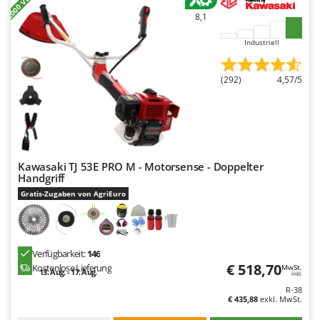
Spiralmac
8,1
Spring Protezione
Industriell
Spyro
Stanley
(292)
4,57/5
Stiga
Stocker
Sunseeker
Kawasaki TJ 53E PRO M - Motorsense - Doppelter
T
Handgriff
Tecla
Gratis-Zugaben von AgriEuro
TecnoGen
Tellarini Pompe
Telwin
Verfügbarkeit:
146
Tenco
€ 518,70
Kostenlose Lieferung
MwSt.
13. Aug. - 17. Aug.
inkl.
Tineco
R-38
€ 435,88
exkl. MwSt.
Titania