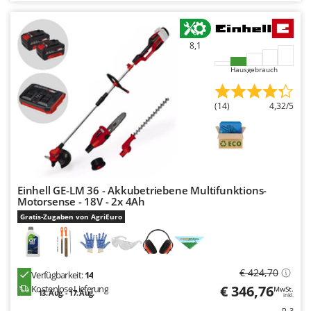
8,1
Hausgebrauch
(14)
4,32/5
Einhell GE-LM 36 - Akkubetriebene Multifunktions-
Motorsense - 18V - 2x 4Ah
Gratis-Zugaben von AgriEuro
€ 424,70
Verfügbarkeit:
14
€ 346,76
Kostenlose Lieferung
MwSt.
13. Aug. - 17. Aug.
inkl.
R-3