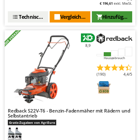
Makita
€ 196,61
exkl. MwSt.
MAMMAMIA
Technische Daten
Vergleichen Sie
Hinzufügen
Marcato
+1000 VERKAUFT
Marina Systems
Master
8,9
Mastercook
Hausgebrauch
McCulloch
MCH
(190)
4,4/5
Michelin
Mille
Minox
Mockmill
Redback S22V-T6 - Benzin-Fadenmäher mit Rädern und
Selbstantrieb
More than chef
Gratis-Zugaben von AgriEuro
MOSA
MOVA