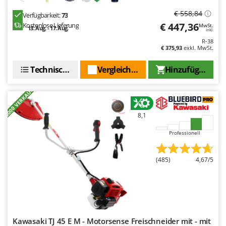
€ 558,84
Verfügbarkeit:
73
€ 447,36
Kostenlose Lieferung
MwSt.
13. Aug. - 17. Aug.
inkl.
R-38
€ 375,93
exkl. MwSt.
Technische Daten
Vergleichen Sie
Hinzufügen
+3000 VERKAUFT
8,1
Professionell
(485)
4,67/5
Kawasaki TJ 45 E M - Motorsense Freischneider mit - mit