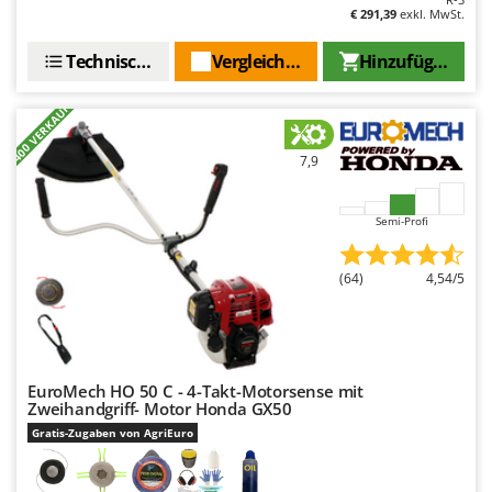
€ 291,39
exkl. MwSt.
Technische Daten
Vergleichen Sie
Hinzufügen
+400 VERKAUFT
7,9
Semi-Profi
(64)
4,54/5
EuroMech HO 50 C - 4-Takt-Motorsense mit
Zweihandgriff- Motor Honda GX50
Gratis-Zugaben von AgriEuro