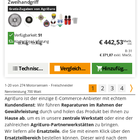
Zweihandgriff
Gratis-Zugaben von AgriEuro
Verfügbarkeit:
51
€ 442,53
Kostenlose Lieferung
MwSt.
13. Aug. - 17. Aug.
inkl.
R-31
€ 371,87
exkl. MwSt.
Technische Daten
Vergleichen Sie
Hinzufügen
1-20
von 274 Motorsensen - Freischneider
1
2
3
4
Nennleistung 700 Watt
AgriEuro ist der einzige E-Commerce-Anbieter mit echtem
Kundendienst
: Wir führen
Reparaturen im Rahmen der
Gewährleistung
durch und holen das Produkt bei Ihnen zu
Hause ab
, um es in unsere
zentrale Werkstatt
oder eine der
zahlreichen
AgriEuro-Partnerwerkstätten
zu bringen.
Wir liefern alle
Ersatzteile
, die Sie mit einem Klick über den
Ersatzteilbereich
bestellen können. Dieser wird nach dem