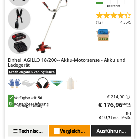
Begrenzt
(12)
4,35/5
Einhell AGILLO 18/200-- Akku-Motorsense - Akku und
Ladegerät
Gratis-Zugaben von AgriEuro
€ 214,90
Verfügbarkeit:
54
€ 176,96
Kostenlose Lieferung
MwSt.
13. Aug. - 17. Aug.
inkl.
R-1
€ 148,71
exkl. MwSt.
Technische Daten
Vergleichen Sie
Ausführungen(3)