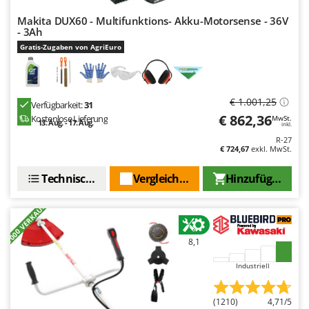
Makita DUX60 - Multifunktions- Akku-Motorsense - 36V
- 3Ah
Gratis-Zugaben von AgriEuro
€ 1.001,25
Verfügbarkeit:
31
€ 862,36
Kostenlose Lieferung
MwSt.
13. Aug. - 17. Aug.
inkl.
R-27
€ 724,67
exkl. MwSt.
Technische Daten
Vergleichen Sie
Hinzufügen
+7000 VERKAUFT
8,1
Industriell
(1210)
4,71/5