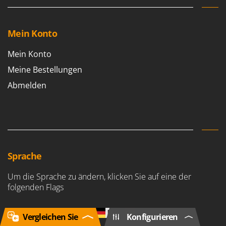
Mein Konto
Mein Konto
Meine Bestellungen
Abmelden
Sprache
Um die Sprache zu ändern, klicken Sie auf eine der
folgenden Flags
IT
UK
FR
DE
ES
Vergleichen Sie
Konfigurieren