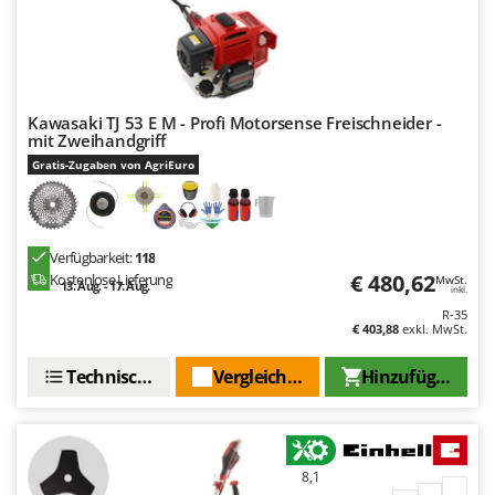
Kawasaki TJ 53 E M - Profi Motorsense Freischneider -
mit Zweihandgriff
Gratis-Zugaben von AgriEuro
Verfügbarkeit:
118
€ 480,62
Kostenlose Lieferung
MwSt.
13. Aug. - 17. Aug.
inkl.
R-35
€ 403,88
exkl. MwSt.
Technische Daten
Vergleichen Sie
Hinzufügen
8,1