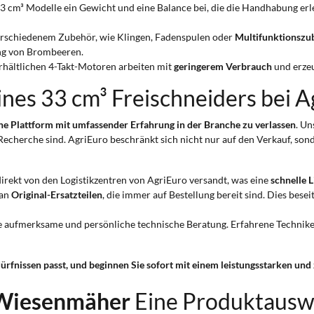
e 33 cm³ Modelle ein Gewicht und eine Balance bei, die die Handhabung er
erschiedenem Zubehör, wie Klingen, Fadenspulen oder
Multifunktionszu
ung von Brombeeren.
 erhältlichen 4-Takt-Motoren arbeiten mit
geringerem Verbrauch
und erze
ines 33 cm³ Freischneiders bei A
ne Plattform mit umfassender Erfahrung in der Branche zu verlassen
. Un
Recherche sind. AgriEuro beschränkt sich nicht nur auf den Verkauf, sond
direkt von den Logistikzentren von AgriEuro versandt, was eine
schnelle 
 an
Original-Ersatzteilen
, die immer auf Bestellung bereit sind. Dies bes
e aufmerksame und persönliche technische Beratung. Erfahrene Technike
dürfnissen passt, und beginnen Sie sofort mit einem leistungsstarken un
 Wiesenmäher
Eine Produktausw