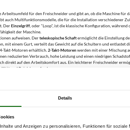
le Arbeitsumfeld für den Freischneider und gibt an, ob die Maschine für
bt auch Multifunktionsmodelle, die für die Installation verschiedener Zub
et. Der
Einzelgriff
, oder "Loop", ist die klassische Konfiguration, während
fähigkeit der Maschine.
tionen aufweisen. Der
teleskopische Schaft
ermöglicht die Einstellung d
n, mit einem Gurt, verteilt das Gewicht auf die Schultern und entlastet d
 4-Takt-Motoren erhältlich.
2-Takt-Motoren
werden mit einer Mischung au
inen reduzierten Verbrauch, hohe Leistung und einen niedrigen Schadsto
ch direkt auf den Arbeitskomfort aus. Ein leichterer Freischneider ermö
ilität und Präzision erfordern.
 Freischneider verwenden?
nd Reinigungsarbeiten in semi-professionellen Kontexten und für fortg
Details
tation komplexer ist als einfaches Rasengras. Der
Hubraum von 33 cm³
ve
ng von Maschinen mit geringer Leistung. Die Wirksamkeit dieser Freischn
dert, um einen
konstanten Arbeitsfortschritt
zu gewährleisten. Der Einsa
it und die Langlebigkeit des Motors machen sie zu einer gültigen Lösung 
Cookies
nhalte und Anzeigen zu personalisieren, Funktionen für soziale
ischneiders
aufgeführt: