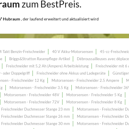
braum
zum BestPreis.
cm³ Hubraum
, der laufend erweitert und aktualisiert wird
4 Takt Benzin-Freischneider
40 V Akku-Motorsensen
45-cc-Freischnei
ne
Briggs&Stratton Rasenpflege-Artikel
Débroussailleuses avec déplac
Freischneider mit 5,2 Ah (Ampere) Arbeitsleistung
Freischneider mit 6
- oder Doppelgriff
Freischneider ohne Akkus und Ladegeräte
Günstigen
nsen - Freischneider 12 Kg
Motorsensen - Freischneider 2.5 Ampere
M
Kg
Motorsensen - Freischneider 3.5 Kg
Motorsensen - Freischneider 36
Motorsensen - Freischneider 48V
Motorsensen - Freischneider 5 Kg
Motorsensen - Freischneider 72V
Motorsensen - Freischneider 8 Kg
- Freischneider Duchmesser Stange 23 mm
Motorsensen - Freischneider 
- Freischneider Duchmesser Stange 26 mm
Motorsensen - Freischneider 
- Freischneider Duchmesser Stange 30 mm
Motorsensen - Freischneider 