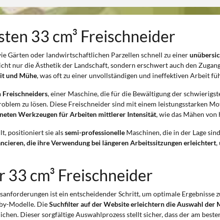
sten 33 cm³ Freischneider
e Gärten oder landwirtschaftlichen Parzellen schnell zu einer
unübersic
t nur die Ästhetik der Landschaft, sondern erschwert auch den Zugang 
eit und Mühe
, was oft zu einer unvollständigen und ineffektiven Arbeit füh
n Freischneiders
, einer Maschine, die für die Bewältigung der schwierigs
roblem zu lösen. Diese Freischneider sind mit einem leistungsstarken Mo
neten Werkzeugen für Arbeiten mittlerer Intensität
, wie das Mähen von
t, positioniert sie als
semi-professionelle
Maschinen, die in der Lage sind,
ncieren, die ihre Verwendung bei längeren Arbeitssitzungen erleichtert
,
 33 cm³ Freischneider
sanforderungen ist ein entscheidender Schritt, um optimale Ergebnisse z
bby-Modelle. Die
Suchfilter auf der Website erleichtern die Auswahl der
ichen. Dieser sorgfältige Auswahlprozess stellt sicher, dass der am beste