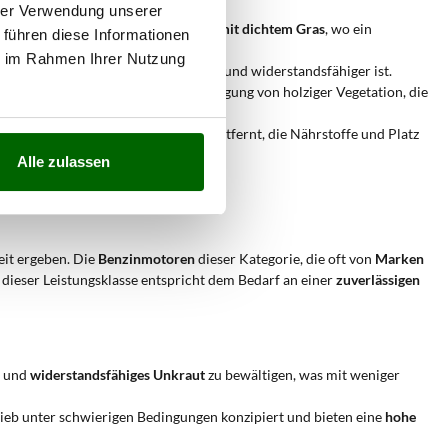
hrer Verwendung unserer
ffiziente Mähen von
großen Flächen mit dichtem Gras
, wo ein
 führen diese Informationen
ie im Rahmen Ihrer Nutzung
tionen
, wo die Vegetation oft dichter und widerstandsfähiger ist.
rie ermöglicht die einfache Beseitigung von holziger Vegetation, die
n Pflanzen, indem er Unkräuter entfernt, die Nährstoffe und Platz
Alle zulassen
äher nicht erreichen kann.
eit ergeben. Die
Benzinmotoren
dieser Kategorie, die oft von
Marken
n dieser Leistungsklasse entspricht dem Bedarf an einer
zuverlässigen
und
widerstandsfähiges Unkraut
zu bewältigen, was mit weniger
eb unter schwierigen Bedingungen konzipiert und bieten eine
hohe