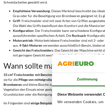
Schneidarbeiten gewählt wird.
Empfohlene Verwendung
: Dieses Merkmal beschreibt das idea
Gras oder für die Beseitigung von Brombeeren geeignet ist. Es gi
Griff
: Freischneider sind mit zwei Arten von Griffen ausgestatt
Die Wahl des Griffs beeinflusst den Komfort und die Manövrier
Konfiguration
: Der Freischneider kann verschiedene Konfigura
auszuführenden spezifischen Arbeit. Die
Rucksack
-Konfiguratio
Motorantrieb
: Motorbetriebene Freischneider sind mit 2- oder
aus.
4-Takt-Motoren
verwenden ausschließlich Benzin, bieten e
Gewicht des Freischneiders
: Das Gewicht der Maschine wirkt si
mit geringem Gewicht werden oft für Arbeiten bevorzugt, die Ag
Wann sollte man einen 33 cm³
33 cm³ Freischneider mit Benzinmotor sind Werkzeuge, die für Mäh- u
Zustimmung
sie für die
Pflege von mittelgroßen Grünflächen
geeignet, wo die Vege
Brombeeren
und kleine Büsche zu entfernen, ohne die typische Ermüdu
Vegetation den Einsatz einer geeigneten
Klinge oder Fadenspule
erfor
Grundstücken oder die Reinigung von Waldgebieten. Ihre Zuverlässigke
Diese Webseite verwendet 
Wir verwenden Cookies, um I
Im Folgenden sind
einige Beispiele für die Verwendung des 33 cm³ Fre