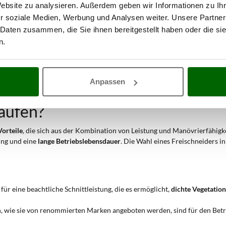
Website zu analysieren. Außerdem geben wir Informationen zu I
³ Freischneiders mit einem geeigneten Fadenquerschnitt ermöglicht das e
r soziale Medien, Werbung und Analysen weiter. Unsere Partner
 Daten zusammen, die Sie ihnen bereitgestellt haben oder die s
öglicht das Arbeiten auf
abschüssigem Gelände und an schwierigen Posi
n.
er speziellen
Klinge
für Brombeeren an einem Freischneider dieser Katego
t.
et sich zur
Reinigung des Unterholzes
und der Zwischenräume zwischen de
Anpassen
en von Blumenbeeten, Gehwegen oder anderen Strukturen, die der Rasenm
aufen?
Vorteile
, die sich aus der Kombination von Leistung und Manövrierfähigk
ung und eine
lange Betriebslebensdauer
. Die Wahl eines Freischneiders i
für eine beachtliche Schnittleistung, die es ermöglicht,
dichte Vegetation
 wie sie von renommierten Marken angeboten werden, sind für den Betri