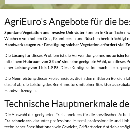
AgriEuro's Angebote für die be
Spontane Vegetation und invasive Unkräuter
können in Grünflächen wi
Wuchern von hohem Gras, Brombeeren und Büschen beeinträchtigt nich
Handwerkzeugen zur Beseitigung solcher Vegetation erfordert viel Z
Die
Lösung
für dieses Problem ist die Verwendung eines
motorisierte
mit einem
Hubraum von 33 cm³
sind eine geeignete Wahl, um dieses P
einer
Leistung von 1 bis 1,9 PS
. Diese Konfiguration macht sie zu
geeig
Die
Nennleistung
dieser Freischneider, die in den mittleren Bereich fäll
darauf ab, die Leistung des Benzinmotors mit einer
Struktur auszubala
Handwerkzeugen.
Technische Hauptmerkmale der
Die Auswahl des geeigneten Freischneiders für die spezifischen Arbeit
Freischneidern
, darunter professionelle, semi-professionelle und Ho
technischer Spezifikationen wie Gewicht, Griffart oder Antrieb ermögl