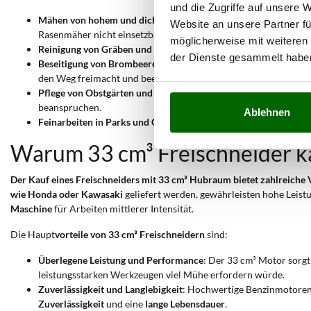
und die Zugriffe auf unsere 
Mähen von hohem und dichtem Gras
: Der Einsatz eines 33 cm
Website an unsere Partner fü
Rasenmäher nicht einsetzbar wäre.
möglicherweise mit weiteren
Reinigung von Gräben und Böschungen
: Die Motorleistung erm
der Dienste gesammelt habe
Beseitigung von Brombeeren und Büschen
: Die Verwendung ein
den Weg freimacht und beeinträchtigte Bereiche wiederherstell
Pflege von Obstgärten und Weinbergen
: Der Freischneider eign
beanspruchen.
Ablehnen
Feinarbeiten in Parks und Gärten
: Zur Feinarbeit an den Kant
Warum 33 cm³ Freischneider k
Der Kauf eines Freischneiders mit 33 cm³ Hubraum bietet zahlreiche 
wie Honda oder Kawasaki
geliefert werden, gewährleisten hohe Leist
Maschine
für Arbeiten mittlerer Intensität.
Die Haupt
vorteile von 33 cm³ Freischneidern
sind:
Überlegene Leistung und Performance
: Der 33 cm³ Motor sorgt 
leistungsstarken Werkzeugen viel Mühe erfordern würde.
Zuverlässigkeit und Langlebigkeit
: Hochwertige Benzinmotoren,
Zuverlässigkeit
und eine
lange Lebensdauer
.