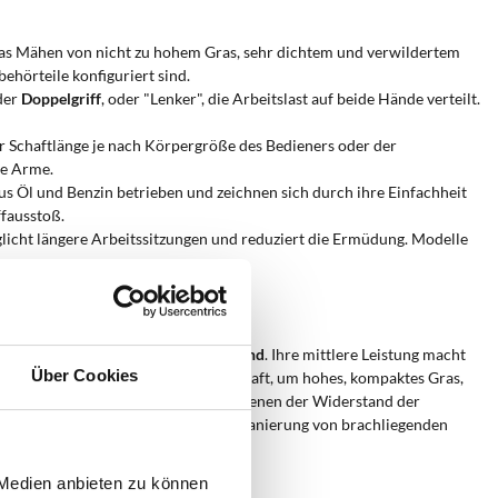
 das Mähen von nicht zu hohem Gras, sehr dichtem und verwildertem
ehörteile konfiguriert sind.
 der
Doppelgriff
, oder "Lenker", die Arbeitslast auf beide Hände verteilt.
er Schaftlänge je nach Körpergröße des Bedieners oder der
ie Arme.
s Öl und Benzin betrieben und zeichnen sich durch ihre Einfachheit
ffausstoß.
glicht längere Arbeitssitzungen und reduziert die Ermüdung. Modelle
eschrittene Hobbyisten konzipiert sind
. Ihre mittlere Leistung macht
Über Cookies
rleiht dem Motor die notwendige Kraft, um hohes, kompaktes Gras,
eider zeigt sich in Situationen, in denen der Widerstand der
tz dieser Maschinen ermöglicht die Sanierung von brachliegenden
für saisonale Reinigungsarbeiten.
 Medien anbieten zu können