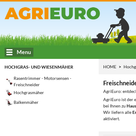
Menu
HOME
Hochg
HOCHGRAS- UND WIESENMÄHER
Rasentrimmer - Motorsensen -
Freischneid
Freischneider
AgriEuro: entdec
Hochgrasmäher
AgriEuro ist der
Balkenmäher
bei Ihnen zu
Haus
Wir liefern alle
Er
aktiviert.