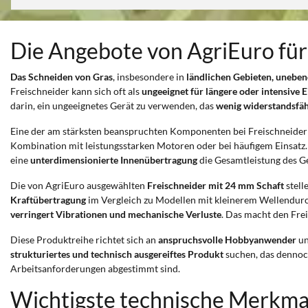
Die Angebote von AgriEuro für
Das Schneiden von Gras
, insbesondere in
ländlichen Gebieten, unebe
Freischneider kann sich oft als
ungeeignet für längere oder intensive E
darin, ein ungeeignetes Gerät zu verwenden, das
wenig widerstandsfäh
Eine der am stärksten beanspruchten Komponenten bei Freischneidern
Kombination mit leistungsstarken Motoren oder bei häufigem Einsatz.
eine
unterdimensionierte Innenübertragung
die Gesamtleistung des Ge
Die von AgriEuro ausgewählten
Freischneider mit 24 mm Schaft
stell
Kraftübertragung
im Vergleich zu Modellen mit kleinerem Wellendur
verringert Vibrationen und mechanische Verluste
. Das macht den Fre
Diese Produktreihe richtet sich an
anspruchsvolle Hobbyanwender
u
strukturiertes und technisch ausgereiftes Produkt
suchen, das dennoc
Arbeitsanforderungen abgestimmt sind.
Wichtigste technische Merkmal