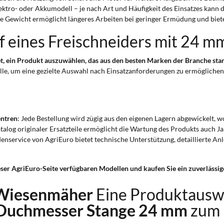
 Elektro- oder Akkumodell – je nach Art und Häufigkeit des Einsatzes kan
e Gewicht ermöglicht längeres Arbeiten bei geringer Ermüdung und bietet 
f eines Freischneiders mit 24 m
et, ein Produkt auszuwählen, das aus den besten Marken der Branche st
elle, um eine gezielte Auswahl nach Einsatzanforderungen zu ermöglichen
entren
: Jede Bestellung wird zügig aus den eigenen Lagern abgewickelt, 
talog originaler Ersatzteile ermöglicht die Wartung des Produkts auch J
enservice von AgriEuro bietet technische Unterstützung, detaillierte An
eser AgriEuro-Seite verfügbaren Modellen und kaufen Sie ein zuverlässige
 Wiesenmäher
Eine Produktausw
r Duchmesser Stange 24 mm
zum 