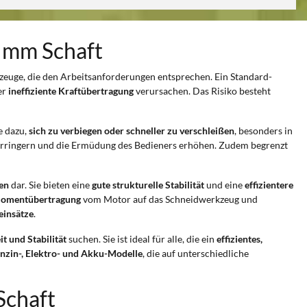
4 mm Schaft
kzeuge, die den Arbeitsanforderungen entsprechen. Ein Standard-
er
ineffiziente Kraftübertragung
verursachen. Das Risiko besteht
ie dazu,
sich zu verbiegen oder schneller zu verschleißen
, besonders in
 verringern und die Ermüdung des Bedieners erhöhen. Zudem begrenzt
en
dar. Sie bieten eine
gute strukturelle Stabilität
und eine
effizientere
momentübertragung
vom Motor auf das Schneidwerkzeug und
einsätze
.
it und Stabilität
suchen. Sie ist ideal für alle, die ein
effizientes,
nzin-, Elektro- und Akku-Modelle
, die auf unterschiedliche
Schaft