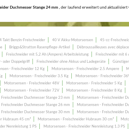
neider Duchmesser Stange 24 mm
, der laufend erweitert und aktualisiert
4 Takt Benzin-Freischneider
40 V Akku-Motorsensen
45-cc-Freischnei
ne
Briggs&Stratton Rasenpflege-Artikel
Débroussailleuses avec déplac
Freischneider mit 5,2 Ah (Ampere) Arbeitsleistung
Freischneider mit 6
- oder Doppelgriff
Freischneider ohne Akkus und Ladegeräte
Günstigen
nsen - Freischneider 12 Kg
Motorsensen - Freischneider 2.5 Ampere
M
Kg
Motorsensen - Freischneider 3.5 Kg
Motorsensen - Freischneider 36
Motorsensen - Freischneider 48V
Motorsensen - Freischneider 5 Kg
Motorsensen - Freischneider 72V
Motorsensen - Freischneider 8 Kg
- Freischneider Duchmesser Stange 23 mm
Motorsensen - Freischneider 
- Freischneider Duchmesser Stange 26 mm
Motorsensen - Freischneider 
- Freischneider Duchmesser Stange 30 mm
Motorsensen - Freischneider 
der Hubraum 45 cm³
Motorsensen - Freischneider Hubraum 30 cm³
Moto
ider Nennleistung 1 PS
Motorsensen - Freischneider Nennleistung 1.3 PS