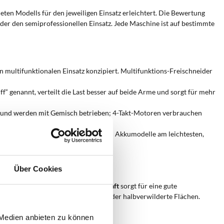
ten Modells für den jeweiligen Einsatz erleichtert. Die Bewertung
oder den semiprofessionellen Einsatz. Jede Maschine ist auf bestimmte
en multifunktionalen Einsatz konzipiert. Multifunktions-Freischneider
ff“ genannt, verteilt die Last besser auf beide Arme und sorgt für mehr
h und werden mit Gemisch betrieben; 4-Takt-Motoren verbrauchen
d Kapazitäten bis zu 5 Ah.
ht längere Einsätze. In der Regel sind Akkumodelle am leichtesten,
nden?
Über Cookies
hine
erforderlich ist. Der
24 mm Schaft
sorgt für eine gute
ße Flächen
, Straßenränder, Gärten oder halbverwilderte Flächen.
 Medien anbieten zu können