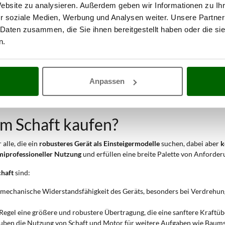
Website zu analysieren. Außerdem geben wir Informationen zu I
glicht kontinuierliches Arbeiten ohne übermäßige Ermüdung. Das geringe
r soziale Medien, Werbung und Analysen weiter. Unsere Partner
ächen
: Der größere Innendurchmesser der Übertragung erhöht die Widers
 Daten zusammen, die Sie ihnen bereitgestellt haben oder die s
hr Präzision und Stabilität, insbesondere in Kombination mit einem Einh
n.
: Das Verhältnis von Gewicht zu Stabilität macht diese Modelle geeignet 
 ermöglichen den Anbau von Zubehör für Baumschnitt oder Heckenschnitt
Anpassen
en semiprofessionellen Einsatz
geeignet, wenn
eine robustere Bauweise
a
m Schaft kaufen?
alle, die ein
robusteres Gerät als Einsteigermodelle
suchen, dabei aber
k
miprofessioneller Nutzung
und erfüllen eine breite Palette von Anforde
chaft
sind:
e mechanische Widerstandsfähigkeit des Geräts, besonders bei Verdrehun
r Regel eine größere und robustere Übertragung, die eine sanftere Kraftü
auben die Nutzung von Schaft und Motor für weitere Aufgaben wie Baumsc