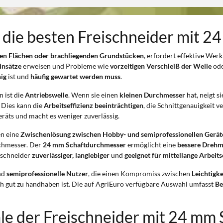
 die besten Freischneider mit 2
nen Flächen oder brachliegenden Grundstücken
, erfordert effektive Wer
insätze
erweisen und Probleme wie
vorzeitigen Verschleiß der Welle
od
ig
ist und
häufig gewartet werden muss
.
 ist die
Antriebswelle
. Wenn sie einen
kleinen Durchmesser
hat, neigt s
 Dies kann die
Arbeitseffizienz beeinträchtigen
, die Schnittgenauigkeit
räts und macht es weniger zuverlässig.
en eine
Zwischenlösung zwischen Hobby- und semiprofessionellen Gerät
chmesser. Der
24 mm Schaftdurchmesser
ermöglicht eine
bessere Dreh
ischneider
zuverlässiger, langlebiger
und
geeignet für mittellange Arbeits
nd
semiprofessionelle Nutzer
, die einen Kompromiss zwischen
Leichtigke
h gut zu handhaben ist. Die auf AgriEuro verfügbare Auswahl umfasst
Be
e der Freischneider mit 24 mm 