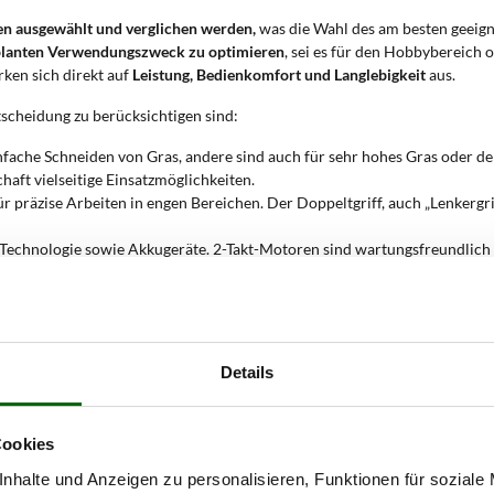
n ausgewählt und verglichen werden,
was die Wahl des am besten geeigne
planten Verwendungszweck zu optimieren
, sei es für den Hobbybereich 
ken sich direkt auf
Leistung, Bedienkomfort und Langlebigkeit
aus.
ntscheidung zu berücksichtigen sind:
einfache Schneiden von Gras, andere sind auch für sehr hohes Gras oder d
ft vielseitige Einsatzmöglichkeiten.
für präzise Arbeiten in engen Bereichen. Der Doppeltgriff, auch „Lenkergri
-Technologie sowie Akkugeräte. 2-Takt-Motoren sind wartungsfreundlic
lle sind besonders leicht und leise, mit Spannungen von 16 bis 40 V un
7,5 kg. Ein leichterer Freischneider verringert die Ermüdung und ermöglic
äten.
hneider mit 24 mm Schaft verwe
Details
ive Nutzung
konzipiert, bei denen dennoch eine
stabile und robuste Masc
höhere Stabilität bei der Arbeit. Er eignet sich besonders für
mittelgro
Cookies
nhalte und Anzeigen zu personalisieren, Funktionen für soziale