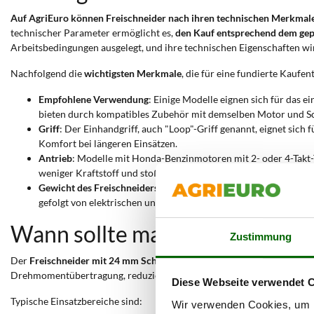
Auf AgriEuro können Freischneider nach ihren technischen Merkmale
technischer Parameter ermöglicht es,
den Kauf entsprechend dem ge
Arbeitsbedingungen ausgelegt, und ihre technischen Eigenschaften wir
Nachfolgend die
wichtigsten Merkmale
, die für eine fundierte Kaufe
Empfohlene Verwendung
: Einige Modelle eignen sich für das 
bieten durch kompatibles Zubehör mit demselben Motor und Scha
Griff
: Der Einhandgriff, auch "Loop"-Griff genannt, eignet sich 
Komfort bei längeren Einsätzen.
Antrieb
: Modelle mit Honda-Benzinmotoren mit 2- oder 4-Takt
weniger Kraftstoff und stoßen weniger Emissionen aus. Akkumode
Gewicht des Freischneiders
: Das Gewicht liegt zwischen 3 und 
gefolgt von elektrischen und schließlich benzinbetriebenen Ger
Wann sollte man einen Freisc
Zustimmung
Der
Freischneider mit 24 mm Schaft
ist für
Grasarbeiten ohne intens
Drehmomentübertragung, reduziert Vibrationen und gewährleistet eine 
Diese Webseite verwendet 
Typische Einsatzbereiche sind:
Wir verwenden Cookies, um I