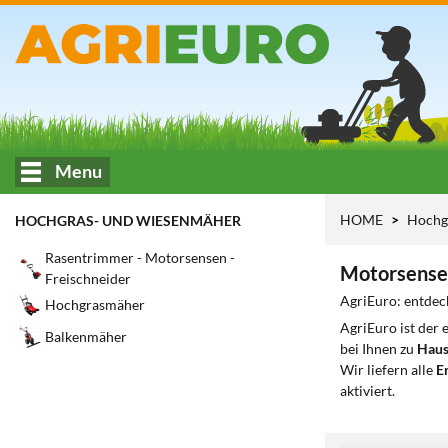
Menu
HOME
Hochg
HOCHGRAS- UND WIESENMÄHER
Rasentrimmer - Motorsensen -
Motorsense
Freischneider
AgriEuro: entdec
Hochgrasmäher
AgriEuro ist der
Balkenmäher
bei Ihnen zu
Haus
Wir liefern alle
Er
aktiviert.