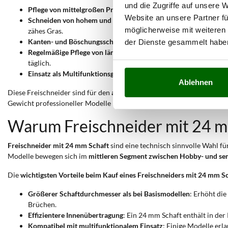
und die Zugriffe auf unsere 
Pflege von mittelgroßen Privatgärten
: Der stabile Schaft ermö
Website an unsere Partner fü
Schneiden von hohem und dichtem Gras auf brachliegenden Fl
möglicherweise mit weiteren
zähes Gras.
Kanten- und Böschungsschnitte
: Der 24 mm Schaft sorgt für me
der Dienste gesammelt habe
Regelmäßige Pflege von ländlichen oder halb-urbanen Flächen
täglich.
Einsatz als Multifunktionsgerät (mit Zubehör)
: Einige Modelle
Ablehnen
Diese Freischneider sind für den
anspruchsvollen Hobbyeinsatz und d
Gewicht professioneller Modelle mit 28 mm Schaft zu erreichen.
Warum Freischneider mit 24 m
Freischneider mit 24 mm Schaft
sind eine technisch sinnvolle Wahl für 
Modelle bewegen sich im
mittleren Segment zwischen Hobby- und se
Die
wichtigsten Vorteile beim Kauf eines Freischneiders mit 24 mm S
Größerer Schaftdurchmesser als bei Basismodellen
: Erhöht di
Brüchen.
Effizientere Innenübertragung
: Ein 24 mm Schaft enthält in de
Kompatibel mit multifunktionalem Einsatz
: Einige Modelle erl