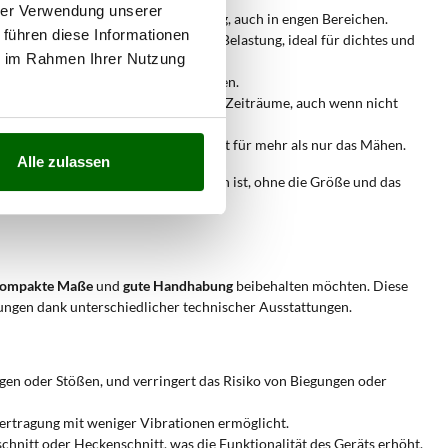
hrer Verwendung unserer
 Gewicht erleichtert die Handhabung, auch in engen Bereichen.
 führen diese Informationen
tandsfähigkeit gegen mechanische Belastung, ideal für dichtes und
ie im Rahmen Ihrer Nutzung
andgriff für kontrollierte Bewegungen.
für wiederholte Einsätze über längere Zeiträume, auch wenn nicht
 und nutzen denselben 24 mm Schaft für mehr als nur das Mähen.
Alle zulassen
ls bei Einstiegsmodellen erforderlich ist, ohne die Größe und das
ompakte Maße
und
gute Handhabung
beibehalten möchten. Diese
rungen dank unterschiedlicher technischer Ausstattungen.
gen oder Stößen, und verringert das Risiko von Biegungen oder
bertragung mit weniger Vibrationen ermöglicht.
hnitt oder Heckenschnitt, was die Funktionalität des Geräts erhöht.