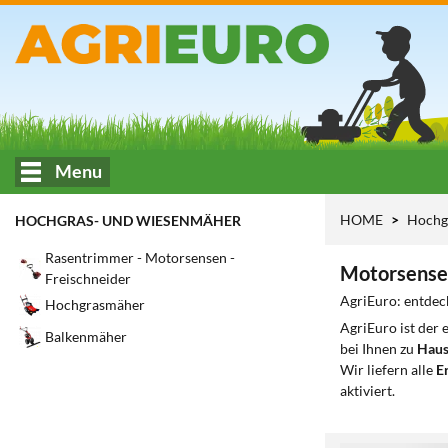
Menu
HOME
Hochg
HOCHGRAS- UND WIESENMÄHER
Rasentrimmer - Motorsensen -
Motorsensen
Freischneider
AgriEuro: entdec
Hochgrasmäher
AgriEuro ist der
Balkenmäher
bei Ihnen zu
Haus
Wir liefern alle
Er
aktiviert.