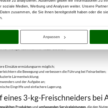
Website zu analysieren. Außerdem geben wir Informationen zu I
stungsstärkere Modelle bewältigen hohes, unregelmäßiges Gras mit ausre
r soziale Medien, Werbung und Analysen weiter. Unsere Partner
infache Bedienung und das geringe Gewicht erleichtern den Einsatz auch 
 Daten zusammen, die Sie ihnen bereitgestellt haben oder die s
n.
ich
. Er ist ideal für gelegentliche oder saisonale Einsätze sowie für reg
fen?
Anpassen
chtes
,
praktisches
Gerät für den häufigen Einsatz suchen – ohne Ermüdun
t. Der
Akkubetrieb
erweitert den Einsatzradius über Netzstrom hinaus 
 für weniger technikaffine Nutzer attraktiv.
ngere Einsätze ermüdungsarm möglich;
erleichtern die Bewegung und verbessern die Führung bei Feinarbeiten;
reduzierte Lärmentwicklung;
Anwenders und der Aufgabe an;
ische Eingriffe und einfachere Lagerung.
f eines 3-kg-Freischneiders bei 
gewählten Produkten
und
umfassenden Serviceleistungen
, die den Nutz