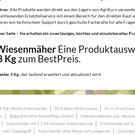
tren
: Alle Produkte werden direkt aus den Lagern von AgriEuro versende
 umfassenden Ersatzteilservice mit einem Bereich für den direkten Kauf
ieren von technischem Support durch geschulte Fachkräfte für alle Frag
ser Seite – Sie erhalten ein zuverlässiges, leichtes und einsatzbereites 
 Wiesenmäher
Eine Produktausw
3 Kg
zum BestPreis.
eider 3 Kg
, der laufend erweitert und aktualisiert wird
4 Takt Benzin-Freischneider
40 V Akku-Motorsensen
45-cc-Freischnei
ne
Briggs&Stratton Rasenpflege-Artikel
Débroussailleuses avec déplac
Freischneider mit 5,2 Ah (Ampere) Arbeitsleistung
Freischneider mit 6
- oder Doppelgriff
Freischneider ohne Akkus und Ladegeräte
Günstigen