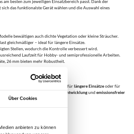
das am besten zum jeweiligen Einsatzbereich passt. Dank der
st sich das funktionalste Gerät wählen und die Auswahl eines
Modelle bewältigen auch dichte Vegetation oder kleine Sträucher.
last gleichmäßiger – ideal für längere Einsätze.
gten Stellen, wodurch die Kontrolle verbessert wird.
ausreichend Laufzeit für Hobby- und semiprofessionelle Arbeiten.
äte, 26 mm bieten mehr Robustheit.
Ermüdung und macht das Gerät ideal für
längere Einsätze
oder für
ereichen, in denen
geringe Geräuschentwicklung
und
emissionsfreier
Über Cookies
unebenen Bereichen.
hgewichtsverlust;
teilten Bereichen;
 Medien anbieten zu können
ision in engen Passagen;