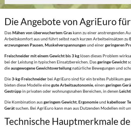
Die Angebote von AgriEuro für
Das
Mähen von überwuchertem Gras
kann zu einer anstrengenden Au
Arbeitskomfort aus und führt selbst nach kurzen Arbeitseinsätzen zu
erzwungenen Pausen
,
Muskelverspannungen
und einer
geringeren Pr
Freischneider mit einem Gewicht bis 3 kg
lösen dieses Problem wirks
bei der Leistung in typischen Einsatzbereichen. Das
geringe Gewicht
so
die
ausgewogene Gewichtsverteilung
natürliche Bewegungen und scho
Die
3-kg-Freischneider
bei AgriEuro sind für ein breites Publikum ge
bieten diese Modelle eine
gute Arbeitsautonomie
, einen
geringen Ger
Gestrüpp
in privaten oder wohnungsnahen Bereichen, in denen
Leicht
Die Kombination aus
geringem Gewicht
,
Ergonomie
und
kabelloser T
Gerät
suchen. Bei AgriEuro kann man aus Dutzenden Modellen mit unte
Technische Hauptmerkmale der