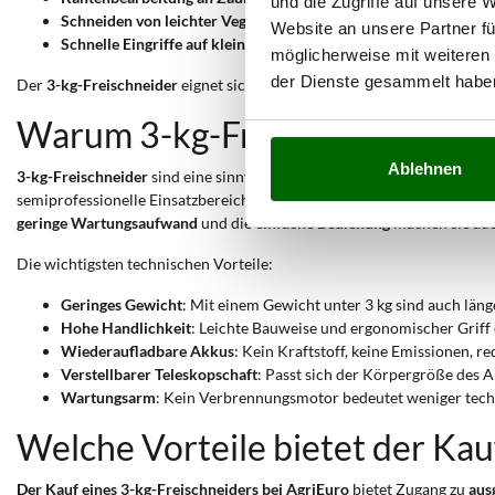
und die Zugriffe auf unsere 
Schneiden von leichter Vegetation in ländlichen Bereichen
: Lei
Website an unsere Partner fü
Schnelle Eingriffe auf kleinen Flächen im Hobbybereich
: Die e
möglicherweise mit weiteren
der Dienste gesammelt habe
Der
3-kg-Freischneider
eignet sich für den
Hobby- und Semiprofibere
Warum 3-kg-Freischneider kau
Ablehnen
3-kg-Freischneider
sind eine sinnvolle Wahl für Anwender, die ein
lei
semiprofessionelle Einsatzbereiche, in denen Komfort entscheidend is
geringe Wartungsaufwand
und die
einfache Bedienung
machen sie auch
Die wichtigsten technischen Vorteile:
Geringes Gewicht
: Mit einem Gewicht unter 3 kg sind auch lä
Hohe Handlichkeit
: Leichte Bauweise und ergonomischer Griff 
Wiederaufladbare Akkus
: Kein Kraftstoff, keine Emissionen, 
Verstellbarer Teleskopschaft
: Passt sich der Körpergröße des 
Wartungsarm
: Kein Verbrennungsmotor bedeutet weniger techn
Welche Vorteile bietet der Kau
Der Kauf eines 3-kg-Freischneiders bei AgriEuro
bietet Zugang zu
aus