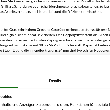
nischen Merkmalen vergleichen und auswählen
, um das Modell zu finden, 
 Griffart, Schaftlänge oder Schaftdurchmesser präzise beurteilen. So läs
s Arbeitsverhalten, die Haltbarkeit und die Effizienz der Maschine.
atz bei
Gras
,
sehr hohem Gras
und
Gestrüpp
geeignet. Leistungsstärkere 
nd eignen sich für präzise Arbeiten. Der
Doppelgriff
verteilt die Arbeits
werden und erleichtert so den Zugang zu schwer erreichbaren oder genei
rtungsaufwand. Akkus mit
18 bis 56 Volt
und
2 bis 6 Ah
Kapazität bieten 
ie
Stabilität
und die
Innenübertragung
. 24 mm sind typisch für Hobbyger
reischneider verwenden?
dlichkeit
und
funktionalem Einsatz
. Das
geringe Gewicht
reduziert die 
ompakte Bauweise
und der
Akkubetrieb
sind besonders vorteilhaft in B
Details
onstruktion ermöglicht zudem eine gute Kontrolle – auch in engen oder 
Cookies
räzises Arbeiten entlang von Wegen, Beeten und Rasenkanten ohne Gleic
ubetrieb erlaubt kabelloses, emissionsfreies Arbeiten – sicher auch in ge
nhalte und Anzeigen zu personalisieren, Funktionen für soziale
 Doppelgriff erleichtert die Führung des Schafts und verbessert die Präz