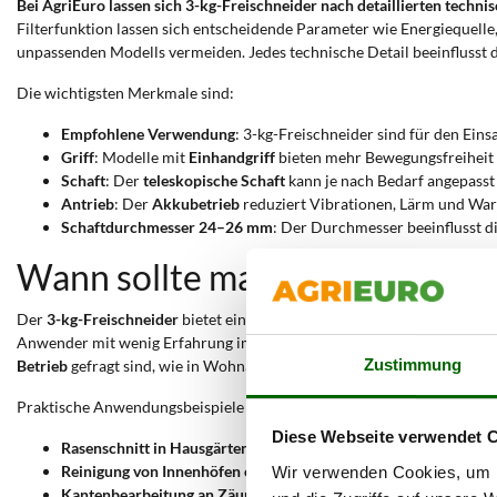
Bei AgriEuro lassen sich 3-kg-Freischneider nach detaillierten tech
Filterfunktion lassen sich entscheidende Parameter wie Energiequelle,
unpassenden Modells vermeiden. Jedes technische Detail beeinflusst da
Die wichtigsten Merkmale sind:
Empfohlene Verwendung
: 3-kg-Freischneider sind für den Eins
Griff
: Modelle mit
Einhandgriff
bieten mehr Bewegungsfreiheit u
Schaft
: Der
teleskopische Schaft
kann je nach Bedarf angepasst 
Antrieb
: Der
Akkubetrieb
reduziert Vibrationen, Lärm und Wa
Schaftdurchmesser 24–26 mm
: Der Durchmesser beeinflusst d
Wann sollte man einen 3-kg-F
Der
3-kg-Freischneider
bietet eine ausgewogene Kombination aus
Han
Anwender mit wenig Erfahrung im Umgang mit Schneidgeräten. Die
k
Zustimmung
Betrieb
gefragt sind, wie in Wohnanlagen oder Gärten. Die einfache K
Praktische Anwendungsbeispiele sind:
Diese Webseite verwendet 
Rasenschnitt in Hausgärten
: Das geringe Gewicht ermöglicht p
Reinigung von Innenhöfen oder Gemeinschaftsflächen
: Der Akk
Wir verwenden Cookies, um I
Kantenbearbeitung an Zäunen oder Mauern
: Der Einhand- oder