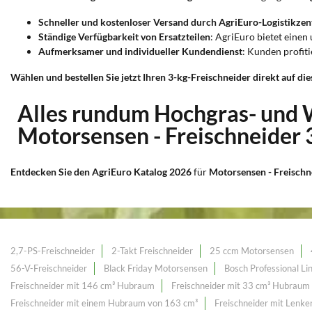
Schneller und kostenloser Versand durch AgriEuro-Logistikzen
Ständige Verfügbarkeit von Ersatzteilen
: AgriEuro bietet einen
Aufmerksamer und individueller Kundendienst
: Kunden profit
Wählen und bestellen Sie jetzt Ihren 3-kg-Freischneider direkt auf die
Alles rundum Hochgras- und
Motorsensen - Freischneider 
Entdecken Sie den AgriEuro Katalog 2026
für
Motorsensen - Freischn
2,7-PS-Freischneider
2-Takt Freischneider
25 ccm Motorsensen
56-V-Freischneider
Black Friday Motorsensen
Bosch Professional Li
Freischneider mit 146 cm³ Hubraum
Freischneider mit 33 cm³ Hubraum
Freischneider mit einem Hubraum von 163 cm³
Freischneider mit Lenker