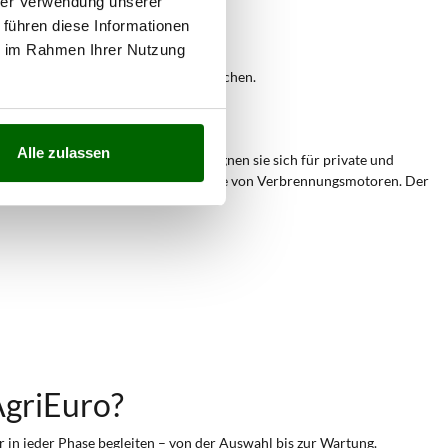
hrer Verwendung unserer
ichender Akkulaufzeit;
 führen diese Informationen
für unerfahrene Nutzer.
ie im Rahmen Ihrer Nutzung
elmäßige Arbeiten auf mittelgroßen Flächen.
Alle zulassen
g. Durch ihre
kompakte Bauweise
eignen sie sich für private und
und vermeidet die typischen Nachteile von Verbrennungsmotoren. Der
AgriEuro?
er in jeder Phase begleiten – von der Auswahl bis zur Wartung.