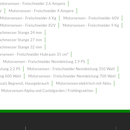
otorsensen - Freischneider 2.6 Ampere
V
Motorsensen - Freischneider 4 Ampere
Motorsensen - Freischneider 6 Kg
Motorsensen - Freischneider 60V
Motorsensen - Freischneider 82V
Motorsensen - Freischneider 9 Kg
Duchmesser Stange 24 mm
Duchmesser Stange 27 mm
Duchmesser Stange 32 mm
rsensen - Freischneider Hubraum 35 cm³
Motorsensen - Freischneider Nennleistung 1.9 PS
stung 2.2 PS
Motorsensen - Freischneider Nennleistung 350 Watt
ung 600 Watt
Motorsensen - Freischneider Nennleistung 700 Watt
nsatz Begrenzt, Hausgebrauch
Motorsensen elektrisch mit Akku
 Motorsensen Alpina und Castelgarden | Frühlingsaktion