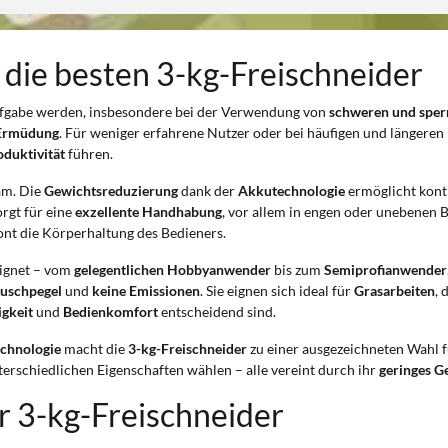
 die besten 3-kg-Freischneider
fgabe werden, insbesondere bei der Verwendung von
schweren und sper
Ermüdung
. Für weniger erfahrene Nutzer oder bei häufigen und längeren 
oduktivität
führen.
am. Die
Gewichtsreduzierung
dank der
Akkutechnologie
ermöglicht kont
rgt für eine
exzellente Handhabung
, vor allem in engen oder unebenen 
nt die Körperhaltung des Bedieners.
eignet – vom
gelegentlichen Hobbyanwender
bis zum
Semiprofianwender
äuschpegel
und
keine Emissionen
. Sie eignen sich ideal für
Grasarbeiten
, 
igkeit
und
Bedienkomfort
entscheidend sind.
echnologie
macht die
3-kg-Freischneider
zu einer ausgezeichneten Wahl fü
rschiedlichen Eigenschaften wählen – alle vereint durch ihr
geringes G
 3-kg-Freischneider