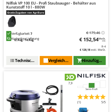
Nilfisk VP 100 EU - Profi Staubsauger - Behälter aus
Kunststoff 10 l - 880W
Gratis-Zugaben von AgriEuro
€ 179,46
Verfügbarkeit:
7
€ 152,54
Kostenlose Lieferung
MwSt.
12. Aug. - 14. Aug.
inkl.
R-4
€ 128,18
exkl. MwSt.
Technische Daten
Vergleichen Sie
Hinzufügen
7,9
Semi-Profi
(1)
5/5