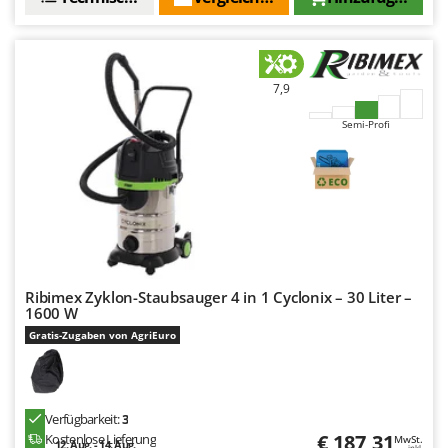
7,9
Semi-Profi
Ribimex Zyklon-Staubsauger 4 in 1 Cyclonix – 30 Liter –
1600 W
Gratis-Zugaben von AgriEuro
Verfügbarkeit:
3
€ 187,31
Kostenlose Lieferung
MwSt.
12. Aug. - 14. Aug.
inkl.