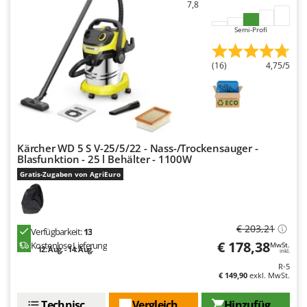
WIDU
7,8
Wiper EcoRobot
Semi-Profi
Wolf Garten
Wortex
(16)
4,75/5
Worx
Y
Yard Force
Kärcher WD 5 S V-25/5/22 - Nass-/Trockensauger -
Z
Blasfunktion - 25 l Behälter - 1100W
Zanon
Gratis-Zugaben von AgriEuro
Zephir
ZGrills
Zodiac
€ 203,21
Verfügbarkeit:
13
€ 178,38
Kostenlose Lieferung
MwSt.
Zomax
12. Aug. - 14. Aug.
inkl.
R-5
€ 149,90
exkl. MwSt.
Technische Daten
Vergleichen Sie
Hinzufügen