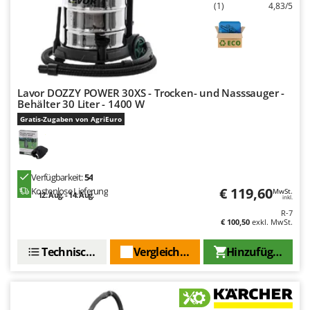
(1)
4,83/5
Tornado
Tre Spade
Trev - Abrek - TecnoVIR
Trotec
Troy-Bilt
Lavor DOZZY POWER 30XS - Trocken- und Nasssauger -
Behälter 30 Liter - 1400 W
Gratis-Zugaben von AgriEuro
U
Udor
Unger
Verfügbarkeit:
54
V
€ 119,60
Kostenlose Lieferung
Verdemax
MwSt.
12. Aug. - 14. Aug.
inkl.
Vesco
R-7
€ 100,50
exkl. MwSt.
Volpi
Technische Daten
Vergleichen Sie
Hinzufügen
W
Waldner
Weber