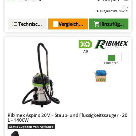
R-12
€ 157,40
exkl. MwSt.
Technische Daten
Vergleichen Sie
Hinzufügen
7,9
Semi-Profi
Ribimex Aspirix 20M - Staub- und Flüssigkeitssauger - 20
L - 1400W
Gratis-Zugaben von AgriEuro