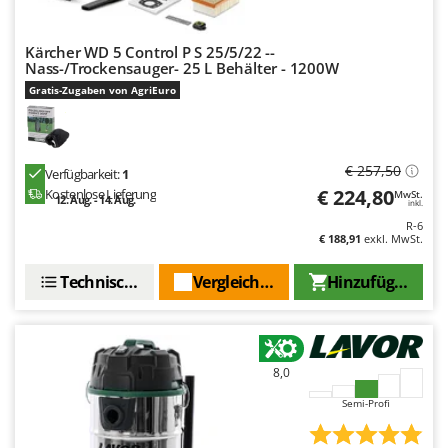
Spiralmac
Spring Protezione
Kärcher WD 5 Control P S 25/5/22 --
Nass-/Trockensauger- 25 L Behälter - 1200W
Spyro
Gratis-Zugaben von AgriEuro
Stanley
Stiga
Stocker
€ 257,50
Verfügbarkeit:
1
Sunseeker
€ 224,80
Kostenlose Lieferung
MwSt.
12. Aug. - 14. Aug.
inkl.
R-6
T
€ 188,91
exkl. MwSt.
Tecla
TecnoGen
Technische Daten
Vergleichen Sie
Hinzufügen
Tellarini Pompe
Telwin
Tenco
8,0
Tineco
Semi-Profi
Titania