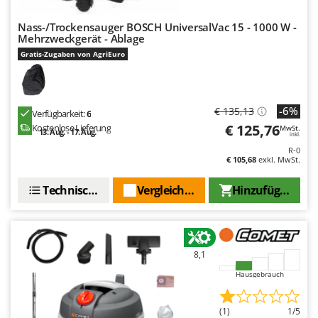
Nass-/Trockensauger BOSCH UniversalVac 15 - 1000 W -
Mehrzweckgerät - Ablage
Gratis-Zugaben von AgriEuro
-6%
€ 135,13
Verfügbarkeit:
6
€ 125,76
Kostenlose Lieferung
MwSt.
13. Aug. - 17. Aug.
inkl.
R-0
€ 105,68
exkl. MwSt.
Technische Daten
Vergleichen Sie
Hinzufügen
8,1
Hausgebrauch
(1)
1/5