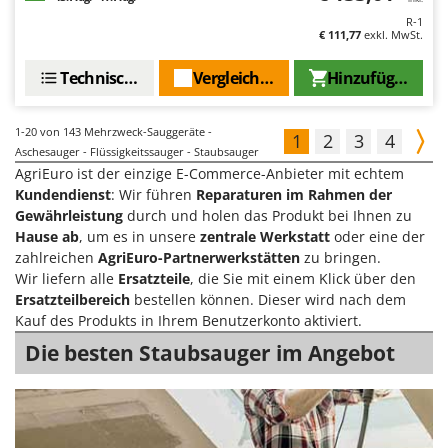
R-1
€ 111,77
exkl. MwSt.
Technische Daten
Vergleichen Sie
Hinzufügen
1-20
von 143 Mehrzweck-Sauggeräte -
1
2
3
4
Aschesauger - Flüssigkeitssauger - Staubsauger
AgriEuro ist der einzige E-Commerce-Anbieter mit echtem
Kundendienst
: Wir führen
Reparaturen im Rahmen der
Gewährleistung
durch und holen das Produkt bei Ihnen zu
Hause ab
, um es in unsere
zentrale Werkstatt
oder eine der
zahlreichen
AgriEuro-Partnerwerkstätten
zu bringen.
Wir liefern alle
Ersatzteile
, die Sie mit einem Klick über den
Ersatzteilbereich
bestellen können. Dieser wird nach dem
Kauf des Produkts in Ihrem Benutzerkonto aktiviert.
Die besten Staubsauger im Angebot