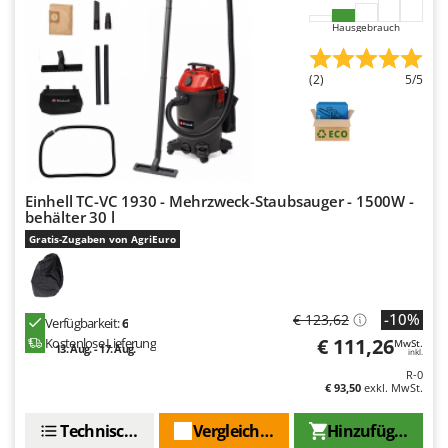
Hausgebrauch
(2)
5/5
Einhell TC-VC 1930 - Mehrzweck-Staubsauger - 1500W -
behälter 30 l
Gratis-Zugaben von AgriEuro
-10%
€ 123,62
Verfügbarkeit:
6
€ 111,26
Kostenlose Lieferung
MwSt.
13. Aug. - 17. Aug.
inkl.
R-0
€ 93,50
exkl. MwSt.
Technische Daten
Vergleichen Sie
Hinzufügen