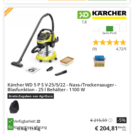
ANGEBOT
7,8
Semi-Profi
(9)
4,72/5
Kärcher WD 5 P S V-25/5/22 - Nass-/Trockensauger -
Blasfunktion - 25 l Behälter - 1100 W
Gratis-Zugaben von AgriEuro
-5%
€ 215,59
Verfügbarkeit:
22
€ 204,81
Kostenlose Lieferung
MwSt.
13. Aug. - 17. Aug.
inkl.