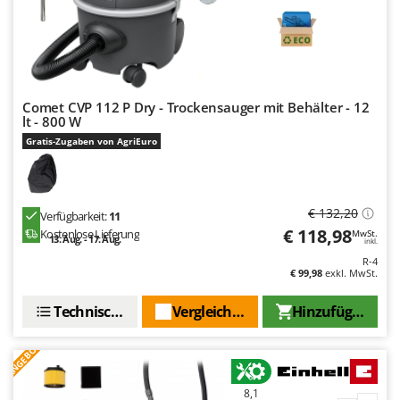
Comet CVP 112 P Dry - Trockensauger mit Behälter - 12
lt - 800 W
Gratis-Zugaben von AgriEuro
€ 132,20
Verfügbarkeit:
11
€ 118,98
Kostenlose Lieferung
MwSt.
13. Aug. - 17. Aug.
inkl.
R-4
€ 99,98
exkl. MwSt.
Technische Daten
Vergleichen Sie
Hinzufügen
ANGEBOT
8,1