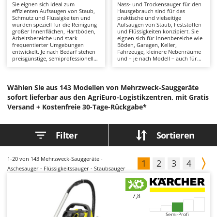
Sie eignen sich ideal zum
Nass- und Trockensauger für den
Astscheren
Ambrogio Robot
effizienten Aufsaugen von Staub,
Hausgebrauch sind für das
Schmutz und Flüssigkeiten und
praktische und vielseitige
Atemschutzgeräte
Annovi Reverberi
wurden speziell für die Reinigung
Aufsaugen von Staub, Feststoffen
großer Innenflächen, Hartböden,
und Flüssigkeiten konzipiert. Sie
Aufroller für Olivennetze
ANTHBOT
Arbeitsbereiche und stark
eignen sich für Innenbereiche wie
frequentierter Umgebungen
Böden, Garagen, Keller,
Aufschnittmaschinen
Archman
entwickelt. Je nach Bedarf stehen
Fahrzeuge, kleinere Nebenräume
preisgünstige, semiprofessionelle
und – je nach Modell – auch für
Auslegemulcher für Traktoren
Arco
und professionelle Modelle für
die Poolreinigung. Die Modelle
den regelmäßigen oder intensiven
reichen vom Hobbybereich bis hin
Einsatz zur Verfügung. Das große
Äxte - Beile und Spalthammer
Ardes
zu hochwertigeren Ausführungen.
Behältervolumen sowie
Dank kompakter Behälter bieten
Wählen Sie aus 143 Modellen von Mehrzweck-Sauggeräte
Ausführungen mit einem, zwei
sie eine ausgewogene
Argo
sofort lieferbar aus den AgriEuro-Logistikzentren, mit Gratis
oder drei Motoren ermöglichen
Arbeitskapazität, die für die
B
Versand +
lange Arbeitsintervalle bei
Kostenfreie 30-Tage-Rückgabe*
meisten Reinigungsarbeiten im
Balkenmäher
Ariete
konstant hoher Saugleistung. Für
Haushalt ausreicht, ohne dass
eine gründliche und
häufig entleert werden muss.
Bandsägen
Artus
gleichbleibende
Leistungsstarke Filtersysteme und
Filter
Sortieren
Reinigungsleistung sorgen
ein umfangreiches Zubehör
Batterieladegeräte - Starthilfegeräte
Attila
leistungsstarke Filtersysteme wie
ermöglichen eine gründliche
Doppelfilter oder
Reinigung und den flexiblen
Baum- und Astscheren - manuell
Ausonia
Filterabreinigung, die auch bei
Einsatz für unterschiedliche
1-20
von 143 Mehrzweck-Sauggeräte -
feinem Staub einen konstanten
Materialien mit nur einem Gerät.
1
2
3
4
Baumscheren - pneumatisch
Awelco
Luftstrom gewährleisten. Die hohe
Die hohe Effizienz sorgt für kurze
Aschesauger - Flüssigkeitssauger - Staubsauger
Flächenleistung verkürzt die
Reinigungszeiten und macht diese
Baumstumpffräsen
Reinigungszeiten auf großen
Sauger ideal für den privaten und
B
Flächen, während Funktionen wie
häuslichen Gebrauch. Für den
eine Steckdose für
Bindezangen - elektrisch
Baesso
Betrieb ist ein Netzanschluss
7,8
Elektrowerkzeuge und die
erforderlich. Das Netzkabel
Blasfunktion den Einsatzbereich
schränkt zwar den Arbeitsradius
Bodenfräsen für Traktor
Bahco
Semi-Profi
zusätzlich erweitern. Ideal für
ein, gewährleistet jedoch einen