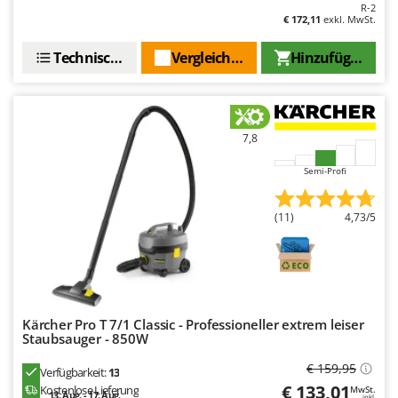
R-2
€ 172,11
exkl. MwSt.
Technische Daten
Vergleichen Sie
Hinzufügen
7,8
Semi-Profi
(11)
4,73/5
Kärcher Pro T 7/1 Classic - Professioneller extrem leiser
Staubsauger - 850W
€ 159,95
Verfügbarkeit:
13
€ 133,01
Kostenlose Lieferung
MwSt.
13. Aug. - 17. Aug.
inkl.