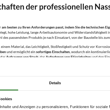
chaften der professionellen Nas
am besten zu Ihren Anforderungen passt, indem Sie die technischen Eige
gelegt, hohe Leistung, lange Arbeitsautonomie und Widerstandsfähigkeit i
 des passendsten Produkts je nach Einsatzart, von der Baustelle bis zum
, einem Material, das Leichtigkeit, Stoßfestigkeit und Schutz vor Korrosion
eben
und ermöglicht ein
sofortiges Einschalten
, wodurch ein kontinuierli
r das
Aufsaugen von Staub
, das
Aufnehmen von Flüssigkeiten
und den Ein
 längeres Arbeiten ohne häufiges Entleeren. Die größeren Modelle eigne
ro Sekunde
gewährleisten diese Sauger eine schnelle und wirksame Absau
g von 3000 W
und sorgen auch unter anspruchsvollsten Bedingungen für 
Details
ler Nass- und Trockensauger mi
Cookies
nhalte und Anzeigen zu personalisieren, Funktionen für soziale