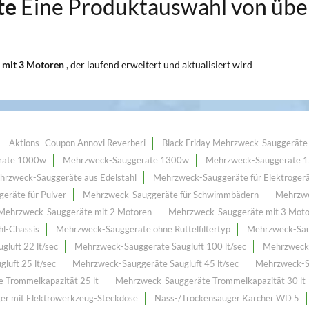
te
Eine Produktauswahl von üb
 mit 3 Motoren
, der laufend erweitert und aktualisiert wird
Aktions- Coupon Annovi Reverberi
Black Friday Mehrzweck-Sauggeräte
räte 1000w
Mehrzweck-Sauggeräte 1300w
Mehrzweck-Sauggeräte 
hrzweck-Sauggeräte aus Edelstahl
Mehrzweck-Sauggeräte für Elektroger
eräte für Pulver
Mehrzweck-Sauggeräte für Schwimmbädern
Mehrzwe
Mehrzweck-Sauggeräte mit 2 Motoren
Mehrzweck-Sauggeräte mit 3 Mot
l-Chassis
Mehrzweck-Sauggeräte ohne Rüttelfiltertyp
Mehrzweck-Saug
luft 22 lt/sec
Mehrzweck-Sauggeräte Saugluft 100 lt/sec
Mehrzweck-
luft 25 lt/sec
Mehrzweck-Sauggeräte Saugluft 45 lt/sec
Mehrzweck-Sa
 Trommelkapazität 25 lt
Mehrzweck-Sauggeräte Trommelkapazität 30 lt
er mit Elektrowerkzeug-Steckdose
Nass-/Trockensauger Kärcher WD 5