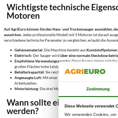
Wichtigste technische Eigens
Motoren
Auf AgriEuro können Sie den Nass- und Trockensauger auswählen, der 
auswirken
. Jedes professionelle Modell mit 3 Motoren ist darauf aus
verschiedene technische Parameter zu vergleichen, erlaubt die Auswahl
Gehäusematerial
: Die Maschine besteht aus
Kunststoffpolymer
Elektrisch
: Der Sauger wird
über eine normale Steckdose betri
Empfohlene Verwendungszwecke
: Diese Sauger eignen sich fü
großen Flächen hohe Leistung bieten.
Behälterkapazität
: Sie reicht von
60 bis 70 Litern
und ermöglicht
Angesaugte Luft
: Mit einer Fördermenge von über
150 Litern p
Arbeitszeiten.
Motorleistung
: Die drei Motoren erreichen eine
Gesamtleistun
Zustimmung
Wann sollte ein professionel
Diese Webseite verwendet 
werden?
Wir verwenden Cookies, um I