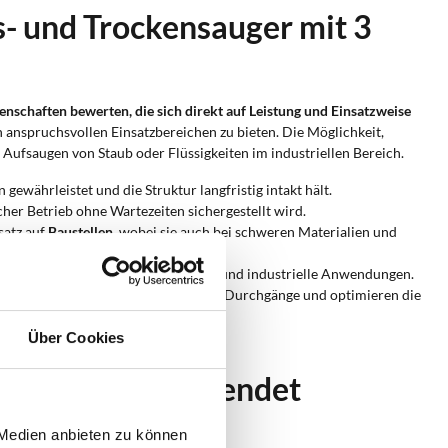
s- und Trockensauger mit 3
nschaften bewerten, die sich direkt auf Leistung und Einsatzweise
n anspruchsvollen Einsatzbereichen zu bieten. Die Möglichkeit,
 Aufsaugen von Staub oder Flüssigkeiten im industriellen Bereich.
 gewährleistet und die Struktur langfristig intakt hält.
cher Betrieb ohne Wartezeiten sichergestellt wird.
satz auf
Baustellen
, wobei sie auch bei schweren Materialien und
n sich besonders für professionelle und industrielle Anwendungen.
gung, reduzieren die erforderlichen Durchgänge und optimieren die
eine hohe Saugkraft.
Über Cookies
t 3 Motoren verwendet
 Medien anbieten zu können