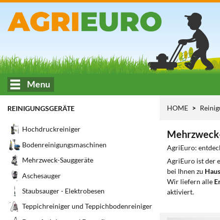
Menu
HOME
Reini
REINIGUNGSGERÄTE
Hochdruckreiniger
Mehrzweck-
Bodenreinigungsmaschinen
AgriEuro: entdec
Mehrzweck-Sauggeräte
AgriEuro ist der
bei Ihnen zu
Haus
Aschesauger
Wir liefern alle
Er
Staubsauger - Elektrobesen
aktiviert.
Teppichreiniger und Teppichbodenreiniger