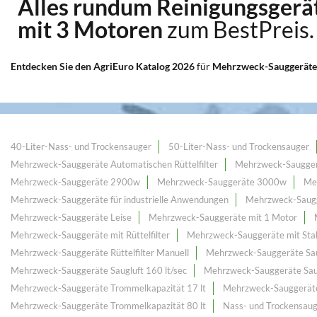
Alles rundum Reinigungsgerä
mit 3 Motoren
zum BestPreis.
Entdecken Sie den AgriEuro Katalog 2026
für
Mehrzweck-Sauggeräte
40-Liter-Nass- und Trockensauger
50-Liter-Nass- und Trockensauger
Mehrzweck-Sauggeräte Automatischen Rüttelfilter
Mehrzweck-Saugge
Mehrzweck-Sauggeräte 2900w
Mehrzweck-Sauggeräte 3000w
Me
Mehrzweck-Sauggeräte für industrielle Anwendungen
Mehrzweck-Saugg
Mehrzweck-Sauggeräte Leise
Mehrzweck-Sauggeräte mit 1 Motor
Mehrzweck-Sauggeräte mit Rüttelfilter
Mehrzweck-Sauggeräte mit Stah
Mehrzweck-Sauggeräte Rüttelfilter Manuell
Mehrzweck-Sauggeräte Saug
Mehrzweck-Sauggeräte Saugluft 160 lt/sec
Mehrzweck-Sauggeräte Saug
Mehrzweck-Sauggeräte Trommelkapazität 17 lt
Mehrzweck-Sauggeräte
Mehrzweck-Sauggeräte Trommelkapazität 80 lt
Nass- und Trockensaug