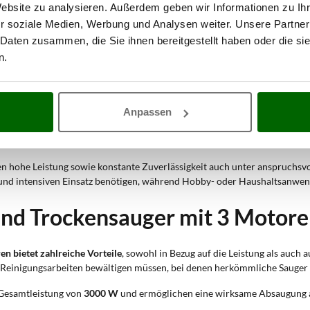
Website zu analysieren. Außerdem geben wir Informationen zu I
spruchsvolle Reinigungsarbeiten konzipiert, bei denen große Mengen an S
r soziale Medien, Werbung und Analysen weiter. Unsere Partner
von über 150 Litern pro Sekunde
ermöglicht eine konstante und wirksam
 Daten zusammen, die Sie ihnen bereitgestellt haben oder die s
e Arbeitssitzungen ohne häufige Unterbrechungen zum Entleeren geeigne
n.
apazität ermöglichen das schnelle Aufnehmen von Feinstaub, Bauschutt 
cht das Aufsaugen von Metallspänen, Ölen und Flüssigkeiten aus industr
Anpassen
 Kunststoffpolymer und des leistungsstarken Motors ist der Sauger idea
und die konstante Leistung reduzieren Unterbrechungen und verbessern di
en hohe Leistung sowie konstante Zuverlässigkeit auch unter anspruchsv
en und intensiven Einsatz benötigen, während Hobby- oder Haushaltsanwe
und Trockensauger mit 3 Motore
n bietet zahlreiche Vorteile
, sowohl in Bezug auf die Leistung als auch
e Reinigungsarbeiten bewältigen müssen, bei denen herkömmliche Sauger 
 Gesamtleistung von
3000 W
und ermöglichen eine wirksame Absaugung a