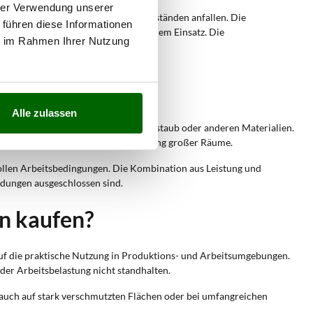
hrer Verwendung unserer
taub, Flüssigkeiten oder festen Rückständen anfallen. Die
 führen diese Informationen
e Absaugung auch bei kontinuierlichem Einsatz. Die
ie im Rahmen Ihrer Nutzung
t.
und Arbeitsrückständen.
iellen Bearbeitungsprozessen.
Alle zulassen
l zum Entfernen von Holzstaub, Lackstaub oder anderen Materialien.
e Effizienz bei der täglichen Reinigung großer Räume.
ollen Arbeitsbedingungen. Die Kombination aus Leistung und
ndungen ausgeschlossen sind.
n kaufen?
 auf die praktische Nutzung in Produktions- und Arbeitsumgebungen.
der Arbeitsbelastung nicht standhalten.
uch auf stark verschmutzten Flächen oder bei umfangreichen