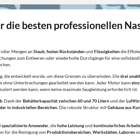
r die besten professionellen Na
großer Mengen an
Staub
,
festen Rückständen
und
Flüssigkeiten
die Effizi
chungen zum Entleeren oder wiederholte Durchgänge für eine vollständig
echen.
g, die entwickelt wurde, um diese Grenzen zu überwinden. Die
drei unab
n
ohne Unterbrechungen gearbeitet werden kann. Jeder Motor kann
einz
uziert werden kann, wenn keine maximale Saugleistung erforderlich ist.
ub
. Dank der
Behälterkapazität zwischen 60 und 70 Litern
und der
Luftfö
der in industriellen Bereichen
. Die robuste Struktur mit
Gehäuse aus Kun
 spezialisierte Anwender
, die
hohe Leistung
und
kontinuierliches Arbeit
n für die Reinigung von
Produktionsbereichen
,
Werkstätten
,
Laboren
o