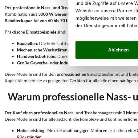
und die Zugriffe auf unsere 
Der
professionelle Nass- und Trockensauger mit 3 Motoren
ist für an
Website an unsere Partner fü
Kombination aus
3000 W Gesamtleistung
und einer
Luftfördermenge 
möglicherweise mit weiteren
Behälterkapazität von 60 bis 70 Litern
macht diese Modelle für länger
der Dienste gesammelt habe
Praktische Einsatzbeispiele sind:
Baustellen
: Die hohe Luftfördermenge und die große Behälterk
Mechanische Werkstätten
: Die Leistung der 3 Motoren ermögli
Ablehnen
Handwerksbetriebe
: Dank des widerstandsfähigen Gehäuses aus
Große Gewerbe- oder Industrieflächen
: Die Behälterkapazität 
Diese Modelle sind für den
professionellen
Einsatz bestimmt und biet
Kapazität macht sie zu geeigneten Geräten für alle, die einen häufig
Warum professionelle Nass- 
Der Kauf eines professionellen Nass- und Trockensaugers mit 3 Motore
Diese Modelle sind für alle gedacht, die komplexe und kontinuierlich
Hohe Leistung
: Die drei unabhängigen Motoren erreichen eine
Rückständen.