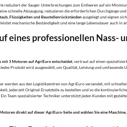
rn
reduziert der Sauger Unterbrechungen zum Entleeren auf ein Minimum
eine schnelle Absaugung, reduzieren die erforderlichen Durchgänge und
taub, Flüssigkeiten und Baustellenrückständen
ausgelegt und eignen sich
eistet mechanische Beständigkeit und eine lange Lebensdauer auch in 
uf eines professionellen Nass- 
s mit 3 Motoren auf AgriEuro entscheidet
, vertraut auf einen spezialisi
. Jedes Produkt wird ausgewählt, um Qualität, Leistung und umfassende Un
er werden aus den Logistikzentren von AgriEuro versendet, mit schneller
hkeit, jederzeit Original-Ersatzteile zu bestellen und so die kontinuierlic
: Ein Team spezialisierter Techniker unterstützt jeden Kunden mit gezielt
 Motoren direkt auf dieser AgriEuro-Seite und wählen Sie eine Maschine,