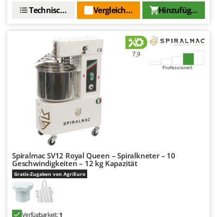
Spiralmac
Technische Daten
Vergleichen Sie
Hinzufügen
Spring Protezione
Spyro
Stanley
7,9
Stiga
Professionell
Stocker
Sunseeker
T
Tecla
TecnoGen
Tellarini Pompe
Spiralmac SV12 Royal Queen – Spiralkneter – 10
Geschwindigkeiten – 12 kg Kapazität
Telwin
Gratis-Zugaben von AgriEuro
Tenco
Tineco
Titania
Verfügbarkeit:
1