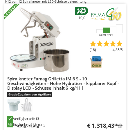
1-12
von 12 Spiralkneter mit LED-Schüsselbeleuchtung
Flockenquetschen
+300 VERKAUFT
Bosch
Furchenzieher für Traktoren
Brumi
10,0
BullMach
G
Gartengrills
C
Semi-Profi
Gartenpumpen
C.EL.ME.
Gebläsespritzen für Traktoren
Calory Forni
(18)
4,85/5
Gerätehäuser
Campagnola
Getreidemühlen
Campingaz
Grabenfräsen
Castelgarden
Spiralkneter Famag Grilletta IM 6 S - 10
Grubber - Tiefenlockerer
Castellari
Geschwindigkeiten - Hohe Hydration - kippbarer Kopf -
Display LCD - Schüsselinhalt 6 kg/11 l
Grubber für Traktor
Ceccato Olindo
Gratis-Zugaben von AgriEuro
Char-Broil
H
Häcksler
Classe
Handsägen auf Verlängerung
Clementi
Verfügbarkeit:
13
Heckcontainer für Traktoren
€ 1.318,43
Kostenlose Lieferung
MwSt.
Cofra
14. Aug. - 18. Aug.
inkl.