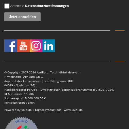
Es ist ein Fehler aufgetreten
Accetto la
Datenschutzbestimmungen
© Copyright 2007-2026 AgriEuro. Tutti i diritti riservati
Firmenname: AgriEuro S.R.L.
Anschrift des Firmensitzes: Fraz. Petrognano 50/D
06049 – Spoleto – (PG)
Handelsregister Perugia – Umsatzsteuer-Identifikationsnummer IT01629170547
REA-Nummer: 150802
Stammkapital: 5.000.000,00 €
Kontaktinformationen
Powered by Kaleido | Digital Productions - www.kalei.do