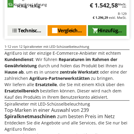
Tornado
€ 1.542,58
Kostenlose Lieferung
MwSt.
14. Aug. - 18. Aug.
inkl.
Tre Spade
R-129
€ 1.296,29
exkl. MwSt.
Trev - Abrek - TecnoVIR
Trotec
Technische Daten
Vergleichen Sie
Hinzufügen
Troy-Bilt
1-12
von 12 Spiralkneter mit LED-Schüsselbeleuchtung
U
AgriEuro ist der einzige E-Commerce-Anbieter mit echtem
Udor
Kundendienst
: Wir führen
Reparaturen im Rahmen der
Unger
Gewährleistung
durch und holen das Produkt bei Ihnen zu
Hause ab
, um es in unsere
zentrale Werkstatt
oder eine der
zahlreichen
AgriEuro-Partnerwerkstätten
zu bringen.
V
Verdemax
Wir liefern alle
Ersatzteile
, die Sie mit einem Klick über den
Ersatzteilbereich
bestellen können. Dieser wird nach dem
Vesco
Kauf des Produkts in Ihrem Benutzerkonto aktiviert.
Volpi
Spiralkneter mit LED-Schüsselbeleuchtung
Top-Marken in einer Auswahl von 239
W
Spiralknetmaschinen
zum besten Preis im Netz
Waldner
Entdecken Sie die Angebote und alle Services, die Sie nur bei
Weber
AgriEuro finden