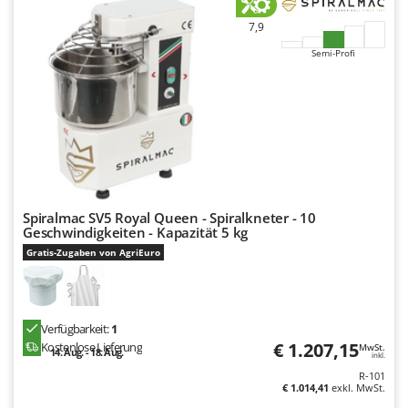
Santos
7,9
Sbaraglia
Semi-Profi
Schnitzer
Seven Italy
Shark
Shindaiwa
Silky
Simatech
Spiralmac SV5 Royal Queen - Spiralkneter - 10
Sirman
Geschwindigkeiten - Kapazität 5 kg
Skil
Gratis-Zugaben von AgriEuro
Smartwood
Smeg
Verfügbarkeit:
1
Snapper
€ 1.207,15
Kostenlose Lieferung
MwSt.
14. Aug. - 18. Aug.
inkl.
Solidur
R-101
€ 1.014,41
exkl. MwSt.
Spice Electronics