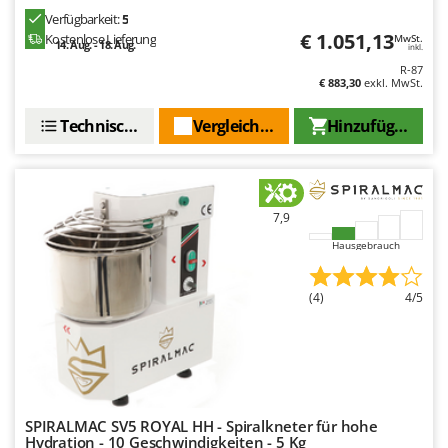
Makita
Verfügbarkeit:
5
€ 1.051,13
Kostenlose Lieferung
MAMMAMIA
MwSt.
14. Aug. - 18. Aug.
inkl.
Marcato
R-87
€ 883,30
exkl. MwSt.
Marina Systems
Technische Daten
Vergleichen Sie
Hinzufügen
Master
Mastercook
McCulloch
7,9
MCH
Hausgebrauch
Michelin
Mille
(4)
4/5
Minox
Mockmill
More than chef
MOSA
SPIRALMAC SV5 ROYAL HH - Spiralkneter für hohe
MOVA
Hydration - 10 Geschwindigkeiten - 5 Kg