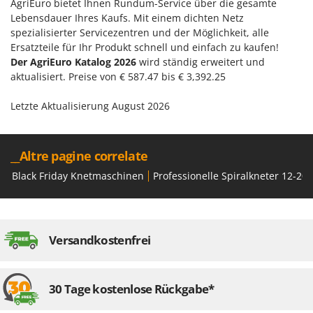
AgriEuro bietet Ihnen Rundum-Service über die gesamte
WIDU
Lebensdauer Ihres Kaufs. Mit einem dichten Netz
Wiper EcoRobot
spezialisierter Servicezentren und der Möglichkeit, alle
Wolf Garten
Ersatzteile für Ihr Produkt schnell und einfach zu kaufen!
Der AgriEuro Katalog 2026
wird ständig erweitert und
Wortex
aktualisiert. Preise von € 587.47 bis € 3,392.25
Worx
Letzte Aktualisierung August 2026
Y
Yard Force
__Altre pagine correlate
Z
Zanon
Black Friday Knetmaschinen
Professionelle Spiralkneter 12-20 
Zephir
ZGrills
Zodiac
Versandkostenfrei
Zomax
30 Tage kostenlose Rückgabe*