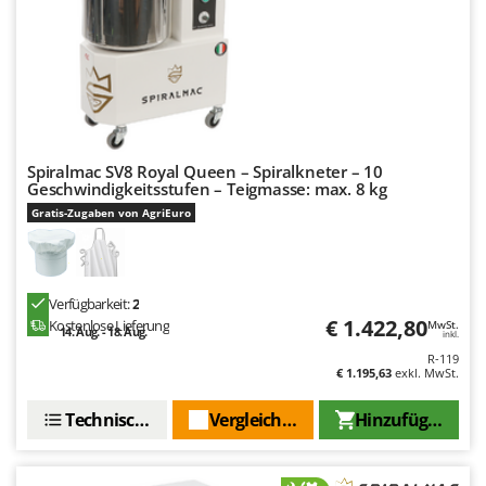
Rato
Reber
Redback
Resto Italia
Ribimex
Spiralmac SV8 Royal Queen – Spiralkneter – 10
Ripartrak
Geschwindigkeitsstufen – Teigmasse: max. 8 kg
Ritter
Gratis-Zugaben von AgriEuro
River Systems
Robomow
Rossofuoco
Verfügbarkeit:
2
€ 1.422,80
Kostenlose Lieferung
MwSt.
14. Aug. - 18. Aug.
Rover Pompe
inkl.
R-119
Royal Food
€ 1.195,63
exkl. MwSt.
Ryobi
Technische Daten
Vergleichen Sie
Hinzufügen
S
S.T.P.