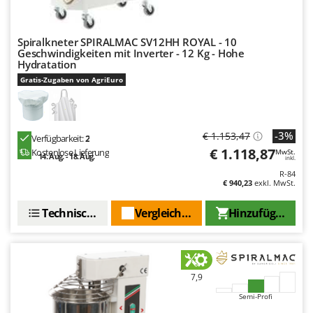
Omas
Ompagrill
Spiralkneter SPIRALMAC SV12HH ROYAL - 10
Ooni
Geschwindigkeiten mit Inverter - 12 Kg - Hohe
Hydratation
Oriental Koshin
Gratis-Zugaben von AgriEuro
Outdoorchef
P
Palazzetti
-3%
€ 1.153,47
Verfügbarkeit:
2
€ 1.118,87
Kostenlose Lieferung
Palumbo Pavi
MwSt.
14. Aug. - 18. Aug.
inkl.
Partisani
R-84
€ 940,23
exkl. MwSt.
Paterlini
Technische Daten
Vergleichen Sie
Hinzufügen
Philips
Pramac
Prismafood
7,9
R
Semi-Profi
R.G.V.