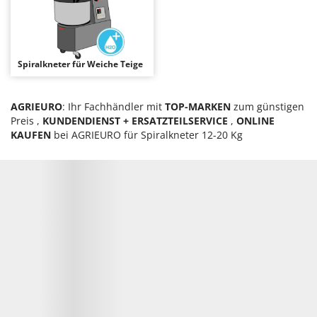
Astscheren
Ambrogio Robot
Atemschutzgeräte
Annovi Reverberi
Aufroller für Olivennetze
ANTHBOT
Spiralkneter für Weiche Teige
Aufschnittmaschinen
Archman
Auslegemulcher für Traktoren
Arco
AGRIEURO
: Ihr Fachhändler mit
TOP-MARKEN
zum günstigen
Äxte - Beile und Spalthammer
Ardes
Preis ,
KUNDENDIENST + ERSATZTEILSERVICE
,
ONLINE
KAUFEN
bei AGRIEURO für Spiralkneter 12-20 Kg
Argo
B
Balkenmäher
Ariete
Bandsägen
Artus
Batterieladegeräte - Starthilfegeräte
Attila
Baum- und Astscheren - manuell
Ausonia
Baumscheren - pneumatisch
Awelco
Baumstumpffräsen
B
Bindezangen - elektrisch
Baesso
Bodenfräsen für Traktor
Bahco
er