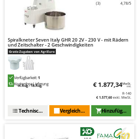
(3)
4,78/5
Mowox
MTD
N
New O.M.R.A.
Spiralkneter Seven Italy GHR 20 2V - 230 V - mit Rädern
Nilfisk
und Zeitschalter - 2 Geschwindigkeiten
Ninja
Gratis-Zugaben von AgriEuro
Novatec
Novital
Verfügbarkeit:
1
NuAir
€ 1.877,34
Kostenlose Lieferung
MwSt.
14. Aug. - 18. Aug.
NuovaFac
inkl.
R-140
€ 1.577,60
exkl. MwSt.
O
Officine Savioli
Technische Daten
Vergleichen Sie
Hinzufügen
Oliviero
Olix
OMA