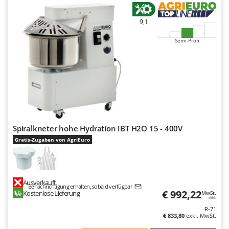
9,1
Semi-Profi
Spiralkneter hohe Hydration IBT H2O 15 - 400V
Gratis-Zugaben von AgriEuro
Ausverkauft
Benachrichtigung erhalten, sobald verfügbar
€ 992,22
Kostenlose Lieferung
MwSt.
inkl.
R-71
€ 833,80
exkl. MwSt.