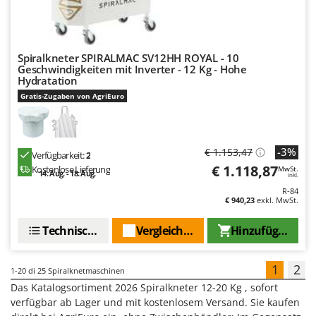
Spiralkneter SPIRALMAC SV12HH ROYAL - 10
Geschwindigkeiten mit Inverter - 12 Kg - Hohe
Hydratation
Gratis-Zugaben von AgriEuro
-3%
€ 1.153,47
Verfügbarkeit:
2
€ 1.118,87
Kostenlose Lieferung
MwSt.
14. Aug. - 18. Aug.
inkl.
R-84
€ 940,23
exkl. MwSt.
Technische Daten
Vergleichen Sie
Hinzufügen
1
2
1-20
di 25 Spiralknetmaschinen
Das Katalogsortiment 2026 Spiralkneter 12-20 Kg , sofort
verfügbar ab Lager und mit kostenlosem Versand. Sie kaufen