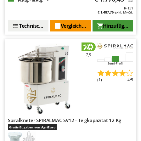
14. Aug. - 18. Aug.
inkl.
R-131
€ 1.487,76
exkl. MwSt.
Technische Daten
Vergleichen Sie
Hinzufügen
7,9
Semi-Profi
(1)
4/5
Spiralkneter SPIRALMAC SV12 - Teigkapazität 12 Kg
Gratis-Zugaben von AgriEuro