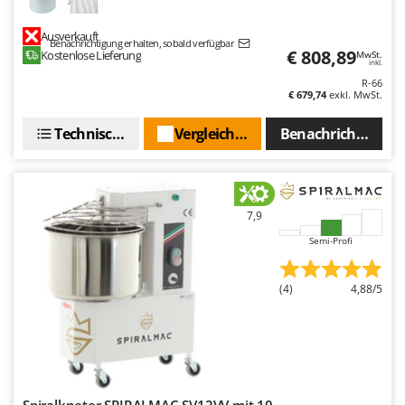
Ausverkauft
Benachrichtigung erhalten, sobald verfügbar
€ 808,89
Kostenlose Lieferung
MwSt.
inkl.
R-66
€ 679,74
exkl. MwSt.
Technische Daten
Vergleichen Sie
Benachrichtigen S
7,9
Semi-Profi
(4)
4,88/5