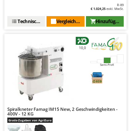
Santos
R-89
€ 1.024,25
exkl. MwSt.
Sbaraglia
Schnitzer
Technische Daten
Vergleichen Sie
Hinzufügen
Seven Italy
Shark
Shindaiwa
10,0
Silky
Simatech
Semi-Profi
Sirman
Skil
Smartwood
Smeg
Snapper
Spiralkneter Famag IM15 New, 2 Geschwindigkeiten -
400V - 12 KG
Solidur
Gratis-Zugaben von AgriEuro
Spice Electronics