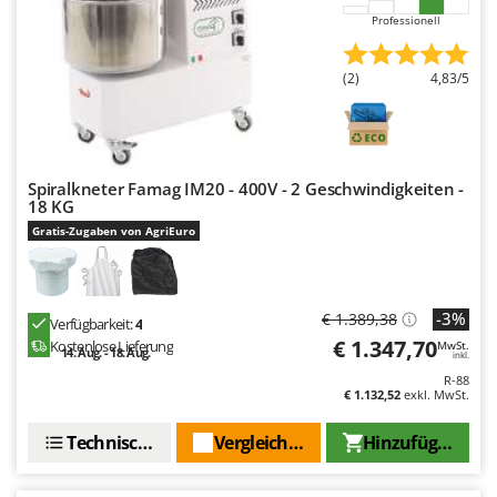
Professionell
(2)
4,83/5
Spiralkneter Famag IM20 - 400V - 2 Geschwindigkeiten -
18 KG
Gratis-Zugaben von AgriEuro
-3%
€ 1.389,38
Verfügbarkeit:
4
€ 1.347,70
Kostenlose Lieferung
MwSt.
14. Aug. - 18. Aug.
inkl.
R-88
€ 1.132,52
exkl. MwSt.
Technische Daten
Vergleichen Sie
Hinzufügen