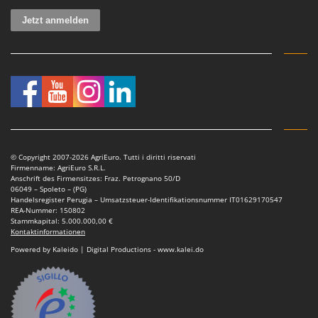
Omas
Ompagrill
Ooni
Oriental Koshin
Outdoorchef
P
Palazzetti
Palumbo Pavi
© Copyright 2007-2026 AgriEuro. Tutti i diritti riservati
Firmenname: AgriEuro S.R.L.
Partisani
Anschrift des Firmensitzes: Fraz. Petrognano 50/D
06049 – Spoleto – (PG)
Paterlini
Handelsregister Perugia – Umsatzsteuer-Identifikationsnummer IT01629170547
REA-Nummer: 150802
Philips
Stammkapital: 5.000.000,00 €
Kontaktinformationen
Pramac
Powered by Kaleido | Digital Productions - www.kalei.do
Prismafood
R
R.G.V.