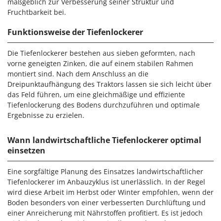
maßgeblich zur Verbesserung seiner Struktur und
Heckenscheren
Comet
Fruchtbarkeit bei.
Heißluftfritteusen
Cresco
Funktionsweise der Tiefenlockerer
Heizkanonen und Elektroheizer
Cruccolini
Hochdruckreiniger
CTEK
Die Tiefenlockerer bestehen aus sieben geformten, nach
vorne geneigten Zinken, die auf einem stabilen Rahmen
Hochgrasmäher
montiert sind. Nach dem Anschluss an die
D
Holzbacköfen Außenbereich für Pizza und Braten
Dal Degan
Dreipunktaufhängung des Traktors lassen sie sich leicht über
Holzspalter
das Feld führen, um eine gleichmäßige und effiziente
DCG
Tiefenlockerung des Bodens durchzuführen und optimale
Hubwagen
Deca
Ergebnisse zu erzielen.
DeWalt
K
Kabelpflüge für die Drainage
Wann landwirtschaftliche Tiefenlockerer optimal
Di Martino
einsetzen
Kartoffellegemaschine für Traktoren
Diavola Pro
Kartoffelroder für Traktoren
Diesse
Eine sorgfältige Planung des Einsatzes landwirtschaftlicher
Kehrmaschinen
Tiefenlockerer im Anbauzyklus ist unerlässlich. In der Regel
Docma
wird diese Arbeit im Herbst oder Winter empfohlen, wenn der
Kettensägen
Dominion
Boden besonders von einer verbesserten Durchlüftung und
Kippbare Heckschaufeln für Traktoren
einer Anreicherung mit Nährstoffen profitiert. Es ist jedoch
Dreame