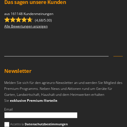
Das sagen unsere Kunden
Mowox
MTD
aus 161148 Kundenmeinungen
(4,68/5.00)
N
Alle Bewertungen anzeigen
New O.M.R.A.
Nilfisk
Ninja
Novatec
Novital
Newsletter
NuAir
NuovaFac
Melden Sie sich für den agrieuro-Newsletter an und werden Sie Mitglied des
Premium-Programms. Neben News und Aktionen rund um Geräte für
O
Garten, Landwirtschaft, Haushalt und dem Heimwerken erhalten
Officine Savioli
Sie
exklusive Premium-Vorteile
.
Oliviero
Email
Olix
Es ist ein Fehler aufgetreten
OMA
Accetto la
Datenschutzbestimmungen