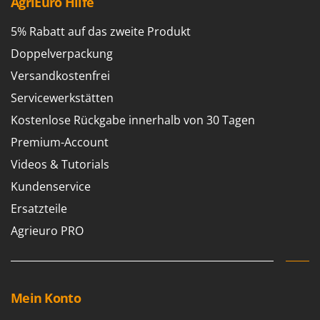
Vogelscheuchen - Vogelabwehr
AgriEuro Hilfe
KitchenAid
5% Rabatt auf das zweite Produkt
W
Komo
Wasserpumpen
Doppelverpackung
L
Wasserpumpen für Traktoren
Laica
Versandkostenfrei
Wein- und Obstpressen
Lampacrescia - MGM
Servicewerkstätten
Wein- und Ölschichtenfilter
Landxcape
Kostenlose Rückgabe innerhalb von 30 Tagen
Weitere Produkte
LAR Casalinghi
Premium-Account
Wiesenwalzen für Traktor
Lavor
Videos & Tutorials
Wippsägen
Linea VZ
Kundenservice
Wurstfüller
Lisam
Ersatzteile
Z
Lotusgrill
Agrieuro PRO
Zerstäuber
M
Zinkeneggen
M.A.I.BO.
Zubehör für Rasentraktoren
Macom
Mein Konto
Macte Ovens