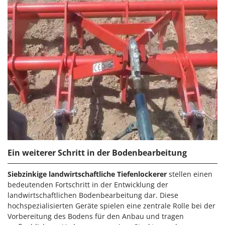
Flockenquetschen
Bosch
Furchenzieher für Traktoren
Brumi
BullMach
G
Gartengrills
C
Gartenpumpen
C.EL.ME.
Gebläsespritzen für Traktoren
Calory Forni
Gerätehäuser
Campagnola
Getreidemühlen
Campingaz
Grabenfräsen
Castelgarden
Grubber - Tiefenlockerer
Castellari
Ein weiterer Schritt in der Bodenbearbeitung
Grubber für Traktor
Ceccato Olindo
Char-Broil
Siebzinkige landwirtschaftliche Tiefenlockerer
stellen einen
H
Häcksler
bedeutenden Fortschritt in der Entwicklung der
Classe
landwirtschaftlichen Bodenbearbeitung dar. Diese
Handsägen auf Verlängerung
Clementi
hochspezialisierten Geräte spielen eine zentrale Rolle bei der
Heckcontainer für Traktoren
Vorbereitung des Bodens für den Anbau und tragen
Cofra