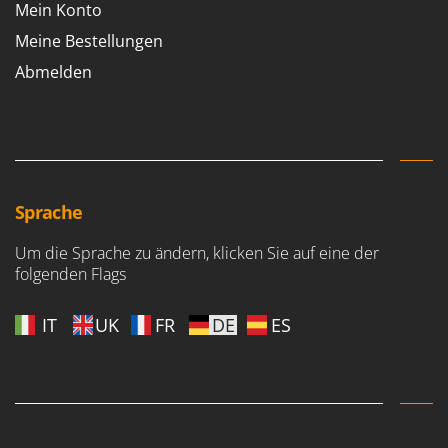
Mein Konto
Makita
Meine Bestellungen
MAMMAMIA
Abmelden
Marcato
Marina Systems
Master
Mastercook
McCulloch
Sprache
MCH
Michelin
Um die Sprache zu ändern, klicken Sie auf eine der
folgenden Flags
Mille
Minox
IT
UK
FR
DE
ES
Mockmill
More than chef
MOSA
MOVA