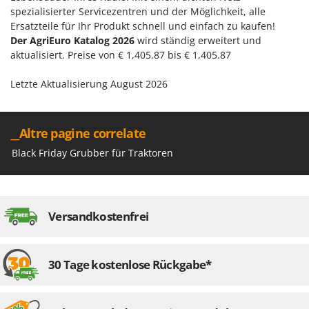
spezialisierter Servicezentren und der Möglichkeit, alle
Forest Master
P
Palettengabeln für Traktoren
Ersatzteile für Ihr Produkt schnell und einfach zu kaufen!
Francini
Der AgriEuro Katalog 2026
wird ständig erweitert und
Pelletpressen
aktualisiert. Preise von € 1,405.87 bis € 1,405.87
G
Pflüge für Traktor
G3 Ferrari
Letzte Aktualisierung August 2026
Planierschilder für Traktoren
Gardena
Plasmaschneider
Garofalo
Poolroboter
__Altre pagine correlate
GeoTech
Pools
Black Friday Grubber für Traktoren
GeoTech Pro
Poolstaubsauger
Gierre
Ginko - MGM
R
Rasenmäher
Versandkostenfrei
Gipeco
Rasensodenschneider
Girmi
Rasentraktoren Aufsitzmäher
Goodyear
30 Tage kostenlose Rückgabe*
Rasentrimmer - Kantenschneider
GRAEF
Rasentrimmer - Motorsensen - Freischneider
Gre