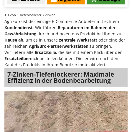
Bodenreinigungsmaschinen
Barbieri
Brutmaschinen Inkubatoren
Batavia
1-1
von 1 Tiefenlockerer 7 Zinken
AgriEuro ist der einzige E-Commerce-Anbieter mit echtem
Bürsten für den Außenbereich
Benassi
Kundendienst
: Wir führen
Reparaturen im Rahmen der
Beper
Gewährleistung
durch und holen das Produkt bei Ihnen zu
D
Dampfreiniger und Dampfbesen
Berkel
Hause ab
, um es in unsere
zentrale Werkstatt
oder eine der
zahlreichen
AgriEuro-Partnerwerkstätten
zu bringen.
Bernardi
E
Wir liefern alle
Ersatzteile
, die Sie mit einem Klick über den
Einachsschlepper
Bertolini Pumps
Ersatzteilbereich
bestellen können. Dieser wird nach dem
Kauf des Produkts in Ihrem Benutzerkonto aktiviert.
Elektrische Tauchpumpen
Besser Vacuum
7-Zinken-Tiefenlockerer: Maximale
Erdbohrer
Bestway
Effizienz in der Bodenbearbeitung
Erntenetze für Obst und Oliven
Beta tools
Bissell
F
Feder Grubber
Black & Decker
Feldspritzen für Pflanzenschutz
BlackStone
Fensterreiniger
Blue Bird
Fleischwolf
Bomet