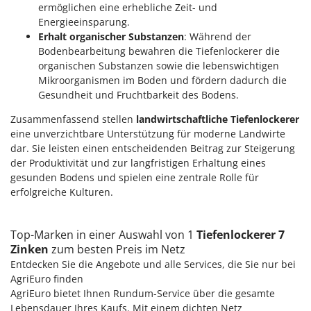
M
Mähroboter
ermöglichen eine erhebliche Zeit- und
Famag
Energieeinsparung.
Maisentkörnungsmaschinen
Famur
Erhalt organischer Substanzen
: Während der
Manuelle Heckenscheren
Bodenbearbeitung bewahren die Tiefenlockerer die
FARMER
organischen Substanzen sowie die lebenswichtigen
Mehrzweck-Sauggeräte
FBC
Mikroorganismen im Boden und fördern dadurch die
Minibacköfen
Ferrari Group
Gesundheit und Fruchtbarkeit des Bodens.
Motorhacken - Gartenfräsen
Ferroni
Zusammenfassend stellen
landwirtschaftliche Tiefenlockerer
Motorspritzen
eine unverzichtbare Unterstützung für moderne Landwirte
Ferrua
dar. Sie leisten einen entscheidenden Beitrag zur Steigerung
Mulcher für Traktor
FIAC
der Produktivität und zur langfristigen Erhaltung eines
FIEM
gesunden Bodens und spielen eine zentrale Rolle für
N
Notstromaggregat
erfolgreiche Kulturen.
Fimar
Nudelmaschinen
FINI
Top-Marken in einer Auswahl von 1
Tiefenlockerer 7
Fiorentini
O
Zinken
zum besten Preis im Netz
Obstmühlen Obsthäcksler Obstmuser
Fiskars
Entdecken Sie die Angebote und alle Services, die Sie nur bei
Obstpressen
AgriEuro finden
Flymo
AgriEuro bietet Ihnen Rundum-Service über die gesamte
Olivenernter und Schüttler
Fontana Forni
Lebensdauer Ihres Kaufs. Mit einem dichten Netz