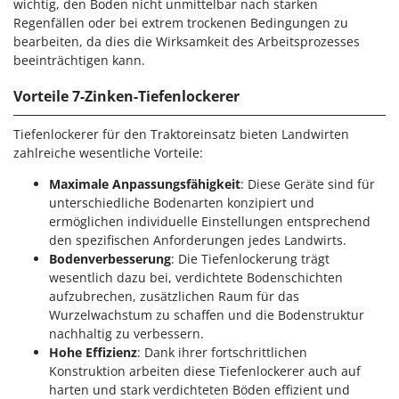
wichtig, den Boden nicht unmittelbar nach starken
Klimaanlagen – Klimageräte
Regenfällen oder bei extrem trockenen Bedingungen zu
E
Knetmaschinen
Echo
bearbeiten, da dies die Wirksamkeit des Arbeitsprozesses
beeinträchtigen kann.
Knochensägen
EcoFlow
Kompressoren - elektrisch
Edilmark
Vorteile 7-Zinken-Tiefenlockerer
Kompressoren für Ernte und Baumschnitt
Effeuno
Tiefenlockerer für den Traktoreinsatz bieten Landwirten
Kreiseleggen
Einhell
zahlreiche wesentliche Vorteile:
Küchenreiben - elektrisch
Elegen
Maximale Anpassungsfähigkeit
: Diese Geräte sind für
Kükenaufzuchtboxen
Energy Gruppi
unterschiedliche Bodenarten konzipiert und
ermöglichen individuelle Einstellungen entsprechend
Enotecnica Pillan
L
den spezifischen Anforderungen jedes Landwirts.
Laderampe aus Aluminium
Eschenfelder
Bodenverbesserung
: Die Tiefenlockerung trägt
Laubsauger - Laubbläser
wesentlich dazu bei, verdichtete Bodenschichten
EuroMech
aufzubrechen, zusätzlichen Raum für das
Laubsauger auf Rädern
Eurosystems
Wurzelwachstum zu schaffen und die Bodenstruktur
Luftentfeuchter
nachhaltig zu verbessern.
F
Hohe Effizienz
: Dank ihrer fortschrittlichen
Luftkühler mit Wasserverdunstung
FAC
Konstruktion arbeiten diese Tiefenlockerer auch auf
Fama Industrie
harten und stark verdichteten Böden effizient und