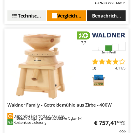
WIDU
€ 376,07
exkl. MwSt.
Wiper EcoRobot
Technische Daten
Vergleichen Sie
Benachrichtigen S
Wolf Garten
Wortex
Worx
7,7
Y
Semi-Profi
Yard Force
Z
(3)
4,11/5
Zanon
Zephir
ZGrills
Zodiac
Waldner Family - Getreidemühle aus Zirbe - 400W
Zomax
Disponible à partir du 25/08/2026
Benachrichtigung erhalten, sobald verfügbar
€ 757,41
Kostenlose Lieferung
MwSt.
inkl.
R-56