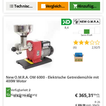
Spiralmac
Technische Daten
Vergleichen Sie
Hinzufügen
Spring Protezione
Spyro
Stanley
8,4
Stiga
Semi-Profi
Stocker
Sunseeker
(6)
2,92/5
T
Tecla
TecnoGen
Tellarini Pompe
New O.M.R.A. OM 6000 - Elektrische Getreidemühle mit
Telwin
400W Motor
Tenco
Verfügbarkeit:
2
Tineco
€ 365,31
Kostenlose Lieferung
MwSt.
13. Aug. - 17. Aug.
inkl.
Titania
R-26
€ 306,98
exkl. MwSt.