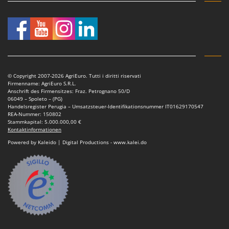
© Copyright 2007-2026 AgriEuro. Tutti i diritti riservati
Firmenname: AgriEuro S.R.L.
Anschrift des Firmensitzes: Fraz. Petrognano 50/D
06049 – Spoleto – (PG)
Handelsregister Perugia – Umsatzsteuer-Identifikationsnummer IT01629170547
REA-Nummer: 150802
Stammkapital: 5.000.000,00 €
Kontaktinformationen
Powered by Kaleido | Digital Productions - www.kalei.do