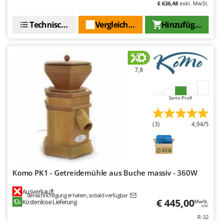
€ 636,48
exkl. MwSt.
Technische Daten
Vergleichen Sie
Hinzufügen
7,8
Semi-Profi
(3)
4,94/5
Komo PK1 - Getreidemühle aus Buche massiv - 360W
Ausverkauft
Benachrichtigung erhalten, sobald verfügbar
€ 445,00
Kostenlose Lieferung
MwSt.
inkl.
R-32