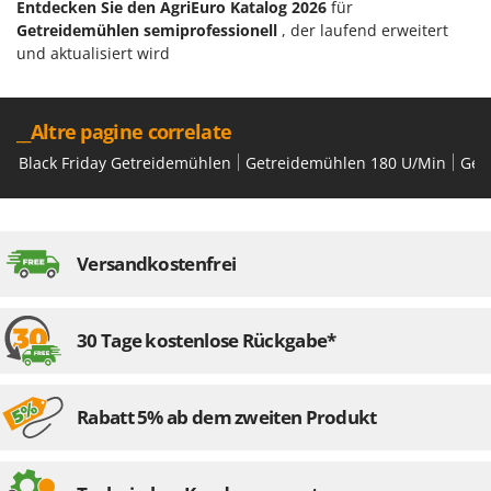
Entdecken Sie den AgriEuro Katalog 2026
für
Getreidemühlen semiprofessionell
, der laufend erweitert
und aktualisiert wird
__Altre pagine correlate
Black Friday Getreidemühlen
Getreidemühlen 180 U/Min
Get
Versandkostenfrei
30 Tage kostenlose Rückgabe*
Rabatt 5% ab dem zweiten Produkt