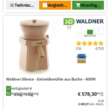
Makita
Technische Daten
Vergleichen Sie
Hinzufügen
MAMMAMIA
Marcato
Marina Systems
7,7
Master
Semi-Profi
Mastercook
McCulloch
(10)
4,75/5
MCH
Michelin
Mille
Minox
Waldner Silence - Getreidemühle aus Buche - 400W
Mockmill
Verfügbarkeit:
4
More than chef
€ 578,30
Kostenlose Lieferung
MwSt.
13. Aug. - 17. Aug.
inkl.
MOSA
R-43
€ 485,97
exkl. MwSt.
MOVA