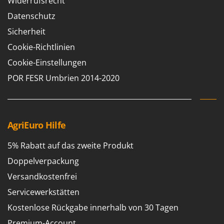
Widerrufsrecht
Reinigungsmaschinen für Fassaden, Fenster und PV-Anlagen
GreenBay
Datenschutz
Rührtöpfe mit Elektrischem Rührwerk
Greenworks
Sicherheit
Rupfmaschinen
GRIFO
Cookie-Richtlinien
S
GVS
Sämaschinen und Düngerstreuer
Cookie-Einstellungen
GYS
Scheibenpflüge
POR FESR Umbrien 2014-2020
H
Schneefräsen
Hailo
Schneeräumer
Helvi
Schrotmühlen - elektrisch
AgriEuro Hilfe
Henx
Schwader für Traktoren
HiKOKI
5% Rabatt auf das zweite Produkt
Schweißgeräte
Honda
Doppelverpackung
Seilwinden - Motorseilwinden
Versandkostenfrei
I
Sichelmähwerke für Traktoren
Idromatic
Servicewerkstätten
Sichelmulcher für Traktoren
Il-Tec
Kostenlose Rückgabe innerhalb von 30 Tagen
Sortierer für Oliven
Imperia
Premium-Account