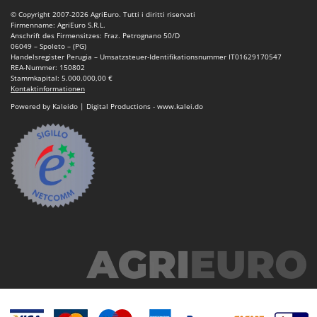
Mowox
© Copyright 2007-2026 AgriEuro. Tutti i diritti riservati
Firmenname: AgriEuro S.R.L.
MTD
Anschrift des Firmensitzes: Fraz. Petrognano 50/D
06049 – Spoleto – (PG)
Handelsregister Perugia – Umsatzsteuer-Identifikationsnummer IT01629170547
N
REA-Nummer: 150802
New O.M.R.A.
Stammkapital: 5.000.000,00 €
Kontaktinformationen
Nilfisk
Powered by Kaleido | Digital Productions - www.kalei.do
Ninja
Novatec
Novital
NuAir
NuovaFac
O
Officine Savioli
Oliviero
Olix
OMA