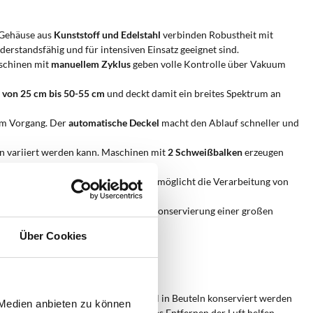
t Gehäuse aus
Kunststoff und Edelstahl
verbinden Robustheit mit
rstandsfähig und für intensiven Einsatz geeignet sind.
aschinen mit
manuellem Zyklus
geben volle Kontrolle über Vakuum
n
von 25 cm bis 50-55 cm
und deckt damit ein breites Spektrum an
um Vorgang. Der
automatische Deckel
macht den Ablauf schneller und
ien variiert werden kann. Maschinen mit
2 Schweißbalken
erzeugen
en von Flüssigkeiten bewahrt, und ermöglicht die Verarbeitung von
smittel
ermöglichen eine optimale Konservierung einer großen
Über Cookies
ndet werden?
ssionellen Umfeld,
wenn Lebensmittel in Beuteln konserviert werden
 Medien anbieten zu können
 Die
hermetische Versiegelung
und das Entfernen der Luft helfen,