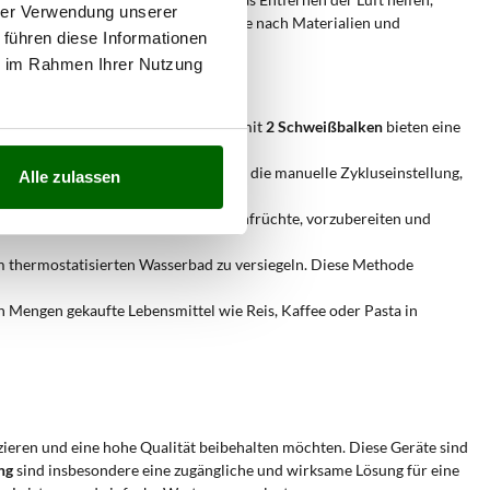
hrer Verwendung unserer
en bleiben. Die Wahl des Modells, je nach Materialien und
 führen diese Informationen
der seine Vorräte optimiert.
ie im Rahmen Ihrer Nutzung
m oder gereiftem Fleisch. Maschinen mit
2 Schweißbalken
bieten eine
. Wir empfehlen breite Beutel und die manuelle Zykluseinstellung,
Alle zulassen
m oder gegartem Gemüse, wie Hülsenfrüchte, vorzubereiten und
 thermostatisierten Wasserbad zu versiegeln. Diese Methode
n Mengen gekaufte Lebensmittel wie Reis, Kaffee oder Pasta in
ieren und eine hohe Qualität beibehalten möchten. Diese Geräte sind
ng
sind insbesondere eine zugängliche und wirksame Lösung für eine