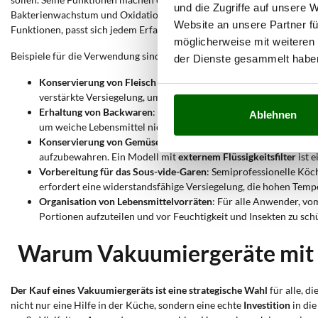
und die Zugriffe auf unsere 
Bakterienwachstum und Oxidation zu verhindern, wodurch die nährstof
Website an unsere Partner fü
Funktionen, passt sich jedem Erfahrungsniveau an, vom Kochbegeistert
möglicherweise mit weiteren
Beispiele für die Verwendung sind:
der Dienste gesammelt habe
Konservierung von Fleisch und Wurstwaren
: Für alle, die ge
verstärkte Versiegelung, um Flüssigkeitsverluste zu vermeiden.
Erhaltung von Backwaren
: Für Hobbyanwender oder Bäcker bew
Ablehnen
um weiche Lebensmittel nicht zu zerdrücken.
Konservierung von Gemüse und Hülsenfrüchten
: Fachleute in
aufzubewahren. Ein Modell mit
externem Flüssigkeitsfilter
ist 
Vorbereitung für das Sous-vide-Garen
: Semiprofessionelle Kö
erfordert eine widerstandsfähige Versiegelung, die hohen Temp
Organisation von Lebensmittelvorräten
: Für alle Anwender, vo
Portionen aufzuteilen und vor Feuchtigkeit und Insekten zu sch
Warum Vakuumiergeräte mit
Der Kauf eines Vakuumiergeräts ist eine strategische Wahl
für alle, di
nicht nur eine Hilfe in der Küche, sondern eine echte
Investition
in di