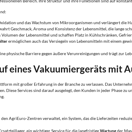
ssionellen Bereich. Ihre Struktur und ihre Funktionen sind auf konstan
ind:
 Oxidation und das Wachstum von Mikroorganismen und verlängert die Hal
ahrt Geschmack, Aroma und Konsistenz der Lebensmittel, die lange sch
das Volumen der Lebensmittel und schaffen Platz in Kühlschränken, Gefri
ilter
ermöglichen auch das Versiegeln von Lebensmitteln mit einem gewis
eine physische Barriere gegen äußere Verunreinigungen und trägt zur Lebe
auf eines Vakuumiergeräts mit
lattform mit großer Erfahrung in der Branche zu verlassen. Das Unterne
n. Diese Services sind darauf ausgelegt, den Kunden in jeder Phase zu u
ng.
n den AgriEuro-Zentren verwaltet, ein System, das die Lieferzeiten reduzie
rsatzteillager, ein wichtiger Service für die langfristige
Wartung
der Masc