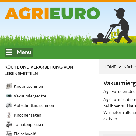
Menu
HOME
Küche 
KÜCHE UND VERARBEITUNG VON
LEBENSMITTELN
Vakuumierg
Knetmaschinen
AgriEuro: entdec
Vakuumiergeräte
AgriEuro ist der
Aufschnittmaschinen
bei Ihnen zu
Haus
Wir liefern alle
Er
Knochensägen
aktiviert.
Tomatenpressen
Fleischwolf