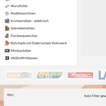
1
Wurstfüller
Nudelmaschinen
Küchenreiben - elektrisch
Getreidemühlen
Flockenquetschen
Rührtöpfe mit Elektrischem Rührwerk
Minibacköfen
Heißluftfritteusen
filtri
Kein Filter ge