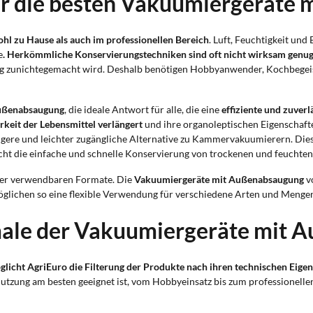
ür die besten Vakuumiergeräte
ohl zu Hause als auch im professionellen Bereich
. Luft, Feuchtigkeit un
e
. Herkömmliche Konservierungstechniken sind oft nicht wirksam genu
g zunichtegemacht wird. Deshalb benötigen Hobbyanwender, Kochbegeiste
ußenabsaugung
, die ideale Antwort für alle, die eine
effiziente und zuver
rkeit der Lebensmittel verlängert
und ihre organoleptischen Eigenschaft
tigere und leichter zugängliche Alternative zu Kammervakuumierern. Die
ht die einfache und schnelle Konservierung von trockenen und feuchten
 der verwendbaren Formate. Die
Vakuumiergeräte mit Außenabsaugung
v
öglichen so eine flexible Verwendung für verschiedene Arten und Menge
male der Vakuumiergeräte mit 
glicht AgriEuro die Filterung der Produkte nach ihren technischen Eige
tzung am besten geeignet ist, vom Hobbyeinsatz bis zum professionellen