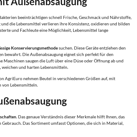
 mit Außenabsaugung
d Bakterien beeinträchtigen schnell Frische, Geschmack und Nährstoffe,
g
und die Lebensmittel verlieren ihre Konsistenz, oxidieren und bilden
rte und Fachleute eine Möglichkeit, Lebensmittel lange
lässige Konservierungsmethode
suchen. Diese Geräte entziehen den
en bewahrt. Die Außenabsaugung eignet sich perfekt für den
se Maschinen saugen die Luft über eine Düse oder Öffnung ab und
, weichen und harten Lebensmitteln.
on AgriEuro nehmen Beutel in verschiedenen Größen auf, mit
n von Lebensmitteln.
Außenabsaugung
nschaften
. Das genaue Verständnis dieser Merkmale hilft Ihnen, das
 Gebrauch. Das Sortiment umfasst Optionen, die sich in Material,