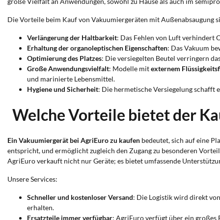
große Vielfalt an Anwendungen, sowohl zu Hause als auch im semiprofe
Die Vorteile beim Kauf von Vakuumiergeräten mit Außenabsaugung s
Verlängerung der Haltbarkeit
: Das Fehlen von Luft verhindert
Erhaltung der organoleptischen Eigenschaften
: Das Vakuum bew
Optimierung des Platzes
: Die versiegelten Beutel verringern 
Große Anwendungsvielfalt
: Modelle mit
externem Flüssigkeitsf
und marinierte Lebensmittel.
Hygiene und Sicherheit
: Die hermetische Versiegelung schafft 
Welche Vorteile bietet der K
Ein Vakuumiergerät bei AgriEuro zu kaufen
bedeutet, sich auf eine P
entspricht, und ermöglicht zugleich den Zugang zu besonderen Vorteile
AgriEuro verkauft nicht nur Geräte; es bietet umfassende Unterstützu
Unsere Services:
Schneller und kostenloser Versand
: Die Logistik wird direkt vo
erhalten.
Ersatzteile immer verfügbar
: AgriEuro verfügt über ein großes E