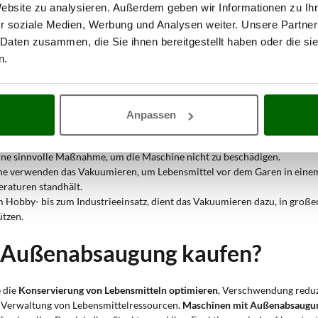
Website zu analysieren. Außerdem geben wir Informationen zu I
fbezogenen und organoleptischen Eigenschaften der Lebensmittel erhalt
r soziale Medien, Werbung und Analysen weiter. Unsere Partner
en, der Mahlzeiten für die Woche vorbereitet, bis zum erfahrenen Koch, 
 Daten zusammen, die Sie ihnen bereitgestellt haben oder die s
n.
rne kochen, ist das Vakuumieren die Lösung zur Konservierung von frische
ahrt das Vakuumieren den Duft von Brot, Keksen und anderen Backwaren
Anpassen
 der Gastronomie verwenden das Vakuumieren, um Portionen von frische
eine sinnvolle Maßnahme, um die Maschine nicht zu beschädigen.
che verwenden das Vakuumieren, um Lebensmittel vor dem Garen in einem
eraturen standhält.
m Hobby- bis zum Industrieeinsatz, dient das Vakuumieren dazu, in große
ützen.
 Außenabsaugung kaufen?
e die
Konservierung von Lebensmitteln optimieren
, Verschwendung reduz
e Verwaltung von Lebensmittelressourcen.
Maschinen mit Außenabsaugu