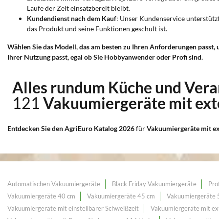
Laufe der Zeit einsatzbereit bleibt.
Kundendienst nach dem Kauf
: Unser Kundenservice unterstütz
das Produkt und seine Funktionen geschult ist.
Wählen Sie das Modell, das am besten zu Ihren Anforderungen passt,
Ihrer Nutzung passt, egal ob Sie Hobbyanwender oder Profi sind.
Alles rundum Küche und Vera
121
Vakuumiergeräte mit ex
Entdecken Sie den AgriEuro Katalog 2026
für
Vakuumiergeräte mit e
Automatischen Vakuumiergeräte
Black Friday Vakuumiergeräte
Pro
Vakuumiergeräte 40 cm
Vakuumiergeräte 45 cm
Vakuumiergeräte 
Vakuumiergeräte mit einstellbarer Schweißzeit
Vakuumiergeräte mit ex