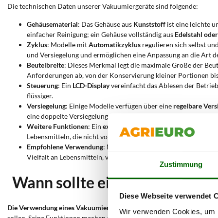
Die technischen Daten unserer Vakuumiergeräte sind folgende:
Gehäusematerial
: Das Gehäuse aus
Kunststoff
ist eine leichte 
einfacher Reinigung; ein Gehäuse vollständig aus
Edelstahl ode
Zyklus
: Modelle mit
Automatikzyklus
regulieren sich selbst un
und Versiegelung und ermöglichen eine Anpassung an die Art de
Beutelbreite
: Dieses Merkmal legt die maximale Größe der Beut
Anforderungen ab, von der Konservierung kleiner Portionen bis
Steuerung
: Ein
LCD-Display
vereinfacht das Ablesen der Betrie
flüssiger.
Versiegelung
: Einige Modelle verfügen über eine
regelbare Vers
eine doppelte Versiegelung, verstärken den Halt und verlängern
Weitere Funktionen
: Ein
externer Flüssigkeitsfilter
trägt dazu b
Lebensmitteln, die nicht vollständig trocken sind.
Empfohlene Verwendung
: Maschinen mit spezifischer Funktion
Vielfalt an Lebensmitteln, von Backwaren bis zu Frischfleisch,
Zustimmung
Wann sollte ein Vakuumierg
Diese Webseite verwendet 
Die Verwendung eines Vakuumiergeräts mit Außenabsaugung ist in ver
Wir verwenden Cookies, um I
sollen. Seine Funktionen machen es perfekt, um die Frische einer groß