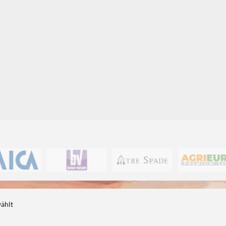
1
1
wählt