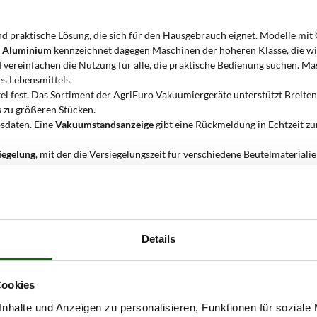
und praktische Lösung, die sich für den Hausgebrauch eignet. Modelle mi
r Aluminium
kennzeichnet dagegen Maschinen der höheren Klasse, die wide
d vereinfachen die Nutzung für alle, die praktische Bedienung suchen. M
s Lebensmittels.
el fest. Das Sortiment der AgriEuro Vakuumiergeräte unterstützt Breite
 zu größeren Stücken.
bsdaten. Eine
Vakuumstandsanzeige
gibt eine Rückmeldung in Echtzeit z
iegelung
, mit der die Versiegelungszeit für verschiedene Beutelmaterial
 die Konservierung der Lebensmittel.
ei, die Lebensdauer der Pumpe zu schützen, indem er sie vor dem Ansaug
 für
trockene und feuchte Lebensmittel
sowie für
weiche und harte Leben
 von Hülsenfrüchten bis zu empfindlicherem Gemüse.
Details
erät mit Außenabsaugung verwe
Cookies
schiedenen Bereichen ideal, sowohl im Haushalt als auch im semiprofe
nhalte und Anzeigen zu personalisieren, Funktionen für soziale
en Produktvielfalt zu verlängern, von trockenen bis zu feuchten Zutaten.