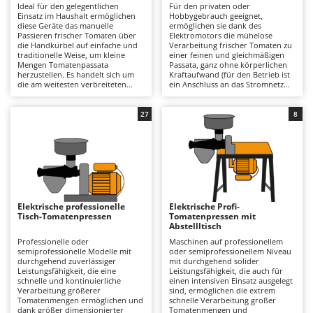
Ideal für den gelegentlichen
Für den privaten oder
Astscheren
Ambrogio Robot
Einsatz im Haushalt ermöglichen
Hobbygebrauch geeignet,
diese Geräte das manuelle
ermöglichen sie dank des
Atemschutzgeräte
Annovi Reverberi
Passieren frischer Tomaten über
Elektromotors die mühelose
die Handkurbel auf einfache und
Verarbeitung frischer Tomaten zu
Aufroller für Olivennetze
ANTHBOT
traditionelle Weise, um kleine
einer feinen und gleichmäßigen
Mengen Tomatenpassata
Passata, ganz ohne körperlichen
Aufschnittmaschinen
Archman
herzustellen. Es handelt sich um
Kraftaufwand (für den Betrieb ist
die am weitesten verbreiteten
ein Anschluss an das Stromnetz
Auslegemulcher für Traktoren
Arco
Modelle, die in der Regel in
erforderlich). In Haushaltsküchen
Privathaushalten verwendet
eingesetzt, verarbeiten sie
werden und dennoch Schalen und
Äxte - Beile und Spalthammer
Ardes
mittelgroße bis kleinere Mengen
27
8
Kerne zuverlässig vom Saft
frischer Tomaten mit guter
trennen. Im Vergleich zu
Betriebs­kontinuität, dank
Argo
elektrischen
großzügiger Einfülltrichter und
B
Tomatenpassiermaschinen sind sie
einer stündlichen Leistung, die
Balkenmäher
Ariete
preisgünstiger und bieten dank
den Anforderungen des
des kabellosen Betriebs eine
Familiengebrauchs entspricht. Der
Bandsägen
Artus
uneingeschränkte
Verarbeitungsprozess ist schnell
Bewegungsfreiheit. Allerdings
und gleichmäßig, mit einer
Batterieladegeräte - Starthilfegeräte
Attila
arbeiten sie langsamer und
wirksamen Trennung von Schalen
Elektrische professionelle
Elektrische Profi-
erfordern einen höheren
und Kernen. Im Vergleich zu
Tisch-Tomatenpressen
Tomatenpressen mit
Baum- und Astscheren - manuell
Ausonia
Kraftaufwand des Anwenders.
manuellen Modellen bieten sie
Abstellltisch
Darüber hinaus lassen sie sich
mehr Schnelligkeit und
Baumscheren - pneumatisch
Awelco
einfacher reinigen und eignen sich
Bedienkomfort; gegenüber
Professionelle oder
Maschinen auf professionellem
daher besonders für eine
professionellen Geräten verfügen
semiprofessionelle Modelle mit
oder semiprofessionellem Niveau
Baumstumpffräsen
gelegentliche Verarbeitung. Um
sie über eine geringere Leistung
durchgehend zuverlässiger
mit durchgehend solider
B
ihre Leistungsfähigkeit langfristig
und eine niedrigere
Leistungsfähigkeit, die eine
Leistungsfähigkeit, die auch für
zu erhalten, genügt es, Sieb,
Bindezangen - elektrisch
Baesso
Produktionskapazität und sind
schnelle und kontinuierliche
einen intensiven Einsatz ausgelegt
Einfülltrichter und
daher für den gelegentlichen
Verarbeitung größerer
sind, ermöglichen die extrem
Förderschnecke unmittelbar nach
Einsatz konzipiert. Nach jedem
Tomatenmengen ermöglichen und
schnelle Verarbeitung großer
Bodenfräsen für Traktor
Bahco
dem Gebrauch abzuspülen, damit
Einsatz ist es wichtig, Filter,
dank größer dimensionierter
Tomatenmengen und