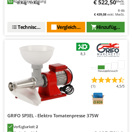
€ 522,50
Kostenlose Lieferung
MwSt.
13. Aug. - 17. Aug.
inkl.
R-86
€ 439,08
exkl. MwSt.
Technische Daten
Vergleichen Sie
Hinzufügen
8,3
Hausgebrauch
(1)
4,5/5
GRIFO SP3EL - Elektro Tomatenpresse 375W
Verfügbarkeit:
2