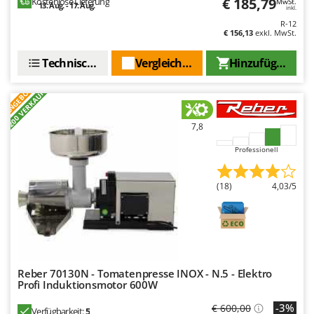
€ 185,79
Kostenlose Lieferung
MwSt.
13. Aug. - 17. Aug.
inkl.
R-12
€ 156,13
exkl. MwSt.
Technische Daten
Vergleichen Sie
Hinzufügen
ANGEBOT
+200 VERKAUFT
7,8
Professionell
(18)
4,03/5
Reber 70130N - Tomatenpresse INOX - N.5 - Elektro
Profi Induktionsmotor 600W
-3%
€ 600,00
Verfügbarkeit:
5