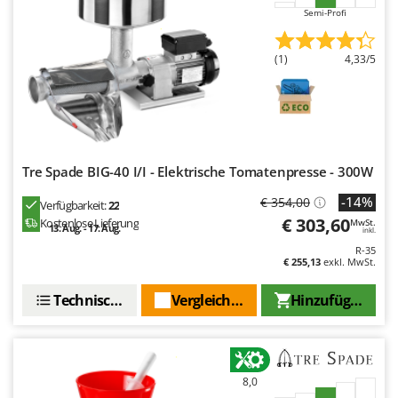
Santos
Semi-Profi
Sbaraglia
(1)
4,33/5
Schnitzer
Seven Italy
Shark
Shindaiwa
Silky
Tre Spade BIG-40 I/I - Elektrische Tomatenpresse - 300W
Simatech
-14%
€ 354,00
Verfügbarkeit:
22
Sirman
€ 303,60
Kostenlose Lieferung
MwSt.
13. Aug. - 17. Aug.
inkl.
Skil
R-35
€ 255,13
exkl. MwSt.
Smartwood
Technische Daten
Vergleichen Sie
Hinzufügen
Smeg
Snapper
Solidur
Spice Electronics
8,0