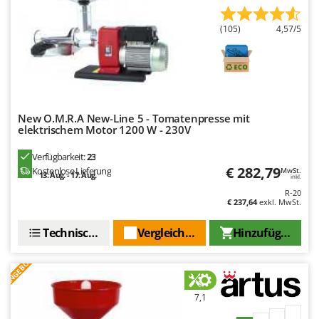
Omas
Ompagrill
(105)
4,57/5
Ooni
Oriental Koshin
Outdoorchef
New O.M.R.A New-Line 5 - Tomatenpresse mit
P
elektrischem Motor 1200 W - 230V
Palazzetti
Palumbo Pavi
Verfügbarkeit:
23
€ 282,79
Kostenlose Lieferung
MwSt.
13. Aug. - 17. Aug.
Partisani
inkl.
R-20
Paterlini
€ 237,64
exkl. MwSt.
Philips
Technische Daten
Vergleichen Sie
Hinzufügen
Pramac
ANGEBOT
Prismafood
R
7,1
R.G.V.