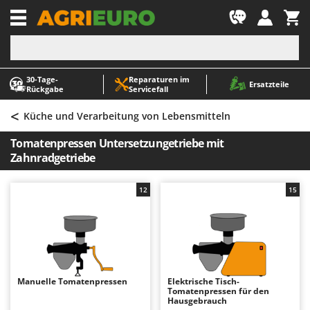
-1
30‑Tage-
Reparaturen im
A
A
Ersatzteile
Rückgabe
Servicefall
Abbeermaschinen - Traubenmühlen
ABAC
<
Abfüllgeräte
AgriEuro Premium
Küche und Verarbeitung von Lebensmitteln
Akku Gartenscheren
AgriEuro TOP-LINE
Tomatenpressen Untersetzungetriebe mit
Akku Gras- und Strauchscheren
AGT
Zahnradgetriebe
Akku-Stichsägen
Aima
12
15
Allzwecktransporter - Motorschubkarren
Airmec
Alu-Teleskopleitern
AL-KO
Anbaubagger Heckbagger für Traktoren
ALA 2000
Arbeitsschutzkleidung
Alce
Aschesauger
Alpina
Manuelle Tomatenpressen
Elektrische Tisch-
Tomatenpressen für den
Astkettensägen - Hochentaster
Ama
Hausgebrauch