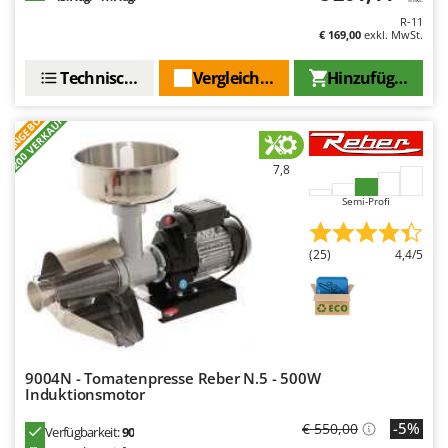
R-11
€ 169,00
exkl. MwSt.
Technische Daten
Vergleichen Sie
Hinzufügen
ANGEBOT
+200 VERKAUFT
7,8
Semi-Profi
(25)
4,4/5
9004N - Tomatenpresse Reber N.5 - 500W
Induktionsmotor
-5%
€ 550,00
Verfügbarkeit:
90