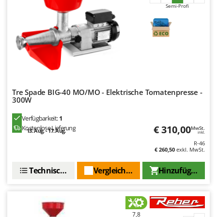
Spiralmac
Semi-Profi
Spring Protezione
Spyro
Stanley
Stiga
Stocker
Tre Spade BIG-40 MO/MO - Elektrische Tomatenpresse -
Sunseeker
300W
T
Verfügbarkeit:
1
Tecla
€ 310,00
Kostenlose Lieferung
MwSt.
13. Aug. - 17. Aug.
inkl.
TecnoGen
R-46
Tellarini Pompe
€ 260,50
exkl. MwSt.
Telwin
Technische Daten
Vergleichen Sie
Hinzufügen
Tenco
Tineco
Titania
7,8