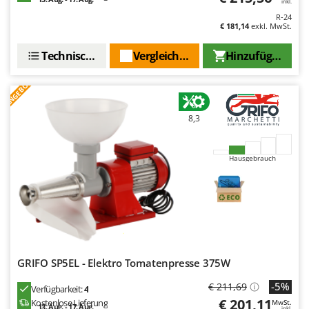
inkl.
R-24
€ 181,14
exkl. MwSt.
Technische Daten
Vergleichen Sie
Hinzufügen
ANGEBOT
8,3
Hausgebrauch
GRIFO SP5EL - Elektro Tomatenpresse 375W
-5%
€ 211,69
Verfügbarkeit:
4
€ 201,11
Kostenlose Lieferung
MwSt.
13. Aug. - 17. Aug.
inkl.