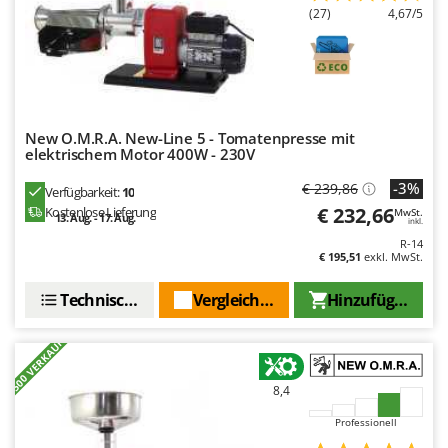
Makita
(27)
4,67/5
MAMMAMIA
Marcato
Marina Systems
Master
New O.M.R.A. New-Line 5 - Tomatenpresse mit
elektrischem Motor 400W - 230V
Mastercook
-3%
€ 239,86
McCulloch
Verfügbarkeit:
10
€ 232,66
Kostenlose Lieferung
MwSt.
13. Aug. - 17. Aug.
MCH
inkl.
R-14
Michelin
€ 195,51
exkl. MwSt.
Mille
Technische Daten
Vergleichen Sie
Hinzufügen
Minox
Mockmill
+500 VERKAUFT
More than chef
8,4
MOSA
Professionell
MOVA