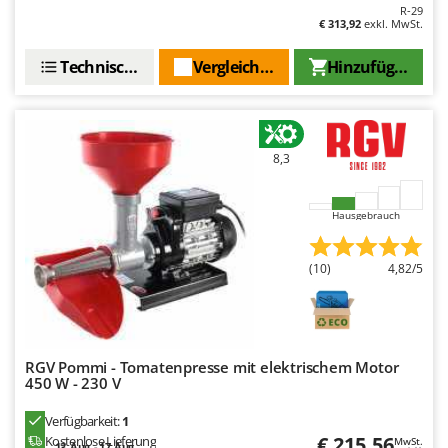
R-29
€ 313,92
exkl. MwSt.
Technische Daten
Vergleichen Sie
Hinzufügen
8,3
Hausgebrauch
(10)
4,82/5
RGV Pommi - Tomatenpresse mit elektrischem Motor
450 W - 230 V
Verfügbarkeit:
1
€ 215,56
Kostenlose Lieferung
MwSt.
13. Aug. - 17. Aug.