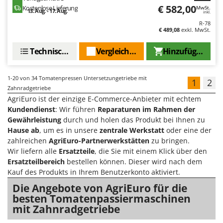
€ 582,00
Kostenlose Lieferung
MwSt.
13. Aug. - 17. Aug.
inkl.
R-78
€ 489,08
exkl. MwSt.
Technische Daten
Vergleichen Sie
Hinzufügen
1-20
von 34 Tomatenpressen Untersetzungetriebe mit
1
2
Zahnradgetriebe
AgriEuro ist der einzige E-Commerce-Anbieter mit echtem
Kundendienst
: Wir führen
Reparaturen im Rahmen der
Gewährleistung
durch und holen das Produkt bei Ihnen zu
Hause ab
, um es in unsere
zentrale Werkstatt
oder eine der
zahlreichen
AgriEuro-Partnerwerkstätten
zu bringen.
Wir liefern alle
Ersatzteile
, die Sie mit einem Klick über den
Ersatzteilbereich
bestellen können. Dieser wird nach dem
Kauf des Produkts in Ihrem Benutzerkonto aktiviert.
Die Angebote von AgriEuro für die
besten Tomatenpassiermaschinen
mit Zahnradgetriebe