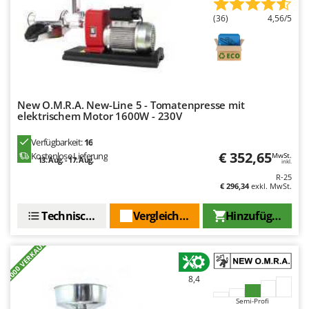
Mowox
(36)
4,56/5
MTD
N
New O.M.R.A.
Nilfisk
New O.M.R.A. New-Line 5 - Tomatenpresse mit
Ninja
elektrischem Motor 1600W - 230V
Novatec
Verfügbarkeit:
16
Novital
€ 352,65
Kostenlose Lieferung
MwSt.
13. Aug. - 17. Aug.
inkl.
NuAir
R-25
€ 296,34
exkl. MwSt.
NuovaFac
Technische Daten
Vergleichen Sie
Hinzufügen
O
Officine Savioli
+1000 VERKAUFT
Oliviero
Olix
8,4
OMA
Semi-Profi