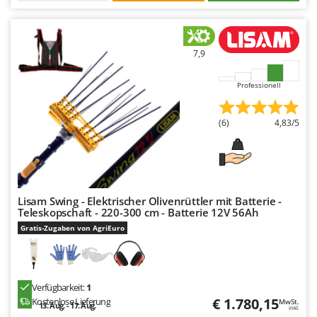
Spiralmac
Spring Protezione
Spyro
7,9
Stanley
Professionell
Stiga
Stocker
(6)
4,83/5
Sunseeker
T
Tecla
TecnoGen
Lisam Swing - Elektrischer Olivenrüttler mit Batterie -
Teleskopschaft - 220-300 cm - Batterie 12V 56Ah
Tellarini Pompe
Gratis-Zugaben von AgriEuro
Telwin
Tenco
Tineco
Verfügbarkeit:
1
€ 1.780,15
Kostenlose Lieferung
MwSt.
Titania
13. Aug. - 17. Aug.
inkl.