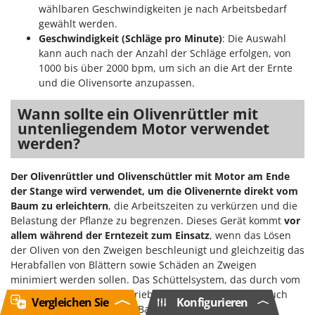
wählbaren Geschwindigkeiten je nach Arbeitsbedarf
gewählt werden.
Geschwindigkeit (Schläge pro Minute)
: Die Auswahl
kann auch nach der Anzahl der Schläge erfolgen, von
1000 bis über 2000 bpm, um sich an die Art der Ernte
und die Olivensorte anzupassen.
Wann sollte ein Olivenrüttler mit
untenliegendem Motor verwendet
werden?
Der Olivenrüttler und Olivenschüttler mit Motor am Ende
der Stange wird verwendet, um die Olivenernte direkt vom
Baum zu erleichtern
, die Arbeitszeiten zu verkürzen und die
Belastung der Pflanze zu begrenzen. Dieses Gerät kommt
vor
allem während der Erntezeit zum Einsatz
, wenn das Lösen
der Oliven von den Zweigen beschleunigt und gleichzeitig das
Herabfallen von Blättern sowie Schäden an Zweigen
minimiert werden sollen. Das Schüttelsystem, das durch vom
Motor bewegte Zinken betrieben wird, ermöglicht es, auch
Vergleichen Sie
Konfigurieren
die höchsten Bereiche der Baumkrone ohne Leitern zu