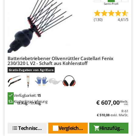
Semi-Profi
(130)
4,61/5
Batteriebetriebener Olivenrüttler Castellari Fenix
230/320 L V2 - Schaft aus Kohlenstoff
Gratis-Zugaben von AgriEuro
Verfügbarkeit:
15
€ 607,00
Kostenlose Lieferung
MwSt.
13. Aug. - 17. Aug.
inkl.
R-61
€ 510,08
exkl. MwSt.
Technische Daten
Vergleichen Sie
Hinzufügen