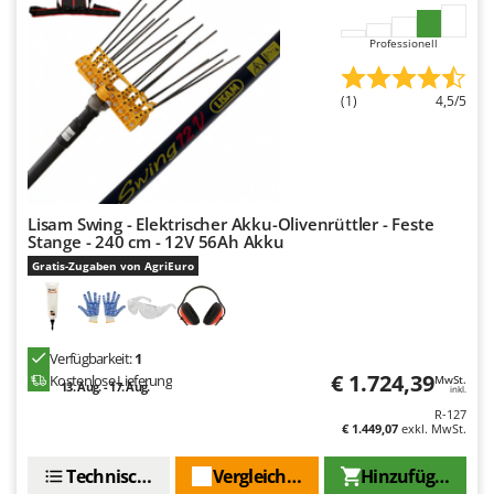
Santos
Sbaraglia
Professionell
Schnitzer
(1)
4,5/5
Seven Italy
Shark
Shindaiwa
Silky
Lisam Swing - Elektrischer Akku-Olivenrüttler - Feste
Stange - 240 cm - 12V 56Ah Akku
Simatech
Gratis-Zugaben von AgriEuro
Sirman
Skil
Smartwood
Verfügbarkeit:
1
Smeg
€ 1.724,39
Kostenlose Lieferung
MwSt.
13. Aug. - 17. Aug.
inkl.
Snapper
R-127
€ 1.449,07
exkl. MwSt.
Solidur
Spice Electronics
Technische Daten
Vergleichen Sie
Hinzufügen