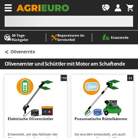
-1
30‑Tage-
Reparaturen im
A
A
Ersatzteile
Rückgabe
Servicefall
Abbeermaschinen - Traubenmühlen
ABAC
<
Abfüllgeräte
AgriEuro Premium
Olivenernte
Akku Gartenscheren
AgriEuro TOP-LINE
Olivenernter und Schüttler mit Motor am Schaftende
Akku Gras- und Strauchscheren
AGT
Akku-Stichsägen
Aima
190
33
Allzwecktransporter - Motorschubkarren
Airmec
Alu-Teleskopleitern
AL-KO
Anbaubagger Heckbagger für Traktoren
ALA 2000
Arbeitsschutzkleidung
Alce
Elektrische Olivenrüttler
Pneumatische Rüttelkämme
Aschesauger
Alpina
Astkettensägen - Hochentaster
Ama
Entwickelt, um das Ablösen der
Sie wurden entwickelt, um auch