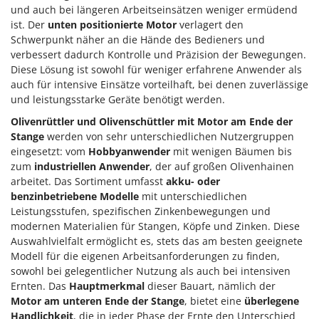
und auch bei längeren Arbeitseinsätzen weniger ermüdend
ist. Der
unten positionierte Motor
verlagert den
Schwerpunkt näher an die Hände des Bedieners und
verbessert dadurch Kontrolle und Präzision der Bewegungen.
Diese Lösung ist sowohl für weniger erfahrene Anwender als
auch für intensive Einsätze vorteilhaft, bei denen zuverlässige
und leistungsstarke Geräte benötigt werden.
Olivenrüttler und Olivenschüttler mit Motor am Ende der
Stange
werden von sehr unterschiedlichen Nutzergruppen
eingesetzt: vom
Hobbyanwender
mit wenigen Bäumen bis
zum
industriellen Anwender
, der auf großen Olivenhainen
arbeitet. Das Sortiment umfasst
akku- oder
benzinbetriebene Modelle
mit unterschiedlichen
Leistungsstufen, spezifischen Zinkenbewegungen und
modernen Materialien für Stangen, Köpfe und Zinken. Diese
Auswahlvielfalt ermöglicht es, stets das am besten geeignete
Modell für die eigenen Arbeitsanforderungen zu finden,
sowohl bei gelegentlicher Nutzung als auch bei intensiven
Ernten. Das
Hauptmerkmal
dieser Bauart, nämlich der
Motor am unteren Ende der Stange
, bietet eine
überlegene
Handlichkeit
, die in jeder Phase der Ernte den Unterschied