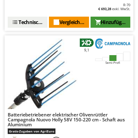
R-70
€ 693,28
exkl. MwSt.
Technische Daten
Vergleichen Sie
Hinzufügen
9,1
Semi-Profi
Batteriebetriebener elektrischer Olivenrüttler
Campagnola Nuovo Holly 58V 150-220 cm - Schaft aus
Aluminium
Gratis-Zugaben von AgriEuro