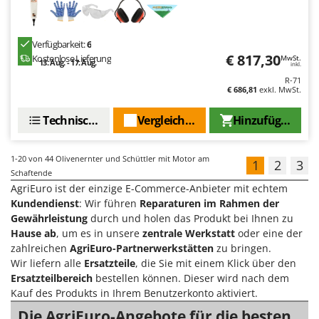
Verfügbarkeit:
6
€ 817,30
Kostenlose Lieferung
MwSt.
13. Aug. - 17. Aug.
inkl.
R-71
€ 686,81
exkl. MwSt.
Technische Daten
Vergleichen Sie
Hinzufügen
1-20
von 44 Olivenernter und Schüttler mit Motor am
1
2
3
Schaftende
AgriEuro ist der einzige E-Commerce-Anbieter mit echtem
Kundendienst
: Wir führen
Reparaturen im Rahmen der
Gewährleistung
durch und holen das Produkt bei Ihnen zu
Hause ab
, um es in unsere
zentrale Werkstatt
oder eine der
zahlreichen
AgriEuro-Partnerwerkstätten
zu bringen.
Wir liefern alle
Ersatzteile
, die Sie mit einem Klick über den
Ersatzteilbereich
bestellen können. Dieser wird nach dem
Kauf des Produkts in Ihrem Benutzerkonto aktiviert.
Die AgriEuro-Angebote für die besten