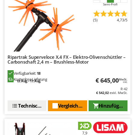
Rato
Semi-Profi
Reber
(5)
4,73/5
Redback
Resto Italia
Ribimex
Ripartrak
Ritter
Ripartrak Superveloce X.4 FX – Elektro-Olivenschüttler –
Carbonschaft 2,4 m – Brushless-Motor
River Systems
Verfügbarkeit:
18
Robomow
€ 645,00
Kostenlose Lieferung
MwSt.
13. Aug. - 17. Aug.
inkl.
Rossofuoco
R-42
Rover Pompe
€ 542,02
exkl. MwSt.
Royal Food
Technische Daten
Vergleichen Sie
Hinzufügen
Ryobi
S
S.T.P.
7,9