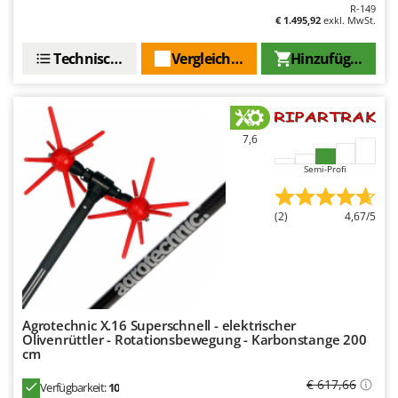
Tornado
R-149
€ 1.495,92
exkl. MwSt.
Tre Spade
Technische Daten
Vergleichen Sie
Hinzufügen
Trev - Abrek - TecnoVIR
Trotec
Troy-Bilt
7,6
U
Udor
Semi-Profi
Unger
(2)
4,67/5
V
Verdemax
Vesco
Volpi
Agrotechnic X.16 Superschnell - elektrischer
W
Olivenrüttler - Rotationsbewegung - Karbonstange 200
Waldner
cm
Weber
€ 617,66
Verfügbarkeit:
10