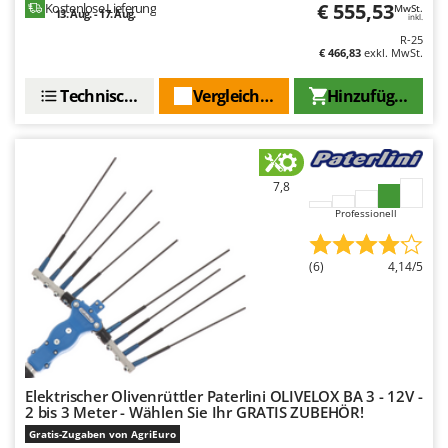
WIDU
€ 555,53
Kostenlose Lieferung
MwSt.
13. Aug. - 17. Aug.
inkl.
Wiper EcoRobot
R-25
€ 466,83
exkl. MwSt.
Wolf Garten
Technische Daten
Vergleichen Sie
Hinzufügen
Wortex
Worx
Y
Yard Force
7,8
Professionell
Z
Zanon
(6)
4,14/5
Zephir
ZGrills
Zodiac
Zomax
Elektrischer Olivenrüttler Paterlini OLIVELOX BA 3 - 12V -
2 bis 3 Meter - Wählen Sie Ihr GRATIS ZUBEHÖR!
Gratis-Zugaben von AgriEuro