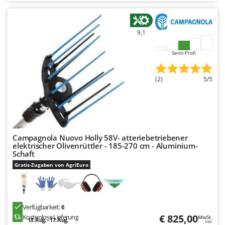
9,1
Semi-Profi
(2)
5/5
Campagnola Nuovo Holly 58V- atteriebetriebener
elektrischer Olivenrüttler - 185-270 cm - Aluminium-
Schaft
Gratis-Zugaben von AgriEuro
Verfügbarkeit:
6
€ 825,00
Kostenlose Lieferung
MwSt.
13. Aug. - 17. Aug.
inkl.