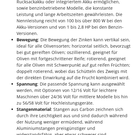
Rucksackakku oder integriertem Akku ermöglichen,
sowie benzinbetriebene Modelle, die konstante
Leistung und lange Arbeitszeiten gewährleisten. Die
Nennleistung reicht von 100 bis über 800 W bei den
Akku-Versionen und von 1 bis 2,8 HP bei den Benzin-
Versionen.
Bewegung
: Die Bewegung der Zinken kann vertikal sein,
ideal für alle Olivensorten; horizontal seitlich, bevorzugt
bei gut gereiften Oliven; oszillierend, geeignet für
Oliven mit fortgeschrittener Reife; rotierend, geeignet
für alle Oliven mit Schwerpunkt auf gut reifen Früchten;
doppelt rotierend, wobei das Schütteln des Zweigs mit
der direkten Einwirkung auf die Frucht kombiniert wird.
Spannung
: Die passende Spannung kann ausgewählt
werden, mit Optionen von 12/16 Volt für leichtere
Maschinen über 24/36 Volt für mittlere Modelle bis hin
zu 56/58 Volt für Hochleistungsgeräte.
Stangenmaterial
: Stangen aus Carbon zeichnen sich
durch ihre Leichtigkeit aus und sind dadurch während
der Nutzung weniger ermüdend, während
Aluminiumstangen preisgünstiger und
widerstandsfähig, aber etwas schwerer sind.