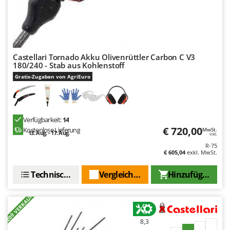
Castellari Tornado Akku Olivenrüttler Carbon C V3
180/240 - Stab aus Kohlenstoff
Gratis-Zugaben von AgriEuro
Verfügbarkeit:
14
€ 720,00
Kostenlose Lieferung
MwSt.
13. Aug. - 17. Aug.
inkl.
R-75
€ 605,04
exkl. MwSt.
Technische Daten
Vergleichen Sie
Hinzufügen
+200 VERKAUFT
8,3