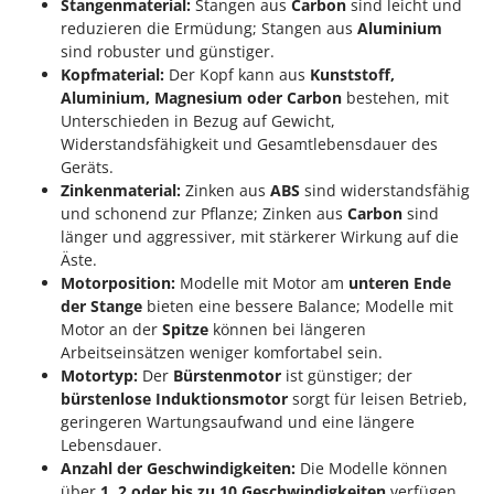
Stangenmaterial:
Stangen aus
Carbon
sind leicht und
reduzieren die Ermüdung; Stangen aus
Aluminium
sind robuster und günstiger.
Kopfmaterial:
Der Kopf kann aus
Kunststoff,
Aluminium, Magnesium oder Carbon
bestehen, mit
Unterschieden in Bezug auf Gewicht,
Widerstandsfähigkeit und Gesamtlebensdauer des
Geräts.
Zinkenmaterial:
Zinken aus
ABS
sind widerstandsfähig
und schonend zur Pflanze; Zinken aus
Carbon
sind
länger und aggressiver, mit stärkerer Wirkung auf die
Äste.
Motorposition:
Modelle mit Motor am
unteren Ende
der Stange
bieten eine bessere Balance; Modelle mit
Motor an der
Spitze
können bei längeren
Arbeitseinsätzen weniger komfortabel sein.
Motortyp:
Der
Bürstenmotor
ist günstiger; der
bürstenlose Induktionsmotor
sorgt für leisen Betrieb,
geringeren Wartungsaufwand und eine längere
Lebensdauer.
Anzahl der Geschwindigkeiten:
Die Modelle können
über
1, 2 oder bis zu 10 Geschwindigkeiten
verfügen,