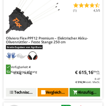
Omas
Ompagrill
(1)
4,5/5
Ooni
Oriental Koshin
Outdoorchef
Oliviero Flex-PPF12 Premium – Elektrischer Akku-
P
Olivenrüttler – Feste Stange 250 cm
Palazzetti
Gratis-Zugaben von AgriEuro
Palumbo Pavi
Partisani
Paterlini
Verfügbarkeit:
4
€ 615,16
Kostenlose Lieferung
MwSt.
Philips
12. Aug. - 14. Aug.
inkl.
R-47
Pramac
€ 516,94
exkl. MwSt.
Prismafood
Technische Daten
Vergleichen Sie
Hinzufügen
R
R.G.V.