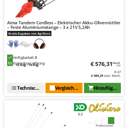
Mowox
MTD
Aima Tandem Cordless – Elektrischer Akku-Olivenrüttler
N
– Feste Aluminiumstange – 3 x 21V 5,2Ah
New O.M.R.A.
Gratis-Zugaben von AgriEuro
Nilfisk
Ninja
Novatec
Verfügbarkeit:
3
€ 576,31
Novital
Kostenlose Lieferung
MwSt.
12. Aug. - 14. Aug.
inkl.
NuAir
R-47
€ 484,29
exkl. MwSt.
NuovaFac
Technische Daten
Vergleichen Sie
Hinzufügen
O
Officine Savioli
Oliviero
Olix
8,0
OMA
Professionell