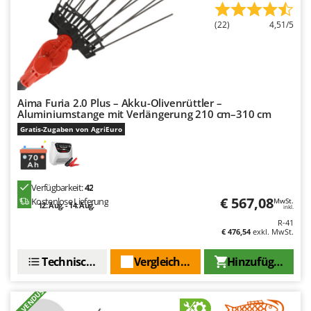
(22)
4,51/5
Aima Furia 2.0 Plus – Akku-Olivenrüttler –
Aluminiumstange mit Verlängerung 210 cm–310 cm
Gratis-Zugaben von AgriEuro
Verfügbarkeit:
42
€ 567,08
Kostenlose Lieferung
MwSt.
12. Aug. - 14. Aug.
inkl.
R-41
€ 476,54
exkl. MwSt.
Technische Daten
Vergleichen Sie
Hinzufügen
+400 VENDUS