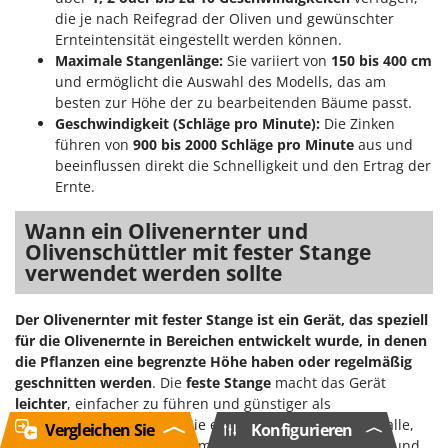
die je nach Reifegrad der Oliven und gewünschter
Ernteintensität eingestellt werden können.
Maximale Stangenlänge:
Sie variiert von
150 bis 400 cm
und ermöglicht die Auswahl des Modells, das am
besten zur Höhe der zu bearbeitenden Bäume passt.
Geschwindigkeit (Schläge pro Minute):
Die Zinken
führen von
900 bis 2000 Schläge pro Minute
aus und
beeinflussen direkt die Schnelligkeit und den Ertrag der
Ernte.
Wann ein Olivenernter und
Olivenschüttler mit fester Stange
verwendet werden sollte
Der Olivenernter mit fester Stange ist ein Gerät, das speziell
für die Olivenernte in Bereichen entwickelt wurde, in denen
die Pflanzen eine begrenzte Höhe haben oder regelmäßig
geschnitten werden
. Die
feste Stange
macht das Gerät
leichter
, einfacher zu führen und günstiger als
teleskopierbare Modelle. Sie eignet sich besonders für alle,
Vergleichen Sie
Konfigurieren
die kontinuierlich arbeiten möchten, ohne zu ermüden, und