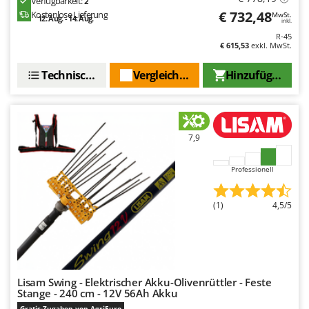
Verfügbarkeit:
2
€ 732,48
Kostenlose Lieferung
MwSt.
12. Aug. - 14. Aug.
inkl.
R-45
€ 615,53
exkl. MwSt.
Technische Daten
Vergleichen Sie
Hinzufügen
7,9
Professionell
(1)
4,5/5
Lisam Swing - Elektrischer Akku-Olivenrüttler - Feste
Stange - 240 cm - 12V 56Ah Akku
Gratis-Zugaben von AgriEuro