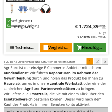
Verfügbarkeit:
1
€ 1.724,39
Kostenlose Lieferung
MwSt.
12. Aug. - 14. Aug.
inkl.
R-127
€ 1.449,07
exkl. MwSt.
Technische Daten
Vergleichen Sie
Hinzufügen
1
2
3
1-20
de 42 Olivenernter und Schüttler an festem Schaft
AgriEuro ist der einzige E-Commerce-Anbieter mit echtem
Kundendienst
: Wir führen
Reparaturen im Rahmen der
Gewährleistung
durch und holen das Produkt bei Ihnen zu
Hause ab
, um es in unsere
zentrale Werkstatt
oder eine der
zahlreichen
AgriEuro-Partnerwerkstätten
zu bringen.
Wir liefern alle
Ersatzteile
, die Sie mit einem Klick über den
Ersatzteilbereich
bestellen können. Dieser wird nach dem
Kauf des Produkts in Ihrem Benutzerkonto aktiviert.