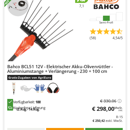
7,1
Semi-Profi
(58)
4,54/5
Bahco BCL51 12V - Elektrischer Akku-Olivenrüttler -
Aluminiumstange + Verlängerung - 230 + 100 cm
Gratis-Zugaben von AgriEuro
€ 330,06
Verfügbarkeit:
188
€ 298,00
Kostenlose Lieferung
MwSt.
12. Aug. - 14. Aug.
inkl.
R-15
€ 250,42
exkl. MwSt.