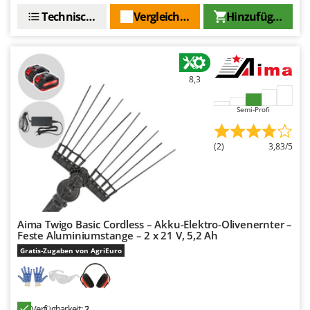
Santos
Technische Daten
Vergleichen Sie
Hinzufügen
Sbaraglia
Schnitzer
Seven Italy
8,3
Shark
Shindaiwa
Semi-Profi
Silky
(2)
3,83/5
Simatech
Sirman
Skil
Smartwood
Aima Twigo Basic Cordless – Akku-Elektro-Olivenernter –
Smeg
Feste Aluminiumstange – 2 x 21 V, 5,2 Ah
Gratis-Zugaben von AgriEuro
Snapper
Solidur
Spice Electronics
Verfügbarkeit:
2