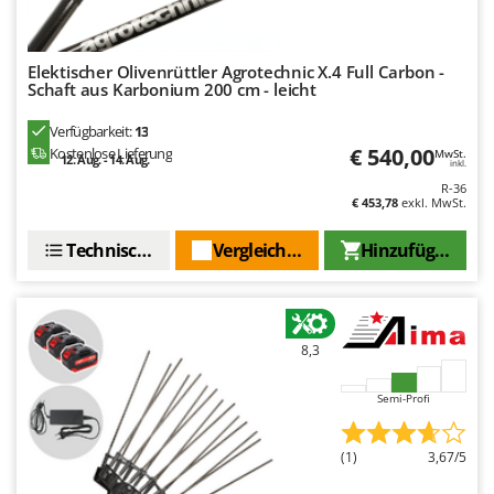
Makita
MAMMAMIA
Elektischer Olivenrüttler Agrotechnic X.4 Full Carbon -
Marcato
Schaft aus Karbonium 200 cm - leicht
Marina Systems
Verfügbarkeit:
13
Master
€ 540,00
Kostenlose Lieferung
MwSt.
12. Aug. - 14. Aug.
inkl.
Mastercook
R-36
€ 453,78
exkl. MwSt.
McCulloch
MCH
Technische Daten
Vergleichen Sie
Hinzufügen
Michelin
Mille
Minox
8,3
Mockmill
Semi-Profi
More than chef
MOSA
(1)
3,67/5
MOVA