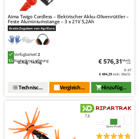
Aima Twigo Cordless – Elektrischer Akku-Olivenrüttler –
Feste Aluminiumstange – 3 x 21V 5,2Ah
Gratis-Zugaben von AgriEuro
Verfügbarkeit:
2
€ 576,31
Kostenlose Lieferung
MwSt.
12. Aug. - 14. Aug.
inkl.
R-47
€ 484,29
exkl. MwSt.
Technische Daten
Vergleichen Sie
Hinzufügen
7,6
Semi-Profi