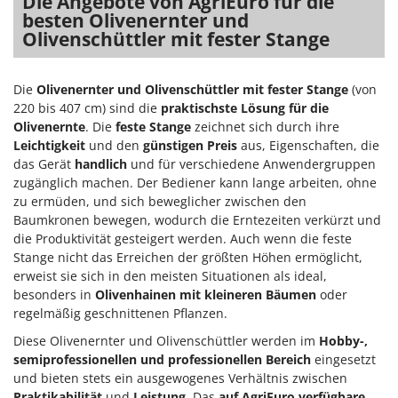
Die Angebote von AgriEuro für die
besten Olivenernter und
Olivenschüttler mit fester Stange
Die
Olivenernter und Olivenschüttler mit fester Stange
(von
220 bis 407 cm) sind die
praktischste Lösung für die
Olivenernte
. Die
feste Stange
zeichnet sich durch ihre
Leichtigkeit
und den
günstigen Preis
aus, Eigenschaften, die
das Gerät
handlich
und für verschiedene Anwendergruppen
zugänglich machen. Der Bediener kann lange arbeiten, ohne
zu ermüden, und sich beweglicher zwischen den
Baumkronen bewegen, wodurch die Erntezeiten verkürzt und
die Produktivität gesteigert werden. Auch wenn die feste
Stange nicht das Erreichen der größten Höhen ermöglicht,
erweist sie sich in den meisten Situationen als ideal,
besonders in
Olivenhainen mit kleineren Bäumen
oder
regelmäßig geschnittenen Pflanzen.
Diese Olivenernter und Olivenschüttler werden im
Hobby-,
semiprofessionellen und professionellen Bereich
eingesetzt
und bieten stets ein ausgewogenes Verhältnis zwischen
Praktikabilität
und
Leistung
. Das
auf AgriEuro verfügbare