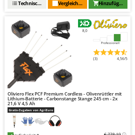
Technische Daten
Vergleichen Sie
Hinzufügen
8,0
Professionell
(3)
4,56/5
Oliviero Flex PCF Premium Cordless - Olivenrüttler mit
Lithium-Batterie - Carbonstange Stange 245 cm - 2x
21,6 V 4,5 Ah
Gratis-Zugaben von AgriEuro
€ 778,19