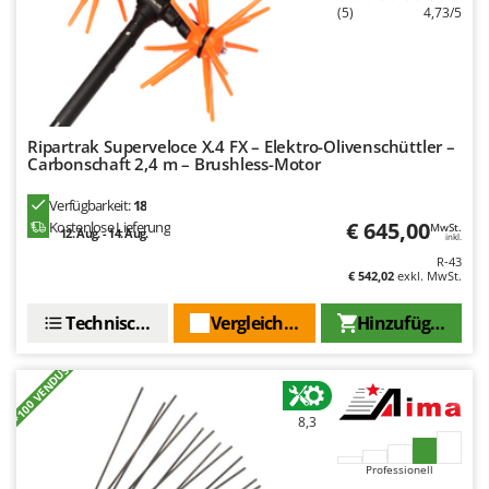
(5)
4,73/5
Ripartrak Superveloce X.4 FX – Elektro-Olivenschüttler –
Carbonschaft 2,4 m – Brushless-Motor
Verfügbarkeit:
18
€ 645,00
Kostenlose Lieferung
MwSt.
12. Aug. - 14. Aug.
inkl.
R-43
€ 542,02
exkl. MwSt.
Technische Daten
Vergleichen Sie
Hinzufügen
+100 VENDUS
8,3
Professionell