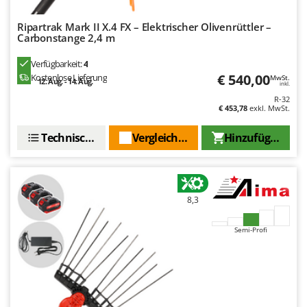
WIDU
Wiper EcoRobot
Ripartrak Mark II X.4 FX – Elektrischer Olivenrüttler –
Carbonstange 2,4 m
Wolf Garten
Verfügbarkeit:
4
Wortex
€ 540,00
Kostenlose Lieferung
MwSt.
12. Aug. - 14. Aug.
inkl.
Worx
R-32
€ 453,78
exkl. MwSt.
Y
Yard Force
Technische Daten
Vergleichen Sie
Hinzufügen
Z
Zanon
Zephir
8,3
ZGrills
Zodiac
Semi-Profi
Zomax