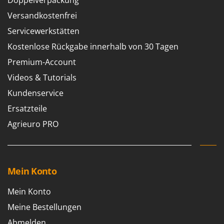
Doppelverpackung
Makita
Versandkostenfrei
MAMMAMIA
Servicewerkstätten
Marcato
Kostenlose Rückgabe innerhalb von 30 Tagen
Marina Systems
Premium-Account
Master
Videos & Tutorials
Mastercook
Kundenservice
McCulloch
Ersatzteile
MCH
Agrieuro PRO
Michelin
Mille
Minox
Mein Konto
Mockmill
More than chef
Mein Konto
MOSA
Meine Bestellungen
MOVA
Abmelden