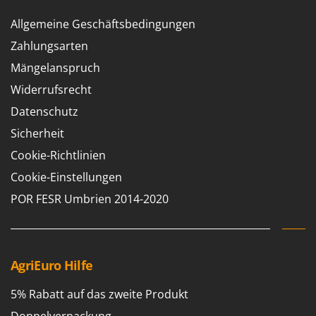
Vogelscheuchen - Vogelabwehr
KitchenAid
Allgemeine Geschäftsbedingungen
W
Komo
Wasserpumpen
Zahlungsarten
L
Wasserpumpen für Traktoren
Mängelanspruch
Laica
Wein- und Obstpressen
Widerrufsrecht
Lampacrescia - MGM
Wein- und Ölschichtenfilter
Datenschutz
Landxcape
Weitere Produkte
Sicherheit
LAR Casalinghi
Wiesenwalzen für Traktor
Cookie-Richtlinien
Lavor
Wippsägen
Cookie-Einstellungen
Linea VZ
Wurstfüller
Lisam
POR FESR Umbrien 2014-2020
Z
Lotusgrill
Zerstäuber
M
Zinkeneggen
M.A.I.BO.
AgriEuro Hilfe
Zubehör für Rasentraktoren
Macom
5% Rabatt auf das zweite Produkt
Macte Ovens