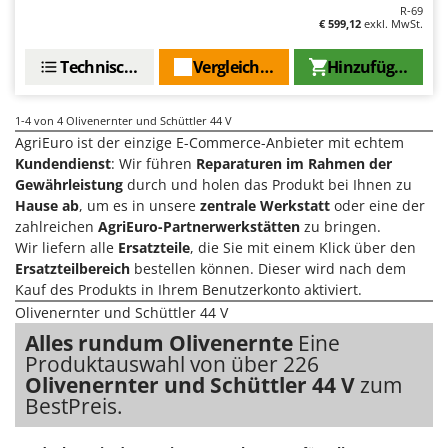
R-69
Forest Master
P
€ 599,12
exkl. MwSt.
Palettengabeln für Traktoren
Francini
Pelletpressen
Technische Daten
Vergleichen Sie
Hinzufügen
G
Pflüge für Traktor
G3 Ferrari
Planierschilder für Traktoren
1-4
von 4 Olivenernter und Schüttler 44 V
Gardena
AgriEuro ist der einzige E-Commerce-Anbieter mit echtem
Plasmaschneider
Kundendienst
: Wir führen
Reparaturen im Rahmen der
Garofalo
Poolroboter
Gewährleistung
durch und holen das Produkt bei Ihnen zu
GeoTech
Hause ab
, um es in unsere
zentrale Werkstatt
oder eine der
Pools
GeoTech Pro
zahlreichen
AgriEuro-Partnerwerkstätten
zu bringen.
Poolstaubsauger
Wir liefern alle
Ersatzteile
, die Sie mit einem Klick über den
Gierre
Ersatzteilbereich
bestellen können. Dieser wird nach dem
Ginko - MGM
R
Kauf des Produkts in Ihrem Benutzerkonto aktiviert.
Rasenmäher
Olivenernter und Schüttler 44 V
Gipeco
Rasensodenschneider
Alles rundum Olivenernte
Eine
Girmi
Produktauswahl von über 226
Rasentraktoren Aufsitzmäher
Goodyear
Olivenernter und Schüttler 44 V
zum
Rasentrimmer - Kantenschneider
BestPreis.
GRAEF
Rasentrimmer - Motorsensen - Freischneider
Gre