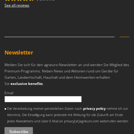
Omas
See all reviews
Ompagrill
Ooni
Oriental Koshin
Outdoorchef
Newsletter
P
Palazzetti
Melden Sie sich für den agrieuro-Newsletter an und werden Sie Mitglied des
Palumbo Pavi
Premium-Programms. Neben News und Aktionen rund um Geräte für
Partisani
Garten, Landwirtschaft, Haushalt und dem Heimwerken erhalten
Paterlini
Sie
exclusive benefits
.
Philips
Email
Pramac
An error occurred
Die Verarbeitung meiner persönlichen Daten nach
privacy policy
nehme ich zur
Prismafood
Kenntnis. Die Einwilligung kann jederzeit mit Wirkung für die Zukunft am Ende
jedes Newsletters und über E-Mail an privacy[at]agrieuro.com widerrufen werden
R
R.G.V.