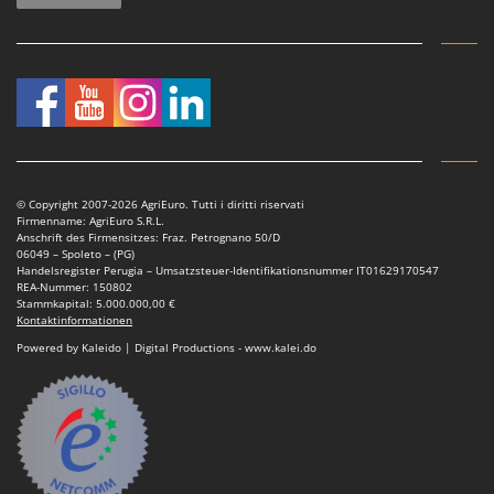
Rato
Reber
Redback
Resto Italia
Ribimex
Ripartrak
© Copyright 2007-2026 AgriEuro. Tutti i diritti riservati
Ritter
Firmenname: AgriEuro S.R.L.
Anschrift des Firmensitzes: Fraz. Petrognano 50/D
River Systems
06049 – Spoleto – (PG)
Handelsregister Perugia – Umsatzsteuer-Identifikationsnummer IT01629170547
Robomow
REA-Nummer: 150802
Stammkapital: 5.000.000,00 €
Rossofuoco
Kontaktinformationen
Rover Pompe
Powered by Kaleido | Digital Productions - www.kalei.do
Royal Food
Ryobi
S
S.T.P.