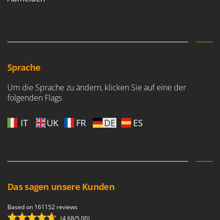
Mowox
MTD
N
New O.M.R.A.
Nilfisk
Sprache
Ninja
Um die Sprache zu ändern, klicken Sie auf eine der
Novatec
folgenden Flags
Novital
IT
UK
FR
DE
ES
NuAir
NuovaFac
O
Officine Savioli
Oliviero
Das sagen unsere Kunden
Olix
Based on 161152 reviews
OMA
(4,68/5.00)