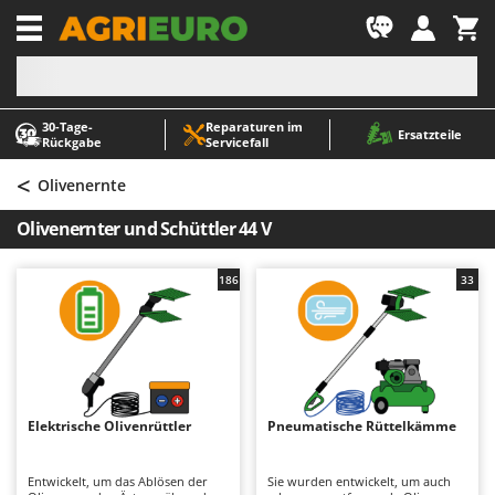
-1
30‑Tage-
Reparaturen im
A
A
Ersatzteile
Rückgabe
Servicefall
Abbeermaschinen - Traubenmühlen
ABAC
<
Abfüllgeräte
AgriEuro Premium
Olivenernte
Akku Gartenscheren
AgriEuro TOP-LINE
Olivenernter und Schüttler 44 V
Akku Gras- und Strauchscheren
AGT
Akku-Stichsägen
Aima
186
33
Allzwecktransporter - Motorschubkarren
Airmec
Alu-Teleskopleitern
AL-KO
Anbaubagger Heckbagger für Traktoren
ALA 2000
Arbeitsschutzkleidung
Alce
Elektrische Olivenrüttler
Pneumatische Rüttelkämme
Aschesauger
Alpina
Astkettensägen - Hochentaster
Ama
Entwickelt, um das Ablösen der
Sie wurden entwickelt, um auch