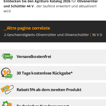
Reinigungsmaschinen für Fassaden, Fenster und PV-Anlagen
Entdecken Sie den AgriEuro Katalog 2026
für
Olivenernter
GreenBay
und Schüttler 44 V
, der laufend erweitert und aktualisiert
Rührtöpfe mit Elektrischem Rührwerk
Greenworks
wird
Rupfmaschinen
GRIFO
S
GVS
__Altre pagine correlate
Sämaschinen und Düngerstreuer
GYS
2-Geschwindigkeits-Olivenrüttler und Olivenschüttler
36 V Oli
Scheibenpflüge
H
Schneefräsen
Hailo
Schneeräumer
Helvi
Versandkostenfrei
Schrotmühlen - elektrisch
Henx
Schwader für Traktoren
HiKOKI
Schweißgeräte
30 Tage kostenlose Rückgabe*
Honda
Seilwinden - Motorseilwinden
I
Sichelmähwerke für Traktoren
Idromatic
Rabatt 5% ab dem zweiten Produkt
Sichelmulcher für Traktoren
Il-Tec
Sortierer für Oliven
Imperia