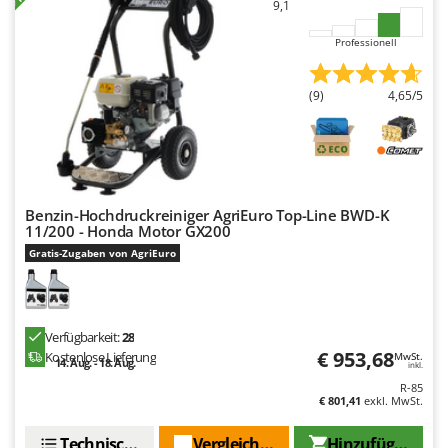
9,1
Mowox
MTD
Professionell
N
(9)
4,65/5
New O.M.R.A.
Nilfisk
Ninja
Novatec
Benzin-Hochdruckreiniger AgriEuro Top-Line BWD-K
Novital
11/200 - Honda Motor GX200
NuAir
Gratis-Zugaben von AgriEuro
NuovaFac
O
Verfügbarkeit:
28
Officine Savioli
€ 953,68
Kostenlose Lieferung
MwSt.
14. Aug. - 18. Aug.
Oliviero
inkl.
R-85
Olix
€ 801,41
exkl. MwSt.
OMA
Technische Daten
Vergleichen Sie
Hinzufügen