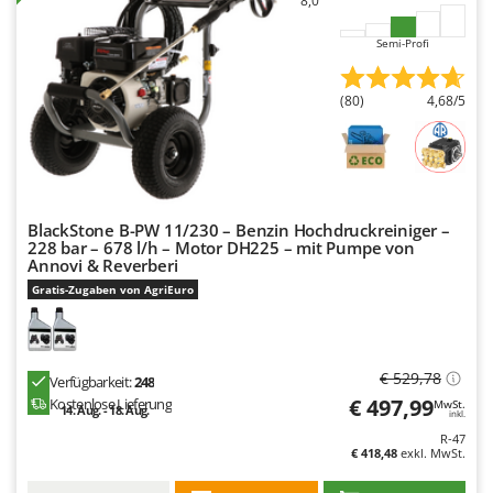
8,0
Klimaanlagen – Klimageräte
E
Knetmaschinen
Semi-Profi
Echo
Knochensägen
EcoFlow
(80)
4,68/5
Kompressoren - elektrisch
Edilmark
Kompressoren für Ernte und Baumschnitt
Effeuno
Kreiseleggen
Einhell
Küchenreiben - elektrisch
Elegen
BlackStone B-PW 11/230 – Benzin Hochdruckreiniger –
Kükenaufzuchtboxen
Energy Gruppi
228 bar – 678 l/h – Motor DH225 – mit Pumpe von
Annovi & Reverberi
Enotecnica Pillan
L
Gratis-Zugaben von AgriEuro
Laderampe aus Aluminium
Eschenfelder
Laubsauger - Laubbläser
EuroMech
Laubsauger auf Rädern
€ 529,78
Eurosystems
Verfügbarkeit:
248
€ 497,99
Luftentfeuchter
Kostenlose Lieferung
MwSt.
14. Aug. - 18. Aug.
inkl.
F
Luftkühler
R-47
FAC
€ 418,48
exkl. MwSt.
Fama Industrie