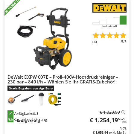
+60 VENDUTI
Industriell
(4)
5/5
DeWalt DXPW 007E – Profi-400V-Hochdruckreiniger –
230 bar – 840 l/h – Wählen Sie Ihr GRATIS-Zubehör!
Gratis-Zugaben von AgriEuro
€ 1.323,99
Verfügbarkeit:
8
€ 1.254,19
Kostenlose Lieferung
MwSt.
14. Aug. - 18. Aug.
inkl.
R-73
€ 1.053,94
exkl. MwSt.