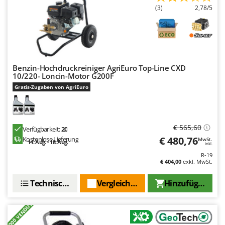
(3)
2,78/5
Benzin-Hochdruckreiniger AgriEuro Top-Line CXD
10/220- Loncin-Motor G200F
Gratis-Zugaben von AgriEuro
€ 565,60
Verfügbarkeit:
20
€ 480,76
Kostenlose Lieferung
MwSt.
14. Aug. - 18. Aug.
inkl.
R-19
€ 404,00
exkl. MwSt.
Technische Daten
Vergleichen Sie
Hinzufügen
+1000 VENDUTI