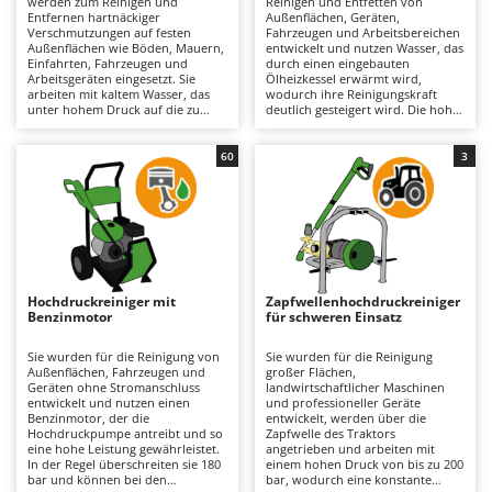
werden zum Reinigen und
Reinigen und Entfetten von
Astscheren
Ambrogio Robot
Entfernen hartnäckiger
Außenflächen, Geräten,
Verschmutzungen auf festen
Fahrzeugen und Arbeitsbereichen
Atemschutzgeräte
Annovi Reverberi
Außenflächen wie Böden, Mauern,
entwickelt und nutzen Wasser, das
Einfahrten, Fahrzeugen und
durch einen eingebauten
Arbeitsgeräten eingesetzt. Sie
Ölheizkessel erwärmt wird,
Aufroller für Olivennetze
ANTHBOT
arbeiten mit kaltem Wasser, das
wodurch ihre Reinigungskraft
unter hohem Druck auf die zu
deutlich gesteigert wird. Die hohe
Aufschnittmaschinen
Archman
reinigende Oberfläche
Auslasstemperatur ermöglicht es,
aufgebracht wird. Im Vergleich zu
Fette, Öle und hartnäckige
Auslegemulcher für Traktoren
Arco
Heißwasser-Hochdruckreinigern
Rückstände wirksamer aufzulösen
60
3
wird das Wasser nicht erwärmt.
als bei Kaltwasser-Modellen. Sie
Äxte - Beile und Spalthammer
Ardes
Dadurch sind diese Geräte
eignen sich für mittelgroße bis
leichter, handlicher und einfacher
große Flächen und liefern
Argo
zu bedienen und gehören deshalb
professionelle Ergebnisse; sie sind
B
zu den am häufigsten
besonders geeignet für
Balkenmäher
Ariete
verwendeten und verkauften
Werkstätten, die Landwirtschaft,
Hochdruckreinigern. Sie eignen
das Baugewerbe und den
Bandsägen
Artus
sich für Anwendungen vom
industriellen Bereich. Erhältlich in
gelegentlichen Privatgebrauch bis
einphasiger 230-V- oder
Hochdruckreiniger mit
Zapfwellenhochdruckreiniger
Batterieladegeräte - Starthilfegeräte
zum professionellen Einsatz. Die
dreiphasiger 400-V-Ausführung,
Attila
Benzinmotor
für schweren Einsatz
Reinigungsleistung hängt
müssen sie über ein Kabel an das
hauptsächlich vom Arbeitsdruck
Stromnetz angeschlossen werden,
Baum- und Astscheren - manuell
Ausonia
(bar) und der Wasserfördermenge
wobei der Aktionsradius von der
Sie wurden für die Reinigung von
Sie wurden für die Reinigung
(l/min) ab. Diese beiden Werte
Länge des Kabels abhängt. Sie sind
Außenflächen, Fahrzeugen und
großer Flächen,
Baumscheren - pneumatisch
Awelco
bestimmen die Flächenleistung
mit Axial- oder Linearpumpen mit
Geräten ohne Stromanschluss
landwirtschaftlicher Maschinen
und die Reinigungstiefe.
Pumpenköpfen aus Aluminium
entwickelt und nutzen einen
und professioneller Geräte
Baumstumpffräsen
Kaltwasser-Hochdruckreiniger
oder Messing ausgestattet, um
Benzinmotor, der die
entwickelt, werden über die
B
eignen sich für die Reinigung
hohen Belastungen standzuhalten.
Hochdruckpumpe antreibt und so
Zapfwelle des Traktors
Bindezangen - elektrisch
Baesso
mittelgroßer bis großer Flächen
Es wird empfohlen, die Anschlüsse
eine hohe Leistung gewährleistet.
angetrieben und arbeiten mit
und für leichte bis intensive
und Hydraulikkomponenten
In der Regel überschreiten sie 180
einem hohen Druck von bis zu 200
Bodenfräsen für Traktor
Bahco
Reinigungsarbeiten. Sie sind mit
regelmäßig zu überprüfen und
bar und können bei den
bar, wodurch eine konstante