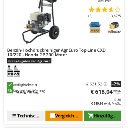
Semi-Profi
WIDU
Wiper EcoRobot
(3)
3,67/5
Wolf Garten
Wortex
Worx
Y
Benzin-Hochdruckreiniger AgriEuro Top-Line CXD
Yard Force
10/220 - Honda GP 200 Motor
Gratis-Zugaben von AgriEuro
Z
Zanon
Zephir
-2%
€ 631,52
Verfügbarkeit:
9
ZGrills
€ 618,04
Kostenlose Lieferung
MwSt.
14. Aug. - 18. Aug.
inkl.
Zodiac
R-36
Zomax
€ 519,36
exkl. MwSt.
Technische Daten
Vergleichen Sie
Hinzufügen