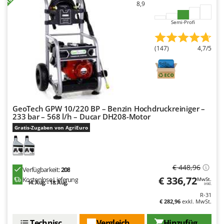
8,9
Semi-Profi
(147)
4,7/5
GeoTech GPW 10/220 BP – Benzin Hochdruckreiniger –
233 bar – 568 l/h – Ducar DH208-Motor
Gratis-Zugaben von AgriEuro
€ 448,96
Verfügbarkeit:
208
€ 336,72
Kostenlose Lieferung
MwSt.
14. Aug. - 18. Aug.
inkl.
R-31
€ 282,96
exkl. MwSt.
Technische Daten
Vergleichen Sie
Hinzufügen