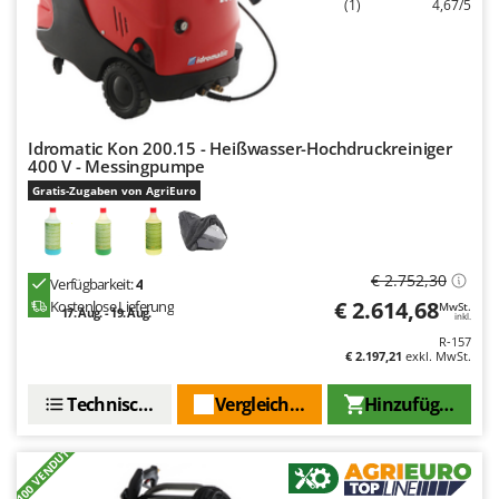
(1)
4,67/5
Makita
MAMMAMIA
Marcato
Marina Systems
Master
Idromatic Kon 200.15 - Heißwasser-Hochdruckreiniger
400 V - Messingpumpe
Mastercook
Gratis-Zugaben von AgriEuro
McCulloch
MCH
Michelin
€ 2.752,30
Verfügbarkeit:
4
€ 2.614,68
Kostenlose Lieferung
MwSt.
Mille
17. Aug. - 19. Aug.
inkl.
R-157
Minox
€ 2.197,21
exkl. MwSt.
Mockmill
Technische Daten
Vergleichen Sie
Hinzufügen
More than chef
MOSA
+100 VENDUTI
MOVA