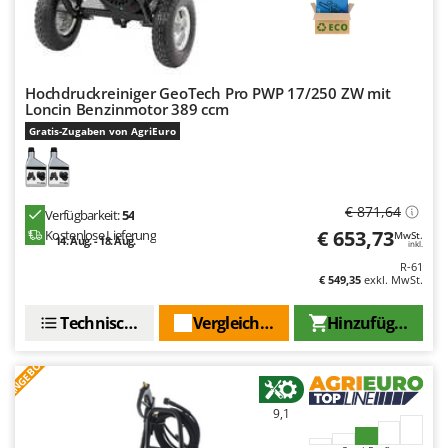
Tornado
Tre Spade
Trev - Abrek - TecnoVIR
Hochdruckreiniger GeoTech Pro PWP 17/250 ZW mit
Trotec
Loncin Benzinmotor 389 ccm
Troy-Bilt
Gratis-Zugaben von AgriEuro
U
Udor
€ 871,64
Verfügbarkeit:
54
Unger
€ 653,73
Kostenlose Lieferung
MwSt.
14. Aug. - 18. Aug.
inkl.
V
R-61
Verdemax
€ 549,35
exkl. MwSt.
Vesco
Technische Daten
Vergleichen Sie
Hinzufügen
Volpi
ANGEBOT
W
Waldner
9,1
Weber