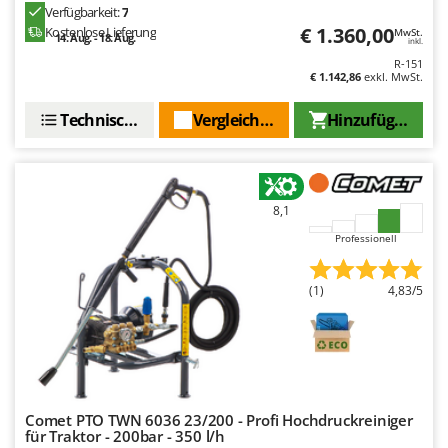
Verfügbarkeit:
7
€ 1.360,00
Kostenlose Lieferung
MwSt.
14. Aug. - 18. Aug.
inkl.
R-151
€ 1.142,86
exkl. MwSt.
Technische Daten
Vergleichen Sie
Hinzufügen
8,1
Professionell
(1)
4,83/5
Comet PTO TWN 6036 23/200 - Profi Hochdruckreiniger
für Traktor - 200bar - 350 l/h