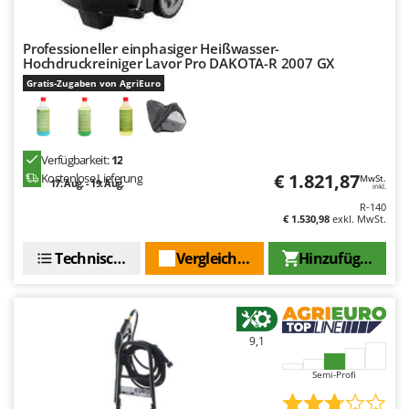
Professioneller einphasiger Heißwasser-
Hochdruckreiniger Lavor Pro DAKOTA-R 2007 GX
Gratis-Zugaben von AgriEuro
Verfügbarkeit:
12
€ 1.821,87
Kostenlose Lieferung
MwSt.
17. Aug. - 19. Aug.
inkl.
R-140
€ 1.530,98
exkl. MwSt.
Technische Daten
Vergleichen Sie
Hinzufügen
9,1
Semi-Profi