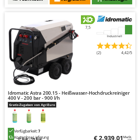
Omas
Ompagrill
Ooni
7,5
Oriental Koshin
Industriell
Outdoorchef
(2)
4,42/5
P
Palazzetti
Palumbo Pavi
Partisani
Paterlini
Idromatic Astra 200.15 - Heißwasser-Hochdruckreiniger
Philips
400 V - 200 bar - 900 l/h
Gratis-Zugaben von AgriEuro
Pramac
Prismafood
R
Verfügbarkeit:
7
R.G.V.
€ 2.939,01
Kostenlose Lieferung
MwSt.
17. Aug. - 19. Aug.
inkl.