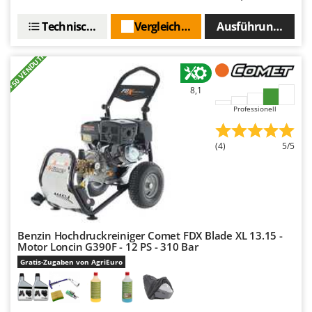
Technische Daten
Vergleichen Sie
Ausführungen(6)
+50 VENDUTI
8,1
Professionell
(4)
5/5
Benzin Hochdruckreiniger Comet FDX Blade XL 13.15 -
Motor Loncin G390F - 12 PS - 310 Bar
Gratis-Zugaben von AgriEuro