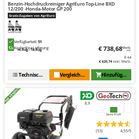
Spiralmac
Benzin-Hochdruckreiniger AgriEuro Top-Line BXD
12/200 -Honda-Motor GP 200
Spring Protezione
Gratis-Zugaben von AgriEuro
Spyro
Stanley
Stiga
Verfügbarkeit:
51
€ 738,68
Kostenlose Lieferung
MwSt.
Stocker
14. Aug. - 18. Aug.
inkl.
R-64
Sunseeker
€ 620,74
exkl. MwSt.
T
Technische Daten
Vergleichen Sie
Hinzufügen
Tecla
TecnoGen
+500 VENDUTI
Tellarini Pompe
8,9
Telwin
Tenco
Semi-Profi
Tineco
(53)
4,55/5
Titania