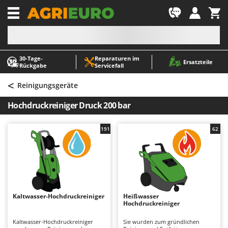
-1
30‑Tage-
Reparaturen im
A
A
Ersatzteile
Rückgabe
Servicefall
Abbeermaschinen - Traubenmühlen
ABAC
<
Abfüllgeräte
AgriEuro Premium
Reinigungsgeräte
Akku Gartenscheren
AgriEuro TOP-LINE
Hochdruckreiniger Druck 200 bar
Akku Gras- und Strauchscheren
AGT
Akku-Stichsägen
Aima
191
62
Allzwecktransporter - Motorschubkarren
Airmec
Alu-Teleskopleitern
AL-KO
Anbaubagger Heckbagger für Traktoren
ALA 2000
Arbeitsschutzkleidung
Alce
Kaltwasser-Hochdruckreiniger
Heißwasser
Hochdruckreiniger
Aschesauger
Alpina
Astkettensägen - Hochentaster
Ama
Kaltwasser-Hochdruckreiniger
Sie wurden zum gründlichen