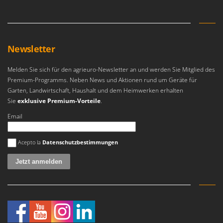
Reinigungsmaschinen für Fassaden, Fenster und PV-Anlagen
GreenBay
Rührtöpfe mit Elektrischem Rührwerk
Greenworks
Rupfmaschinen
GRIFO
Newsletter
S
GVS
Sämaschinen und Düngerstreuer
GYS
Melden Sie sich für den agrieuro-Newsletter an und werden Sie Mitglied des
Scheibenpflüge
Premium-Programms. Neben News und Aktionen rund um Geräte für
H
Schneefräsen
Garten, Landwirtschaft, Haushalt und dem Heimwerken erhalten
Hailo
Sie
exklusive Premium-Vorteile
.
Schneeräumer
Helvi
Email
Schrotmühlen - elektrisch
Henx
Schwader für Traktoren
Es ist ein Fehler aufgetreten
HiKOKI
Acepto la
Datenschutzbestimmungen
Schweißgeräte
Honda
Seilwinden - Motorseilwinden
I
Sichelmähwerke für Traktoren
Idromatic
Sichelmulcher für Traktoren
Il-Tec
Sortierer für Oliven
Imperia