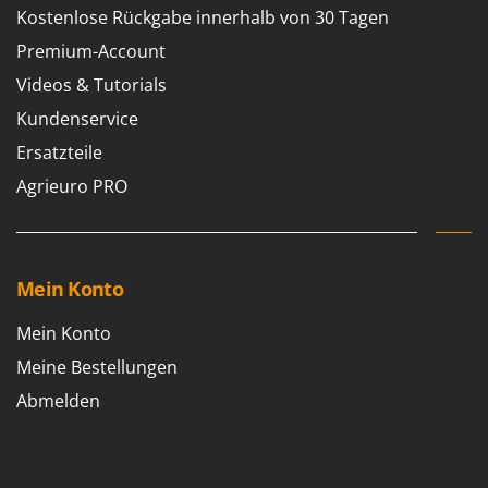
M
Mähroboter
Kostenlose Rückgabe innerhalb von 30 Tagen
Famag
Maisentkörnungsmaschinen
Famur
Premium-Account
Manuelle Heckenscheren
FARMER
Videos & Tutorials
Mehrzweck-Sauggeräte
FBC
Kundenservice
Minibacköfen
Ferrari Group
Ersatzteile
Motorhacken - Gartenfräsen
Ferroni
Agrieuro PRO
Motorspritzen
Ferrua
Mulcher für Traktor
FIAC
FIEM
N
Mein Konto
Notstromaggregat
Fimar
Mein Konto
Nudelmaschinen
FINI
Meine Bestellungen
Fiorentini
O
Obstmühlen Obsthäcksler Obstmuser
Abmelden
Fiskars
Obstpressen
Flymo
Olivenernter und Schüttler
Fontana Forni