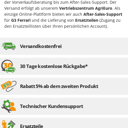
der Vorverkaufsberatung bis zum After-Sales-Support. Der
Flockenquetschen
Bosch
Versand erfolgt ab unserem
Vertriebszentrum AgriEuro
. Als
Furchenzieher für Traktoren
Brumi
einzige Online-Plattform bieten wir auch
After-Sales-Support
für
G3 Ferrari
und die Lieferung von
Ersatzteilen
(Zugang zu
BullMach
G
den Ersatzteillisten über Ihren persönlichen Account).
Gartengrills
C
Gartenpumpen
C.EL.ME.
Gebläsespritzen für Traktoren
Versandkostenfrei
Calory Forni
Gerätehäuser
Campagnola
Getreidemühlen
Campingaz
30 Tage kostenlose Rückgabe*
Grabenfräsen
Castelgarden
Grubber - Tiefenlockerer
Castellari
Rabatt 5% ab dem zweiten Produkt
Grubber für Traktor
Ceccato Olindo
Char-Broil
H
Häcksler
Technischer Kundensupport
Classe
Handsägen auf Verlängerung
Clementi
Heckcontainer für Traktoren
Cofra
Ersatzteile