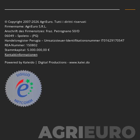
Sprühgeräte für Pflanzenbehandlung
Infaco
Stäubegeräte für Traktor
Intec
Staubsauger - Elektrobesen
© Copyright 2007-2026 AgriEuro. Tutti i diritti riservati
Intex
Firmenname: AgriEuro S.R.L.
Anschrift des Firmensitzes: Fraz. Petrognano 50/D
Iseki
T
06049 – Spoleto – (PG)
Teppichreiniger und Teppichbodenreiniger
Handelsregister Perugia – Umsatzsteuer-Identifikationsnummer IT01629170547
Italyco
REA-Nummer: 150802
Thermische und mechanische Unkrautbrenner
Stammkapital: 5.000.000,00 €
ITM
Kontaktinformationen
Tomatenpressen
Powered by Kaleido | Digital Productions - www.kalei.do
J
Tragbare Powerstationen
JOLLY ITALIA
Traktor-Heckenscheren mit Ausleger
K
KAAZ
U
Umfüllpumpen
Karcher
Umkehrfräsen
Kasco
Kemper
V
Vakuumiergeräte
Kenwood
Vertikutierer
Keter