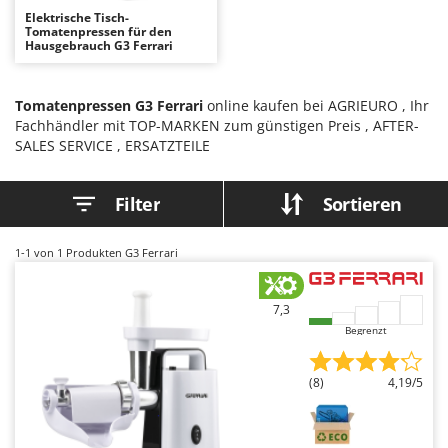
Astscheren
Ambrogio Robot
Elektrische Tisch-
Tomatenpressen für den
Atemschutzgeräte
Annovi Reverberi
Hausgebrauch G3 Ferrari
Aufroller für Olivennetze
ANTHBOT
Aufschnittmaschinen
Archman
Tomatenpressen G3 Ferrari
online kaufen bei AGRIEURO , Ihr
Fachhändler mit TOP-MARKEN zum günstigen Preis , AFTER-
Auslegemulcher für Traktoren
Arco
SALES SERVICE , ERSATZTEILE
Äxte - Beile und Spalthammer
Ardes
Argo
Filter
Sortieren
B
Balkenmäher
Ariete
Bandsägen
1-1
von 1 Produkten G3 Ferrari
Artus
Batterieladegeräte - Starthilfegeräte
Attila
7,3
Baum- und Astscheren - manuell
Ausonia
Begrenzt
Baumscheren - pneumatisch
Awelco
Baumstumpffräsen
(8)
4,19/5
B
Bindezangen - elektrisch
Baesso
Bodenfräsen für Traktor
Bahco