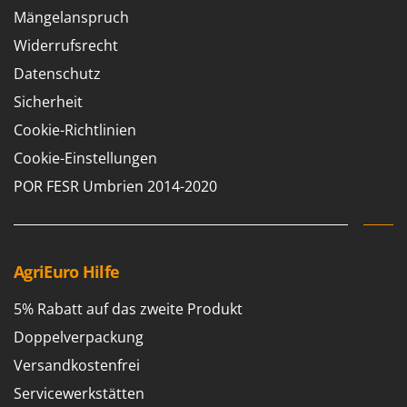
Klimaanlagen – Klimageräte
Mängelanspruch
E
Knetmaschinen
Echo
Widerrufsrecht
Knochensägen
EcoFlow
Datenschutz
Kompressoren - elektrisch
Edilmark
Sicherheit
Kompressoren für Ernte und Baumschnitt
Effeuno
Cookie-Richtlinien
Kreiseleggen
Einhell
Cookie-Einstellungen
Küchenreiben - elektrisch
Elegen
POR FESR Umbrien 2014-2020
Kükenaufzuchtboxen
Energy Gruppi
Enotecnica Pillan
L
Laderampe aus Aluminium
Eschenfelder
AgriEuro Hilfe
Laubsauger - Laubbläser
EuroMech
Laubsauger auf Rädern
5% Rabatt auf das zweite Produkt
Eurosystems
Luftentfeuchter
Doppelverpackung
F
Luftkühler
Versandkostenfrei
FAC
Servicewerkstätten
Fama Industrie