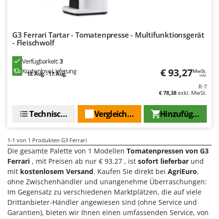
Bodenreinigungsmaschinen
Barbieri
Brutmaschinen Inkubatoren
Batavia
G3 Ferrari Tartar - Tomatenpresse - Multifunktionsgerät
Bürsten für den Außenbereich
Benassi
- Fleischwolf
Beper
D
Verfügbarkeit:
3
Dampfreiniger und Dampfbesen
Berkel
€ 93,27
Kostenlose Lieferung
MwSt.
13. Aug. - 17. Aug.
inkl.
Bernardi
E
R-7
Einachsschlepper
€ 78,38
exkl. MwSt.
Bertolini Pumps
Elektrische Tauchpumpen
Besser Vacuum
Technische Daten
Vergleichen Sie
Hinzufügen
Erdbohrer
Bestway
Erntenetze für Obst und Oliven
Beta tools
1-1
von 1 Produkten G3 Ferrari
Die gesamte Palette von 1 Modellen
Tomatenpressen von G3
Bissell
F
Ferrari
, mit Preisen ab nur € 93.27 , ist
sofort lieferbar
und
Feder Grubber
Black & Decker
mit
kostenlosem Versand
. Kaufen Sie direkt bei
AgriEuro
,
Feldspritzen für Pflanzenschutz
ohne Zwischenhändler und unangenehme Überraschungen:
BlackStone
Im Gegensatz zu verschiedenen Marktplätzen, die auf viele
Fensterreiniger
Blue Bird
Drittanbieter-Händler angewiesen sind (ohne Service und
Fleischwolf
Garantien), bieten wir Ihnen einen umfassenden Service, von
Bomet