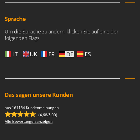
Forest Master
P
Palettengabeln für Traktoren
Francini
Sprache
Pelletpressen
G
Pflüge für Traktor
Um die Sprache zu ändern, klicken Sie auf eine der
G3 Ferrari
folgenden Flags
Planierschilder für Traktoren
Gardena
Plasmaschneider
Garofalo
IT
UK
FR
DE
ES
Poolroboter
GeoTech
Pools
GeoTech Pro
Poolstaubsauger
Gierre
Ginko - MGM
R
Das sagen unsere Kunden
Rasenmäher
Gipeco
Rasensodenschneider
Girmi
aus 161154 Kundenmeinungen
Rasentraktoren Aufsitzmäher
(4,68/5.00)
Goodyear
Alle Bewertungen anzeigen
Rasentrimmer - Kantenschneider
GRAEF
Rasentrimmer - Motorsensen - Freischneider
Gre