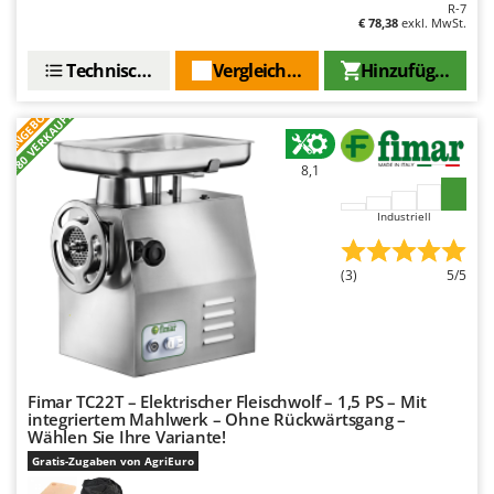
R-7
Tornado
€ 78,38
exkl. MwSt.
Tre Spade
Technische Daten
Vergleichen Sie
Hinzufügen
Trev - Abrek - TecnoVIR
Trotec
ANGEBOT
+80 VERKAUFT
Troy-Bilt
8,1
U
Udor
Industriell
Unger
(3)
5/5
V
Verdemax
Vesco
Volpi
Fimar TC22T – Elektrischer Fleischwolf – 1,5 PS – Mit
integriertem Mahlwerk – Ohne Rückwärtsgang –
W
Waldner
Wählen Sie Ihre Variante!
Gratis-Zugaben von AgriEuro
Weber