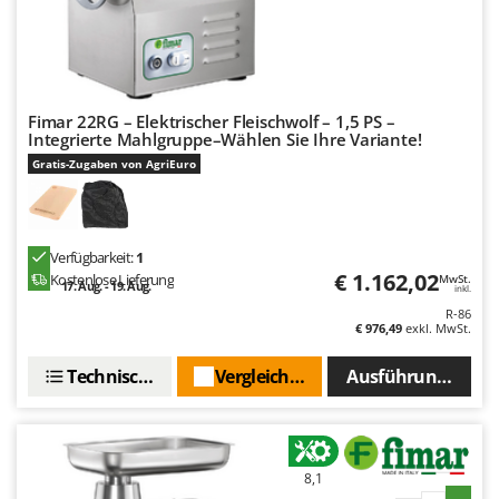
Fimar 22RG – Elektrischer Fleischwolf – 1,5 PS –
Integrierte Mahlgruppe–Wählen Sie Ihre Variante!
Gratis-Zugaben von AgriEuro
Verfügbarkeit:
1
€ 1.162,02
Kostenlose Lieferung
MwSt.
17. Aug. - 19. Aug.
inkl.
R-86
€ 976,49
exkl. MwSt.
Technische Daten
Vergleichen Sie
Ausführungen(4)
8,1