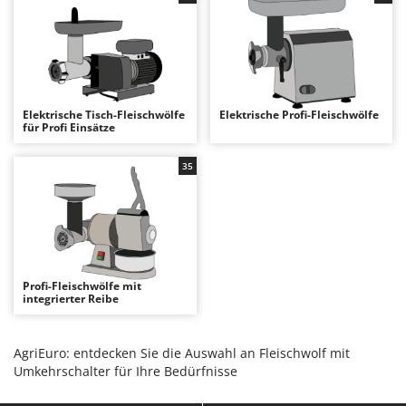
Astscheren
Ambrogio Robot
Atemschutzgeräte
Annovi Reverberi
Aufroller für Olivennetze
ANTHBOT
Aufschnittmaschinen
Archman
Elektrische Tisch-Fleischwölfe
Elektrische Profi-Fleischwölfe
Auslegemulcher für Traktoren
Arco
für Profi Einsätze
Äxte - Beile und Spalthammer
Ardes
35
Argo
B
Balkenmäher
Ariete
Bandsägen
Artus
Batterieladegeräte - Starthilfegeräte
Attila
Baum- und Astscheren - manuell
Ausonia
Profi-Fleischwölfe mit
integrierter Reibe
Baumscheren - pneumatisch
Awelco
Baumstumpffräsen
B
AgriEuro: entdecken Sie die Auswahl an Fleischwolf mit
Bindezangen - elektrisch
Baesso
Umkehrschalter für Ihre Bedürfnisse
Bodenfräsen für Traktor
Bahco