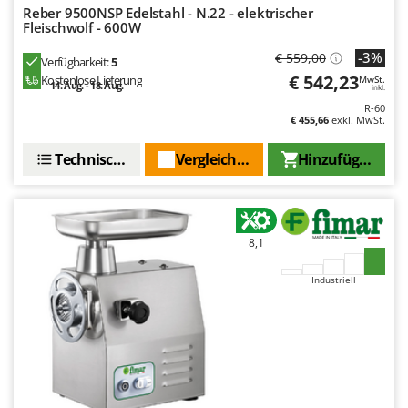
Reber 9500NSP Edelstahl - N.22 - elektrischer
Fleischwolf - 600W
-3%
€ 559,00
Verfügbarkeit:
5
€ 542,23
Kostenlose Lieferung
MwSt.
14. Aug. - 18. Aug.
inkl.
R-60
€ 455,66
exkl. MwSt.
Technische Daten
Vergleichen Sie
Hinzufügen
8,1
Industriell