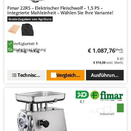
Fimar 22RS – Elektrischer Fleischwolf – 1,5 PS –
Integrierte Mahleinheit – Wählen Sie Ihre Variante!
Gratis-Zugaben von AgriEuro
Verfügbarkeit:
1
€ 1.087,76
Kostenlose Lieferung
MwSt.
17. Aug. - 19. Aug.
inkl.
R-81
€ 914,08
exkl. MwSt.
Technische Daten
Vergleichen Sie
Ausführungen(4)
8,1
Industriell