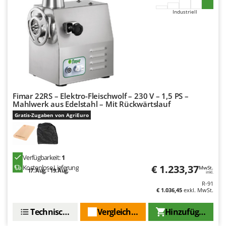
Industriell
Fimar 22RS – Elektro-Fleischwolf – 230 V – 1,5 PS –
Mahlwerk aus Edelstahl – Mit Rückwärtslauf
Gratis-Zugaben von AgriEuro
Verfügbarkeit:
1
€ 1.233,37
Kostenlose Lieferung
MwSt.
17. Aug. - 19. Aug.
inkl.
R-91
€ 1.036,45
exkl. MwSt.
Technische Daten
Vergleichen Sie
Hinzufügen