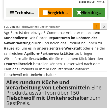
€ 358,18
exkl. MwSt.
Technische Daten
Vergleichen Sie
Hinzufügen
1
2
1-20
von 36 Fleischwolf mit Umkehrschalter
AgriEuro ist der einzige E-Commerce-Anbieter mit echtem
Kundendienst
: Wir führen
Reparaturen im Rahmen der
Gewährleistung
durch und holen das Produkt bei Ihnen zu
Hause ab
, um es in unsere
zentrale Werkstatt
oder eine der
zahlreichen
AgriEuro-Partnerwerkstätten
zu bringen.
Wir liefern alle
Ersatzteile
, die Sie mit einem Klick über den
Ersatzteilbereich
bestellen können. Dieser wird nach dem
Kauf des Produkts in Ihrem Benutzerkonto aktiviert.
Fleischwolf mit Umkehrschalter
Alles rundum Küche und
Verarbeitung von Lebensmitteln
Eine
Produktauswahl von über 150
Fleischwolf mit Umkehrschalter
zum
BestPreis.