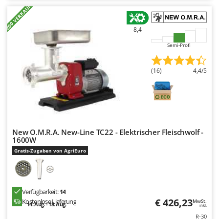
+200 VERKAUFT
8,4
Semi-Profi
(16)
4,4/5
New O.M.R.A. New-Line TC22 - Elektrischer Fleischwolf -
1600W
Gratis-Zugaben von AgriEuro
Verfügbarkeit:
14
€ 426,23
Kostenlose Lieferung
MwSt.
14. Aug. - 18. Aug.
inkl.
R-30