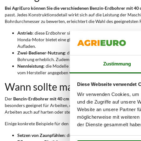
Bei AgriEuro können Sie die verschiedenen Benzin-Erdbohrer mit 40
passt. Jedes Konstruktionsdetail wirkt sich auf die Leistung der Mas
Bohrdurchmesser zu bewerten, erleichtert die Wahl des geeignetsten 
Antrieb
: diese Erdbohrer sind mit einem Benzinmotor ausgestatt
Honda-Motor bietet eine gleichmäßigere Verbrennung, weniger V
Aufladen.
Zwei-Bediener-Nutzung
: die spezielle Griffkonfiguration erm
Bohrung erheblich. Zudem erhöht die Lastverteilung auf zwei Pe
Zustimmung
Nennleistung
: die Modelle zeichnen sich durch eine Nennleistu
vom Hersteller angegeben wird, beträgt 5,5 PS. Diese Leistung
Wann sollte man einen Benzin
Diese Webseite verwendet 
Wir verwenden Cookies, um I
Der
Benzin-Erdbohrer mit 40 cm Bohrer
ist für das
Bohren von Löcher
und die Zugriffe auf unsere 
besonders geeignet für Arbeiten, die Stabilität, Tiefe und Widerstand
Website an unsere Partner fü
Arbeiten auch auf harten oder steinigen Böden.
möglicherweise mit weiteren
Einige konkrete Beispiele für den Einsatz sind:
der Dienste gesammelt habe
Setzen von Zaunpfählen
: die Lochbreite ermöglicht das Einsetz