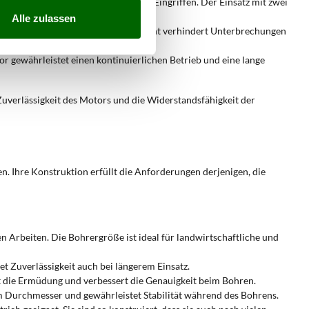
Bedarf an nachträglichen manuellen Eingriffen. Der Einsatz mit zwei
Alle zulassen
tzstrukturen. Das konstante Drehmoment verhindert Unterbrechungen
r gewährleistet einen kontinuierlichen Betrieb und eine lange
uverlässigkeit des Motors und die Widerstandsfähigkeit der
n. Ihre Konstruktion erfüllt die Anforderungen derjenigen, die
n Arbeiten. Die Bohrergröße ist ideal für landwirtschaftliche und
t Zuverlässigkeit auch bei längerem Einsatz.
rt die Ermüdung und verbessert die Genauigkeit beim Bohren.
em Durchmesser und gewährleistet Stabilität während des Bohrens.