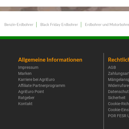
Benzin-Erdbohrer
Black Friday Erdbohrer
Erdbohrer und Motorbohre
Allgemeine Informationen
Rechtlic
Impressum
AGB
Marken
Zahlungsar
Karriere bei AgriEuro
Mängelans
Affiliate Partnerprogramm
Widerrufsre
AgriEuro Point
Datenschut
Ratgeber
Sicherheit
Kontakt
Cookie-Rich
Cookie-Eins
POR FESR 