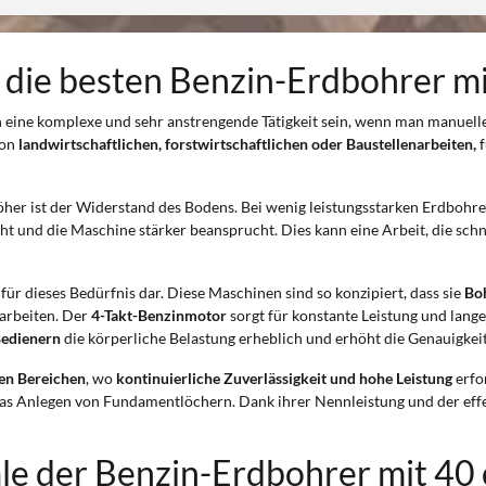
 die besten Benzin-Erdbohrer m
 eine komplexe und sehr anstrengende Tätigkeit sein, wenn man manuel
von
landwirtschaftlichen, forstwirtschaftlichen oder Baustellenarbeiten,
f
o höher ist der Widerstand des Bodens. Bei wenig leistungsstarken Erdboh
nd die Maschine stärker beansprucht. Dies kann eine Arbeit, die schnell
 für dieses Bedürfnis dar. Diese Maschinen sind so konzipiert, dass sie
Bo
earbeiten. Der
4-Takt-Benzinmotor
sorgt für konstante Leistung und lang
Bedienern
die körperliche Belastung erheblich und erhöht die Genauigkei
len Bereichen
, wo
kontinuierliche Zuverlässigkeit und hohe Leistung
erfor
as Anlegen von Fundamentlöchern. Dank ihrer Nennleistung und der effekt
le der Benzin-Erdbohrer mit 40