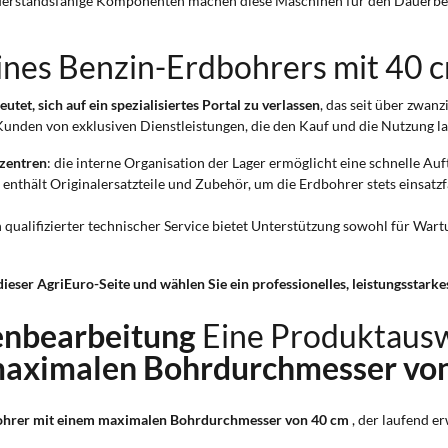
derstandsfähige Komponenten machen diese Maschinen für den Dauerbetrieb
eines Benzin-Erdbohrers mit 40 
et, sich auf ein spezialisiertes Portal zu verlassen
, das seit über zwan
nden von exklusiven Dienstleistungen, die den Kauf und die Nutzung lan
kzentren
: die interne Organisation der Lager ermöglicht eine schnelle A
 enthält Originalersatzteile und Zubehör, um die Erdbohrer stets einsat
in qualifizierter technischer Service bietet Unterstützung sowohl für Wart
dieser AgriEuro-Seite und wählen Sie ein professionelles, leistungsstark
enbearbeitung
Eine Produktaus
maximalen Bohrdurchmesser vo
hrer mit einem maximalen Bohrdurchmesser von 40 cm
, der laufend er