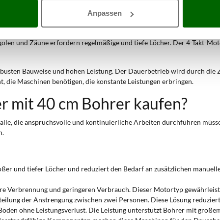
esser erleichtert das Einsetzen entwickelter Wurzeln und reduziert den 
Anpassen
schaftlichen und ländlichen Baustellen sind große Löcher ideal für Stü
olen und Zäune erfordern regelmäßige und tiefe Löcher. Der 4-Takt-Moto
obusten Bauweise und hohen Leistung. Der Dauerbetrieb wird durch die Z
, die Maschinen benötigen, die konstante Leistungen erbringen.
 mit 40 cm Bohrer kaufen?
 alle, die anspruchsvolle und kontinuierliche Arbeiten durchführen müsse
n.
oßer und tiefer Löcher und reduziert den Bedarf an zusätzlichen manuelle
bere Verbrennung und geringeren Verbrauch. Dieser Motortyp gewährleiste
Aufteilung der Anstrengung zwischen zwei Personen. Diese Lösung reduzie
 Böden ohne Leistungsverlust. Die Leistung unterstützt Bohrer mit groß