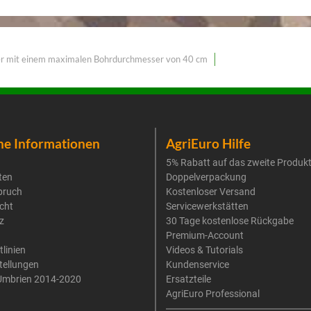
r mit einem maximalen Bohrdurchmesser von 40 cm
he Informationen
AgriEuro Hilfe
5% Rabatt auf das zweite Produk
ten
Doppelverpackung
pruch
Kostenloser Versand
cht
Servicewerkstätten
z
30 Tage kostenlose Rückgabe
Premium-Account
tlinien
Videos & Tutorials
tellungen
Kundenservice
Umbrien 2014-2020
Ersatzteile
AgriEuro Professional