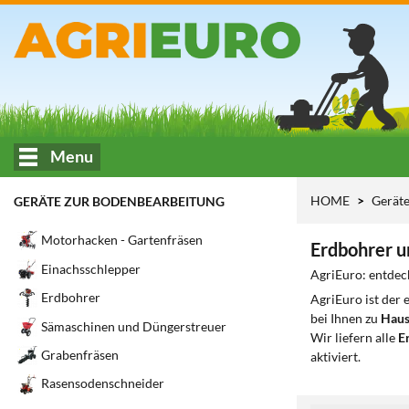
Menu
HOME
Gerät
GERÄTE ZUR BODENBEARBEITUNG
Motorhacken - Gartenfräsen
Erdbohrer 
Einachsschlepper
AgriEuro: entdec
Erdbohrer
AgriEuro ist der
bei Ihnen zu
Haus
Sämaschinen und Düngerstreuer
Wir liefern alle
Er
Grabenfräsen
aktiviert.
Rasensodenschneider