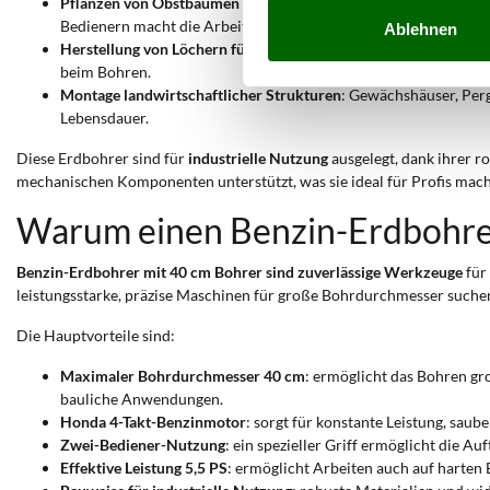
Pflanzen von Obstbäumen und Zierpflanzen
: der große Durchm
Bedienern macht die Arbeit weniger anstrengend.
Ablehnen
Herstellung von Löchern für leichte Fundamente
: auf landwirt
beim Bohren.
Montage landwirtschaftlicher Strukturen
: Gewächshäuser, Perg
Lebensdauer.
Diese Erdbohrer sind für
industrielle Nutzung
ausgelegt, dank ihrer r
mechanischen Komponenten unterstützt, was sie ideal für Profis macht
Warum einen Benzin-Erdbohrer
Benzin-Erdbohrer mit 40 cm Bohrer sind zuverlässige Werkzeuge
für
leistungsstarke, präzise Maschinen für große Bohrdurchmesser suche
Die Hauptvorteile sind:
Maximaler Bohrdurchmesser 40 cm
: ermöglicht das Bohren gr
bauliche Anwendungen.
Honda 4-Takt-Benzinmotor
: sorgt für konstante Leistung, sau
Zwei-Bediener-Nutzung
: ein spezieller Griff ermöglicht die 
Effektive Leistung 5,5 PS
: ermöglicht Arbeiten auch auf harten