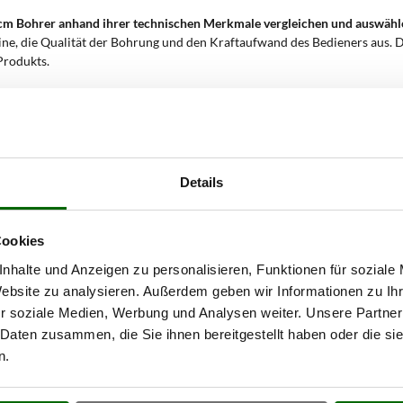
 cm Bohrer anhand ihrer technischen Merkmale vergleichen und auswähl
chine, die Qualität der Bohrung und den Kraftaufwand des Bedieners aus. 
Produkts.
et, eine Lösung, die auch bei den anspruchsvollsten Arbeiten hohe Leistu
ibrationen und einen optimierten Verbrauch im Vergleich zu 2-Takt-Model
öglicht es zwei Bedienern, gleichzeitig mit derselben Maschine zu arbeit
rsonen die Stabilität und Genauigkeit des Lochs.
Details
ng aus, die einen indikativ angegebenen, kommerziell zugeordneten Wert d
 ermöglicht intensive Arbeiten und gewährleistet gute Leistungen auch 
-Erdbohrer mit 40 cm Bohrer v
Cookies
nhalte und Anzeigen zu personalisieren, Funktionen für soziale
n mit großem Durchmesser in Böden unterschiedlicher Beschaffenheit
a
Website zu analysieren. Außerdem geben wir Informationen zu I
skraft erfordern. Die Kombination aus Benzinmotor, Zwei-Bediener-Griff u
r soziale Medien, Werbung und Analysen weiter. Unsere Partner
 Daten zusammen, die Sie ihnen bereitgestellt haben oder die s
n.
en großer Pfähle und sorgt so für Stabilität der Struktur. Die Motorleis