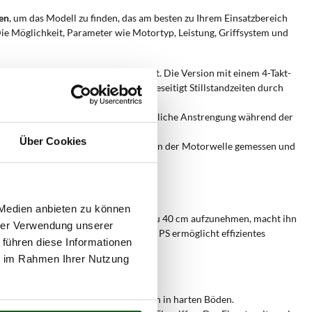
en
, um das Modell zu finden, das am besten zu Ihrem Einsatzbereich
Die Möglichkeit, Parameter wie Motortyp, Leistung, Griffsystem und
ng und Zuverlässigkeit gewährleistet. Die Version mit einem 4-Takt-
len. Der Verzicht auf Batterien beseitigt Stillstandzeiten durch
en. Dieses Merkmal reduziert die körperliche Anstrengung während der
Über Cookies
arstellt. Die effektive Leistung, die an der Motorwelle gemessen und
mit Bohrern großen Durchmessers.
erwenden?
 Medien anbieten zu können
usgelegt. Die Fähigkeit, Bohrer bis zu 40 cm aufzunehmen, macht ihn
hrer Verwendung unserer
nd einer effektiven Leistung von 5,5 PS ermöglicht effizientes
 führen diese Informationen
ie im Rahmen Ihrer Nutzung
tung unterstützt wiederholte Bohrungen in harten Böden.