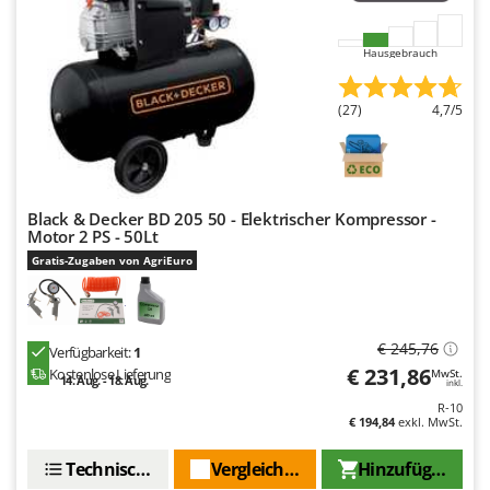
Mowox
MTD
Hausgebrauch
N
New O.M.R.A.
(27)
4,7/5
Nilfisk
Ninja
Novatec
Black & Decker BD 205 50 - Elektrischer Kompressor -
Motor 2 PS - 50Lt
Novital
Gratis-Zugaben von AgriEuro
NuAir
NuovaFac
€ 245,76
Verfügbarkeit:
1
O
Officine Savioli
€ 231,86
Kostenlose Lieferung
MwSt.
14. Aug. - 18. Aug.
inkl.
Oliviero
R-10
€ 194,84
exkl. MwSt.
Olix
Technische Daten
Vergleichen Sie
Hinzufügen
OMA