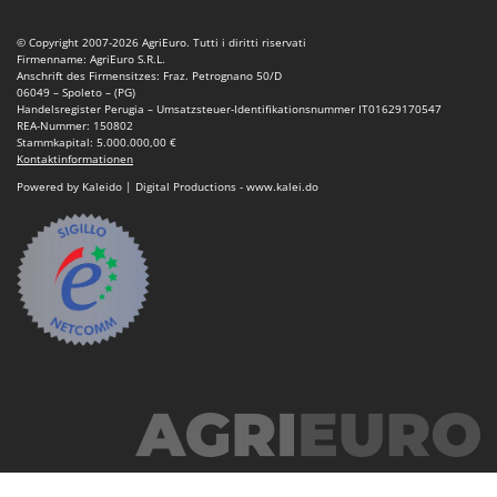
© Copyright 2007-2026 AgriEuro. Tutti i diritti riservati
Firmenname: AgriEuro S.R.L.
Anschrift des Firmensitzes: Fraz. Petrognano 50/D
06049 – Spoleto – (PG)
Handelsregister Perugia – Umsatzsteuer-Identifikationsnummer IT01629170547
REA-Nummer: 150802
Stammkapital: 5.000.000,00 €
Kontaktinformationen
Powered by Kaleido | Digital Productions - www.kalei.do