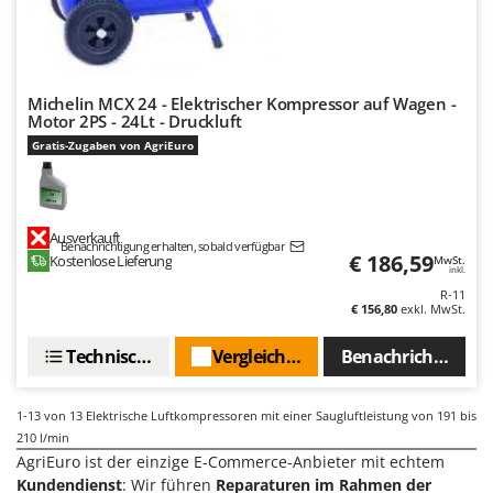
Tornado
Tre Spade
Trev - Abrek - TecnoVIR
Michelin MCX 24 - Elektrischer Kompressor auf Wagen -
Trotec
Motor 2PS - 24Lt - Druckluft
Troy-Bilt
Gratis-Zugaben von AgriEuro
U
Udor
Ausverkauft
Unger
Benachrichtigung erhalten, sobald verfügbar
€ 186,59
Kostenlose Lieferung
MwSt.
inkl.
V
R-11
Verdemax
€ 156,80
exkl. MwSt.
Vesco
Technische Daten
Vergleichen Sie
Benachrichtigen S
Volpi
1-13
von 13 Elektrische Luftkompressoren mit einer Saugluftleistung von 191 bis
W
Waldner
210 l/min
AgriEuro ist der einzige E-Commerce-Anbieter mit echtem
Weber
Kundendienst
: Wir führen
Reparaturen im Rahmen der