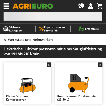
-1
30‑Tage-
Reparaturen im
A
A
Ersatzteile
Rückgabe
Servicefall
Abbeermaschinen - Traubenmühlen
ABAC
<
Abfüllgeräte
AgriEuro Premium
Werkstatt und Heimwerken
Akku Gartenscheren
AgriEuro TOP-LINE
Elektrische Luftkompressoren mit einer Saugluftleistung
Akku Gras- und Strauchscheren
AGT
von 191 bis 210 l/min
Akku-Stichsägen
Aima
93
89
Allzwecktransporter - Motorschubkarren
Airmec
Alu-Teleskopleitern
AL-KO
Anbaubagger Heckbagger für Traktoren
ALA 2000
Arbeitsschutzkleidung
Alce
Aschesauger
Alpina
Kleine fahrbare
Kompressoren Direktantrieb
Kompressoren
(25-50 L)
Astkettensägen - Hochentaster
Ama