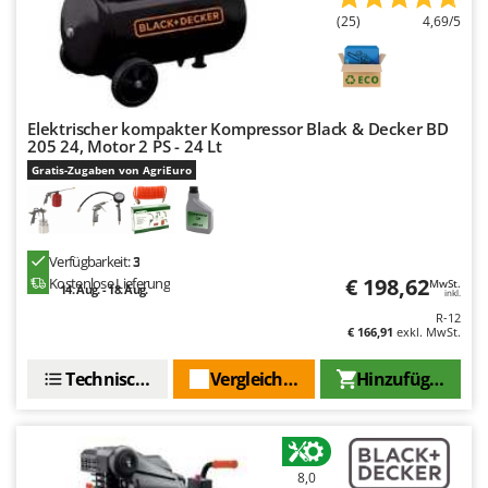
Makita
(25)
4,69/5
MAMMAMIA
Marcato
Marina Systems
Elektrischer kompakter Kompressor Black & Decker BD
Master
205 24, Motor 2 PS - 24 Lt
Gratis-Zugaben von AgriEuro
Mastercook
McCulloch
MCH
Verfügbarkeit:
3
Michelin
€ 198,62
Kostenlose Lieferung
MwSt.
14. Aug. - 18. Aug.
inkl.
Mille
R-12
€ 166,91
exkl. MwSt.
Minox
Mockmill
Technische Daten
Vergleichen Sie
Hinzufügen
More than chef
MOSA
MOVA
8,0