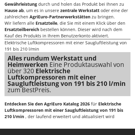
WIDU
Gewährleistung
durch und holen das Produkt bei Ihnen zu
Hause ab
, um es in unsere
zentrale Werkstatt
oder eine der
Wiper EcoRobot
zahlreichen
AgriEuro-Partnerwerkstätten
zu bringen.
Wolf Garten
Wir liefern alle
Ersatzteile
, die Sie mit einem Klick über den
Wortex
Ersatzteilbereich
bestellen können. Dieser wird nach dem
Kauf des Produkts in Ihrem Benutzerkonto aktiviert.
Worx
Elektrische Luftkompressoren mit einer Saugluftleistung von
191 bis 210 l/min
Y
Yard Force
Alles rundum Werkstatt und
Heimwerken
Eine Produktauswahl von
Z
über 320
Elektrische
Zanon
Luftkompressoren mit einer
Saugluftleistung von 191 bis 210 l/min
Zephir
zum BestPreis.
ZGrills
Zodiac
Entdecken Sie den AgriEuro Katalog 2026
für
Elektrische
Zomax
Luftkompressoren mit einer Saugluftleistung von 191 bis
210 l/min
, der laufend erweitert und aktualisiert wird