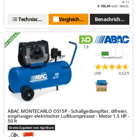
Rato
R-11
€ 106,49
exkl. MwSt.
Reber
Technische Daten
Vergleichen Sie
Benachrichtigen S
Redback
Resto Italia
+300 VERKAUFT
Ribimex
7,8
Ripartrak
Ritter
Hausgebrauch
River Systems
(39)
4,62/5
Robomow
Rossofuoco
Rover Pompe
Royal Food
ABAC MONTECARLO OS15P - Schallgedämpfter, ölfreier,
Ryobi
einphasiger elektrischer Luftkompressor - Motor 1,5 HP -
50 lt
S
Gratis-Zugaben von AgriEuro
S.T.P.