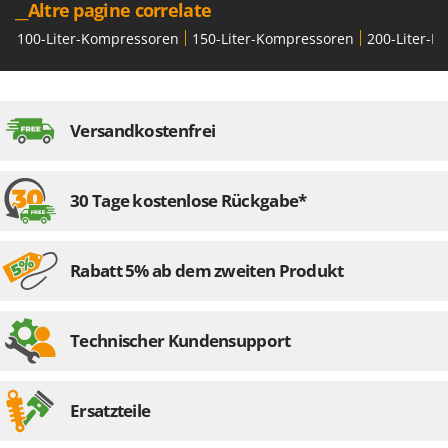
__Altre pagine correlate
100-Liter-Kompressoren
150-Liter-Kompressoren
200-Liter-K
Versandkostenfrei
30 Tage kostenlose Rückgabe*
Rabatt 5% ab dem zweiten Produkt
Technischer Kundensupport
Ersatzteile