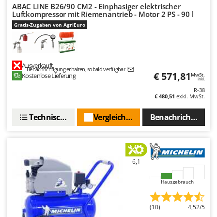
Spiralmac
ABAC LINE B26/90 CM2 - Einphasiger elektrischer
Luftkompressor mit Riemenantrieb - Motor 2 PS - 90 l
Spring Protezione
Gratis-Zugaben von AgriEuro
Spyro
Stanley
Stiga
Ausverkauft
Benachrichtigung erhalten, sobald verfügbar
€ 571,81
Kostenlose Lieferung
MwSt.
Stocker
inkl.
R-38
Sunseeker
€ 480,51
exkl. MwSt.
T
Technische Daten
Vergleichen Sie
Benachrichtigen S
Tecla
TecnoGen
Tellarini Pompe
6,1
Telwin
Tenco
Hausgebrauch
Tineco
Titania
(10)
4,52/5