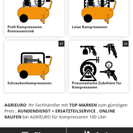
Astscheren
Ambrogio Robot
Atemschutzgeräte
Annovi Reverberi
Aufroller für Olivennetze
ANTHBOT
Profi Kompressoren
Leise Kompressoren
Aufschnittmaschinen
Archman
Riemenantrieb
Auslegemulcher für Traktoren
Arco
47
24
Äxte - Beile und Spalthammer
Ardes
Argo
B
Balkenmäher
Ariete
Bandsägen
Artus
Schraubenkompressoren
Pneumatische Zubehöre für
Batterieladegeräte - Starthilfegeräte
Attila
Kompressoren
Baum- und Astscheren - manuell
Ausonia
Baumscheren - pneumatisch
Awelco
AGRIEURO
: Ihr Fachhändler mit
TOP-MARKEN
zum günstigen
Baumstumpffräsen
Preis ,
KUNDENDIENST + ERSATZTEILSERVICE
,
ONLINE
B
KAUFEN
bei AGRIEURO für Kompressoren 100 Liter
Bindezangen - elektrisch
Baesso
Bodenfräsen für Traktor
Bahco