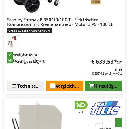
WIDU
Wiper EcoRobot
Wolf Garten
Stanley Fatmax B 350/10/100 T - Elektrischer
Kompressor mit Riemenantrieb - Motor 3 PS - 100 Lt
Wortex
Gratis-Zugaben von AgriEuro
Worx
Y
Yard Force
Verfügbarkeit:
4
€ 639,53
Kostenlose Lieferung
MwSt.
14. Aug. - 18. Aug.
inkl.
Z
Zanon
R-44
€ 537,42
exkl. MwSt.
Zephir
Technische Daten
Vergleichen Sie
Hinzufügen
ZGrills
Zodiac
Zomax
7,1
Industriell