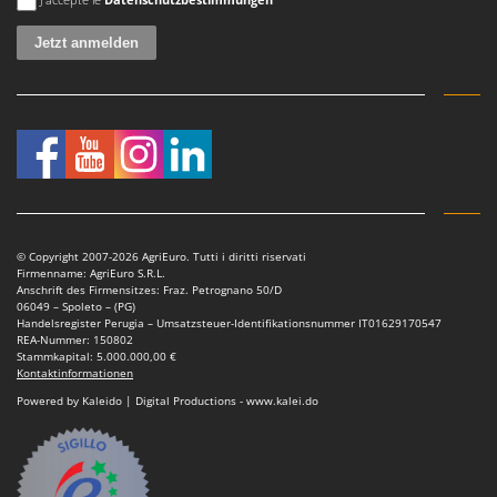
© Copyright 2007-2026 AgriEuro. Tutti i diritti riservati
Firmenname: AgriEuro S.R.L.
Anschrift des Firmensitzes: Fraz. Petrognano 50/D
06049 – Spoleto – (PG)
Handelsregister Perugia – Umsatzsteuer-Identifikationsnummer IT01629170547
REA-Nummer: 150802
Stammkapital: 5.000.000,00 €
Kontaktinformationen
Powered by Kaleido | Digital Productions - www.kalei.do