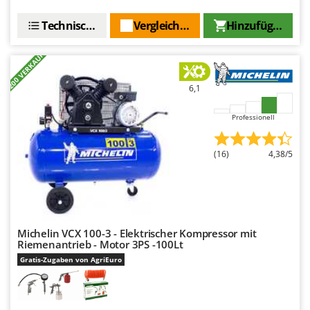
Santos
Technische Daten
Vergleichen Sie
Hinzufügen
Sbaraglia
Schnitzer
+200 VERKAUFT
Seven Italy
Shark
6,1
Shindaiwa
Professionell
Silky
Simatech
(16)
4,38/5
Sirman
Skil
Smartwood
Michelin VCX 100-3 - Elektrischer Kompressor mit
Smeg
Riemenantrieb - Motor 3PS -100Lt
Snapper
Gratis-Zugaben von AgriEuro
Solidur
Spice Electronics