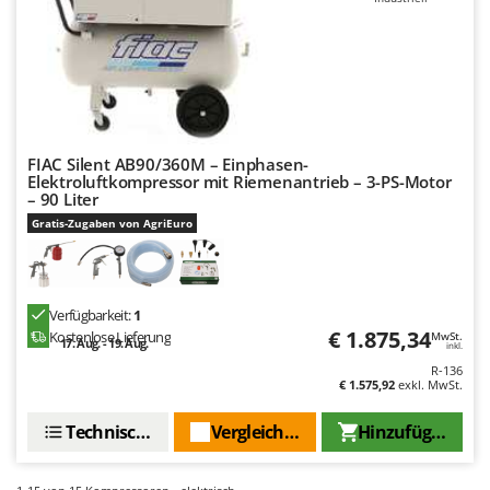
FIAC Silent AB90/360M – Einphasen-
Elektroluftkompressor mit Riemenantrieb – 3-PS-Motor
– 90 Liter
Gratis-Zugaben von AgriEuro
Verfügbarkeit:
1
€ 1.875,34
Kostenlose Lieferung
MwSt.
17. Aug. - 19. Aug.
inkl.
R-136
€ 1.575,92
exkl. MwSt.
Technische Daten
Vergleichen Sie
Hinzufügen