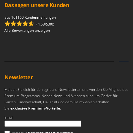
Das sagen unsere Kunden
aus 161160 Kundenmeinungen
(4,68/5.00)
Alle Bewertungen anzeigen
Newsletter
Melden Sie sich für den agrieuro-Newsletter an und werden Sie Mitglied des
Premium-Programms. Neben News und Aktionen rund um Geräte für
Garten, Landwirtschaft, Haushalt und dem Heimwerken erhalten
Sie
exklusive Premium-Vorteile
.
Email
Es ist ein Fehler aufgetreten
J'accepte le
Datenschutzbestimmungen