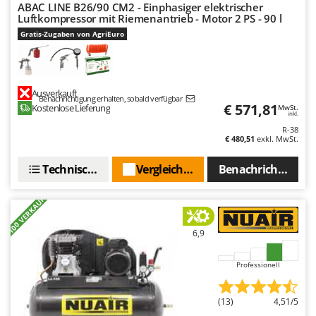
ABAC LINE B26/90 CM2 - Einphasiger elektrischer
Makita
Luftkompressor mit Riemenantrieb - Motor 2 PS - 90 l
MAMMAMIA
Gratis-Zugaben von AgriEuro
Marcato
Marina Systems
Master
Ausverkauft
Benachrichtigung erhalten, sobald verfügbar
€ 571,81
Kostenlose Lieferung
MwSt.
Mastercook
inkl.
R-38
McCulloch
€ 480,51
exkl. MwSt.
MCH
Technische Daten
Vergleichen Sie
Benachrichtigen S
Michelin
Mille
+100 VERKAUFT
Minox
6,9
Mockmill
More than chef
Professionell
MOSA
(13)
4,51/5
MOVA