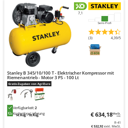
Rato
Reber
7,1
Redback
Semi-Profi
Resto Italia
Ribimex
(3)
4,39/5
Ripartrak
Ritter
River Systems
Robomow
Stanley B 345/10/100 T - Elektrischer Kompressor mit
Riemenantrieb - Motor 3 PS - 100 Lt
Rossofuoco
Gratis-Zugaben von AgriEuro
Rover Pompe
Royal Food
Ryobi
Verfügbarkeit:
2
€ 634,18
Kostenlose Lieferung
MwSt.
14. Aug. - 18. Aug.
inkl.
S
S.T.P.
R-41
€ 532,92
exkl. MwSt.