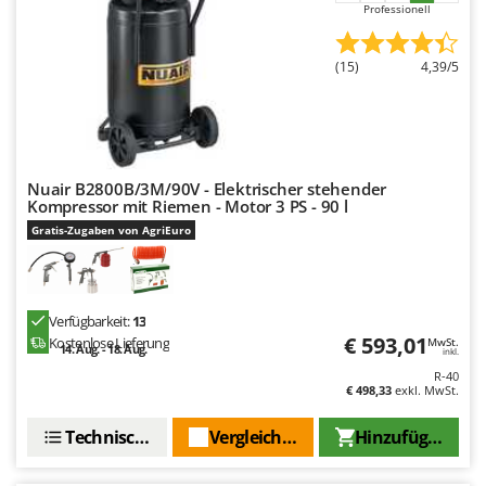
Omas
Professionell
Ompagrill
(15)
4,39/5
Ooni
Oriental Koshin
Outdoorchef
Nuair B2800B/3M/90V - Elektrischer stehender
P
Palazzetti
Kompressor mit Riemen - Motor 3 PS - 90 l
Gratis-Zugaben von AgriEuro
Palumbo Pavi
Partisani
Paterlini
Verfügbarkeit:
13
Philips
€ 593,01
Kostenlose Lieferung
MwSt.
14. Aug. - 18. Aug.
inkl.
Pramac
R-40
€ 498,33
exkl. MwSt.
Prismafood
Technische Daten
Vergleichen Sie
Hinzufügen
R
R.G.V.