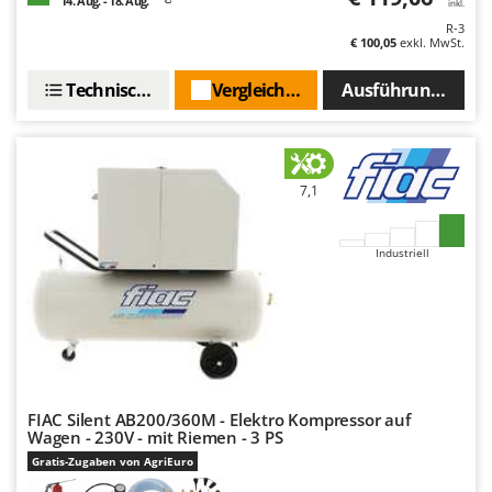
14. Aug. - 18. Aug.
inkl.
R-3
€ 100,05
exkl. MwSt.
Technische Daten
Vergleichen Sie
Ausführungen(3)
7,1
Industriell
FIAC Silent AB200/360M - Elektro Kompressor auf
Wagen - 230V - mit Riemen - 3 PS
Gratis-Zugaben von AgriEuro