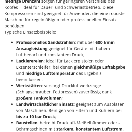
niedrige Drehzahl
sorgen für geringeren Verschleiß des
Kopfes – ideal für Dauer- und Schwerlastbetrieb. Diese
Kompressoren sind geeignet für Anwender, die eine robuste
Maschine für regelmäßigen oder professionellen Einsatz
benötigen.
Typische Einsatzbeispiele:
Professionelles Sandstrahlen
: mit über
600 l/min
Ansaugleistung
geeignet für Geräte mit hohem
Luftbedarf und konstantem Druck;
Lackierereien
: ideal für Lackierpistolen oder
Exzenterschleifer, bei denen
gleichmäßige Luftabgabe
und
niedrige Lufttemperatur
das Ergebnis
beeinflussen;
Werkstätten
: versorgt Druckluftwerkzeuge
(Schlagschrauber, Fettpressen) zuverlässig dank
großem Tankvolumen
;
Landwirtschaftlicher Einsatz
: geeignet zum Ausblasen
von Maschinen, Reinigen von Filtern und Kühlern bei
bis zu 10 bar Druck
;
Baustellen
: betreibt Druckluft-Meißelhämmer oder -
Bohrmaschinen mit
starkem, konstantem Luftstrom
.