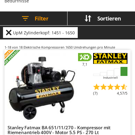
Bedürfnisse
Bodenreinigungsmaschinen
Barbieri
Brutmaschinen Inkubatoren
Batavia
Filter
Sortieren
Bürsten für den Außenbereich
Benassi
Beper
UpM Zylinderkopf: 1451 - 1650
D
Dampfreiniger und Dampfbesen
Berkel
1-18
von 18 Elektrische Kompressoren 1650 Umdrehungen pro Minute
ANGEBOT
+100 VERKAUFT
Bernardi
E
Einachsschlepper
Bertolini Pumps
7,1
Elektrische Tauchpumpen
Besser Vacuum
Erdbohrer
Bestway
Industriell
Erntenetze für Obst und Oliven
Beta tools
(7)
4,57/5
Bissell
F
Feder Grubber
Black & Decker
Feldspritzen für Pflanzenschutz
BlackStone
Fensterreiniger
Blue Bird
Stanley Fatmax BA 651/11/270 - Kompressor mit
Fleischwolf
Bomet
Riemenantrieb 400V - Motor 5.5 PS - 270 Lt