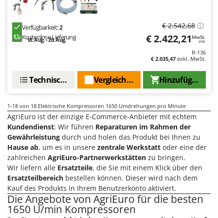
€ 2.542,68
Verfügbarkeit:
2
€ 2.422,21
Kostenlose Lieferung
MwSt.
18. Aug. - 20. Aug.
inkl.
R-136
€ 2.035,47
exkl. MwSt.
Technische Daten
Vergleichen Sie
Hinzufügen
1-18
von 18 Elektrische Kompressoren 1650 Umdrehungen pro Minute
AgriEuro ist der einzige E-Commerce-Anbieter mit echtem
Kundendienst
: Wir führen
Reparaturen im Rahmen der
Gewährleistung
durch und holen das Produkt bei Ihnen zu
Hause ab
, um es in unsere
zentrale Werkstatt
oder eine der
zahlreichen
AgriEuro-Partnerwerkstätten
zu bringen.
Wir liefern alle
Ersatzteile
, die Sie mit einem Klick über den
Ersatzteilbereich
bestellen können. Dieser wird nach dem
Kauf des Produkts in Ihrem Benutzerkonto aktiviert.
Die Angebote von AgriEuro für die besten
1650 U/min Kompressoren