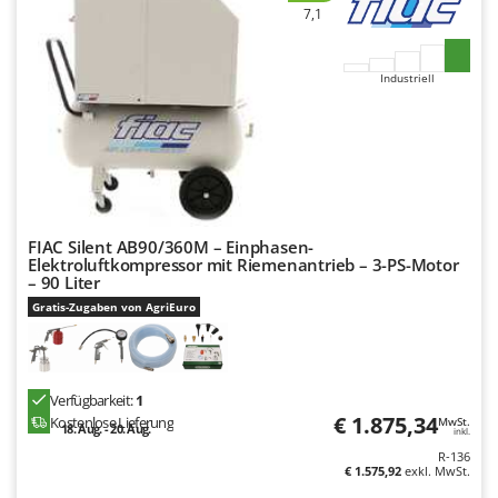
7,1
Industriell
FIAC Silent AB90/360M – Einphasen-
Elektroluftkompressor mit Riemenantrieb – 3-PS-Motor
– 90 Liter
Gratis-Zugaben von AgriEuro
Verfügbarkeit:
1
€ 1.875,34
Kostenlose Lieferung
MwSt.
18. Aug. - 20. Aug.
inkl.
R-136
€ 1.575,92
exkl. MwSt.