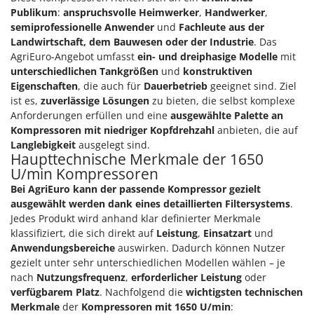
Publikum
:
anspruchsvolle Heimwerker
,
Handwerker
,
semiprofessionelle Anwender
und
Fachleute aus der
Landwirtschaft, dem Bauwesen oder der Industrie
. Das
AgriEuro-Angebot umfasst
ein- und dreiphasige Modelle
mit
unterschiedlichen Tankgrößen
und
konstruktiven
Eigenschaften
, die auch für
Dauerbetrieb
geeignet sind. Ziel
ist es,
zuverlässige Lösungen
zu bieten, die selbst komplexe
Anforderungen erfüllen und eine
ausgewählte Palette an
Kompressoren mit niedriger Kopfdrehzahl
anbieten, die auf
Langlebigkeit
ausgelegt sind.
Haupttechnische Merkmale der 1650
U/min Kompressoren
Bei AgriEuro kann der passende Kompressor gezielt
ausgewählt werden
dank eines detaillierten Filtersystems
.
Jedes Produkt wird anhand klar definierter Merkmale
klassifiziert, die sich direkt auf
Leistung
,
Einsatzart
und
Anwendungsbereiche
auswirken. Dadurch können Nutzer
gezielt unter sehr unterschiedlichen Modellen wählen – je
nach
Nutzungsfrequenz
,
erforderlicher Leistung
oder
verfügbarem Platz
. Nachfolgend die
wichtigsten technischen
Merkmale
der
Kompressoren mit 1650 U/min
: