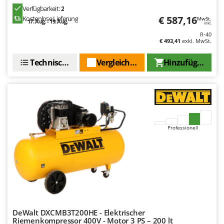
Santos
Verfügbarkeit:
2
€ 587,16
Kostenlose Lieferung
Sbaraglia
MwSt.
17. Aug. - 19. Aug.
inkl.
Schnitzer
R-40
€ 493,41
exkl. MwSt.
Seven Italy
Technische Daten
Vergleichen Sie
Hinzufügen
Shark
Shindaiwa
Silky
Simatech
Sirman
Professionell
Skil
Smartwood
Smeg
Snapper
Solidur
DeWalt DXCMB3T200HE - Elektrischer
Spice Electronics
Riemenkompressor 400V - Motor 3 PS – 200 lt