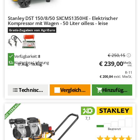
Tornado
Tre Spade
Stanley DST 150/8/50 SXCMS1350HE - Elektrischer
Trev - Abrek - TecnoVIR
Kompressor mit Wagen - 50 Liter oilless - leise
Gratis-Zugaben von AgriEuro
Trotec
Troy-Bilt
U
€ 250,15
Verfügbarkeit:
8
Udor
€ 239,00
Kostenlose Lieferung
MwSt.
17. Aug. - 19. Aug.
inkl.
Unger
R-11
€ 200,84
exkl. MwSt.
V
Verdemax
Technische Daten
Vergleichen Sie
Hinzufügen
Vesco
+500 VERKAUFT
Volpi
7,1
W
Waldner
Begrenzt
Weber