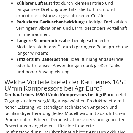
Kühlerer Luftaustritt
: durch Riemenantrieb und
langsamere Drehung überhitzt die Luft nicht und
erhöht die Leistung angeschlossener Geräte;
Reduzierte Geräuschentwicklung
: niedrige Drehzahlen
verringern Vibrationen und Lärm, besonders vorteilhaft
in Innenräumen;
Längere Schmierintervalle
: bei ölgeschmierten
Modellen bleibt das Öl durch geringere Beanspruchung
länger wirksam;
Effizienz im Dauerbetrieb
: ideal für lang andauernde
oder luftintensive Anwendungen dank großer Tanks
und hoher Ansaugleistung.
Welche Vorteile bietet der Kauf eines 1650
U/min Kompressors bei AgriEuro?
Der Kauf eines 1650 U/min Kompressors bei AgriEuro
bietet
Zugang zu einer sorgfältig ausgewählten Produktpalette mit
hoher Leistung, vollständigen technischen Angaben und
fachkundiger Beratung. Jedes Modell wird mit ausführlichen
Produktdaten, Bildern, Demonstrationsvideos und geprüften
Bewertungen angeboten – für eine fundierte
Kaufentscheidung. Darüber hinaus bietet AgriEuro exklusive