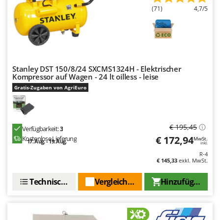
WIDU
(71)
4,7/5
Wiper EcoRobot
Wolf Garten
Wortex
Worx
Stanley DST 150/8/24 SXCMS1324H - Elektrischer
Kompressor auf Wagen - 24 lt oilless - leise
Y
Gratis-Zugaben von AgriEuro
Yard Force
Z
Zanon
€ 195,45
Verfügbarkeit:
3
Zephir
€ 172,94
Kostenlose Lieferung
MwSt.
17. Aug. - 19. Aug.
inkl.
ZGrills
R-4
€ 145,33
exkl. MwSt.
Zodiac
Zomax
Technische Daten
Vergleichen Sie
Hinzufügen