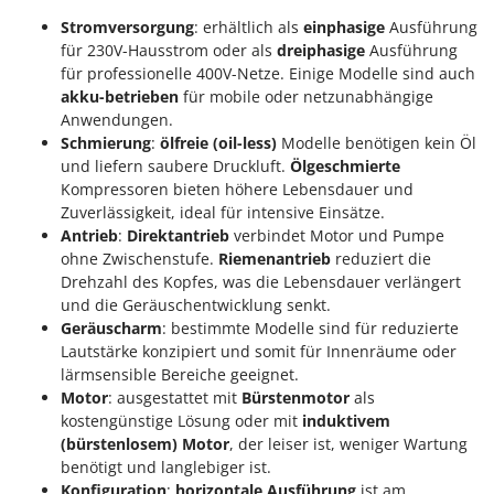
Stromversorgung
: erhältlich als
einphasige
Ausführung
für 230V-Hausstrom oder als
dreiphasige
Ausführung
für professionelle 400V-Netze. Einige Modelle sind auch
akku-betrieben
für mobile oder netzunabhängige
Anwendungen.
Schmierung
:
ölfreie (oil-less)
Modelle benötigen kein Öl
und liefern saubere Druckluft.
Ölgeschmierte
Kompressoren bieten höhere Lebensdauer und
Zuverlässigkeit, ideal für intensive Einsätze.
Antrieb
:
Direktantrieb
verbindet Motor und Pumpe
ohne Zwischenstufe.
Riemenantrieb
reduziert die
Drehzahl des Kopfes, was die Lebensdauer verlängert
und die Geräuschentwicklung senkt.
Geräuscharm
: bestimmte Modelle sind für reduzierte
Lautstärke konzipiert und somit für Innenräume oder
lärmsensible Bereiche geeignet.
Motor
: ausgestattet mit
Bürstenmotor
als
kostengünstige Lösung oder mit
induktivem
(bürstenlosem) Motor
, der leiser ist, weniger Wartung
benötigt und langlebiger ist.
Konfiguration
:
horizontale Ausführung
ist am