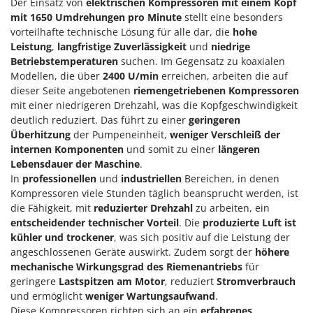
Der Einsatz von
elektrischen Kompressoren mit einem Kopf
mit 1650 Umdrehungen pro Minute
stellt eine besonders
vorteilhafte technische Lösung für alle dar, die
hohe
Leistung
,
langfristige Zuverlässigkeit
und
niedrige
Betriebstemperaturen
suchen. Im Gegensatz zu koaxialen
Modellen, die über
2400 U/min
erreichen, arbeiten die auf
dieser Seite angebotenen
riemengetriebenen Kompressoren
mit einer niedrigeren Drehzahl, was die Kopfgeschwindigkeit
deutlich reduziert. Das führt zu einer
geringeren
Überhitzung
der Pumpeneinheit,
weniger Verschleiß der
internen Komponenten
und somit zu einer
längeren
Lebensdauer der Maschine
.
In
professionellen
und
industriellen
Bereichen, in denen
Kompressoren viele Stunden täglich beansprucht werden, ist
die Fähigkeit, mit
reduzierter Drehzahl
zu arbeiten, ein
entscheidender technischer Vorteil
. Die
produzierte Luft ist
kühler und trockener
, was sich positiv auf die Leistung der
angeschlossenen Geräte auswirkt. Zudem sorgt der
höhere
mechanische Wirkungsgrad des Riemenantriebs
für
geringere
Lastspitzen am Motor
, reduziert
Stromverbrauch
und ermöglicht
weniger Wartungsaufwand
.
Diese Kompressoren richten sich an ein
erfahrenes