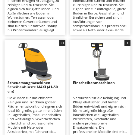
in einem einzigen Arbeitsgang zu
Innenflächen schnell und effizient
Astscheren
Ambrogio Robot
reinigen und zu trocknen. Sie
zu reinigen und zu trocknen. Sie
eignen sich für glatte Innen- und
eignen sich für mittelgroße, glatte
Atemschutzgeräte
Annovi Reverberi
Außenflächen wie Böden in
Böden in Büros, Geschäften und
Wohnräumen, Terrassen oder
ähnlichen Bereichen und sind in
kleineren Gewerberäumen und
Ausführungen von
Aufroller für Olivennetze
ANTHBOT
sind für den Einsatz von Hobby-
semiprofessionell bis professionell
bis Profianwendern ausgelegt.
sowie als Netz- oder Akku-Modelle
Aufschnittmaschinen
Archman
Dank ihrer kompakten, aufrechten
erhältlich. Das
Bauweise lassen sie sich auf
Scheibenbürstensystem sorgt
Auslegemulcher für Traktoren
Arco
kleinen und mittelgroßen Flächen
auch entlang von Wänden für eine
21
1
besonders einfach manövrieren
gründliche Reinigung und entfernt
Äxte - Beile und Spalthammer
Ardes
und ermöglichen eine schnelle
Schmutz gleichmäßig durch das
Reinigung im Alltag. Die
Zusammenspiel von Wasser und
Argo
Walzenbürsten – häufig aus
Reinigungsmittel. Gleichzeitig
B
Mikrofaser für empfindliche
gewährleistet die
Balkenmäher
Ariete
Oberflächen – entfernen leichten
Schmutzwasseraufnahme
Schmutz und frische Rückstände
trockene und streifenfreie Böden.
Bandsägen
Artus
zuverlässig. Bei Modellen mit
Mit einer Arbeitsbreite von 30 bis
Selbstreinigungsfunktion hält die
40 cm bieten sie eine
Scheuersaugmaschinen
Einscheibenmaschinen
Batterieladegeräte - Starthilfegeräte
Zentrifugalwirkung die Walze
ausgewogene Kombination aus
Attila
Scheibenbürste MAXI (41-50
während des Betriebs sauber und
Flächenleistung und Wendigkeit,
cm)
reduziert Streifenbildung. Modelle
sodass auch größere Flächen in
Baum- und Astscheren - manuell
Ausonia
mit Abziehlippe (Squeegee) sorgen
kurzer Zeit und bei geringer
Sie wurden für das effiziente
Sie wurden für die Reinigung und
zudem für eine sofortige
Geräuschentwicklung gereinigt
Reinigen und Trocknen großer
Pflege elastischer und harter
Baumscheren - pneumatisch
Awelco
Trocknung, sodass die Böden
werden können. Im Vergleich zu
Flächen entwickelt und eignen sich
Böden entwickelt und eignen sich
direkt wieder begehbar sind. Im
kompakteren Lösungen
ideal für große, glatte Innenböden
für mittelgroße bis große
Baumstumpffräsen
Vergleich zu größeren
ermöglichen sie längere
in Lagerhallen, Produktionshallen
Innenflächen wie Lagerhallen,
B
Scheuersaugmaschinen
Arbeitsintervalle und bessere
und weitläufigen Gewerbeflächen.
Werkstätten, Geschäfte und
Bindezangen - elektrisch
Baesso
überzeugen sie durch ihr geringes
Reinigungsergebnisse. Dadurch
Erhältlich sind professionelle
andere professionelle
Gewicht, ihre einfache
eignen sie sich besonders für
Modelle mit Netz- oder
Einsatzbereiche. Die
Bodenfräsen für Traktor
Bahco
Handhabung und kurze
professionelle Einsatzbereiche mit
Akkubetrieb, mit Fahrantrieb
professionellen Modelle sind mit