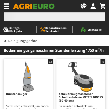
-1
30‑Tage-
Reparaturen im
A
A
Ersatzteile
Rückgabe
Servicefall
Abbeermaschinen - Traubenmühlen
ABAC
<
Abfüllgeräte
AgriEuro Premium
Reinigungsgeräte
Akku Gartenscheren
AgriEuro TOP-LINE
Bodenreinigungsmaschinen Stundenleistung 1750 m²/h
Akku Gras- und Strauchscheren
AGT
Akku-Stichsägen
Aima
52
15
Allzwecktransporter - Motorschubkarren
Airmec
Alu-Teleskopleitern
AL-KO
Anbaubagger Heckbagger für Traktoren
ALA 2000
Arbeitsschutzkleidung
Alce
Bürstensauger
Scheuersaugmaschinen
Scheibenbürste MITTELGROSS
Aschesauger
Alpina
(30-40 cm)
Astkettensägen - Hochentaster
Ama
Sie wurden entwickelt, um Böden
Sie wurden entwickelt, um