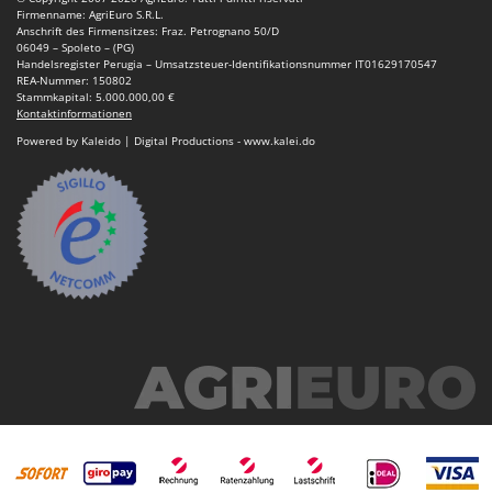
Rato
Firmenname: AgriEuro S.R.L.
Anschrift des Firmensitzes: Fraz. Petrognano 50/D
Reber
06049 – Spoleto – (PG)
Handelsregister Perugia – Umsatzsteuer-Identifikationsnummer IT01629170547
Redback
REA-Nummer: 150802
Stammkapital: 5.000.000,00 €
Resto Italia
Kontaktinformationen
Ribimex
Powered by Kaleido | Digital Productions - www.kalei.do
Ripartrak
Ritter
River Systems
Robomow
Rossofuoco
Rover Pompe
Royal Food
Ryobi
S
S.T.P.