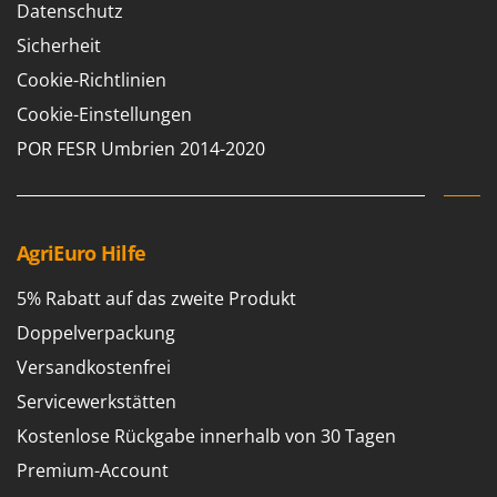
Vogelscheuchen - Vogelabwehr
Datenschutz
KitchenAid
Sicherheit
W
Komo
Wasserpumpen
Cookie-Richtlinien
L
Wasserpumpen für Traktoren
Laica
Cookie-Einstellungen
Wein- und Obstpressen
Lampacrescia - MGM
POR FESR Umbrien 2014-2020
Wein- und Ölschichtenfilter
Landxcape
Weitere Produkte
LAR Casalinghi
Wiesenwalzen für Traktor
Lavor
AgriEuro Hilfe
Wippsägen
Linea VZ
Wurstfüller
5% Rabatt auf das zweite Produkt
Lisam
Doppelverpackung
Z
Lotusgrill
Zerstäuber
Versandkostenfrei
M
Zinkeneggen
Servicewerkstätten
M.A.I.BO.
Zubehör für Rasentraktoren
Kostenlose Rückgabe innerhalb von 30 Tagen
Macom
Premium-Account
Macte Ovens