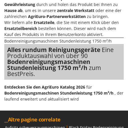
Gewährleistung
durch und holen das Produkt bei Ihnen zu
Forest Master
P
Palettengabeln für Traktoren
Hause ab
, um es in unsere
zentrale Werkstatt
oder eine der
Francini
zahlreichen
AgriEuro-Partnerwerkstätten
zu bringen.
Pelletpressen
Wir liefern alle
Ersatzteile
, die Sie mit einem Klick über den
G
Pflüge für Traktor
Ersatzteilbereich
bestellen können. Dieser wird nach dem
G3 Ferrari
Kauf des Produkts in Ihrem Benutzerkonto aktiviert.
Planierschilder für Traktoren
Gardena
Bodenreinigungsmaschinen Stundenleistung 1750 m²/h
Plasmaschneider
Garofalo
Alles rundum Reinigungsgeräte
Eine
Poolroboter
Produktauswahl von über 90
GeoTech
Bodenreinigungsmaschinen
Pools
GeoTech Pro
Stundenleistung 1750 m²/h
zum
Poolstaubsauger
BestPreis.
Gierre
Ginko - MGM
R
Rasenmäher
Entdecken Sie den AgriEuro Katalog 2026
für
Gipeco
Bodenreinigungsmaschinen Stundenleistung 1750 m²/h
, der
Rasensodenschneider
Girmi
laufend erweitert und aktualisiert wird
Rasentraktoren Aufsitzmäher
Goodyear
Rasentrimmer - Kantenschneider
GRAEF
__Altre pagine correlate
Rasentrimmer - Motorsensen - Freischneider
Gre
Aufsitz-scheuersaugmaschinen
Black Friday Bodenreinigungsg