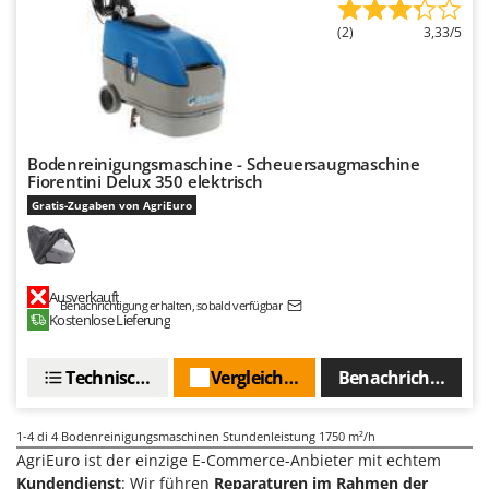
M
Mähroboter
Famag
(2)
3,33/5
Maisentkörnungsmaschinen
Famur
Manuelle Heckenscheren
FARMER
Mehrzweck-Sauggeräte
FBC
Minibacköfen
Ferrari Group
Bodenreinigungsmaschine - Scheuersaugmaschine
Motorhacken - Gartenfräsen
Ferroni
Fiorentini Delux 350 elektrisch
Motorspritzen
Gratis-Zugaben von AgriEuro
Ferrua
Mulcher für Traktor
FIAC
FIEM
N
Ausverkauft
Notstromaggregat
Benachrichtigung erhalten, sobald verfügbar
Fimar
Kostenlose Lieferung
Nudelmaschinen
FINI
Fiorentini
Technische Daten
Vergleichen Sie
Benachrichtigen S
O
Obstmühlen Obsthäcksler Obstmuser
Fiskars
Obstpressen
1-4
di 4 Bodenreinigungsmaschinen Stundenleistung 1750 m²/h
Flymo
AgriEuro ist der einzige E-Commerce-Anbieter mit echtem
Olivenernter und Schüttler
Fontana Forni
Kundendienst
: Wir führen
Reparaturen im Rahmen der