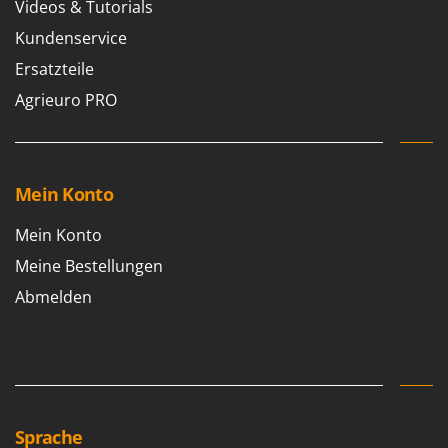
Videos & Tutorials
Makita
Kundenservice
MAMMAMIA
Ersatzteile
Marcato
Agrieuro PRO
Marina Systems
Master
Mastercook
McCulloch
Mein Konto
MCH
Mein Konto
Michelin
Meine Bestellungen
Mille
Abmelden
Minox
Mockmill
More than chef
MOSA
MOVA
Sprache