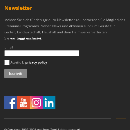
Omas
Newsletter
Ompagrill
Melden Sie sich für den agrieuro-Newsletter an und werden Sie Mitglied des
Ooni
Premium-Programms. Neben News und Aktionen rund um Geräte für
Oriental Koshin
Garten, Landwirtschaft, Haushalt und dem Heimwerken erhalten
Outdoorchef
Sie
vantaggi esclusivi
.
Email
P
Palazzetti
Si è verificato un errore
Accetto la
privacy policy
Palumbo Pavi
Partisani
Paterlini
Philips
Pramac
Prismafood
R
R.G.V.
© Copyright 2007-2026 AgriEuro. Tutti i diritti riservati