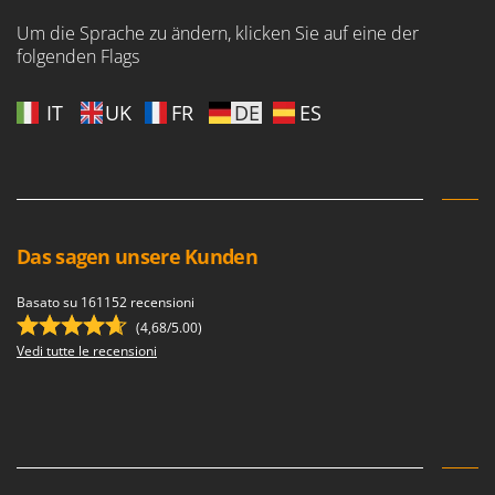
Mowox
Um die Sprache zu ändern, klicken Sie auf eine der
MTD
folgenden Flags
N
IT
UK
FR
DE
ES
New O.M.R.A.
Nilfisk
Ninja
Novatec
Novital
Das sagen unsere Kunden
NuAir
Basato su 161152 recensioni
NuovaFac
(4,68/5.00)
Vedi tutte le recensioni
O
Officine Savioli
Oliviero
Olix
OMA