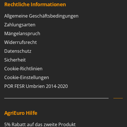
Sprühgeräte für Pflanzenbehandlung
Rechtliche Informationen
Infaco
Stäubegeräte für Traktor
Intec
Allgemeine Geschäftsbedingungen
Staubsauger - Elektrobesen
Intex
Zahlungsarten
Iseki
T
Mängelanspruch
Teppichreiniger und Teppichbodenreiniger
Italyco
Widerrufsrecht
Thermische und mechanische Unkrautbrenner
ITM
Datenschutz
Tomatenpressen
J
Sicherheit
Tragbare Powerstationen
JOLLY ITALIA
Cookie-Richtlinien
Traktor-Heckenscheren mit Ausleger
K
Cookie-Einstellungen
KAAZ
U
Umfüllpumpen
POR FESR Umbrien 2014-2020
Karcher
Umkehrfräsen
Kasco
Kemper
V
Vakuumiergeräte
AgriEuro Hilfe
Kenwood
Vertikutierer
Keter
5% Rabatt auf das zweite Produkt