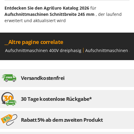
Forest Master
P
Entdecken Sie den AgriEuro Katalog 2026
für
Palettengabeln für Traktoren
Francini
Aufschnittmaschinen Schnittbreite 245 mm
, der laufend
Pelletpressen
erweitert und aktualisiert wird
G
Pflüge für Traktor
G3 Ferrari
Planierschilder für Traktoren
Gardena
__Altre pagine correlate
Plasmaschneider
Garofalo
Aufschnittmaschinen 400V dreiphasig
Aufschnittmaschinen ab
Poolroboter
GeoTech
Pools
GeoTech Pro
Poolstaubsauger
Gierre
Versandkostenfrei
Ginko - MGM
R
Rasenmäher
Gipeco
30 Tage kostenlose Rückgabe*
Rasensodenschneider
Girmi
Rasentraktoren Aufsitzmäher
Goodyear
Rasentrimmer - Kantenschneider
Rabatt 5% ab dem zweiten Produkt
GRAEF
Rasentrimmer - Motorsensen - Freischneider
Gre