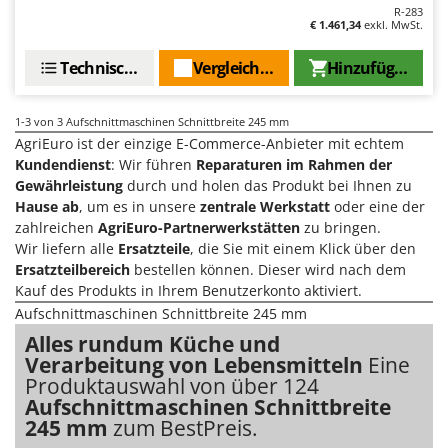
M
Mähroboter
R-283
Famag
€ 1.461,34
exkl. MwSt.
Maisentkörnungsmaschinen
Famur
Technische Daten
Vergleichen Sie
Hinzufügen
Manuelle Heckenscheren
FARMER
Mehrzweck-Sauggeräte
FBC
1-3
von 3 Aufschnittmaschinen Schnittbreite 245 mm
Minibacköfen
Ferrari Group
AgriEuro ist der einzige E-Commerce-Anbieter mit echtem
Motorhacken - Gartenfräsen
Kundendienst
: Wir führen
Reparaturen im Rahmen der
Ferroni
Gewährleistung
durch und holen das Produkt bei Ihnen zu
Motorspritzen
Ferrua
Hause ab
, um es in unsere
zentrale Werkstatt
oder eine der
Mulcher für Traktor
FIAC
zahlreichen
AgriEuro-Partnerwerkstätten
zu bringen.
Wir liefern alle
Ersatzteile
, die Sie mit einem Klick über den
FIEM
N
Ersatzteilbereich
bestellen können. Dieser wird nach dem
Notstromaggregat
Fimar
Kauf des Produkts in Ihrem Benutzerkonto aktiviert.
Nudelmaschinen
Aufschnittmaschinen Schnittbreite 245 mm
FINI
Alles rundum Küche und
Fiorentini
O
Verarbeitung von Lebensmitteln
Eine
Obstmühlen Obsthäcksler Obstmuser
Fiskars
Produktauswahl von über 124
Obstpressen
Aufschnittmaschinen Schnittbreite
Flymo
Olivenernter und Schüttler
245 mm
zum BestPreis.
Fontana Forni