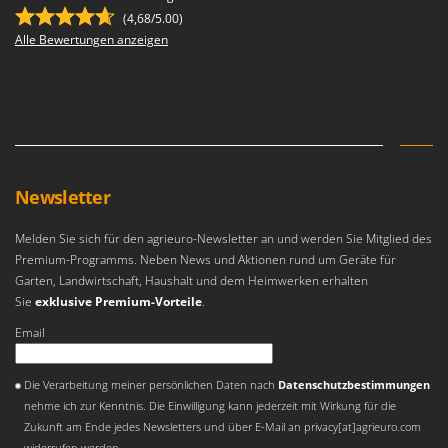
Mowox
(4,68/5.00)
Alle Bewertungen anzeigen
MTD
N
New O.M.R.A.
Nilfisk
Ninja
Novatec
Newsletter
Novital
Melden Sie sich für den agrieuro-Newsletter an und werden Sie Mitglied des
NuAir
Premium-Programms. Neben News und Aktionen rund um Geräte für
NuovaFac
Garten, Landwirtschaft, Haushalt und dem Heimwerken erhalten
Sie
exklusive Premium-Vorteile
.
O
Email
Officine Savioli
Oliviero
Es ist ein Fehler aufgetreten
Die Verarbeitung meiner persönlichen Daten nach
Datenschutzbestimmungen
Olix
nehme ich zur Kenntnis. Die Einwilligung kann jederzeit mit Wirkung für die
Zukunft am Ende jedes Newsletters und über E-Mail an privacy[at]agrieuro.com
OMA
widerrufen werden