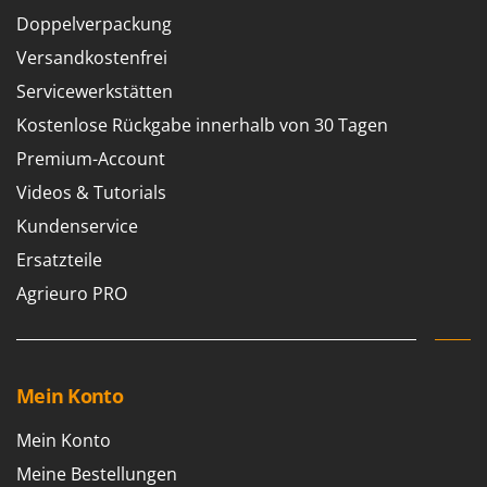
Vogelscheuchen - Vogelabwehr
KitchenAid
Doppelverpackung
W
Komo
Versandkostenfrei
Wasserpumpen
Servicewerkstätten
L
Wasserpumpen für Traktoren
Laica
Kostenlose Rückgabe innerhalb von 30 Tagen
Wein- und Obstpressen
Lampacrescia - MGM
Premium-Account
Wein- und Ölschichtenfilter
Landxcape
Videos & Tutorials
Weitere Produkte
LAR Casalinghi
Kundenservice
Wiesenwalzen für Traktor
Lavor
Wippsägen
Ersatzteile
Linea VZ
Wurstfüller
Agrieuro PRO
Lisam
Z
Lotusgrill
Zerstäuber
M
Zinkeneggen
Mein Konto
M.A.I.BO.
Zubehör für Rasentraktoren
Macom
Mein Konto
Macte Ovens
Meine Bestellungen