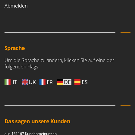
Makita
Abmelden
MAMMAMIA
Marcato
Marina Systems
Master
Sprache
Mastercook
McCulloch
Um die Sprache zu ändern, klicken Sie auf eine der
folgenden Flags
MCH
Michelin
IT
UK
FR
DE
ES
Mille
Minox
Mockmill
More than chef
Das sagen unsere Kunden
MOSA
MOVA
aus 161167 Kundenmeinungen