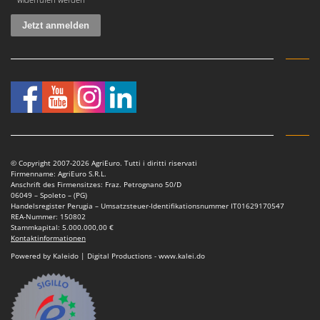
Omas
Ompagrill
Ooni
Oriental Koshin
Outdoorchef
P
Palazzetti
Palumbo Pavi
© Copyright 2007-2026 AgriEuro. Tutti i diritti riservati
Firmenname: AgriEuro S.R.L.
Partisani
Anschrift des Firmensitzes: Fraz. Petrognano 50/D
06049 – Spoleto – (PG)
Paterlini
Handelsregister Perugia – Umsatzsteuer-Identifikationsnummer IT01629170547
REA-Nummer: 150802
Philips
Stammkapital: 5.000.000,00 €
Kontaktinformationen
Pramac
Powered by Kaleido | Digital Productions - www.kalei.do
Prismafood
R
R.G.V.