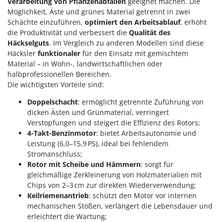
Verarbeitung von Pflanzenabfällen
geeignet machen. Die
WIDU
Möglichkeit, Äste und grünes Material getrennt in zwei
Wiper EcoRobot
Schächte einzuführen,
optimiert den Arbeitsablauf
, erhöht
die Produktivität und verbessert die
Qualität des
Wolf Garten
Häckselguts
. Im Vergleich zu anderen Modellen sind diese
Wortex
Häcksler
funktionaler
für den Einsatz mit gemischtem
Worx
Material – in Wohn-, landwirtschaftlichen oder
halbprofessionellen Bereichen.
Die wichtigsten Vorteile sind:
Y
Yard Force
Doppelschacht
: ermöglicht getrennte Zuführung von
dicken Ästen und Grünmaterial, verringert
Z
Zanon
Verstopfungen und steigert die Effizienz des Rotors;
4-Takt-Benzinmotor
: bietet Arbeitsautonomie und
Zephir
Leistung (6,0–15,9 PS), ideal bei fehlendem
ZGrills
Stromanschluss;
Rotor mit Scheibe und Hämmern
: sorgt für
Zodiac
gleichmäßige Zerkleinerung von Holzmaterialien mit
Zomax
Chips von 2–3 cm zur direkten Wiederverwendung;
Keilriemenantrieb
: schützt den Motor vor internen
mechanischen Stößen, verlängert die Lebensdauer und
erleichtert die Wartung;