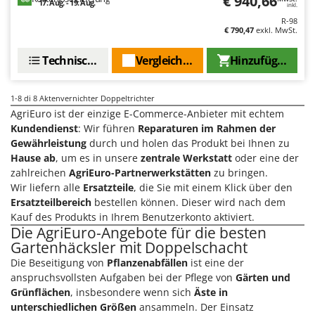
€ 940,66
17. Aug. - 19. Aug.
inkl.
Makita
R-98
MAMMAMIA
€ 790,47
exkl. MwSt.
Marcato
Technische Daten
Vergleichen Sie
Hinzufügen
Marina Systems
Master
1-8
di 8 Aktenvernichter Doppeltrichter
Mastercook
AgriEuro ist der einzige E-Commerce-Anbieter mit echtem
Kundendienst
: Wir führen
Reparaturen im Rahmen der
McCulloch
Gewährleistung
durch und holen das Produkt bei Ihnen zu
MCH
Hause ab
, um es in unsere
zentrale Werkstatt
oder eine der
zahlreichen
AgriEuro-Partnerwerkstätten
zu bringen.
Michelin
Wir liefern alle
Ersatzteile
, die Sie mit einem Klick über den
Mille
Ersatzteilbereich
bestellen können. Dieser wird nach dem
Kauf des Produkts in Ihrem Benutzerkonto aktiviert.
Minox
Die AgriEuro-Angebote für die besten
Mockmill
Gartenhäcksler mit Doppelschacht
More than chef
Die Beseitigung von
Pflanzenabfällen
ist eine der
anspruchsvollsten Aufgaben bei der Pflege von
Gärten und
MOSA
Grünflächen
, insbesondere wenn sich
Äste in
MOVA
unterschiedlichen Größen
ansammeln. Der Einsatz