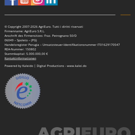
© Copyright 2007-2026 AgriEuro. Tutti i diritti riservati
Firmenname: AgriEuro S.R.L.
Anschrift des Firmensitzes: Fraz. Petrognano 50/D
06049 – Spoleto – (PG)
Handelsregister Perugia – Umsatzsteuer-Identifikationsnummer IT01629170547
REA-Nummer: 150802
Stammkapital: 5.000.000,00 €
Kontaktinformationen
Powered by Kaleido | Digital Productions - www.kalei.do