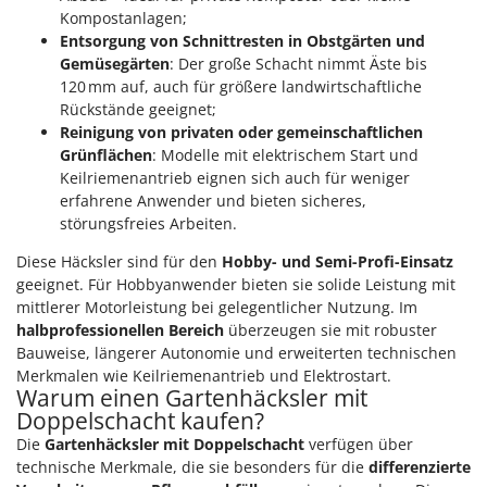
Tornado
Kompostanlagen;
Entsorgung von Schnittresten in Obstgärten und
Tre Spade
Gemüsegärten
: Der große Schacht nimmt Äste bis
Trev - Abrek - TecnoVIR
120 mm auf, auch für größere landwirtschaftliche
Rückstände geeignet;
Trotec
Reinigung von privaten oder gemeinschaftlichen
Troy-Bilt
Grünflächen
: Modelle mit elektrischem Start und
Keilriemenantrieb eignen sich auch für weniger
U
erfahrene Anwender und bieten sicheres,
Udor
störungsfreies Arbeiten.
Unger
Diese Häcksler sind für den
Hobby- und Semi-Profi-Einsatz
geeignet. Für Hobbyanwender bieten sie solide Leistung mit
V
Verdemax
mittlerer Motorleistung bei gelegentlicher Nutzung. Im
halbprofessionellen Bereich
überzeugen sie mit robuster
Vesco
Bauweise, längerer Autonomie und erweiterten technischen
Volpi
Merkmalen wie Keilriemenantrieb und Elektrostart.
Warum einen Gartenhäcksler mit
W
Doppelschacht kaufen?
Waldner
Die
Gartenhäcksler mit Doppelschacht
verfügen über
Weber
technische Merkmale, die sie besonders für die
differenzierte