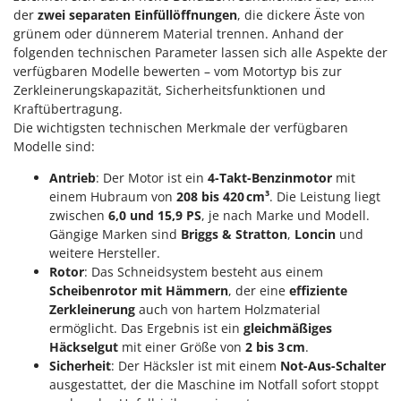
Rato
der
zwei separaten Einfüllöffnungen
, die dickere Äste von
grünem oder dünnerem Material trennen. Anhand der
Reber
folgenden technischen Parameter lassen sich alle Aspekte der
Redback
verfügbaren Modelle bewerten – vom Motortyp bis zur
Resto Italia
Zerkleinerungskapazität, Sicherheitsfunktionen und
Kraftübertragung.
Ribimex
Die wichtigsten technischen Merkmale der verfügbaren
Ripartrak
Modelle sind:
Ritter
Antrieb
: Der Motor ist ein
4-Takt-Benzinmotor
mit
River Systems
einem Hubraum von
208 bis 420 cm³
. Die Leistung liegt
zwischen
6,0 und 15,9 PS
, je nach Marke und Modell.
Robomow
Gängige Marken sind
Briggs & Stratton
,
Loncin
und
Rossofuoco
weitere Hersteller.
Rotor
: Das Schneidsystem besteht aus einem
Rover Pompe
Scheibenrotor mit Hämmern
, der eine
effiziente
Royal Food
Zerkleinerung
auch von hartem Holzmaterial
ermöglicht. Das Ergebnis ist ein
gleichmäßiges
Ryobi
Häckselgut
mit einer Größe von
2 bis 3 cm
.
Sicherheit
: Der Häcksler ist mit einem
Not-Aus-Schalter
S
S.T.P.
ausgestattet, der die Maschine im Notfall sofort stoppt