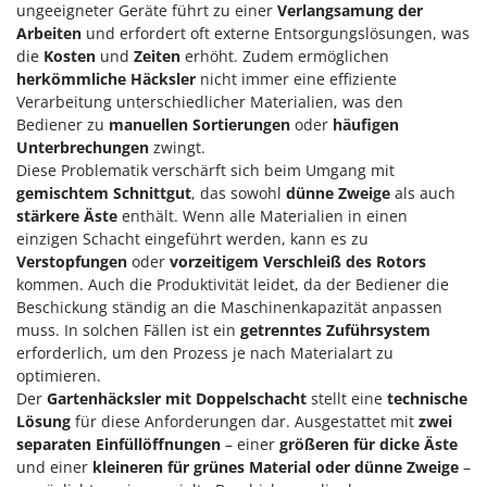
ungeeigneter Geräte führt zu einer
Verlangsamung der
Mowox
Arbeiten
und erfordert oft externe Entsorgungslösungen, was
MTD
die
Kosten
und
Zeiten
erhöht. Zudem ermöglichen
herkömmliche Häcksler
nicht immer eine effiziente
N
Verarbeitung unterschiedlicher Materialien, was den
New O.M.R.A.
Bediener zu
manuellen Sortierungen
oder
häufigen
Nilfisk
Unterbrechungen
zwingt.
Diese Problematik verschärft sich beim Umgang mit
Ninja
gemischtem Schnittgut
, das sowohl
dünne Zweige
als auch
Novatec
stärkere Äste
enthält. Wenn alle Materialien in einen
einzigen Schacht eingeführt werden, kann es zu
Novital
Verstopfungen
oder
vorzeitigem Verschleiß des Rotors
NuAir
kommen. Auch die Produktivität leidet, da der Bediener die
NuovaFac
Beschickung ständig an die Maschinenkapazität anpassen
muss. In solchen Fällen ist ein
getrenntes Zuführsystem
erforderlich, um den Prozess je nach Materialart zu
O
Officine Savioli
optimieren.
Der
Gartenhäcksler mit Doppelschacht
stellt eine
technische
Oliviero
Lösung
für diese Anforderungen dar. Ausgestattet mit
zwei
Olix
separaten Einfüllöffnungen
– einer
größeren für dicke Äste
OMA
und einer
kleineren für grünes Material oder dünne Zweige
–