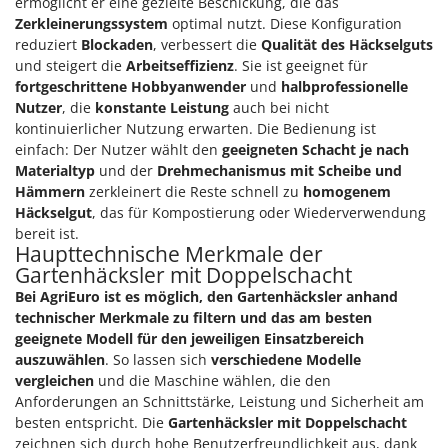
ermöglicht er eine gezielte Beschickung, die das
Omas
Zerkleinerungssystem
optimal nutzt. Diese Konfiguration
Ompagrill
reduziert
Blockaden
, verbessert die
Qualität des Häckselguts
und steigert die
Arbeitseffizienz
. Sie ist geeignet für
Ooni
fortgeschrittene Hobbyanwender
und
halbprofessionelle
Oriental Koshin
Nutzer
, die
konstante Leistung
auch bei nicht
kontinuierlicher Nutzung erwarten. Die Bedienung ist
Outdoorchef
einfach: Der Nutzer wählt den
geeigneten Schacht je nach
Materialtyp
und der
Drehmechanismus mit Scheibe und
P
Palazzetti
Hämmern
zerkleinert die Reste schnell zu
homogenem
Häckselgut
, das für Kompostierung oder Wiederverwendung
Palumbo Pavi
bereit ist.
Partisani
Haupttechnische Merkmale der
Gartenhäcksler mit Doppelschacht
Paterlini
Bei AgriEuro ist es möglich, den Gartenhäcksler anhand
Philips
technischer Merkmale zu filtern und das am besten
geeignete Modell für den jeweiligen Einsatzbereich
Pramac
auszuwählen
. So lassen sich
verschiedene Modelle
Prismafood
vergleichen
und die Maschine wählen, die den
Anforderungen an Schnittstärke, Leistung und Sicherheit am
R
besten entspricht. Die
Gartenhäcksler mit Doppelschacht
R.G.V.
zeichnen sich durch hohe Benutzerfreundlichkeit aus, dank