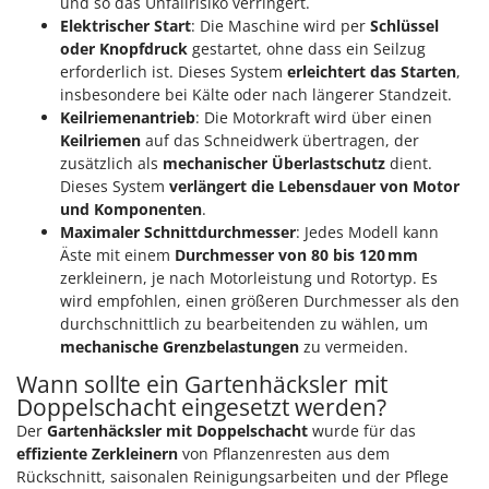
und so das Unfallrisiko verringert.
Santos
Elektrischer Start
: Die Maschine wird per
Schlüssel
Sbaraglia
oder Knopfdruck
gestartet, ohne dass ein Seilzug
erforderlich ist. Dieses System
erleichtert das Starten
,
Schnitzer
insbesondere bei Kälte oder nach längerer Standzeit.
Seven Italy
Keilriemenantrieb
: Die Motorkraft wird über einen
Keilriemen
auf das Schneidwerk übertragen, der
Shark
zusätzlich als
mechanischer Überlastschutz
dient.
Shindaiwa
Dieses System
verlängert die Lebensdauer von Motor
Silky
und Komponenten
.
Maximaler Schnittdurchmesser
: Jedes Modell kann
Simatech
Äste mit einem
Durchmesser von 80 bis 120 mm
Sirman
zerkleinern, je nach Motorleistung und Rotortyp. Es
wird empfohlen, einen größeren Durchmesser als den
Skil
durchschnittlich zu bearbeitenden zu wählen, um
Smartwood
mechanische Grenzbelastungen
zu vermeiden.
Smeg
Wann sollte ein Gartenhäcksler mit
Doppelschacht eingesetzt werden?
Snapper
Der
Gartenhäcksler mit Doppelschacht
wurde für das
Solidur
effiziente Zerkleinern
von Pflanzenresten aus dem
Spice Electronics
Rückschnitt, saisonalen Reinigungsarbeiten und der Pflege