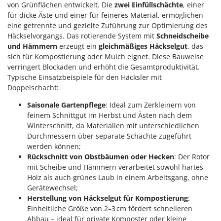
von Grünflächen entwickelt. Die
zwei Einfüllschächte
, einer
Spiralmac
für dicke Äste und einer für feineres Material, ermöglichen
Spring Protezione
eine getrennte und gezielte Zuführung zur Optimierung des
Spyro
Häckselvorgangs. Das rotierende System mit
Schneidscheibe
und Hämmern
erzeugt ein
gleichmäßiges Häckselgut
, das
Stanley
sich für Kompostierung oder Mulch eignet. Diese Bauweise
Stiga
verringert Blockaden und erhöht die Gesamtproduktivität.
Typische Einsatzbeispiele für den Häcksler mit
Stocker
Doppelschacht:
Sunseeker
Saisonale Gartenpflege
: Ideal zum Zerkleinern von
feinem Schnittgut im Herbst und Ästen nach dem
T
Tecla
Winterschnitt, da Materialien mit unterschiedlichen
Durchmessern über separate Schächte zugeführt
TecnoGen
werden können;
Tellarini Pompe
Rückschnitt von Obstbäumen oder Hecken
: Der Rotor
mit Scheibe und Hämmern verarbeitet sowohl hartes
Telwin
Holz als auch grünes Laub in einem Arbeitsgang, ohne
Tenco
Gerätewechsel;
Tineco
Herstellung von Häckselgut für Kompostierung
:
Einheitliche Größe von 2–3 cm fördert schnelleren
Titania
Abbau – ideal für private Komposter oder kleine