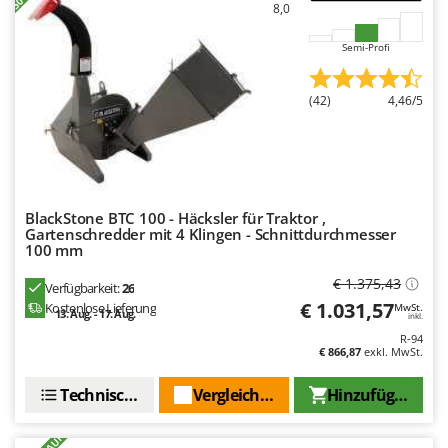
WIDU
8,0
Wiper EcoRobot
Semi-Profi
Wolf Garten
Wortex
(42)
4,46/5
Worx
Y
Yard Force
BlackStone BTC 100 - Häcksler für Traktor ,
Z
Gartenschredder mit 4 Klingen - Schnittdurchmesser
Zanon
100 mm
Zephir
€ 1.375,43
Verfügbarkeit:
26
ZGrills
€ 1.031,57
Kostenlose Lieferung
MwSt.
13. Aug. - 17. Aug.
inkl.
Zodiac
R-94
€ 866,87
exkl. MwSt.
Zomax
Technische Daten
Vergleichen Sie
Hinzufügen