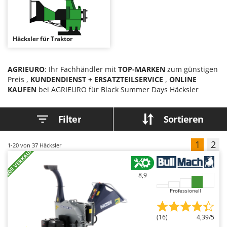
Astscheren
Ambrogio Robot
Atemschutzgeräte
Annovi Reverberi
Aufroller für Olivennetze
ANTHBOT
Häcksler für Traktor
Aufschnittmaschinen
Archman
Auslegemulcher für Traktoren
Arco
AGRIEURO
: Ihr Fachhändler mit
TOP-MARKEN
zum günstigen
Preis ,
KUNDENDIENST + ERSATZTEILSERVICE
,
ONLINE
Äxte - Beile und Spalthammer
Ardes
KAUFEN
bei AGRIEURO für Black Summer Days Häcksler
Argo
B
Balkenmäher
Ariete
Filter
Sortieren
Bandsägen
Artus
Batterieladegeräte - Starthilfegeräte
1
2
Attila
1-20
von 37 Häcksler
+200 VERKAUFT
Baum- und Astscheren - manuell
Ausonia
Baumscheren - pneumatisch
Awelco
8,9
Baumstumpffräsen
Professionell
B
Bindezangen - elektrisch
Baesso
(16)
4,39/5
Bodenfräsen für Traktor
Bahco