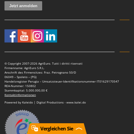
© Copyright 2007-2026 AgriEuro. Tutti i diritti riservati
Firmenname: AgriEuro S.R.L.
Anschrift des Firmensitzes: Fraz. Petrognano 50/D
06049 – Spoleto – (PG)
Handelsregister Perugia – Umsatzsteuer-Identifikationsnummer IT01629170547
REA-Nummer: 150802
Stammkapital: 5.000.000,00 €
Kontaktinformationen
Powered by Kaleido | Digital Productions - www.kalei.do
Vergleichen Sie