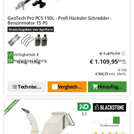
GeoTech Pro PCS 150L - Profi Häcksler Schredder -
Benzinmotor 15 PS
Gratis-Zugaben von AgriEuro
€ 1.479,93
Verfügbarkeit:
3
€ 1.109,95
Kostenlose Lieferung
MwSt.
13. Aug. - 17. Aug.
inkl.
R-106
€ 932,73
exkl. MwSt.
Technische Daten
Vergleichen Sie
Hinzufügen
+300 VERKAUFT
8,0
Professionell