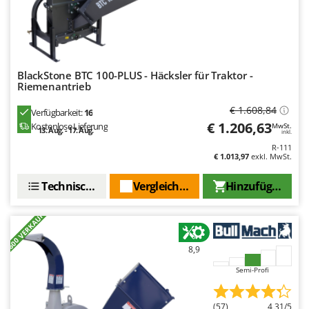
Santos
Sbaraglia
Schnitzer
Seven Italy
BlackStone BTC 100-PLUS - Häcksler für Traktor -
Riemenantrieb
Shark
Shindaiwa
€ 1.608,84
Verfügbarkeit:
16
€ 1.206,63
Kostenlose Lieferung
MwSt.
Silky
13. Aug. - 17. Aug.
inkl.
R-111
Simatech
€ 1.013,97
exkl. MwSt.
Sirman
Technische Daten
Vergleichen Sie
Hinzufügen
Skil
Smartwood
+600 VERKAUFT
Smeg
8,9
Snapper
Semi-Profi
Solidur
Spice Electronics
(57)
4,31/5