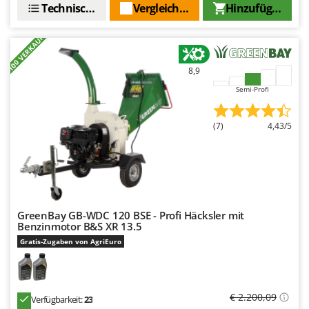
Technische Daten
Vergleichen Sie
Hinzufügen
Makita
MAMMAMIA
+100 VERKAUFT
Marcato
Marina Systems
8,9
Master
Semi-Profi
Mastercook
(7)
4,43/5
McCulloch
MCH
Michelin
Mille
Minox
GreenBay GB-WDC 120 BSE - Profi Häcksler mit
Benzinmotor B&S XR 13.5
Mockmill
Gratis-Zugaben von AgriEuro
More than chef
MOSA
€ 2.200,09
MOVA
Verfügbarkeit:
23