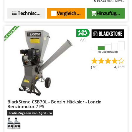
€ 697,33
exkl. MwSt.
Technische Daten
Vergleichen Sie
Hinzufügen
+900 VERKAUFT
8,0
Hausgebrauch
(76)
4,25/5
BlackStone CSB70L - Benzin Häcksler - Loncin
Benzinmotor 7 PS
Gratis-Zugaben von AgriEuro