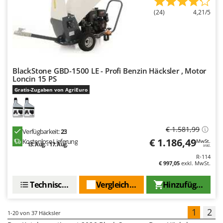
(24)
4,21/5
BlackStone GBD-1500 LE - Profi Benzin Häcksler , Motor
Loncin 15 PS
Gratis-Zugaben von AgriEuro
€ 1.581,99
Verfügbarkeit:
23
€ 1.186,49
Kostenlose Lieferung
MwSt.
13. Aug. - 17. Aug.
inkl.
R-114
€ 997,05
exkl. MwSt.
Technische Daten
Vergleichen Sie
Hinzufügen
1
2
1-20
von 37 Häcksler