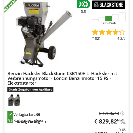
+900 VERKAUFT
8,0
Semi-Profi
(102)
4,2/5
Benzin Häcksler BlackStone CSB150E-L- Häcksler mit
Verbrennungsmotor - Loncin Benzinmotor 15 PS -
Elektrostarter
Gratis-Zugaben von AgriEuro
€ 1.106,43
Verfügbarkeit:
66
€ 829,82
Kostenlose Lieferung
MwSt.
14. Aug. - 18. Aug.
inkl.
R-85