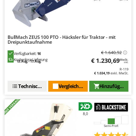
Spiralmac
Spring Protezione
Spyro
Stanley
BullMach ZEUS 100 PTO - Häcksler für Traktor - mit
Stiga
Dreipunktaufnahme
Stocker
€ 1.640,92
Verfügbarkeit:
16
Sunseeker
€ 1.230,69
Kostenlose Lieferung
MwSt.
13. Aug. - 17. Aug.
inkl.
R-119
T
€ 1.034,19
exkl. MwSt.
Tecla
TecnoGen
Technische Daten
Vergleichen Sie
Hinzufügen
Tellarini Pompe
+1000 VERKAUFT
Telwin
Tenco
8,0
Tineco
Semi-Profi
Titania