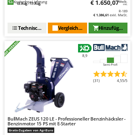
€ 1.650,07
Kostenlose Lieferung
MwSt.
Mowox
13. Aug. - 17. Aug.
inkl.
R-189
MTD
€ 1.386,61
exkl. MwSt.
N
Technische Daten
Vergleichen Sie
Hinzufügen
New O.M.R.A.
Nilfisk
+300 VERKAUFT
Ninja
8,9
Novatec
Semi-Profi
Novital
NuAir
(31)
4,55/5
NuovaFac
O
Officine Savioli
Oliviero
BullMach ZEUS 120 LE - Professioneller Benzinhäcksler -
Olix
Benzinmotor 15 PS mit E-Starter
OMA
Gratis-Zugaben von AgriEuro