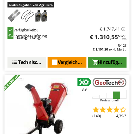
Gratis-Zugaben von AgriEuro
€ 1.747,41
Verfügbarkeit:
8
€ 1.310,55
Kostenlose Lieferung
MwSt.
13. Aug. - 17. Aug.
inkl.
R-128
€ 1.101,30
exkl. MwSt.
Technische Daten
Vergleichen Sie
Hinzufügen
+1000 VERKAUFT
8,9
Professionell
(140)
4,39/5