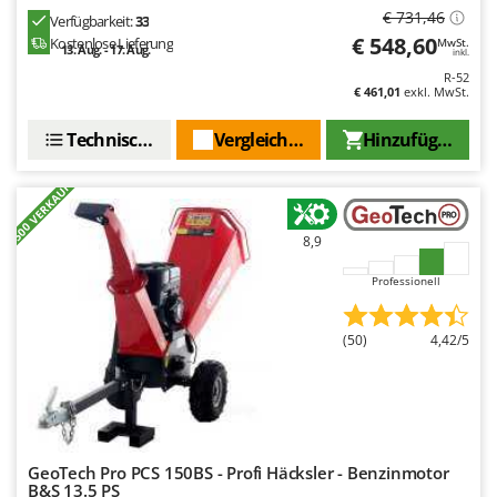
€ 731,46
Verfügbarkeit:
33
€ 548,60
Kostenlose Lieferung
MwSt.
13. Aug. - 17. Aug.
inkl.
R-52
€ 461,01
exkl. MwSt.
Technische Daten
Vergleichen Sie
Hinzufügen
+500 VERKAUFT
8,9
Professionell
(50)
4,42/5
GeoTech Pro PCS 150BS - Profi Häcksler - Benzinmotor
B&S 13.5 PS