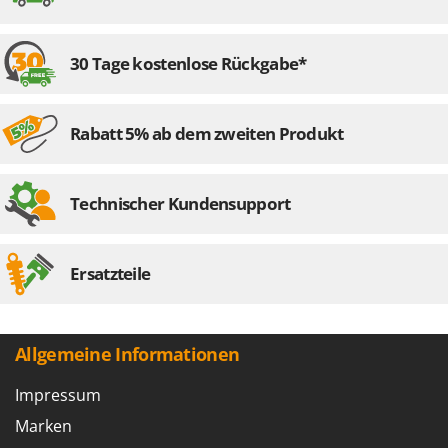
Rato
Reber
30 Tage kostenlose Rückgabe*
Redback
Resto Italia
Ribimex
Rabatt 5% ab dem zweiten Produkt
Ripartrak
Ritter
Technischer Kundensupport
River Systems
Robomow
Ersatzteile
Rossofuoco
Rover Pompe
Royal Food
Allgemeine Informationen
Ryobi
Impressum
S
Marken
S.T.P.