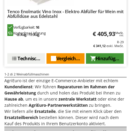
Heckenscheren
Comet
Tenco Enolmatic Vino Inox - Elektro Abfüller für Wein mit
Heißluftfritteusen
Cresco
Abfülldüse aus Edelstahl
Heizkanonen und Elektroheizer
Cruccolini
Verfügbarkeit:
16
Hochdruckreiniger
CTEK
€ 405,93
Kostenlose Lieferung
MwSt.
13. Aug. - 17. Aug.
inkl.
Hochgrasmäher
R-29
D
Holzbacköfen Außenbereich für Pizza und Braten
€ 341,12
exkl. MwSt.
Dal Degan
Holzspalter
DCG
Technische Daten
Vergleichen Sie
Hinzufügen
Hubwagen
Deca
DeWalt
1-2
di 2 Weinabfüllmaschinen
K
AgriEuro ist der einzige E-Commerce-Anbieter mit echtem
Kabelpflüge für die Drainage
Di Martino
Kundendienst
: Wir führen
Reparaturen im Rahmen der
Kartoffellegemaschine für Traktoren
Diavola Pro
Gewährleistung
durch und holen das Produkt bei Ihnen zu
Kartoffelroder für Traktoren
Hause ab
, um es in unsere
zentrale Werkstatt
oder eine der
Diesse
zahlreichen
AgriEuro-Partnerwerkstätten
zu bringen.
Kehrmaschinen
Docma
Wir liefern alle
Ersatzteile
, die Sie mit einem Klick über den
Kettensägen
Ersatzteilbereich
bestellen können. Dieser wird nach dem
Dominion
Kauf des Produkts in Ihrem Benutzerkonto aktiviert.
Kippbare Heckschaufeln für Traktoren
Dreame