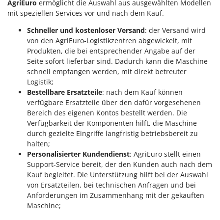
AgriEuro
ermöglicht die Auswahl aus ausgewählten Modellen
Mowox
mit speziellen Services vor und nach dem Kauf.
MTD
Schneller und kostenloser Versand
: der Versand wird
von den AgriEuro-Logistikzentren abgewickelt, mit
N
New O.M.R.A.
Produkten, die bei entsprechender Angabe auf der
Seite sofort lieferbar sind. Dadurch kann die Maschine
Nilfisk
schnell empfangen werden, mit direkt betreuter
Ninja
Logistik;
Bestellbare Ersatzteile
: nach dem Kauf können
Novatec
verfügbare Ersatzteile über den dafür vorgesehenen
Novital
Bereich des eigenen Kontos bestellt werden. Die
NuAir
Verfügbarkeit der Komponenten hilft, die Maschine
durch gezielte Eingriffe langfristig betriebsbereit zu
NuovaFac
halten;
Personalisierter Kundendienst
: AgriEuro stellt einen
O
Support-Service bereit, der den Kunden auch nach dem
Officine Savioli
Kauf begleitet. Die Unterstützung hilft bei der Auswahl
Oliviero
von Ersatzteilen, bei technischen Anfragen und bei
Anforderungen im Zusammenhang mit der gekauften
Olix
Maschine;
OMA