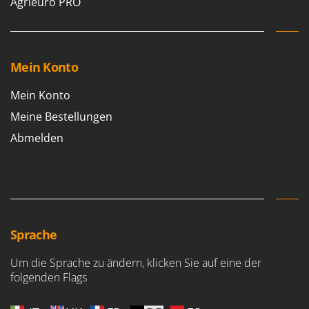
Agrieuro PRO
Tornado
Tre Spade
Trev - Abrek - TecnoVIR
Mein Konto
Trotec
Troy-Bilt
Mein Konto
Meine Bestellungen
U
Udor
Abmelden
Unger
V
Verdemax
Vesco
Volpi
Sprache
Um die Sprache zu ändern, klicken Sie auf eine der
W
Waldner
folgenden Flags
Weber