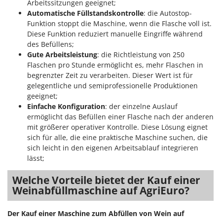
Arbeitssitzungen geeignet;
Makita
Automatische Füllstandskontrolle
: die Autostop-
MAMMAMIA
Funktion stoppt die Maschine, wenn die Flasche voll ist.
Diese Funktion reduziert manuelle Eingriffe während
Marcato
des Befüllens;
Marina Systems
Gute Arbeitsleistung
: die Richtleistung von 250
Master
Flaschen pro Stunde ermöglicht es, mehr Flaschen in
begrenzter Zeit zu verarbeiten. Dieser Wert ist für
Mastercook
gelegentliche und semiprofessionelle Produktionen
McCulloch
geeignet;
Einfache Konfiguration
: der einzelne Auslauf
MCH
ermöglicht das Befüllen einer Flasche nach der anderen
Michelin
mit größerer operativer Kontrolle. Diese Lösung eignet
sich für alle, die eine praktische Maschine suchen, die
Mille
sich leicht in den eigenen Arbeitsablauf integrieren
Minox
lässt;
Mockmill
Welche Vorteile bietet der Kauf einer
More than chef
Weinabfüllmaschine auf AgriEuro?
MOSA
MOVA
Der Kauf einer Maschine zum Abfüllen von Wein auf