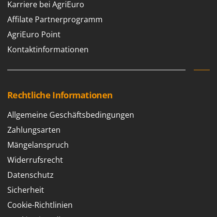
Karriere bei AgriEuro
Santos
Sbaraglia
Affilate Partnerprogramm
Schnitzer
AgriEuro Point
Seven Italy
Kontaktinformationen
Shark
Shindaiwa
Silky
Rechtliche Informationen
Simatech
Allgemeine Geschäftsbedingungen
Sirman
Zahlungsarten
Skil
Mängelanspruch
Smartwood
Widerrufsrecht
Smeg
Datenschutz
Snapper
Sicherheit
Solidur
Cookie-Richtlinien
Spice Electronics