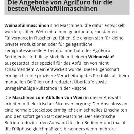
Die Angebote von AgriEuro für die
Klimaanlagen – Klimageräte
besten Weinabfüllmaschinen
E
Knetmaschinen
Echo
Knochensägen
EcoFlow
Weinabfüllmaschinen
sind Maschinen, die dafür entwickelt
Kompressoren - elektrisch
Edilmark
wurden, stillen Wein mit einem geordneten, konstanten
Füllvorgang in Flaschen zu füllen. Sie eignen sich für kleine
Kompressoren für Ernte und Baumschnitt
Effeuno
private Produktionen oder für gelegentliche
Kreiseleggen
Einhell
semiprofessionelle Arbeiten. Innerhalb des AgriEuro-
Küchenreiben - elektrisch
Sortiments sind diese Modelle mit einem
Weinauslauf
Elegen
ausgestattet, der speziell für das Abfüllen von nicht
Kükenaufzuchtboxen
Energy Gruppi
schäumendem Wein entwickelt wurde. Diese Eigenschaft
ermöglicht eine präzisere Verarbeitung des Produkts als beim
Enotecnica Pillan
L
manuellen Befüllen und reduziert Überläufe sowie
Laderampe aus Aluminium
Eschenfelder
unregelmäßige Füllstände in der Flasche.
Laubsauger - Laubbläser
EuroMech
Die
Maschinen zum Abfüllen von Wein
in dieser Auswahl
Laubsauger auf Rädern
Eurosystems
arbeiten mit elektrischer Stromversorgung: Der Anschluss an
Luftentfeuchter
eine normale Steckdose ermöglicht ein schnelles Einschalten
F
und den sofortigen Start der Maschine. Der elektrische
Luftkühler
FAC
Betrieb reduziert den Aufwand für den Bediener und macht
die Füllphase gleichmäßiger, besonders wenn mehrere
Fama Industrie