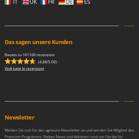
IT
UK
FR
DE
ES
WIDU
Wiper EcoRobot
Wolf Garten
Wortex
Worx
Das sagen unsere Kunden
Y
Basato su 161160 recensioni
Yard Force
(4,68/5.00)
Vedi tutte le recensioni
Z
Zanon
Zephir
ZGrills
Zodiac
Zomax
Newsletter
Melden Sie sich für den agrieuro-Newsletter an und werden Sie Mitglied des
Premium-Programms. Neben News und Aktionen rund um Geräte für