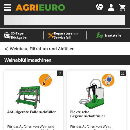
-1
30‑Tage-
Reparaturen im
A
A
Ersatzteile
Rückgabe
Servicefall
Abbeermaschinen - Traubenmühlen
ABAC
<
Abfüllgeräte
AgriEuro Premium
Weinbau, Filtration und Abfüllen
Akku Gartenscheren
AgriEuro TOP-LINE
Weinabfüllmaschinen
Akku Gras- und Strauchscheren
AGT
Akku-Stichsägen
Aima
7
22
Allzwecktransporter - Motorschubkarren
Airmec
Alu-Teleskopleitern
AL-KO
Anbaubagger Heckbagger für Traktoren
ALA 2000
Arbeitsschutzkleidung
Alce
Abfüllgeräte Falldruckfüller
Elektrische
Gegendruckabfüller
Aschesauger
Alpina
Astkettensägen - Hochentaster
Ama
Für das Abfüllen von Wein und
Für das Abfüllen von Wein,