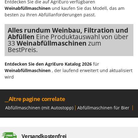
Entdecken Sie die auf AgriEuro verfügbaren
Omas
Weinabfüllmaschinen
und kaufen Sie das Modell, das am
Ompagrill
besten zu Ihren Abfüllanforderungen passt.
Ooni
Alles rundum Weinbau, Filtration und
Oriental Koshin
Abfüllen
Eine Produktauswahl von über
Outdoorchef
33
Weinabfüllmaschinen
zum
BestPreis.
P
Palazzetti
Entdecken Sie den AgriEuro Katalog 2026
für
Palumbo Pavi
Weinabfüllmaschinen
, der laufend erweitert und aktualisiert
Partisani
wird
Paterlini
Philips
__Altre pagine correlate
Pramac
Abfüllmaschinen (mit Autostopp)
Abfüllmaschinen für Bier
A
Prismafood
R
R.G.V.
Versandkostenfrei