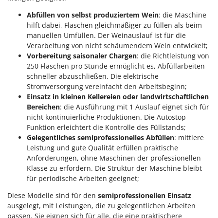
Sprühgeräte für Pflanzenbehandlung
Infaco
Abfüllen von selbst produziertem Wein
: die Maschine
Stäubegeräte für Traktor
Intec
hilft dabei, Flaschen gleichmäßiger zu füllen als beim
Staubsauger - Elektrobesen
manuellen Umfüllen. Der Weinauslauf ist für die
Intex
Verarbeitung von nicht schäumendem Wein entwickelt;
Iseki
T
Vorbereitung saisonaler Chargen
: die Richtleistung von
Teppichreiniger und Teppichbodenreiniger
Italyco
250 Flaschen pro Stunde ermöglicht es, Abfüllarbeiten
Thermische und mechanische Unkrautbrenner
schneller abzuschließen. Die elektrische
ITM
Stromversorgung vereinfacht den Arbeitsbeginn;
Tomatenpressen
Einsatz in kleinen Kellereien oder landwirtschaftlichen
J
Tragbare Powerstationen
Bereichen
: die Ausführung mit 1 Auslauf eignet sich für
JOLLY ITALIA
Traktor-Heckenscheren mit Ausleger
nicht kontinuierliche Produktionen. Die Autostop-
Funktion erleichtert die Kontrolle des Füllstands;
K
KAAZ
Gelegentliches semiprofessionelles Abfüllen
: mittlere
U
Umfüllpumpen
Leistung und gute Qualität erfüllen praktische
Karcher
Anforderungen, ohne Maschinen der professionellen
Umkehrfräsen
Kasco
Klasse zu erfordern. Die Struktur der Maschine bleibt
für periodische Arbeiten geeignet;
Kemper
V
Vakuumiergeräte
Kenwood
Diese Modelle sind für den
semiprofessionellen Einsatz
Vertikutierer
ausgelegt, mit Leistungen, die zu gelegentlichen Arbeiten
Keter
passen. Sie eignen sich für alle, die eine praktischere