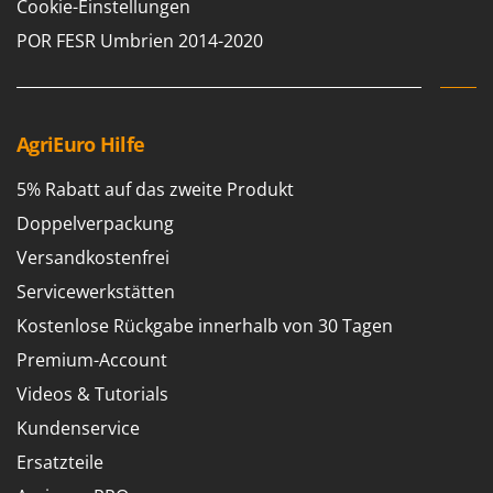
Cookie-Einstellungen
Spiralmac
POR FESR Umbrien 2014-2020
Spring Protezione
Spyro
Stanley
AgriEuro Hilfe
Stiga
Stocker
5% Rabatt auf das zweite Produkt
Sunseeker
Doppelverpackung
Versandkostenfrei
T
Tecla
Servicewerkstätten
TecnoGen
Kostenlose Rückgabe innerhalb von 30 Tagen
Tellarini Pompe
Premium-Account
Telwin
Videos & Tutorials
Tenco
Kundenservice
Tineco
Ersatzteile
Titania