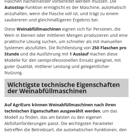
M
Flaschen nacheinander vorbereitet werden müssen. Die
Mähroboter
Famag
Autostop
-Funktion ermöglicht es der Maschine, automatisch
Maisentkörnungsmaschinen
Famur
anzuhalten, wenn die Flasche voll ist, und trägt zu einem
Manuelle Heckenscheren
saubereren und gleichmäßigeren Ergebnis bei.
FARMER
Mehrzweck-Sauggeräte
Diese
Weinabfüllmaschinen
eignen sich für Personen, die
FBC
Wein in kleinen oder mittleren Mengen produzieren und eine
Minibacköfen
Ferrari Group
praktische Lösung suchen, um schneller als mit manuellen
Motorhacken - Gartenfräsen
Systemen abzufüllen. Die Richtleistung von
250 Flaschen pro
Ferroni
Stunde
und die Ausführung mit
1 Auslauf
machen diese
Motorspritzen
Ferrua
Modelle für den semiprofessionellen Einsatz geeignet, mit
Mulcher für Traktor
guter Qualität, mittlerer Leistung und gelegentlicher
FIAC
Nutzung.
FIEM
N
Notstromaggregat
Wichtigste technische Eigenschaften
Fimar
der Weinabfüllmaschinen
Nudelmaschinen
FINI
Fiorentini
O
Auf AgriEuro können Weinabfüllmaschinen nach ihren
Obstmühlen Obsthäcksler Obstmuser
technischen Eigenschaften ausgewählt werden
, um das
Fiskars
Obstpressen
Modell zu finden, das am besten zu den eigenen
Flymo
Abfüllanforderungen passt. Die wichtigsten Parameter
Olivenernter und Schüttler
Fontana Forni
betreffen die Betriebsart, die automatischen Funktionen, den