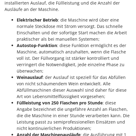
installierten Auslauf, die Füllleistung und die Anzahl der
Forest Master
P
Ausläufe an der Maschine.
Palettengabeln für Traktoren
Francini
Pelletpressen
Elektrischer Betrieb
: die Maschine wird über eine
normale Steckdose mit Strom versorgt. Das schnelle
G
Pflüge für Traktor
G3 Ferrari
Einschalten und der sofortige Start machen die Arbeit
Planierschilder für Traktoren
praktischer als bei manuellen Systemen;
Gardena
Autostop-Funktion
: diese Funktion ermöglicht es der
Plasmaschneider
Garofalo
Maschine, automatisch anzuhalten, wenn die Flasche
Poolroboter
voll ist. Der Füllvorgang ist stärker kontrolliert und
GeoTech
Pools
verringert die Notwendigkeit, jede einzelne Phase zu
GeoTech Pro
überwachen;
Poolstaubsauger
Gierre
Weinauslauf
: der Auslauf ist speziell für das Abfüllen
von nicht schäumendem Wein entwickelt. Alle
Ginko - MGM
R
Abfüllmaschinen dieser Auswahl sind daher für diese
Rasenmäher
Gipeco
Art von Lebensmittelflüssigkeit vorgesehen;
Rasensodenschneider
Füllleistung von 250 Flaschen pro Stunde
: diese
Girmi
Angabe bezeichnet die ungefähre Anzahl an Flaschen,
Rasentraktoren Aufsitzmäher
Goodyear
die die Maschine in einer Stunde verarbeiten kann. Die
Rasentrimmer - Kantenschneider
Leistung passt zu semiprofessionellen Einsätzen und
GRAEF
Rasentrimmer - Motorsensen - Freischneider
nicht kontinuierlichen Produktionen;
Gre
Anzahl der Maschinenausläufe
: die Ausführung mit 1