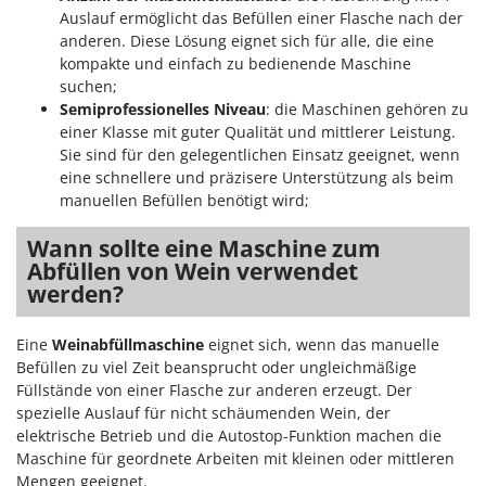
Reinigungsmaschinen für Fassaden, Fenster und PV-Anlagen
GreenBay
Auslauf ermöglicht das Befüllen einer Flasche nach der
Rührtöpfe mit Elektrischem Rührwerk
anderen. Diese Lösung eignet sich für alle, die eine
Greenworks
kompakte und einfach zu bedienende Maschine
Rupfmaschinen
GRIFO
suchen;
Semiprofessionelles Niveau
: die Maschinen gehören zu
S
GVS
Sämaschinen und Düngerstreuer
einer Klasse mit guter Qualität und mittlerer Leistung.
GYS
Sie sind für den gelegentlichen Einsatz geeignet, wenn
Scheibenpflüge
eine schnellere und präzisere Unterstützung als beim
H
Schneefräsen
manuellen Befüllen benötigt wird;
Hailo
Schneeräumer
Helvi
Wann sollte eine Maschine zum
Schrotmühlen - elektrisch
Abfüllen von Wein verwendet
Henx
werden?
Schwader für Traktoren
HiKOKI
Schweißgeräte
Honda
Eine
Weinabfüllmaschine
eignet sich, wenn das manuelle
Seilwinden - Motorseilwinden
Befüllen zu viel Zeit beansprucht oder ungleichmäßige
I
Füllstände von einer Flasche zur anderen erzeugt. Der
Sichelmähwerke für Traktoren
Idromatic
spezielle Auslauf für nicht schäumenden Wein, der
Sichelmulcher für Traktoren
elektrische Betrieb und die Autostop-Funktion machen die
Il-Tec
Sortierer für Oliven
Maschine für geordnete Arbeiten mit kleinen oder mittleren
Imperia
Mengen geeignet.