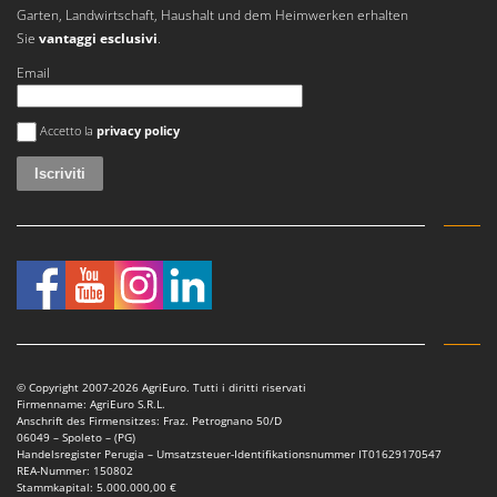
Garten, Landwirtschaft, Haushalt und dem Heimwerken erhalten
Sie
vantaggi esclusivi
.
Email
Si è verificato un errore
Accetto la
privacy policy
© Copyright 2007-2026 AgriEuro. Tutti i diritti riservati
Firmenname: AgriEuro S.R.L.
Anschrift des Firmensitzes: Fraz. Petrognano 50/D
06049 – Spoleto – (PG)
Handelsregister Perugia – Umsatzsteuer-Identifikationsnummer IT01629170547
REA-Nummer: 150802
Stammkapital: 5.000.000,00 €