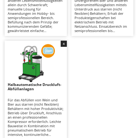
anderen Lebensmittelflüssigkeiten
unvergorenem Bier und anderen
Astscheren
Ambrogio Robot
allein durch Schwerkraft;
Lebensmittelflüssigkeiten mittels
manuelle Lösung für
Unterdruck aus starren (nicht
Atemschutzgeräte
Annovi Reverberi
Anwendungen im Hobby- bis
flexiblen) Behältern; Erhalt der
semiprofessionellen Bereich.
Produkteigenschaften bei
Befüllung nach dem Prinzip der
elektrischem Betrieb mit
Aufroller für Olivennetze
ANTHBOT
kommunizierenden Gefäße;
Netzanschluss. Einsatzbereich im
gewährleistet einfache
semiprofessionellen bis
Aufschnittmaschinen
Archman
Handhabung und präzise
professionellen Segment; höhere
Dosierung ohne Energiebedarf. Im
Präzision im Vergleich zu
Auslegemulcher für Traktoren
Arco
Vergleich zu Unterdruck- oder
manuellen Systemen.
4
Druckluftsystemen: wirtschaftliche
Vakuumregelung und
Äxte - Beile und Spalthammer
Ardes
und sofort einsatzbereite
automatischer Stopp für
Alternative, besonders geeignet
gleichmäßige, automatisierte
Argo
für kleine Produktionsmengen
Befüllung; Verbesserung der
B
und häufige Umfüllprozesse.
Ergebnisqualität und Reduzierung
Balkenmäher
Ariete
Zuverlässige Verarbeitung
von Produktverlusten. Besonders
unterschiedlicher
geeignet für den Einsatz in
eiten
Bandsägen
Artus
Lebensmittelflüssigkeiten durch
Weinkellern und strukturierten
spezifisch ausgelegte
Produktionsumgebungen.
Halbautomatische Druckluft-
Batterieladegeräte - Starthilfegeräte
Abfüllstutzen. Zur Sicherstellung
Erforderlich: Netzanschluss sowie
Attila
Abfüllanlagen
von Effizienz und Produkthygiene:
regelmäßige Reinigung der
sorgfältige Reinigung nach jedem
Leitungen und Abfüllstutzen zur
Baum- und Astscheren - manuell
Ausonia
Einsatz sowie Vermeidung von
Sicherstellung von Hygiene und
Für das Abfüllen von Wein und
Rückständen.
dauerhafter Leistungsfähigkeit.
Bier aus starren (nicht flexiblen)
Baumscheren - pneumatisch
Awelco
Behältern mit hoher Produktivität;
Betrieb über Druckluft, Anschluss
Baumstumpffräsen
an einen professionellen
B
Kompressor erforderlich. Leichte
Bindezangen - elektrisch
Baesso
Bauweise in Kombination mit
pneumatischem Betrieb für
Bodenfräsen für Traktor
Bahco
intensive, kontinuierliche